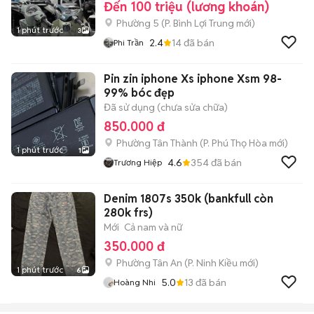
Đến 100 triệu (lương khoán)
Phường 5
(
P. Bình Lợi Trung
mới)
1 phút trước
3
2.4
14
đã bán
Phi Trần
Pin zin iphone Xs iphone Xsm 98-
99% bóc đẹp
Đã sử dụng (chưa sửa chữa)
850.000 đ
Phường Tân Thành
(
P. Phú Thọ Hòa
mới)
1 phút trước
1
4.6
354
đã bán
Trương Hiệp
Denim 1807s 350k (bankfull còn
280k frs)
Mới
Cả nam và nữ
350.000 đ
Phường Tân An
(
P. Ninh Kiều
mới)
1 phút trước
6
5.0
13
đã bán
Hoàng Nhi