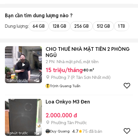
Bạn cần tìm
dung lượng
nào ?
Dung lượng:
64 GB
128 GB
256 GB
512 GB
1 TB
2 
CHO THUÊ NHÀ MẶT TIỀN 2 PHÒNG
NGỦ
2 PN
Nhà mặt phố, mặt tiền
15 triệu/tháng
80 m²
Phường 7
(
P. Tân Sơn Nhất
mới)
1 phút trước
4
T
Trịnh Quang Tuấn
Loa Onkyo M3 Đen
2.000.000 đ
Phường Tân Phước
4.7
75
đã bán
Duy Quang
1 phút trước
3