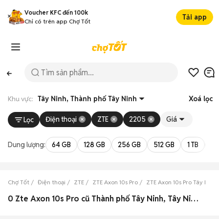
Voucher KFC đến 100k
Tải app
Chỉ có trên app Chợ Tốt
Khu vực:
Tây Ninh, Thành phố Tây Ninh
Xoá lọc
Điện thoại
ZTE
2205
Giá
Lọc
Dung lượng:
64 GB
128 GB
256 GB
512 GB
1 TB
2 
Chợ Tốt
Điện thoại
ZTE
ZTE Axon 10s Pro
ZTE Axon 10s Pro Tây Ninh
0 Zte Axon 10s Pro cũ Thành phố Tây Ninh, Tây Ninh đẹp