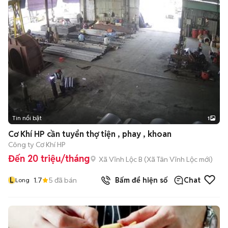
Tin nổi bật
1
Cơ Khí HP cần tuyển thợ tiện , phay , khoan
Công ty Cơ Khí HP
Đến 20 triệu/tháng
Xã Vĩnh Lộc B
(
Xã Tân Vĩnh Lộc
mới)
L
1.7
5
đã bán
Bấm để hiện số
Chat
Long