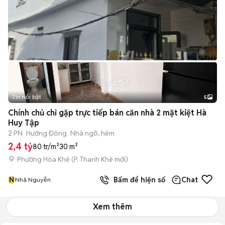
Tin nổi bật
5
Chính chủ chỉ gặp trực tiếp bán căn nhà 2 mặt kiệt Hà
Huy Tập
2 PN
Hướng Đông
Nhà ngõ, hẻm
2,4 tỷ
80 tr/m²
30 m²
Phường Hòa Khê
(
P. Thanh Khê
mới)
N
Bấm để hiện số
Chat
Nhã Nguyễn
Xem thêm