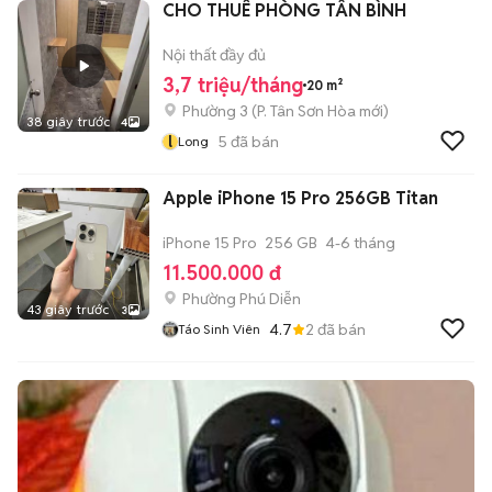
CHO THUÊ PHÒNG TÂN BÌNH
Nội thất đầy đủ
3,7 triệu/tháng
20 m²
Phường 3
(
P. Tân Sơn Hòa
mới)
38 giây trước
4
l
5
đã bán
Long
Apple iPhone 15 Pro 256GB Titan
iPhone 15 Pro
256 GB
4-6 tháng
11.500.000 đ
Phường Phú Diễn
43 giây trước
3
4.7
2
đã bán
Táo Sinh Viên