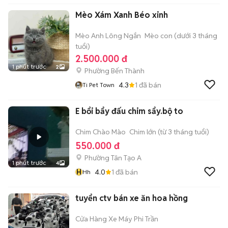
Mèo Xám Xanh Béo xinh
Mèo Anh Lông Ngắn
Mèo con (dưới 3 tháng
tuổi)
2.500.000 đ
1 phút trước
2
Phường Bến Thành
4.3
1
đã bán
Ti Pet Town
E bổi bẩy đấu chim sẩy.bộ to
Chim Chào Mào
Chim lớn (từ 3 tháng tuổi)
550.000 đ
Phường Tân Tạo A
1 phút trước
4
H
4.0
1
đã bán
Hh
tuyển ctv bán xe ăn hoa hồng
Cửa Hàng Xe Máy Phi Trần