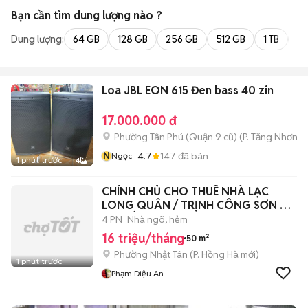
Bạn cần tìm
dung lượng
nào ?
Dung lượng:
64 GB
128 GB
256 GB
512 GB
1 TB
2 
Loa JBL EON 615 Đen bass 40 zin
17.000.000 đ
Phường Tân Phú (Quận 9 cũ)
(
P. Tăng Nhơn P
N
4.7
147
đã bán
Ngọc
1 phút trước
4
CHÍNH CHỦ CHO THUÊ NHÀ LẠC
LONG QUÂN / TRỊNH CÔNG SƠN –
TÂY HỒ
4 PN
Nhà ngõ, hẻm
16 triệu/tháng
50 m²
Phường Nhật Tân
(
P. Hồng Hà
mới)
1 phút trước
Phạm Diệu An