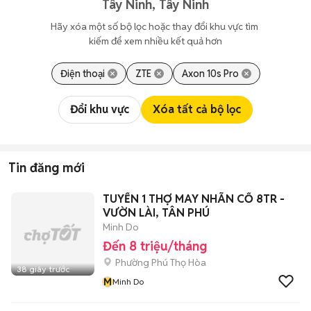
Tây Ninh, Tây Ninh
Hãy xóa một số bộ lọc hoặc thay đổi khu vực tìm 
kiếm để xem nhiều kết quả hơn
Điện thoại
ZTE
Axon 10s Pro
Đổi khu vực
Xóa tất cả bộ lọc
Tin đăng mới
TUYỂN 1 THỢ MAY NHÃN CỔ 8TR -
VƯỜN LÀI, TÂN PHÚ
Minh Do
Đến 8 triệu/tháng
Phường Phú Thọ Hòa
38 giây trước
M
Minh Do