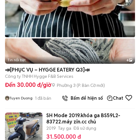
Tin nổi bật
6
+
2
📣[PHỤC VỤ – HYGGE EATERY Q3]📣
Công ty TNHH Hygge F&B Services
Đến 30.000 đ/giờ
Phường 3
(
P. Bàn Cờ
mới)
1
đã bán
Bấm để hiện số
Chat
Tuyen Duong
SH Mode 2019.khóa ga BS59L2-
83722.máy zin.cc chủ
2019
Tay ga
Đã sử dụng
31.500.000 đ