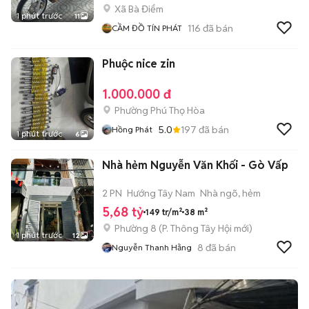
Xã Bà Điểm
1 phút trước
11
116
đã bán
CẦM ĐỒ TÍN PHÁT
Phuộc nice zin
1.000.000 đ
Phường Phú Thọ Hòa
5.0
197
đã bán
Hồng Phát
1 phút trước
6
Nhà hẻm Nguyễn Văn Khối - Gò Vấp
2 PN
Hướng Tây Nam
Nhà ngõ, hẻm
5,68 tỷ
149 tr/m²
38 m²
Phường 8
(
P. Thông Tây Hội
mới)
1 phút trước
12
8
đã bán
Nguyễn Thanh Hằng