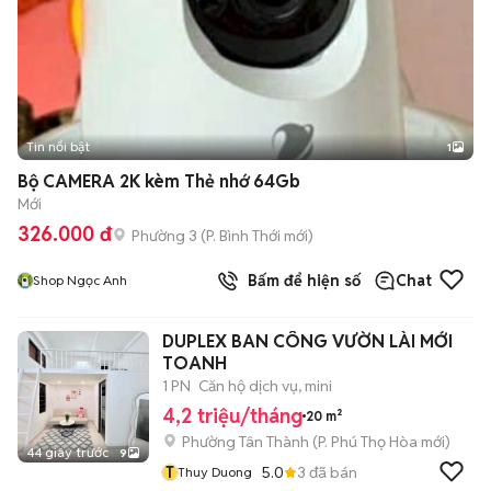
Tin nổi bật
1
Bộ CAMERA 2K kèm Thẻ nhớ 64Gb
Mới
326.000 đ
Phường 3
(
P. Bình Thới
mới)
Bấm để hiện số
Chat
Shop Ngọc Anh
DUPLEX BAN CÔNG VƯỜN LÀI MỚI
TOANH
1 PN
Căn hộ dịch vụ, mini
4,2 triệu/tháng
20 m²
Phường Tân Thành
(
P. Phú Thọ Hòa
mới)
44 giây trước
9
T
5.0
3
đã bán
Thuy Duong