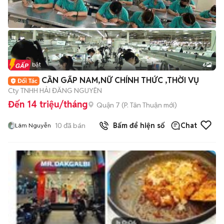
Tin nổi bật
6
+
2
CẦN GẤP NAM,NỮ CHÍNH THỨC ,THỜI VỤ
Cty TNHH HẢI ĐĂNG NGUYÊN
Đến 14 triệu/tháng
Quận 7
(
P. Tân Thuận
mới)
10
đã bán
Bấm để hiện số
Chat
Lâm Nguyễn