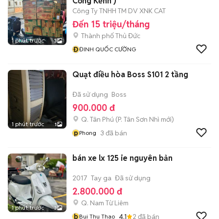
Cồng Kềnh )
Công Ty TNHH TM DV XNK CAT
Đến 15 triệu/tháng
Thành phố Thủ Đức
1 phút trước
3
Đ
ĐINH QUỐC CƯỜNG
Quạt điều hòa Boss S101 2 tầng
Đã sử dụng
Boss
900.000 đ
Q. Tân Phú
(
P. Tân Sơn Nhì
mới)
1 phút trước
1
p
3
đã bán
Phong
bán xe lx 125 ie nguyên bản
2017
Tay ga
Đã sử dụng
2.800.000 đ
Q. Nam Từ Liêm
1 phút trước
3
b
4.1
2
đã bán
Bui Thu Thao