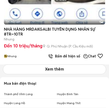
Tin nổi bật
1
NHÀ HÀNG MRDAKGALBI TUYỂN DỤNG NHÂN SỰ
8TR~10TR
Nhung
Đến 10 triệu/tháng
Q. Phú Nhuận
(
P. Cầu Kiệu
mới)
N
Bấm để hiện số
Chat
Nhung
Xem thêm
Mua bán điện thoại
Thành phố Vĩnh Long
Huyện Bình Tân
Huyện Long Hồ
Huyện Mang Thít