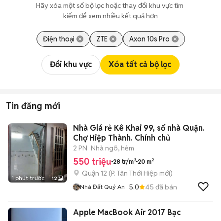
Hãy xóa một số bộ lọc hoặc thay đổi khu vực tìm 
kiếm để xem nhiều kết quả hơn
Điện thoại
ZTE
Axon 10s Pro
Đổi khu vực
Xóa tất cả bộ lọc
Tin đăng mới
Nhà Giá rẻ Kê Khai 99, số nhà Quận.
Chợ Hiệp Thành. Chính chủ
2 PN
Nhà ngõ, hẻm
550 triệu
28 tr/m²
20 m²
Quận 12
(
P. Tân Thới Hiệp
mới)
1 phút trước
12
5.0
45
đã bán
Nhà Đất Quý An
Apple MacBook Air 2017 Bạc