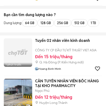
Bạn cần tìm
dung lượng
nào ?
Dung lượng:
64 GB
128 GB
256 GB
512 GB
1 TB
2 
Tuyển 02 nhân viên kinh doanh
CÔNG TY CP ĐẦU TƯ KỸ THUẬT VIET ASIA
Đến 15 triệu/tháng
Q. Hà Đông
(
P. Kiến Hưng
mới)
1 phút trước
Hoang Binh Minh
CẦN TUYỂN NHÂN VIÊN BỐC HÀNG
TẠI KHO PHARMACITY
Ngọc Phú
Đến 12 triệu/tháng
Huyện Long Thành
1 phút trước
4