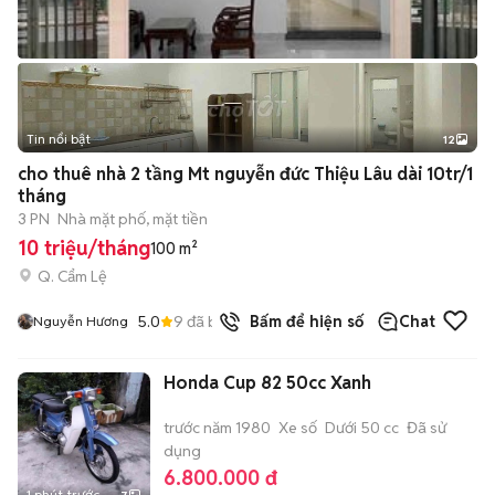
Tin nổi bật
12
+
2
cho thuê nhà 2 tầng Mt nguyễn đức Thiệu Lâu dài 10tr/1
tháng
3 PN
Nhà mặt phố, mặt tiền
10 triệu/tháng
100 m²
Q. Cẩm Lệ
5.0
9
đã bán
Bấm để hiện số
Chat
Nguyễn Hương
Honda Cup 82 50cc Xanh
trước năm 1980
Xe số
Dưới 50 cc
Đã sử
dụng
6.800.000 đ
1 phút trước