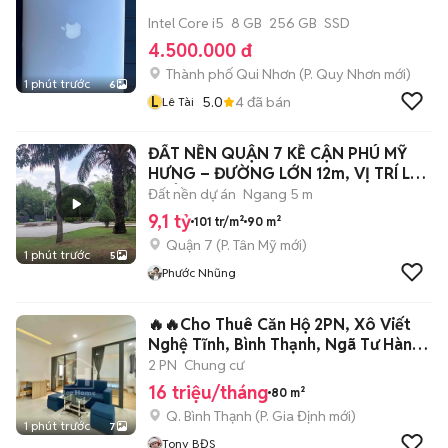
Intel Core i5
8 GB
256 GB
SSD
4.500.000 đ
Thành phố Qui Nhơn
(
P. Quy Nhơn
mới)
1 phút trước
6
L
5.0
4
đã bán
Lê Tài
ĐẤT NỀN QUẬN 7 KỀ CẬN PHÚ MỸ
HƯNG – ĐƯỜNG LỚN 12m, VỊ TRÍ LÝ
TƯỞNG
Đất nền dự án
Ngang 5 m
9,1 tỷ
101 tr/m²
90 m²
Quận 7
(
P. Tân Mỹ
mới)
1 phút trước
5
Phước Nhũng
🔥🔥Cho Thuê Căn Hộ 2PN, Xô Viết
Nghệ Tĩnh, Bình Thạnh, Ngã Tư Hàng
Xanh
2 PN
Chung cư
16 triệu/tháng
80 m²
Q. Bình Thạnh
(
P. Gia Định
mới)
1 phút trước
7
Tony BĐS