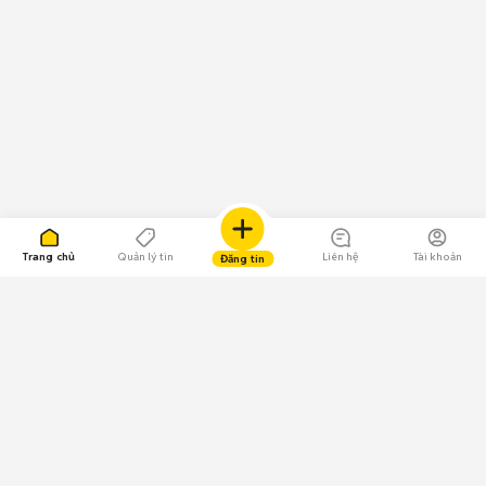
Trang chủ
Quản lý tin
Liên hệ
Tài khoản
Đăng tin
109.000 Bình chọn
Tải ứng dụng Chợ Tốt