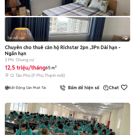
Tin nổi bật
7
+
2
Chuyên cho thuê căn hộ Richstar 2pn ,3Pn Dài hạn -
Ngắn hạn
2 PN
Chung cư
12,5 triệu/tháng
65 m²
Q. Tân Phú
(
P. Phú Thạnh
mới)
Bấm để hiện số
Chat
Bất Động Sản Phát Tài