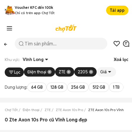
Voucher KFC đến 100k
Tải app
Chỉ có trên app Chợ Tốt
Khu vực:
Vĩnh Long
Xoá lọc
Điện thoại
ZTE
2205
Giá
Lọc
Dung lượng:
64 GB
128 GB
256 GB
512 GB
1 TB
2 
Chợ Tốt
Điện thoại
ZTE
ZTE Axon 10s Pro
ZTE Axon 10s Pro Vĩnh Lon
0 Zte Axon 10s Pro cũ Vĩnh Long đẹp