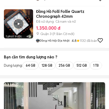
Đồng Hồ Folli Follie Quartz
Chronograph 42mm
Đã sử dụng
Cả nam và nữ
1.350.000 đ
Quận 3
(
P. Bàn Cờ
mới)
1 phút trước
6
4.8
1132
đã bán
Đồng Hồ Nội Địa Nhật
Bạn cần tìm
dung lượng
nào ?
Dung lượng:
64 GB
128 GB
256 GB
512 GB
1 TB
2 