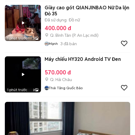
Giày cao gót QIANJINBAO Nữ Da lộn
Đỏ 35
Đã sử dụng
Đồ nữ
400.000 đ
Q. Bình Tân
(
P. An Lạc
mới)
1 phút trước
3
3
đã bán
Mạnh
Máy chiếu HY320 Android TV Đen
570.000 đ
Q. Hải Châu
Thái Tăng Quốc Bảo
1 phút trước
2