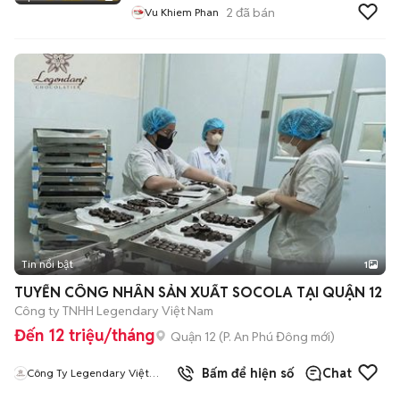
2
đã bán
Vu Khiem Phan
Tin nổi bật
1
TUYỂN CÔNG NHÂN SẢN XUẤT SOCOLA TẠI QUẬN 12
Công ty TNHH Legendary Việt Nam
Đến 12 triệu/tháng
Quận 12
(
P. An Phú Đông
mới)
Bấm để hiện số
Chat
Công Ty Legendary Việt
Nam