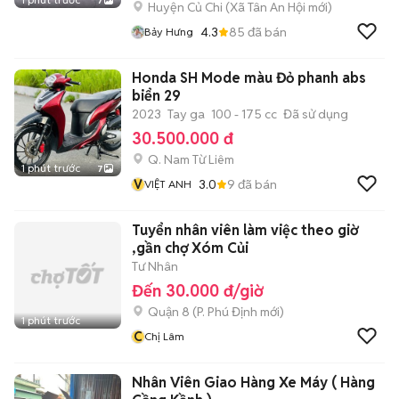
7
Huyện Củ Chi
(
Xã Tân An Hội
mới)
4.3
85
đã bán
Bảy Hưng
Honda SH Mode màu Đỏ phanh abs
biển 29
2023
Tay ga
100 - 175 cc
Đã sử dụng
30.500.000 đ
Q. Nam Từ Liêm
1 phút trước
7
V
3.0
9
đã bán
VIỆT ANH
Tuyển nhân viên làm việc theo giờ
,gần chợ Xóm Củi
Tư Nhân
Đến 30.000 đ/giờ
Quận 8
(
P. Phú Định
mới)
1 phút trước
C
Chị Lâm
Nhân Viên Giao Hàng Xe Máy ( Hàng