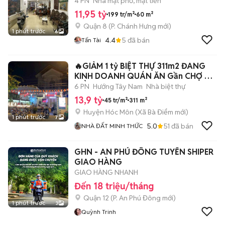
4 PN
Nhà mặt phố, mặt tiền
11,95 tỷ
199 tr/m²
60 m²
Quận 8
(
P. Chánh Hưng
mới)
1 phút trước
6
4.4
5
đã bán
Tấn Tài
🔥GIẢM 1 tỷ BIỆT THỰ 311m2 ĐANG
KINH DOANH QUÁN ĂN Gần CHỢ BÀ
ĐIỂM
6 PN
Hướng Tây Nam
Nhà biệt thự
13,9 tỷ
45 tr/m²
311 m²
Huyện Hóc Môn
(
Xã Bà Điểm
mới)
1 phút trước
7
5.0
51
đã bán
NHÀ ĐẤT MINH THỨC
GHN - AN PHÚ ĐÔNG TUYỂN SHIPER
GIAO HÀNG
GIAO HÀNG NHANH
Đến 18 triệu/tháng
Quận 12
(
P. An Phú Đông
mới)
1 phút trước
3
Quỳnh Trinh