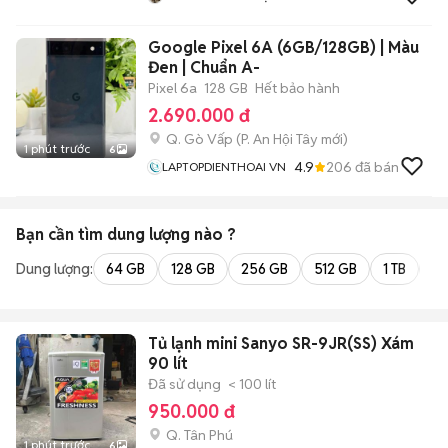
CHỦ
Google Pixel 6A (6GB/128GB) | Màu
Đen | Chuẩn A-
Pixel 6a
128 GB
Hết bảo hành
2.690.000 đ
Q. Gò Vấp
(
P. An Hội Tây
mới)
1 phút trước
6
4.9
206
đã bán
LAPTOPDIENTHOAI VN
Bạn cần tìm
dung lượng
nào ?
Dung lượng:
64 GB
128 GB
256 GB
512 GB
1 TB
2 
Tủ lạnh mini Sanyo SR-9JR(SS) Xám
90 lít
Đã sử dụng
< 100 lít
950.000 đ
Q. Tân Phú
1 phút trước
6