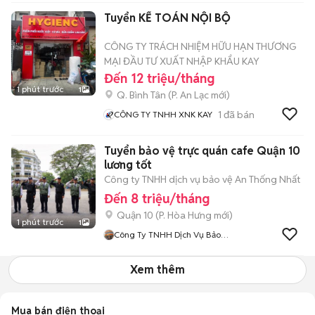
Tuyển KẾ TOÁN NỘI BỘ
CÔNG TY TRÁCH NHIỆM HỮU HẠN THƯƠNG
MẠI ĐẦU TƯ XUẤT NHẬP KHẨU KAY
Đến 12 triệu/tháng
1 phút trước
1
Q. Bình Tân
(
P. An Lạc
mới)
1
đã bán
CÔNG TY TNHH XNK KAY
Tuyển bảo vệ trực quán cafe Quận 10
lương tốt
Công ty TNHH dịch vụ bảo vệ An Thống Nhất
Đến 8 triệu/tháng
Quận 10
(
P. Hòa Hưng
mới)
1 phút trước
1
Công Ty TNHH Dịch Vụ Bảo
Vệ An Thống Nhất
Xem thêm
Mua bán điện thoại