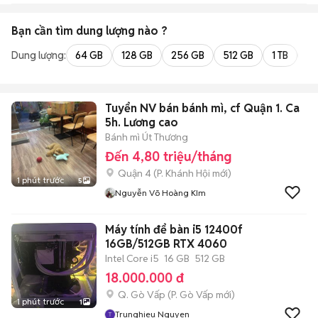
Bạn cần tìm
dung lượng
nào ?
Dung lượng:
64 GB
128 GB
256 GB
512 GB
1 TB
2 
Tuyển NV bán bánh mì, cf Quận 1. Ca
5h. Lương cao
Bánh mì Út Thương
Đến 4,80 triệu/tháng
Quận 4
(
P. Khánh Hội
mới)
1 phút trước
5
Nguyễn Võ Hoàng KIm
Máy tính để bàn i5 12400f
16GB/512GB RTX 4060
Intel Core i5
16 GB
512 GB
18.000.000 đ
Q. Gò Vấp
(
P. Gò Vấp
mới)
1 phút trước
1
Trunghieu Nguyen