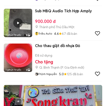
Sub MBQ Audio Tích Hợp Amply
900.000 đ
Thành phố Thủ Dầu Một
T
4.6
67
đã bán
Triều Auto
1 phút trước
5
Cho thau giặt đồ nhựa Đỏ
Đã sử dụng
Cho tặng
Q. Bình Thạnh
(
P. Gia Định
mới)
1 phút trước
2
5.0
125
đã bán
Thịnh Nguyễn