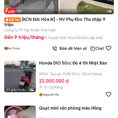
Tin nổi bật
2
[KCN Đức Hòa III] - NV Phụ Kho Thu nhập 9
triệu
Công ty CP Tập Đoàn Thái Tuấn
Đến 9 triệu/tháng
Huyện Đức Hòa
(
Xã Đức Lập
mới)
M
Bấm để hiện số
Chat
Ms Trinh
Honda DIO 50cc Đỏ 4 thì Nhật Bản
2006
Tay ga
Dưới 50 cc
Đã sử dụng
22.000.000 đ
Q. Cái Răng
27 giây trước
4
n
Nguyên Bu
Quạt mini văn phòng màu Hồng