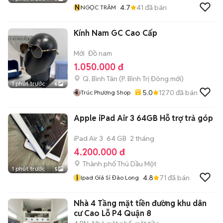
N
4.7
41
đã bán
NGỌC TRÂM
Kính Nam GC Cao Cấp
Mới
Đồ nam
1.050.000 đ
Q. Bình Tân
(
P. Bình Trị Đông
mới)
1 phút trước
6
5.0
1270
đã bán
Trúc Phương Shop
Apple iPad Air 3 64GB Hỗ trợ trả góp
iPad Air 3
64 GB
2 tháng
4.200.000 đ
Thành phố Thủ Dầu Một
1 phút trước
5
i
4.8
71
đã bán
Ipad Gíá Sỉ Đào Long
Nhà 4 Tầng mặt tiền đường khu dân
cư Cao Lỗ P4 Quận 8