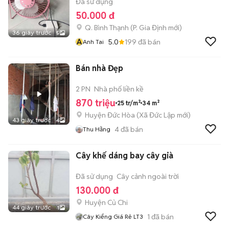
Đã sử dụng
50.000 đ
Q. Bình Thạnh
(
P. Gia Định
mới)
36 giây trước
5
A
5.0
199
đã bán
Anh Tai
Bán nhà Đẹp
2 PN
Nhà phố liền kề
870 triệu
25 tr/m²
34 m²
Huyện Đức Hòa
(
Xã Đức Lập
mới)
43 giây trước
4
4
đã bán
Thu Hằng
Cây khế dáng bay cây già
Đã sử dụng
Cây cảnh ngoài trời
130.000 đ
Huyện Củ Chi
44 giây trước
1
1
đã bán
Cây Kiểng Giá Rẻ LT3