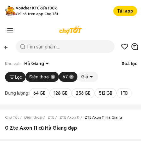
Voucher KFC đến 100k
Tải app
Chỉ có trên app Chợ Tốt
Khu vực:
Hà Giang
Xoá lọc
Điện thoại
67
Giá
Lọc
Dung lượng:
64 GB
128 GB
256 GB
512 GB
1 TB
2 
Chợ Tốt
Điện thoại
ZTE
ZTE Axon 11
ZTE Axon 11 Hà Giang
0 Zte Axon 11 cũ Hà Giang đẹp