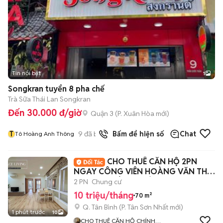
Tin nổi bật
1
Songkran tuyển 8 pha chế
Trà Sữa Thái Lan Songkran
Đến 30.000 đ/giờ
Quận 3
(
P. Xuân Hòa
mới)
T
9
đã bán
Bấm để hiện số
Chat
Tô Hoàng Anh Thông
CHO THUÊ CĂN HỘ 2PN
NGAY CÔNG VIÊN HOÀNG VĂN THỤ
BANCON SIÊU THOÁNG
2 PN
Chung cư
10 triệu/tháng
70 m²
Q. Tân Bình
(
P. Tân Sơn Nhất
mới)
1 phút trước
10
CHO THUÊ CĂN HỘ CHÍNH