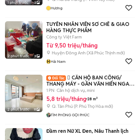
1 phút trước
2
Hương
TUYỂN NHÂN VIÊN SƠ CHẾ & GIAO
HÀNG THỰC PHẨM
Công ty Việt Farm
Từ 9,50 triệu/tháng
Huyện Đông Anh
(
Xã Phúc Thịnh
mới)
2 phút trước
2
H
Hải Nam
🪾 CĂN HỘ BAN CÔNG/
THANG MÁY - GẦN VĂN HIẾN NGAY
NGUYỄN SƠN 🪵
1 PN
Căn hộ dịch vụ, mini
5,8 triệu/tháng
28 m²
Q. Tân Phú
(
P. Phú Thọ Hòa
mới)
2 phút trước
11
TÌM PHÒNG GỌI PHÚC
Đầm ren Nữ XL Đen, Nâu Thanh lịch