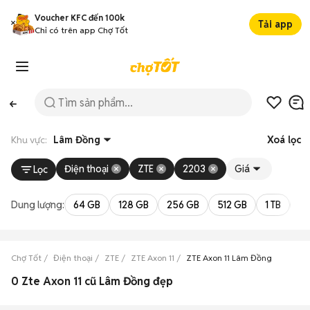
Voucher KFC đến 100k
Tải app
Chỉ có trên app Chợ Tốt
Khu vực:
Lâm Đồng
Xoá lọc
Điện thoại
ZTE
2203
Giá
Lọc
Dung lượng:
64 GB
128 GB
256 GB
512 GB
1 TB
2 
Chợ Tốt
Điện thoại
ZTE
ZTE Axon 11
ZTE Axon 11 Lâm Đồng
0 Zte Axon 11 cũ Lâm Đồng đẹp