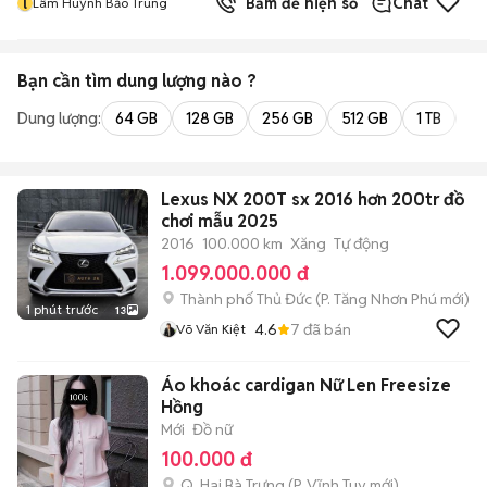
l
Bấm để hiện số
Chat
Lâm Huỳnh Bảo Trung
Bạn cần tìm
dung lượng
nào ?
Dung lượng:
64 GB
128 GB
256 GB
512 GB
1 TB
2 
Lexus NX 200T sx 2016 hơn 200tr đồ
chơi mẫu 2025
2016
100.000 km
Xăng
Tự động
1.099.000.000 đ
Thành phố Thủ Đức
(
P. Tăng Nhơn Phú
mới)
1 phút trước
13
4.6
7
đã bán
Võ Văn Kiệt
Áo khoác cardigan Nữ Len Freesize
Hồng
Mới
Đồ nữ
100.000 đ
Q. Hai Bà Trưng
(
P. Vĩnh Tuy
mới)