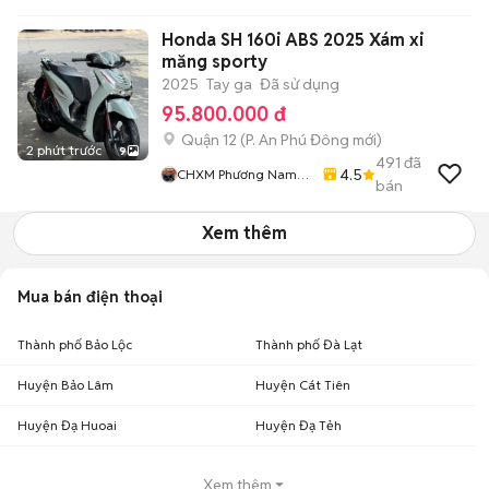
Honda SH 160i ABS 2025 Xám xi
măng sporty
2025
Tay ga
Đã sử dụng
95.800.000 đ
Quận 12
(
P. An Phú Đông
mới)
2 phút trước
9
491
đã
4.5
CHXM Phương Nam
bán
Chuyên Bán Xe Trả
Góp
Xem thêm
Mua bán điện thoại
Thành phố Bảo Lộc
Thành phố Đà Lạt
Huyện Bảo Lâm
Huyện Cát Tiên
Huyện Đạ Huoai
Huyện Đạ Tẻh
Xem thêm