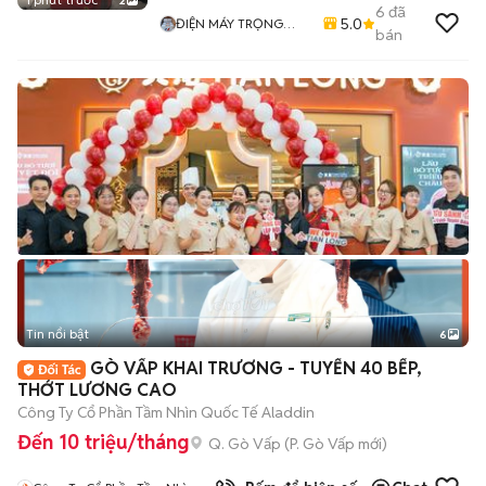
2
6
đã
5.0
ĐIỆN MÁY TRỌNG
bán
PHÚC
Tin nổi bật
6
+
2
GÒ VẤP KHAI TRƯƠNG - TUYỂN 40 BẾP,
THỚT LƯƠNG CAO
Công Ty Cổ Phần Tầm Nhìn Quốc Tế Aladdin
Đến 10 triệu/tháng
Q. Gò Vấp
(
P. Gò Vấp
mới)