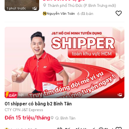
Thành phố Thủ Đức
(
P. Bình Trưng
mới)
1 phút trước
1
N
6
đã bán
Nguyễn Văn Toản
Tin nổi bật
1
01 shipper có bằng b2 Bình Tân
CTY CPN J&T Express
Đến 15 triệu/tháng
Q. Bình Tân