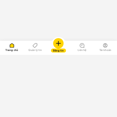
Trang chủ
Quản lý tin
Liên hệ
Tài khoản
Đăng tin
109.000 Bình chọn
Tải ứng dụng Chợ Tốt
Về Chợ Tốt
Quy chế sàn