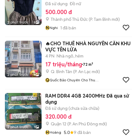
Đã sử dụng
Đồ nữ
500.000 đ
Thành phố Thủ Đức
(
P. Tam Bình
mới)
2 phút trước
5
N
1
đã bán
Nghi
🔥CHO THUÊ NHÀ NGUYÊN CĂN KHU
VỰC TÊN LỬA
4 PN
Nhà ngõ, hẻm
17 triệu/tháng
72 m²
Q. Bình Tân
(
P. An Lạc
mới)
2 phút trước
4
Q
Quốc Bảo Chuyên Cho Thuê
Nhà Khu Vực Bình Tân
RAM DDR4 4GB 2400MHz Đã qua sử
dụng
Đã sử dụng (chưa sửa chữa)
320.000 đ
Quận 12
(
P. An Phú Đông
mới)
2 phút trước
1
H
5.0
9
đã bán
Hoàng