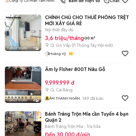
Bấm để hiện số
Chat
Công Ty Cổ Phần Tầm Nhìn
Quốc Tế Aladdin
CHÍNH CHỦ CHO THUÊ PHÒNG TRỆT
MỚI XÂY GIÁ RẺ
Nội thất đầy đủ
3,6 triệu/tháng
30 m²
Q. Gò Vấp
(
P. Thông Tây Hội
mới)
1 phút trước
7
Hoàng Vỹ
Âm ly Fisher 800T Nâu Gỗ
9.999.999 đ
Q. Cái Răng
Â
149
đã bán
ÂM THANH NGÂN
1 phút trước
6
Bánh Tráng Trộn Mia cần Tuyển 4 bạn
Quận 2
Bánh Tráng Trộn Mia - Trà Sữa
Đến 30.000 đ/giờ