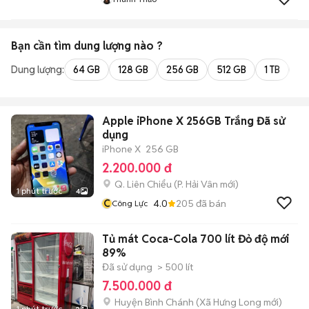
Bạn cần tìm
dung lượng
nào ?
Dung lượng:
64 GB
128 GB
256 GB
512 GB
1 TB
2 
Apple iPhone X 256GB Trắng Đã sử
dụng
iPhone X
256 GB
2.200.000 đ
Q. Liên Chiểu
(
P. Hải Vân
mới)
1 phút trước
4
C
4.0
205
đã bán
Công Lực
Tủ mát Coca-Cola 700 lít Đỏ độ mới
89%
Đã sử dụng
> 500 lít
7.500.000 đ
Huyện Bình Chánh
(
Xã Hưng Long
mới)
1 phút trước