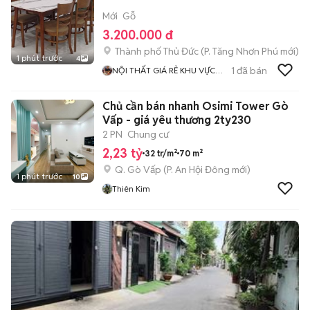
Mới
Gỗ
3.200.000 đ
Thành phố Thủ Đức
(
P. Tăng Nhơn Phú
mới)
1 phút trước
4
1
đã bán
NỘI THẤT GIÁ RẺ KHU VỰC
TPHCM
Chủ cần bán nhanh Osimi Tower Gò
Vấp - giá yêu thương 2ty230
2 PN
Chung cư
2,23 tỷ
32 tr/m²
70 m²
Q. Gò Vấp
(
P. An Hội Đông
mới)
1 phút trước
10
Thiên Kim