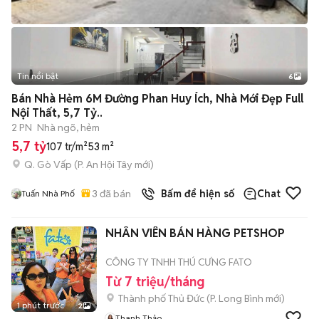
Tin nổi bật
6
+
2
Bán Nhà Hẻm 6M Đường Phan Huy Ích, Nhà Mới Đẹp Full
Nội Thất, 5,7 Tỷ..
2 PN
Nhà ngõ, hẻm
5,7 tỷ
107 tr/m²
53 m²
Q. Gò Vấp
(
P. An Hội Tây
mới)
3
đã bán
Bấm để hiện số
Chat
Tuấn Nhà Phố
NHÂN VIÊN BÁN HÀNG PETSHOP
CÔNG TY TNHH THÚ CƯNG FATO
Từ 7 triệu/tháng
Thành phố Thủ Đức
(
P. Long Bình
mới)
1 phút trước
2
Thanh Thảo