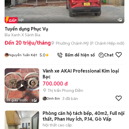
Tin nổi bật
1
Tuyển dụng Phục Vụ
Bìa Xanh X Sành Bia
Đến 20 triệu/tháng
Phường Chánh Mỹ
(
P. Chánh Hiệp
mới)
5.0
Bấm để hiện số
Chat
Nguyễn Tuấn Kiệt
Vành xe AKAI Professional Kim loại
Bạc
700.000 đ
Thị trấn Phong Điền
3
đã bán
Dinh Bin
19 giây trước
2
Phòng căn hộ tách bếp, 40m2, Full nội
thất, Phan Huy Ích, P.14, Gò Vấp
Nội thất cao cấp