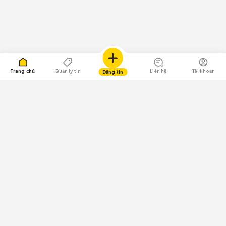
Trang chủ
Quản lý tin
Liên hệ
Tài khoản
Đăng tin
109.000 Bình chọn
Tải ứng dụng Chợ Tốt
Về Chợ Tốt
Quy chế sàn
Chính sách bảo mật
Giải quyết tranh chấp
CÔNG TY TNHH CHỢ TỐT - Người đại diện theo pháp luật: