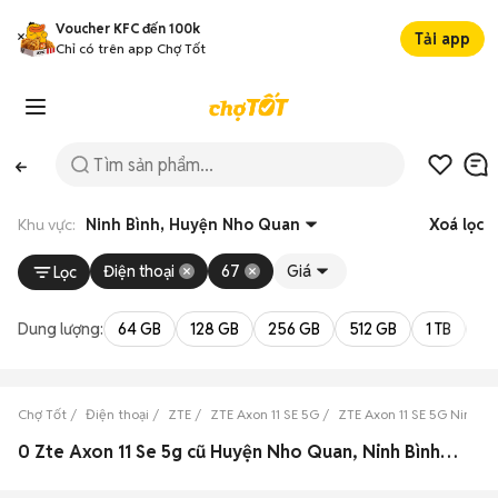
Voucher KFC đến 100k
Tải app
Chỉ có trên app Chợ Tốt
Khu vực:
Ninh Bình, Huyện Nho Quan
Xoá lọc
Điện thoại
67
Giá
Lọc
Dung lượng:
64 GB
128 GB
256 GB
512 GB
1 TB
2 
Chợ Tốt
Điện thoại
ZTE
ZTE Axon 11 SE 5G
ZTE Axon 11 SE 5G Ninh Bì
0 Zte Axon 11 Se 5g cũ Huyện Nho Quan, Ninh Bình đẹp