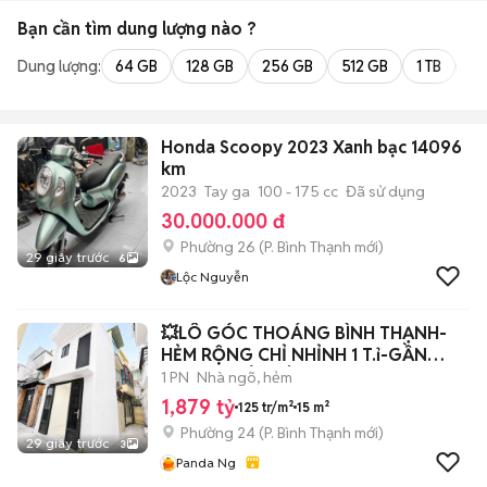
Bạn cần tìm
dung lượng
nào ?
Dung lượng:
64 GB
128 GB
256 GB
512 GB
1 TB
2 
Honda Scoopy 2023 Xanh bạc 14096
km
2023
Tay ga
100 - 175 cc
Đã sử dụng
30.000.000 đ
Phường 26
(
P. Bình Thạnh
mới)
29 giây trước
6
Lộc Nguyễn
💥LÔ GÓC THOÁNG BÌNH THẠNH-
HẺM RỘNG CHỈ NHỈNH 1 T.ỉ-GẦN
RẠCH XUYÊN TÂM-
1 PN
Nhà ngõ, hẻm
1,879 tỷ
125 tr/m²
15 m²
Phường 24
(
P. Bình Thạnh
mới)
29 giây trước
3
Panda Ng