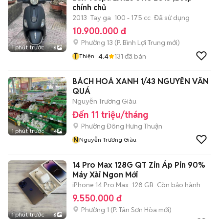
chính chủ
2013
Tay ga
100 - 175 cc
Đã sử dụng
10.900.000 đ
Phường 13
(
P. Bình Lợi Trung
mới)
1 phút trước
6
T
4.4
131
đã bán
Thiện
BÁCH HOÁ XANH 1/43 NGUYỄN VĂN
QUÁ
Nguyễn Trương Giàu
Đến 11 triệu/tháng
Phường Đông Hưng Thuận
1 phút trước
4
N
Nguyễn Trương Giàu
14 Pro Max 128G QT Zin Áp Pin 90%
Máy Xài Ngon Mới
iPhone 14 Pro Max
128 GB
Còn bảo hành
9.550.000 đ
Phường 1
(
P. Tân Sơn Hòa
mới)
1 phút trước
6