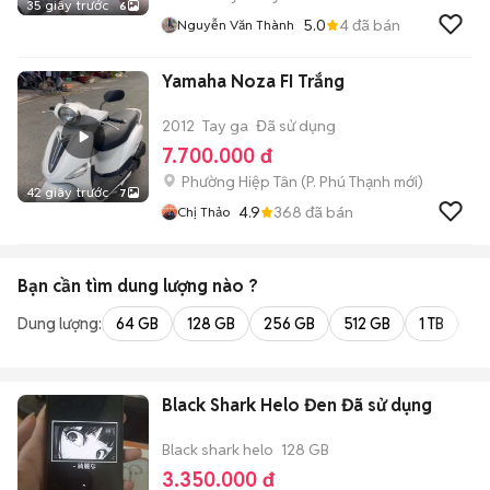
35 giây trước
6
5.0
4
đã bán
Nguyễn Văn Thành
Yamaha Noza FI Trắng
2012
Tay ga
Đã sử dụng
7.700.000 đ
Phường Hiệp Tân
(
P. Phú Thạnh
mới)
42 giây trước
7
4.9
368
đã bán
Chị Thảo
Bạn cần tìm
dung lượng
nào ?
Dung lượng:
64 GB
128 GB
256 GB
512 GB
1 TB
2 
Black Shark Helo Đen Đã sử dụng
Black shark helo
128 GB
3.350.000 đ