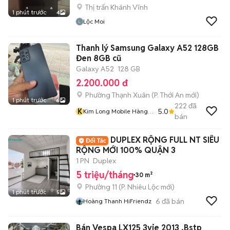
Thị trấn Khánh Vĩnh
1 phút trước
4
Lộc Moi
Thanh lý Samsung Galaxy A52 128GB
Đen 8GB cũ
Galaxy A52
128 GB
2.200.000 đ
Phường Thạnh Xuân
(
P. Thới An
mới)
1 phút trước
6
222
đã
K
5.0
Kim Long Mobile Hàng
bán
Thanh Lý
DUPLEX RỘNG FULL NT SIÊU
RỘNG MỚI 100% QUẬN 3
1 PN
Duplex
5 triệu/tháng
30 m²
Phường 11
(
P. Nhiêu Lộc
mới)
1 phút trước
5
6
đã bán
Hoàng Thanh HiFriendz
Bán Vespa LX125 3vie 2013 ,Bstp