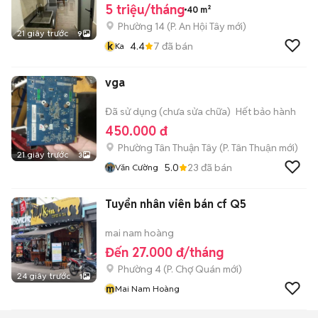
5 triệu/tháng
40 m²
Phường 14
(
P. An Hội Tây
mới)
21 giây trước
9
k
4.4
7
đã bán
Ka
vga
Đã sử dụng (chưa sửa chữa)
Hết bảo hành
450.000 đ
Phường Tân Thuận Tây
(
P. Tân Thuận
mới)
21 giây trước
3
5.0
23
đã bán
Văn Cường
Tuyển nhân viên bán cf Q5
mai nam hoàng
Đến 27.000 đ/tháng
Phường 4
(
P. Chợ Quán
mới)
24 giây trước
1
m
Mai Nam Hoàng