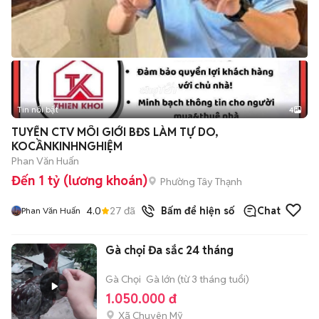
Tin nổi bật
4
TUYỂN CTV MÔI GIỚI BĐS LÀM TỰ DO,
KOCẦNKINHNGHIỆM
Phan Văn Huấn
Đến 1 tỷ (lương khoán)
Phường Tây Thạnh
4.0
27
đã bán
Bấm để hiện số
Chat
Phan Văn Huấn
Gà chọi Đa sắc 24 tháng
Gà Chọi
Gà lớn (từ 3 tháng tuổi)
1.050.000 đ
Xã Chuyên Mỹ