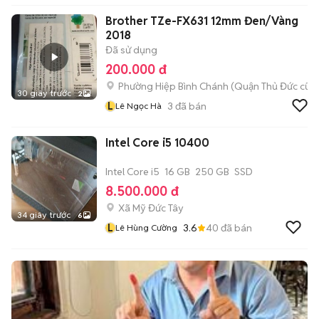
Brother TZe-FX631 12mm Đen/Vàng
2018
Đã sử dụng
200.000 đ
Phường Hiệp Bình Chánh (Quận Thủ Đức cũ)
30 giây trước
2
L
3
đã bán
Lê Ngọc Hà
Intel Core i5 10400
Intel Core i5
16 GB
250 GB
SSD
8.500.000 đ
Xã Mỹ Đức Tây
34 giây trước
6
L
3.6
40
đã bán
Lê Hùng Cường