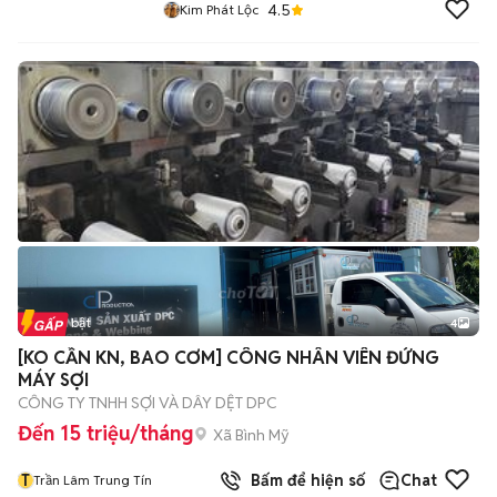
4.5
Kim Phát Lộc
Tin nổi bật
4
[KO CẦN KN, BAO CƠM] CÔNG NHÂN VIÊN ĐỨNG
MÁY SỢI
CÔNG TY TNHH SỢI VÀ DÂY DỆT DPC
Đến 15 triệu/tháng
Xã Bình Mỹ
T
Bấm để hiện số
Chat
Trần Lâm Trung Tín