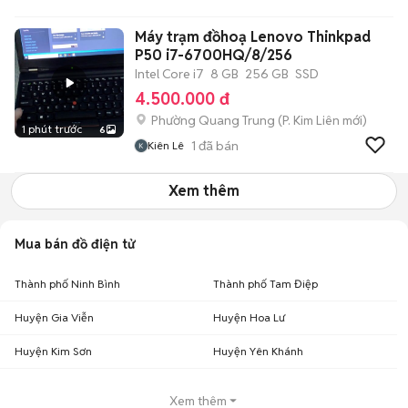
Máy trạm đồhoạ Lenovo Thinkpad
P50 i7-6700HQ/8/256
Intel Core i7
8 GB
256 GB
SSD
4.500.000 đ
Phường Quang Trung
(
P. Kim Liên
mới)
1 phút trước
6
1
đã bán
Kiên Lê
Xem thêm
Mua bán đồ điện tử
Thành phố Ninh Bình
Thành phố Tam Điệp
Huyện Gia Viễn
Huyện Hoa Lư
Huyện Kim Sơn
Huyện Yên Khánh
Xem thêm