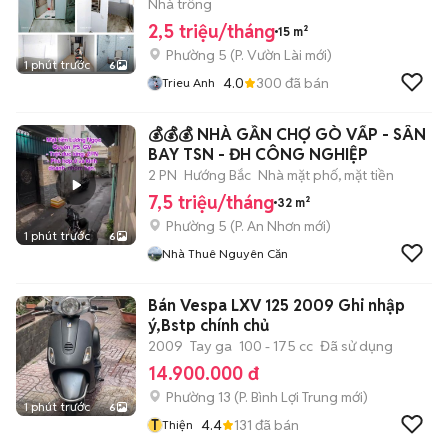
Nhà trống
2,5 triệu/tháng
15 m²
Phường 5
(
P. Vườn Lài
mới)
1 phút trước
6
4.0
300
đã bán
Trieu Anh
💰💰💰 NHÀ GẦN CHỢ GÒ VẤP - SÂN
BAY TSN - ĐH CÔNG NGHIỆP
2 PN
Hướng Bắc
Nhà mặt phố, mặt tiền
7,5 triệu/tháng
32 m²
Phường 5
(
P. An Nhơn
mới)
1 phút trước
6
Nhà Thuê Nguyên Căn
Bán Vespa LXV 125 2009 Ghi nhập
ý,Bstp chính chủ
2009
Tay ga
100 - 175 cc
Đã sử dụng
14.900.000 đ
Phường 13
(
P. Bình Lợi Trung
mới)
1 phút trước
6
T
4.4
131
đã bán
Thiện