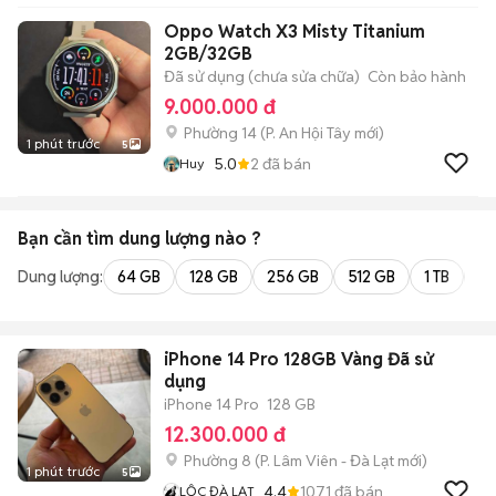
Oppo Watch X3 Misty Titanium
2GB/32GB
Đã sử dụng (chưa sửa chữa)
Còn bảo hành
9.000.000 đ
Phường 14
(
P. An Hội Tây
mới)
1 phút trước
5
5.0
2
đã bán
Huy
Bạn cần tìm
dung lượng
nào ?
Dung lượng:
64 GB
128 GB
256 GB
512 GB
1 TB
2 
iPhone 14 Pro 128GB Vàng Đã sử
dụng
iPhone 14 Pro
128 GB
12.300.000 đ
Phường 8
(
P. Lâm Viên - Đà Lạt
mới)
1 phút trước
5
4.4
1071
đã bán
LỘC ĐÀ LẠT