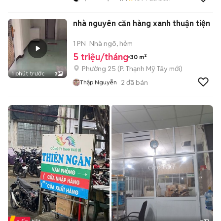
nhà nguyên căn hàng xanh thuận tiện
1 PN
Nhà ngõ, hẻm
5 triệu/tháng
30 m²
Phường 25
(
P. Thạnh Mỹ Tây
mới)
1 phút trước
3
2
đã bán
Thập Nguyễn