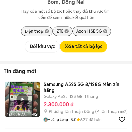
Bom, Đồng Nai
Hãy xóa một số bộ lọc hoặc thay đổi khu vực tìm 
kiếm để xem nhiều kết quả hơn
Điện thoại
ZTE
Axon 11 SE 5G
Đổi khu vực
Xóa tất cả bộ lọc
Tin đăng mới
Samsung A52S 5G 8/128G Màn zin
hãng
Galaxy A52s
128 GB
1 tháng
2.300.000 đ
Phường Tân Thuận Đông
(
P. Tân Thuận
mới)
1 phút trước
6
5.0
627
đã bán
Hoàng Long