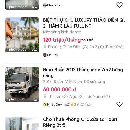
Khải Phan
1 phút trước
4
BIỆT THỰ KHU LUXURY THẢO ĐIỀN QU
2- HẦM 3 LẦU FULL NT
Mặt bằng kinh doanh
120 triệu/tháng
550 m²
Phường Thảo Điền (Quận 2 cũ)
(
P. An Khánh
m
1 phút trước
3
Ms Thư
Hino 8tấn 2013 thùng inox 7m2 bửng
nâng
2013
8 tấn
Việt Nam
Đã sử dụng
60.000.000 đ
Thị trấn Đồi Ngô
(
Xã Lục Nam
mới)
1 phút trước
4
N
5.0
39
đã bán
Nhật Duy
Cho Thuê Phòng Q10.cửa sổ Tolet
Riêng 2tr5