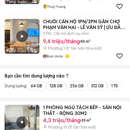
1 phút trước
2
T
Thuỳ Trang
CHUỖI CĂN HỘ 1PN/2PN GẦN CHỢ
PHẠM VĂN HAI - LÊ VĂN SỸ | ƯU ĐÃI
MẠNH T8
2 PN
Căn hộ dịch vụ, mini
9,4 triệu/tháng
50 m²
Phường 1
(
P. Tân Sơn Hòa
mới)
1 phút trước
12
Bon Unite
Bạn cần tìm
dung lượng
nào ?
Dung lượng:
64 GB
128 GB
256 GB
512 GB
1 TB
2 
1 PHÒNG NGỦ TÁCH BẾP - SẴN NỘI
THẤT - RỘNG 30M2
4,3 triệu/tháng
35 m²
Phường 15
(
P. Tân Sơn
mới)