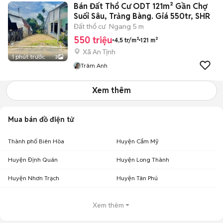
Bán Đất Thổ Cư ODT 121m² Gần Chợ
Suối Sâu, Trảng Bàng. Giá 550tr, SHR
Đất thổ cư
Ngang 5 m
550 triệu
4,5 tr/m²
121 m²
Xã An Tịnh
1 phút trước
3
Trâm Anh
Xem thêm
Mua bán đồ điện tử
Thành phố Biên Hòa
Huyện Cẩm Mỹ
Huyện Định Quán
Huyện Long Thành
Huyện Nhơn Trạch
Huyện Tân Phú
Xem thêm