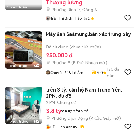
Thương lượng
1 phút trước
Phường Bình Trị Đông A
5.0
Trần Thị Bích Thảo
Máy ảnh Saámung.bán xác trưng bày
Đã sử dụng (chưa sửa chữa)
250.000 đ
Phường 9
(
P. Đức Nhuận
mới)
1 phút trước
5
120
đã
5.0
Chuyên Sỉ & Lẻ Âm
bán
Thanh Bãi Toàn Quốc
trên 3 tỷ, căn hộ Nam Trung Yên,
2PN, đủ đồ
2 PN
Chung cư
3,8 tỷ
84 tr/m²
45 m²
Phường Dịch Vọng
(
P. Cầu Giấy
mới)
1 phút trước
8
BĐS Lan Anh119