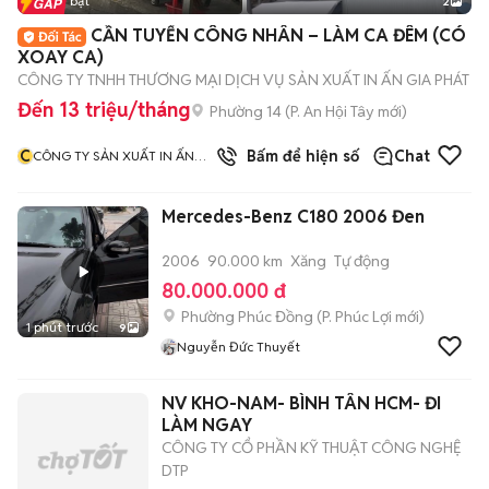
Tin nổi bật
2
CẦN TUYỂN CÔNG NHÂN – LÀM CA ĐÊM (CÓ
XOAY CA)
CÔNG TY TNHH THƯƠNG MẠI DỊCH VỤ SẢN XUẤT IN ẤN GIA PHÁT
Đến 13 triệu/tháng
Phường 14
(
P. An Hội Tây
mới)
C
Bấm để hiện số
Chat
CÔNG TY SẢN XUẤT IN ẤN
GIA PHÁT
Mercedes-Benz C180 2006 Đen
2006
90.000 km
Xăng
Tự động
80.000.000 đ
Phường Phúc Đồng
(
P. Phúc Lợi
mới)
1 phút trước
9
Nguyễn Đức Thuyết
NV KHO-NAM- BÌNH TÂN HCM- ĐI
LÀM NGAY
CÔNG TY CỔ PHẦN KỸ THUẬT CÔNG NGHỆ
DTP