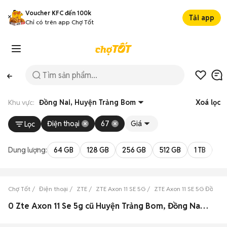
Voucher KFC đến 100k
Tải app
Chỉ có trên app Chợ Tốt
Khu vực:
Đồng Nai, Huyện Trảng Bom
Xoá lọc
Điện thoại
67
Giá
Lọc
Dung lượng:
64 GB
128 GB
256 GB
512 GB
1 TB
2 
Chợ Tốt
Điện thoại
ZTE
ZTE Axon 11 SE 5G
ZTE Axon 11 SE 5G Đồng N
0 Zte Axon 11 Se 5g cũ Huyện Trảng Bom, Đồng Nai đẹp