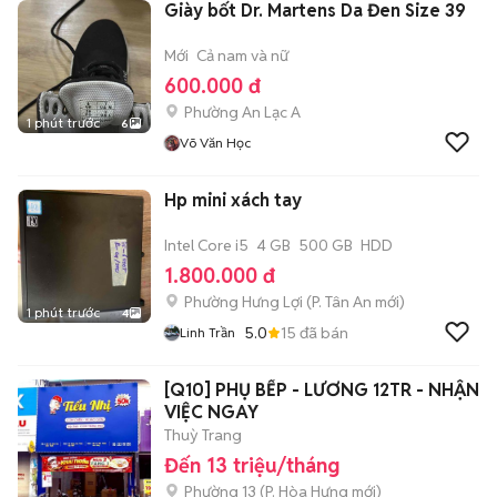
Giày bốt Dr. Martens Da Đen Size 39
Mới
Cả nam và nữ
600.000 đ
Phường An Lạc A
1 phút trước
6
Võ Văn Học
Hp mini xách tay
Intel Core i5
4 GB
500 GB
HDD
1.800.000 đ
Phường Hưng Lợi
(
P. Tân An
mới)
1 phút trước
4
5.0
15
đã bán
Linh Trần
[Q10] PHỤ BẾP - LƯƠNG 12TR - NHẬN
VIỆC NGAY
Thuỳ Trang
Đến 13 triệu/tháng
Phường 13
(
P. Hòa Hưng
mới)