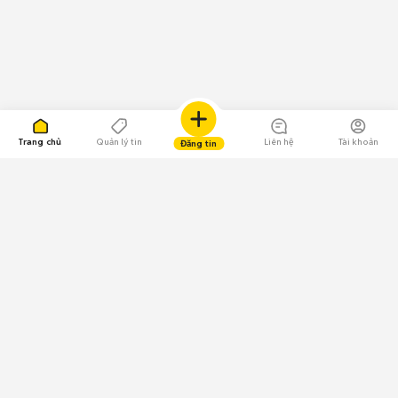
Trang chủ
Quản lý tin
Liên hệ
Tài khoản
Đăng tin
109.000 Bình chọn
Tải ứng dụng Chợ Tốt
Về Chợ Tốt
Quy chế sàn
Chính sách bảo mật
Giải quyết tranh chấp