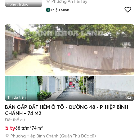
Phường An Hải Tây
1 phút trước
Thiệu Minh
Tin ưu tiên
3
BÁN GẤP ĐẤT HẺM Ô TÔ - ĐƯỜNG 48 - P. HIỆP BÌNH
CHÁNH - 74 M2
Đất thổ cư
5 tỷ
68 tr/m²
74 m²
Phường Hiệp Bình Chánh (Quận Thủ Đức cũ)