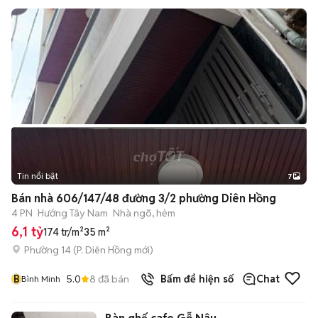
Tin nổi bật
7
+
2
Bán nhà 606/147/48 đường 3/2 phường Diên Hồng
4 PN
Hướng Tây Nam
Nhà ngõ, hẻm
6,1 tỷ
174 tr/m²
35 m²
Phường 14
(
P. Diên Hồng
mới)
B
5.0
8
đã bán
Bấm để hiện số
Chat
Bình Minh