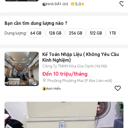
5.0
NHÀ ĐẤT Q12
Bạn cần tìm
dung lượng
nào ?
Dung lượng:
64 GB
128 GB
256 GB
512 GB
1 TB
2 
Kế Toán Nhập Liệu ( Không Yêu Cầu
Kinh Nghiệm)
Công Ty TNHH Hòa Gia Optic Hà Nội
Đến 10 triệu/tháng
Phường Phương Mai
(
P. Kim Liên
mới)
1 phút trước
1
a
Anh Hiển