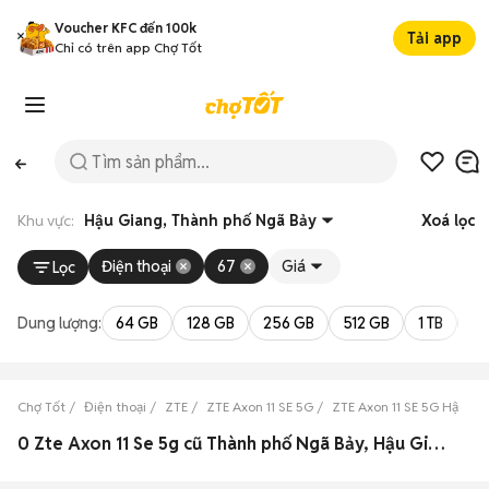
Voucher KFC đến 100k
Tải app
Chỉ có trên app Chợ Tốt
Khu vực:
Hậu Giang, Thành phố Ngã Bảy
Xoá lọc
Điện thoại
67
Giá
Lọc
Dung lượng:
64 GB
128 GB
256 GB
512 GB
1 TB
2 
Chợ Tốt
Điện thoại
ZTE
ZTE Axon 11 SE 5G
ZTE Axon 11 SE 5G Hậu Gi
0 Zte Axon 11 Se 5g cũ Thành phố Ngã Bảy, Hậu Giang đẹp