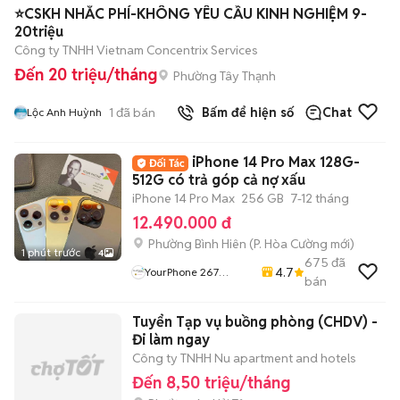
⭐CSKH NHẮC PHÍ-KHÔNG YÊU CẦU KINH NGHIỆM 9-
20triệu
Công ty TNHH Vietnam Concentrix Services
Đến 20 triệu/tháng
Phường Tây Thạnh
1
đã bán
Bấm để hiện số
Chat
Lộc Anh Huỳnh
iPhone 14 Pro Max 128G-
512G có trả góp cả nợ xấu
iPhone 14 Pro Max
256 GB
7-12 tháng
12.490.000 đ
Phường Bình Hiên
(
P. Hòa Cường
mới)
1 phút trước
4
675
đã
4.7
YourPhone 267
bán
Nguyễn Hoàng-Hải
Châu-Đà Nẵng
Tuyển Tạp vụ buồng phòng (CHDV) -
Đi làm ngay
Công ty TNHH Nu apartment and hotels
Đến 8,50 triệu/tháng