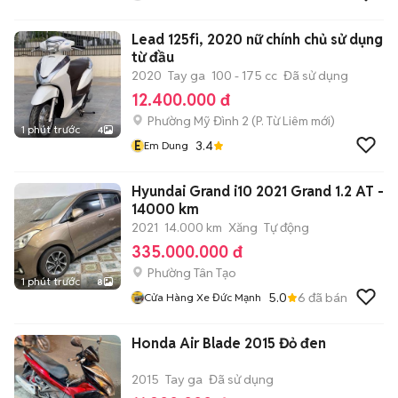
Lead 125fi, 2020 nữ chính chủ sử dụng
từ đầu
2020
Tay ga
100 - 175 cc
Đã sử dụng
12.400.000 đ
Phường Mỹ Đình 2
(
P. Từ Liêm
mới)
1 phút trước
4
E
3.4
Em Dung
Hyundai Grand i10 2021 Grand 1.2 AT -
14000 km
2021
14.000 km
Xăng
Tự động
335.000.000 đ
Phường Tân Tạo
1 phút trước
8
5.0
6
đã bán
Cửa Hàng Xe Đức Mạnh
Honda Air Blade 2015 Đỏ đen
2015
Tay ga
Đã sử dụng