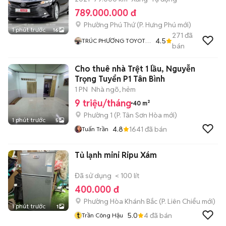
789.000.000 đ
Phường Phú Thứ
(
P. Hưng Phú
mới)
1 phút trước
16
271
đã
4.5
TRÚC PHƯƠNG TOYOTA
bán
SURE CẦN THƠ
Cho thuê nhà Trệt 1 lầu, Nguyễn
Trọng Tuyển P1 Tân Bình
1 PN
Nhà ngõ, hẻm
9 triệu/tháng
40 m²
Phường 1
(
P. Tân Sơn Hòa
mới)
1 phút trước
5
4.8
1641
đã bán
Tuấn Trần
Tủ lạnh mini Ripu Xám
Đã sử dụng
< 100 lít
400.000 đ
Phường Hòa Khánh Bắc
(
P. Liên Chiểu
mới)
1 phút trước
1
t
5.0
4
đã bán
Trần Công Hậu