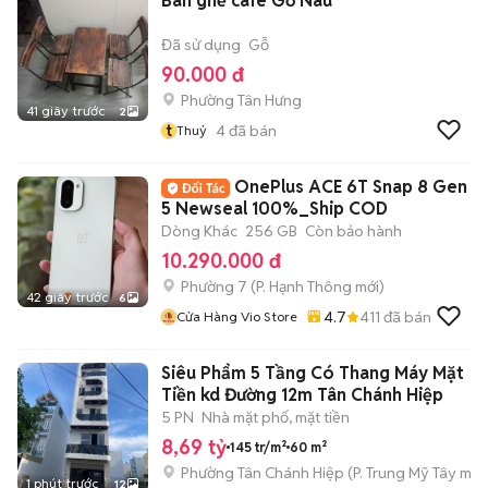
Bàn ghế cafe Gỗ Nâu
Đã sử dụng
Gỗ
90.000 đ
Phường Tân Hưng
41 giây trước
2
t
4
đã bán
Thuỷ
OnePlus ACE 6T Snap 8 Gen
5 Newseal 100%_Ship COD
Dòng Khác
256 GB
Còn bảo hành
10.290.000 đ
Phường 7
(
P. Hạnh Thông
mới)
42 giây trước
6
4.7
411
đã bán
Cửa Hàng Vio Store
Siêu Phẩm 5 Tầng Có Thang Máy Mặt
Tiền kd Đường 12m Tân Chánh Hiệp
5 PN
Nhà mặt phố, mặt tiền
8,69 tỷ
145 tr/m²
60 m²
Phường Tân Chánh Hiệp
(
P. Trung Mỹ Tây
mới
1 phút trước
12