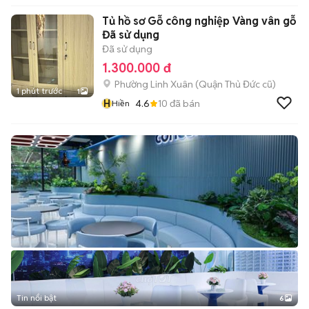
Tủ hồ sơ Gỗ công nghiệp Vàng vân gỗ
Đã sử dụng
Đã sử dụng
1.300.000 đ
Phường Linh Xuân (Quận Thủ Đức cũ)
1 phút trước
1
H
4.6
10
đã bán
Hiền
Tin nổi bật
6
+
2