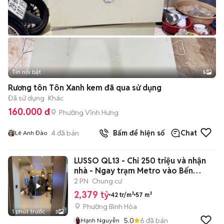
Tin nổi bật
5
Rương tôn Tôn Xanh kem đã qua sử dụng
Đã sử dụng
Khác
160.000 đ
Phường Vĩnh Hưng
4
đã bán
Bấm để hiện số
Chat
Lê Anh Đào
LUSSO QL13 - Chỉ 250 triệu và nhận
nhà - Ngay trạm Metro vào Bến
Thanh
2 PN
Chung cư
2,379 tỷ
42 tr/m²
57 m²
Phường Bình Hòa
1 phút trước
3
5.0
6
đã bán
Hạnh Nguyễn