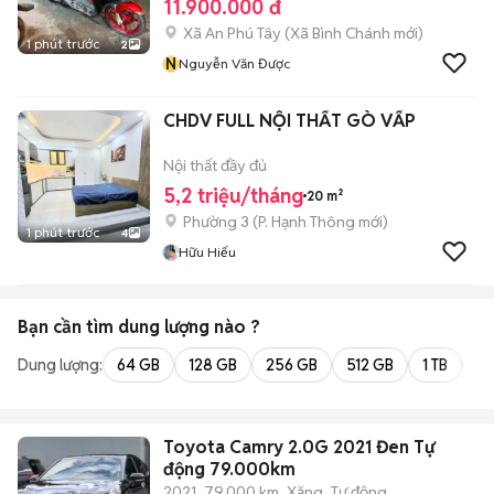
11.900.000 đ
Xã An Phú Tây
(
Xã Bình Chánh
mới)
1 phút trước
2
N
Nguyễn Văn Được
CHDV FULL NỘI THẤT GÒ VẤP
Nội thất đầy đủ
5,2 triệu/tháng
20 m²
Phường 3
(
P. Hạnh Thông
mới)
1 phút trước
4
Hữu Hiếu
Bạn cần tìm
dung lượng
nào ?
Dung lượng:
64 GB
128 GB
256 GB
512 GB
1 TB
2 
Toyota Camry 2.0G 2021 Đen Tự
động 79.000km
2021
79.000 km
Xăng
Tự động