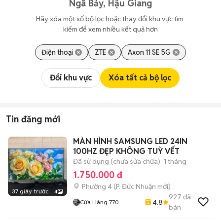
Ngã Bảy, Hậu Giang
Hãy xóa một số bộ lọc hoặc thay đổi khu vực tìm 
kiếm để xem nhiều kết quả hơn
Điện thoại
ZTE
Axon 11 SE 5G
Đổi khu vực
Xóa tất cả bộ lọc
Tin đăng mới
MÀN HÌNH SAMSUNG LED 24IN
100HZ ĐẸP KHÔNG TUỲ VẾT
Đã sử dụng (chưa sửa chữa)
1 tháng
1.750.000 đ
Phường 4
(
P. Đức Nhuận
mới)
37 giây trước
4
927
đã
4.8
Cửa Hàng 770
bán
Nguyễn Kiệm F4 Phú
Nhuận