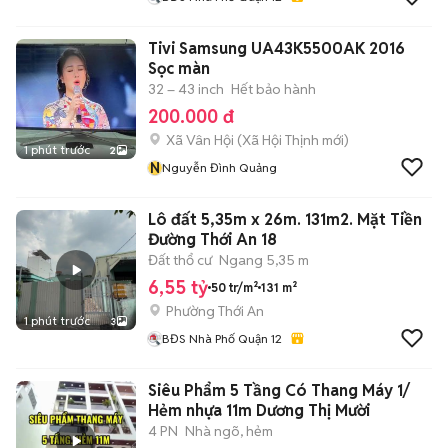
Tivi Samsung UA43K5500AK 2016
Sọc màn
32 – 43 inch
Hết bảo hành
200.000 đ
Xã Vân Hội
(
Xã Hội Thịnh
mới)
1 phút trước
2
N
Nguyễn Đình Quảng
Lô đất 5,35m x 26m. 131m2. Mặt Tiền
Đường Thới An 18
Đất thổ cư
Ngang 5,35 m
6,55 tỷ
50 tr/m²
131 m²
Phường Thới An
1 phút trước
3
BĐS Nhà Phố Quận 12
Siêu Phẩm 5 Tầng Có Thang Máy 1/
Hẻm nhựa 11m Dương Thị Mười
4 PN
Nhà ngõ, hẻm