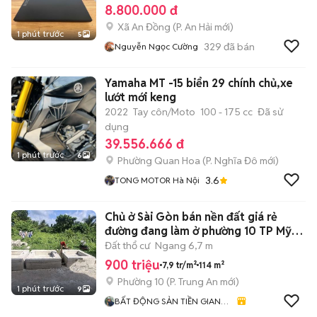
8.800.000 đ
Xã An Đồng
(
P. An Hải
mới)
1 phút trước
5
329
đã bán
Nguyễn Ngọc Cường
Yamaha MT -15 biển 29 chính chủ,xe
lướt mới keng
2022
Tay côn/Moto
100 - 175 cc
Đã sử
dụng
39.556.666 đ
1 phút trước
6
Phường Quan Hoa
(
P. Nghĩa Đô
mới)
3.6
TONG MOTOR Hà Nội
Chủ ở Sài Gòn bán nền đất giá rẻ
đường đang làm ở phường 10 TP Mỹ
Tho
Đất thổ cư
Ngang 6,7 m
900 triệu
7,9 tr/m²
114 m²
Phường 10
(
P. Trung An
mới)
1 phút trước
9
BẤT ĐỘNG SẢN TIỀN GIANG
- ĐỒNG THÁP