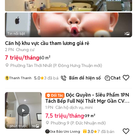
Tin nổi bật
3
Căn hộ khu vực cầu tham lương giá rẻ
2 PN
Chung cư
7 triệu/tháng
60 m²
Phường Tân Thới Nhất
(
P. Đông Hưng Thuận
mới)
t
5.0
3
đã bán
Bấm để hiện số
Chat
Thanh Thanh
Độc Quyền - Siêu Phẩm 1PN
Tách Bếp Full Nội Thất Mgr Gần CV
Gia Định
1 PN
Căn hộ dịch vụ, mini
7,5 triệu/tháng
39 m²
Phường 9
(
P. Đức Nhuận
mới)
1 phút trước
10
3.0
7
đã bán
Gia Bảo Uni Living