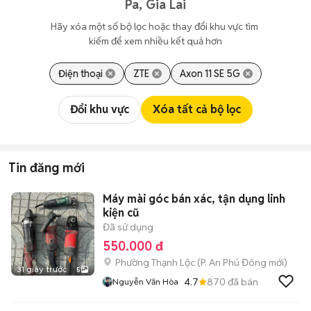
Pa, Gia Lai
Hãy xóa một số bộ lọc hoặc thay đổi khu vực tìm 
kiếm để xem nhiều kết quả hơn
Điện thoại
ZTE
Axon 11 SE 5G
Đổi khu vực
Xóa tất cả bộ lọc
Tin đăng mới
Máy mài góc bán xác, tận dụng linh
kiện cũ
Đã sử dụng
550.000 đ
Phường Thạnh Lộc
(
P. An Phú Đông
mới)
31 giây trước
5
4.7
870
đã bán
Nguyễn Văn Hòa