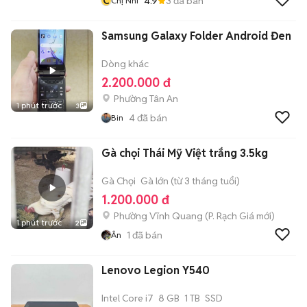
C
4.9
3
đã bán
Chị Nhi
Samsung Galaxy Folder Android Đen
Dòng khác
2.200.000 đ
Phường Tân An
1 phút trước
3
4
đã bán
Bin
Gà chọi Thái Mỹ Việt trắng 3.5kg
Gà Chọi
Gà lớn (từ 3 tháng tuổi)
1.200.000 đ
Phường Vĩnh Quang
(
P. Rạch Giá
mới)
1 phút trước
2
1
đã bán
Ân
Lenovo Legion Y540
Intel Core i7
8 GB
1 TB
SSD