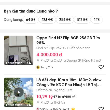
Bạn cần tìm
dung lượng
nào ?
Dung lượng:
64 GB
128 GB
256 GB
512 GB
1 TB
2 
Oppo Find N2 Flip 8GB 256GB Tím
98%
Find N2 Flip
256 GB
Hết bảo hành
4.000.000 đ
Phường Chương Dương
(
P. Hồng Hà
mới)
1 phút trước
6
H
Hung Trb
Lô đất đẹp 10m x 18m. 180m2. view
Công viên KDC Phú Nhuận Lê Thị
Riêng
Đất thổ cư
Ngang 10 m
10,29 tỷ
57 tr/m²
180 m²
Phường Thới An
1 phút trước
9
BĐS Nhà Phố Quận 12