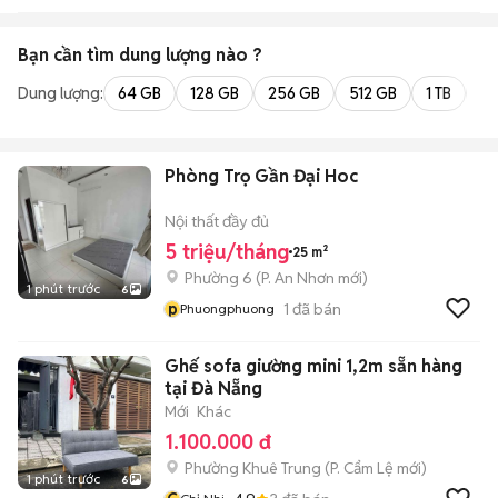
Bạn cần tìm
dung lượng
nào ?
Dung lượng:
64 GB
128 GB
256 GB
512 GB
1 TB
2 
Phòng Trọ Gần Đại Hoc
Nội thất đầy đủ
5 triệu/tháng
25 m²
Phường 6
(
P. An Nhơn
mới)
1 phút trước
6
p
1
đã bán
Phuongphuong
Ghế sofa giường mini 1,2m sẵn hàng
tại Đà Nẵng
Mới
Khác
1.100.000 đ
Phường Khuê Trung
(
P. Cẩm Lệ
mới)
1 phút trước
6