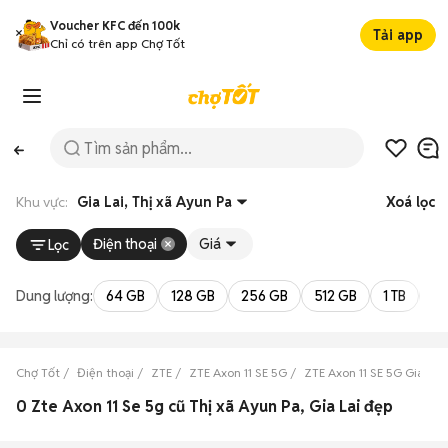
Voucher KFC đến 100k
Tải app
Chỉ có trên app Chợ Tốt
Khu vực:
Gia Lai, Thị xã Ayun Pa
Xoá lọc
Điện thoại
Giá
Lọc
Dung lượng:
64 GB
128 GB
256 GB
512 GB
1 TB
2 
Chợ Tốt
Điện thoại
ZTE
ZTE Axon 11 SE 5G
ZTE Axon 11 SE 5G Gia Lai
0 Zte Axon 11 Se 5g cũ Thị xã Ayun Pa, Gia Lai đẹp