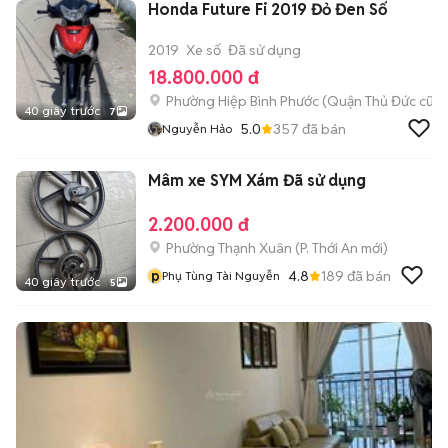
Honda Future Fi 2019 Đỏ Đen Số
2019
Xe số
Đã sử dụng
18.800.000 đ
Phường Hiệp Bình Phước (Quận Thủ Đức cũ)
40 giây trước
7
5.0
357
đã bán
Nguyễn Hảo
Mâm xe SYM Xám Đã sử dụng
2.200.000 đ
Phường Thạnh Xuân
(
P. Thới An
mới)
p
4.8
189
đã bán
Phụ Tùng Tài Nguyễn
40 giây trước
5