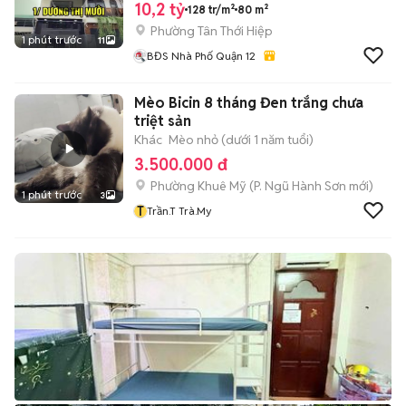
10,2 tỷ
128 tr/m²
80 m²
Phường Tân Thới Hiệp
1 phút trước
11
BĐS Nhà Phố Quận 12
Mèo Bicin 8 tháng Đen trắng chưa
triệt sản
Khác
Mèo nhỏ (dưới 1 năm tuổi)
3.500.000 đ
Phường Khuê Mỹ
(
P. Ngũ Hành Sơn
mới)
1 phút trước
3
T
Trần.T Trà.My