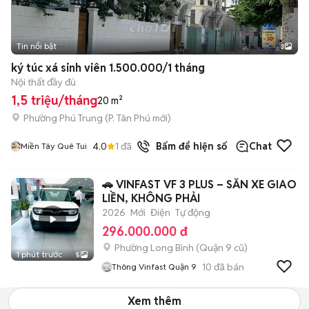
Tin nổi bật
3
ký túc xá sinh viên 1.500.000/1 tháng
Nội thất đầy đủ
1,5 triệu/tháng
20 m²
Phường Phú Trung
(
P. Tân Phú
mới)
4.0
1
đã bán
Bấm để hiện số
Chat
Miền Tây Quê Tui
🚗 VINFAST VF 3 PLUS – SẴN XE GIAO
LIỀN, KHÔNG PHẢI
2026
Mới
Điện
Tự động
296.000.000 đ
Phường Long Bình (Quận 9 cũ)
1 phút trước
5
10
đã bán
Thông Vinfast Quận 9
Xem thêm