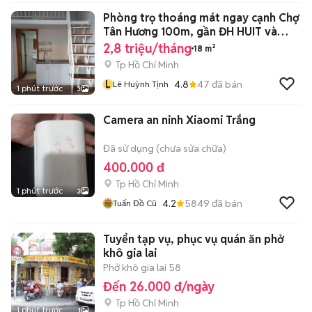
Phòng trọ thoáng mát ngay cạnh Chợ
Tân Hương 100m, gần ĐH HUIT và
VHU
2,8 triệu/tháng
18 m²
Tp Hồ Chí Minh
L
4.8
47
đã bán
Lê Huỳnh Tịnh
1 phút trước
3
Camera an ninh Xiaomi Trắng
Đã sử dụng (chưa sửa chữa)
400.000 đ
Tp Hồ Chí Minh
1 phút trước
3
4.2
5849
đã bán
Tuấn Đồ Cũ
Tuyển tạp vụ, phục vụ quán ăn phở
khô gia lai
Phở khô gia lai 58
Đến 26.000 đ/ngày
Tp Hồ Chí Minh
1 phút trước
1