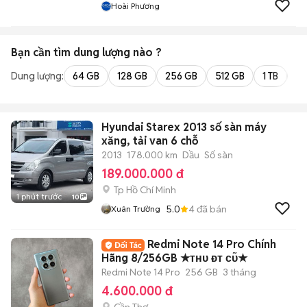
Hoài Phương
Bạn cần tìm
dung lượng
nào ?
Dung lượng:
64 GB
128 GB
256 GB
512 GB
1 TB
2 
Hyundai Starex 2013 số sàn máy
xăng, tải van 6 chỗ
2013
178.000 km
Dầu
Số sàn
189.000.000 đ
Tp Hồ Chí Minh
1 phút trước
10
5.0
4
đã bán
Xuân Trường
Redmi Note 14 Pro Chính
Hãng 8/256GB ★ᴛʜᴜ ᴆᴛ ᴄᴜ̃★
Redmi Note 14 Pro
256 GB
3 tháng
4.600.000 đ