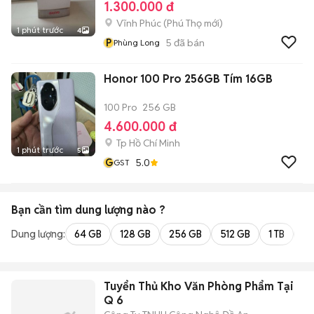
1.300.000 đ
Vĩnh Phúc
(
Phú Thọ
mới)
1 phút trước
4
P
5
đã bán
Phùng Long
Honor 100 Pro 256GB Tím 16GB
100 Pro
256 GB
4.600.000 đ
Tp Hồ Chí Minh
1 phút trước
5
G
5.0
GST
Bạn cần tìm
dung lượng
nào ?
Dung lượng:
64 GB
128 GB
256 GB
512 GB
1 TB
2 
Tuyển Thủ Kho Văn Phòng Phẩm Tại
Q 6