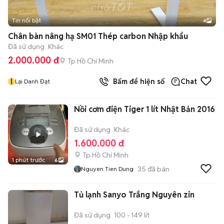
Tin nổi bật
4
Chân bàn nâng hạ SM01 Thép carbon Nhập khẩu
Đã sử dụng
Khác
2.000.000 đ
Tp Hồ Chí Minh
l
Bấm để hiện số
Chat
Lại Danh Đạt
Nồi cơm điện Tiger 1 lít Nhật Bản 2016
Đã sử dụng
Khác
1.600.000 đ
Tp Hồ Chí Minh
1 phút trước
6
35
đã bán
Nguyen Tien Dung
Tủ lạnh Sanyo Trắng Nguyên zin
Đã sử dụng
100 - 149 lít