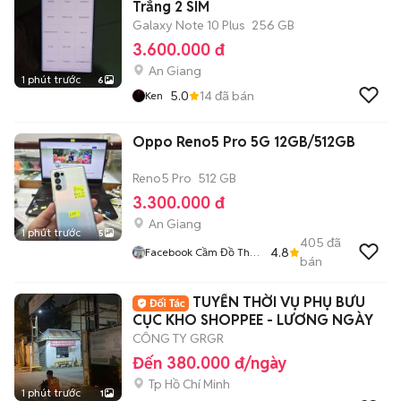
Trắng 2 SIM
Galaxy Note 10 Plus
256 GB
3.600.000 đ
An Giang
1 phút trước
6
5.0
14
đã bán
Ken
Oppo Reno5 Pro 5G 12GB/512GB
Reno5 Pro
512 GB
3.300.000 đ
An Giang
1 phút trước
5
405
đã
4.8
Facebook Cầm Đồ Thúy
bán
Vân
TUYỂN THỜI VỤ PHỤ BƯU
CỤC KHO SHOPPEE - LƯƠNG NGÀY
CÔNG TY GRGR
Đến 380.000 đ/ngày
Tp Hồ Chí Minh
1 phút trước
1