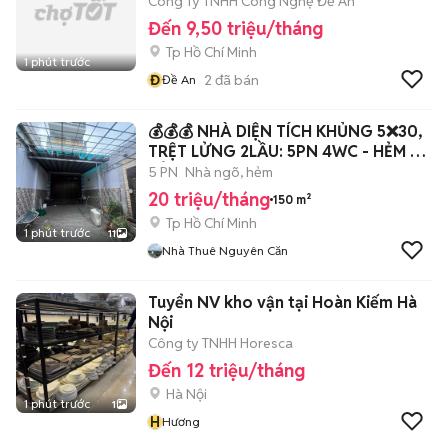
Công Ty TNHH Công Nghệ Đề An
Đến 9,50 triệu/tháng
Tp Hồ Chí Minh
1 phút trước
Đ
2
đã bán
Đề An
💰💰💰 NHÀ DIỆN TÍCH KHỦNG 5❌30,
TRỆT LỬNG 2LẦU: 5PN 4WC - HẺM XE
TẢI
5 PN
Nhà ngõ, hẻm
20 triệu/tháng
150 m²
Tp Hồ Chí Minh
1 phút trước
11
Nhà Thuê Nguyên Căn
Tuyển NV kho vận tại Hoàn Kiếm Hà
Nội
Công ty TNHH Horesca
Đến 12 triệu/tháng
Hà Nội
1 phút trước
1
H
Hương