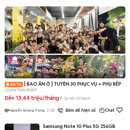
Tin nổi bật
6
+
2
[ BAO ĂN Ở ] TUYỂN 30 PHỤC VỤ + PHỤ BẾP
QUÁN THÁI KHAPI
Đến 13,44 triệu/tháng
Tp Hồ Chí Minh
2
đã bán
Bấm để hiện số
Chat
Nguyễn Quang Trung
Samsung Note 10 Plus 5G 256GB