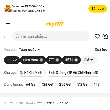
Voucher KFC đến 100k
Tải app
Chỉ có trên app Chợ Tốt
Khu vực:
Toàn quốc
Xoá lọc
Điện thoại
ZTE
4574
Giá
Lọc
Khu vực:
Tp Hồ Chí Minh
Bình Dương (TP Hồ Chí Minh mới)
Bà 
Dung lượng:
64 GB
128 GB
256 GB
512 GB
1 TB
2 
Chợ Tốt
Điện thoại
ZTE
ZTE Axon 20 4G