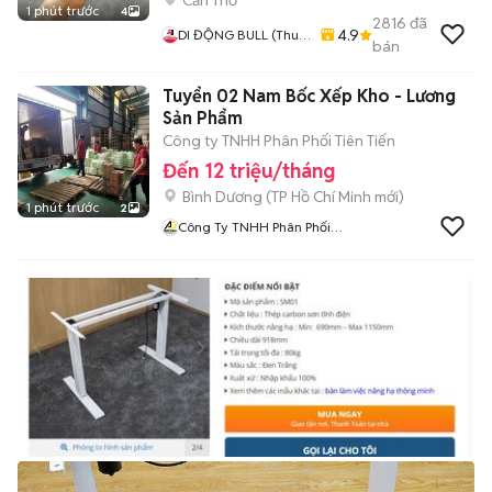
Cần Thơ
1 phút trước
4
2816
đã
4.9
DI ĐỘNG BULL (Thu
bán
Máy Cũ - Góp Ko Cần
Trả Trước)
Tuyển 02 Nam Bốc Xếp Kho - Lương
Sản Phẩm
Công ty TNHH Phân Phối Tiên Tiến
Đến 12 triệu/tháng
Bình Dương
(
TP Hồ Chí Minh
mới)
1 phút trước
2
Công Ty TNHH Phân Phối
Tiên Tiến