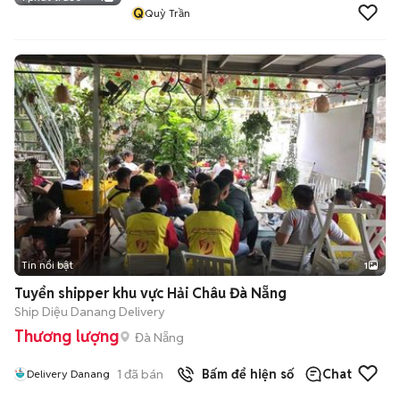
Q
Quỳ Trần
Tin nổi bật
1
Tuyển shipper khu vực Hải Châu Đà Nẵng
Ship Diệu Danang Delivery
Thương lượng
Đà Nẵng
1
đã bán
Bấm để hiện số
Chat
Delivery Danang