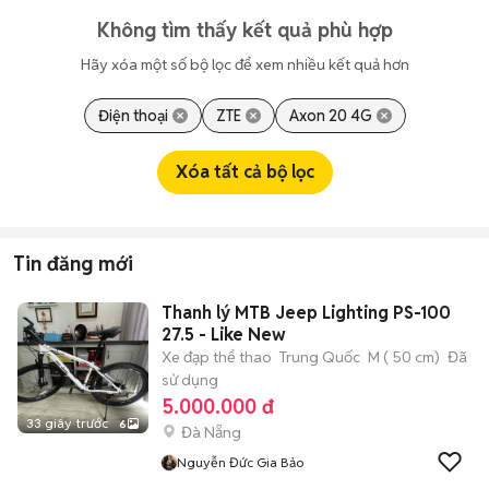
Không tìm thấy kết quả phù hợp
Hãy xóa một số bộ lọc để xem nhiều kết quả hơn
Điện thoại
ZTE
Axon 20 4G
Xóa tất cả bộ lọc
Tin đăng mới
Thanh lý MTB Jeep Lighting PS-100
27.5 - Like New
Xe đạp thể thao
Trung Quốc
M ( 50 cm)
Đã
sử dụng
5.000.000 đ
33 giây trước
6
Đà Nẵng
Nguyễn Đức Gia Bảo