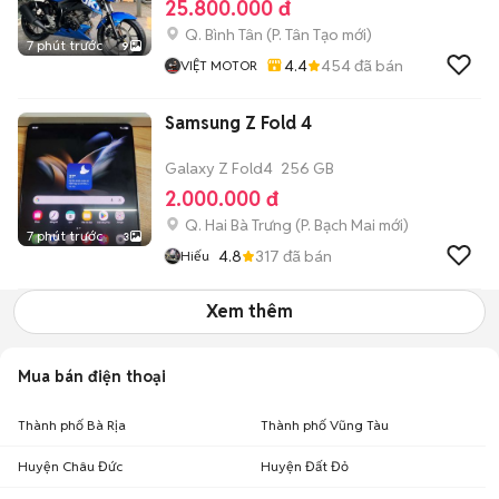
25.800.000 đ
Q. Bình Tân
(
P. Tân Tạo
mới)
7 phút trước
9
4.4
454
đã bán
VIỆT MOTOR
Samsung Z Fold 4
Galaxy Z Fold4
256 GB
2.000.000 đ
Q. Hai Bà Trưng
(
P. Bạch Mai
mới)
7 phút trước
3
4.8
317
đã bán
Hiếu
Xem thêm
Mua bán điện thoại
Thành phố Bà Rịa
Thành phố Vũng Tàu
Huyện Châu Đức
Huyện Đất Đỏ