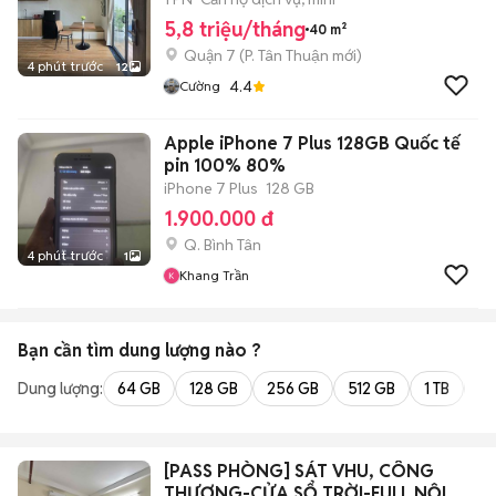
5,8 triệu/tháng
40 m²
Quận 7
(
P. Tân Thuận
mới)
4 phút trước
12
4.4
Cường
Apple iPhone 7 Plus 128GB Quốc tế
pin 100% 80%
iPhone 7 Plus
128 GB
1.900.000 đ
Q. Bình Tân
4 phút trước
1
Khang Trần
Bạn cần tìm
dung lượng
nào ?
Dung lượng:
64 GB
128 GB
256 GB
512 GB
1 TB
2 
[PASS PHÒNG] SÁT VHU, CÔNG
THƯƠNG-CỬA SỔ TRỜI-FULL NỘI