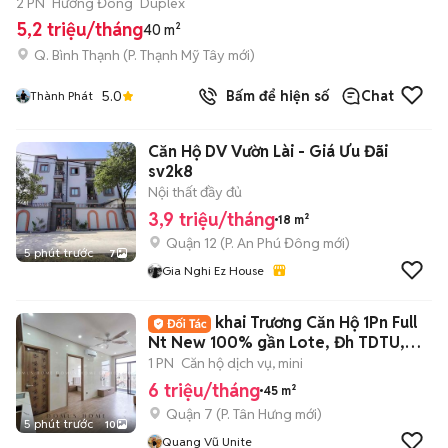
2 PN
Hướng Đông
Duplex
5,2 triệu/tháng
40 m²
Q. Bình Thạnh
(
P. Thạnh Mỹ Tây
mới)
5.0
Bấm để hiện số
Chat
Thành Phát
Căn Hộ DV Vườn Lài - Giá Ưu Đãi
sv2k8
Nội thất đầy đủ
3,9 triệu/tháng
18 m²
Quận 12
(
P. An Phú Đông
mới)
5 phút trước
7
Gia Nghi Ez House
khai Trương Căn Hộ 1Pn Full
Nt New 100% gần Lote, Đh TDTU,
Rmit, UFM
1 PN
Căn hộ dịch vụ, mini
6 triệu/tháng
45 m²
Quận 7
(
P. Tân Hưng
mới)
5 phút trước
10
Quang Vũ Unite