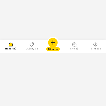
Trang chủ
Quản lý tin
Liên hệ
Tài khoản
Đăng tin
109.000 Bình chọn
Tải ứng dụng Chợ Tốt