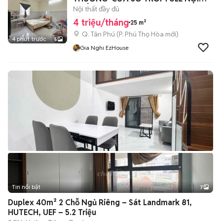
THẤT
Nội thất đầy đủ
4 triệu/tháng
25 m²
Q. Tân Phú
(
P. Phú Thọ Hòa
mới)
4 phút trước
5
Gia Nghi EzHouse
Tin nổi bật
7
+
2
Duplex 40m² 2 Chỗ Ngủ Riêng – Sát Landmark 81,
HUTECH, UEF – 5.2 Triệu