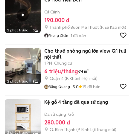
Cá Cảnh
190.000 đ
Thành phố Buôn Ma Thuột
(
P. Ea Kao
mới)
2 phút trước
3
1
đã bán
Phong Chấn
Cho thuê phòng ngủ lớn view Q1 full
nội thất
1 PN
Chung cư
6 triệu/tháng
74 m²
Quận 4
(
P. Khánh Hội
mới)
2 phút trước
5
5.0
19
đã bán
Đăng Quang
Kệ gỗ 4 tầng đã qua sử dụng
Đã sử dụng
Gỗ
280.000 đ
Q. Bình Thạnh
(
P. Bình Lợi Trung
mới)
2 phút trước
2