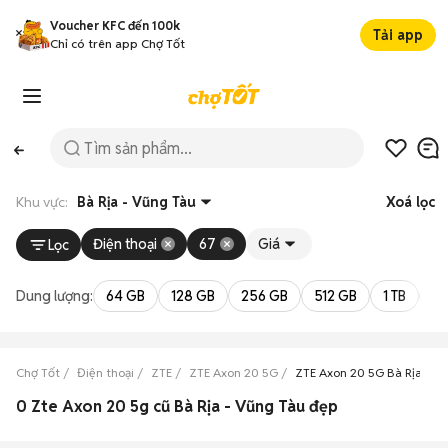
Voucher KFC đến 100k
Tải app
Chỉ có trên app Chợ Tốt
Khu vực:
Bà Rịa - Vũng Tàu
Xoá lọc
Điện thoại
67
Giá
Lọc
Dung lượng:
64 GB
128 GB
256 GB
512 GB
1 TB
2 
Chợ Tốt
Điện thoại
ZTE
ZTE Axon 20 5G
ZTE Axon 20 5G Bà Rịa - V
0 Zte Axon 20 5g cũ Bà Rịa - Vũng Tàu đẹp