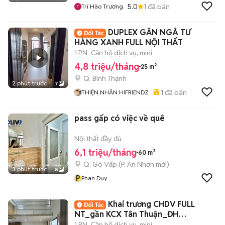
5.0
1
đã bán
Trí Hào Trương
DUPLEX GẦN NGÃ TƯ
HÀNG XANH FULL NỘI THẤT
1 PN
Căn hộ dịch vụ, mini
4,8 triệu/tháng
25 m²
Q. Bình Thạnh
2 phút trước
7
1
đã bán
THIỆN NHÂN HIFRIENDZ
pass gấp có việc về quê
Nội thất đầy đủ
6,1 triệu/tháng
60 m²
Q. Gò Vấp
(
P. An Nhơn
mới)
3 phút trước
8
P
Phan Duy
Khai trương CHDV FULL
NT_gần KCX Tân Thuận_ĐH
UFM_KDC Nam Long New100%
1 PN
Căn hộ dịch vụ, mini