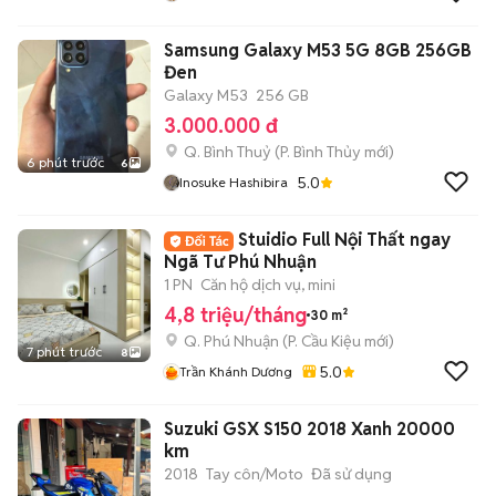
Samsung Galaxy M53 5G 8GB 256GB
Đen
Galaxy M53
256 GB
3.000.000 đ
Q. Bình Thuỷ
(
P. Bình Thủy
mới)
6 phút trước
6
5.0
Inosuke Hashibira
Stuidio Full Nội Thất ngay
Ngã Tư Phú Nhuận
1 PN
Căn hộ dịch vụ, mini
4,8 triệu/tháng
30 m²
Q. Phú Nhuận
(
P. Cầu Kiệu
mới)
7 phút trước
8
5.0
Trần Khánh Dương
Suzuki GSX S150 2018 Xanh 20000
km
2018
Tay côn/Moto
Đã sử dụng