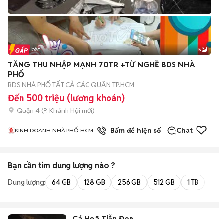
Tin nổi bật
5
TĂNG THU NHẬP MẠNH 70TR +TỪ NGHỀ BDS NHÀ
PHỐ
BDS NHÀ PHỐ TẤT CẢ CÁC QUẬN TP.HCM
Đến 500 triệu (lương khoán)
Quận 4
(
P. Khánh Hội
mới)
1
đã bán
Bấm để hiện số
Chat
KINH DOANH NHÀ PHỐ HCM
Bạn cần tìm
dung lượng
nào ?
Dung lượng:
64 GB
128 GB
256 GB
512 GB
1 TB
2 
Cá Hoã Tiễn Đen