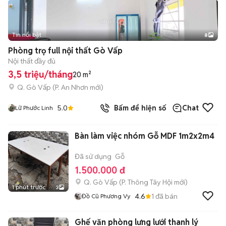
Tin nổi bật
8
+
2
Phòng trọ full nội thất Gò Vấp
Nội thất đầy đủ
3,5 triệu/tháng
20 m²
Q. Gò Vấp
(
P. An Nhơn
mới)
5.0
Bấm để hiện số
Chat
Lữ Phước Linh
Bàn làm việc nhóm Gỗ MDF 1m2x2m4
Đã sử dụng
Gỗ
1.500.000 đ
Q. Gò Vấp
(
P. Thông Tây Hội
mới)
1 phút trước
3
4.6
1
đã bán
Đồ Cũ Phương Vy
Ghế văn phòng lưng lưới thanh lý