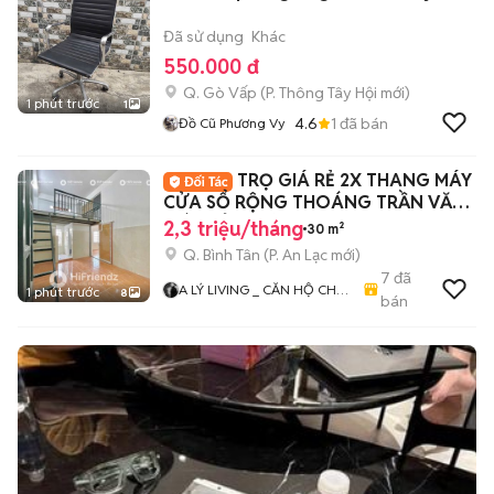
Đã sử dụng
Khác
550.000 đ
Q. Gò Vấp
(
P. Thông Tây Hội
mới)
1 phút trước
1
4.6
1
đã bán
Đồ Cũ Phương Vy
TRỌ GIÁ RẺ 2X THANG MÁY
CỬA SỔ RỘNG THOÁNG TRẦN VĂN
GIÀU TỈNH LỘ 10
2,3 triệu/tháng
30 m²
Q. Bình Tân
(
P. An Lạc
mới)
7
đã
A LÝ LIVING _ CĂN HỘ CHO
1 phút trước
8
bán
THUÊ TP.HCM - PHÒNG TRỌ
- MBKD - KIOT - CHDV -
CHUNG CƯ - NHÀ Ở