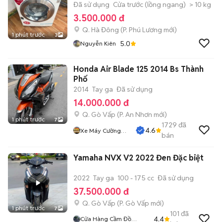
Đã sử dụng
Cửa trước (lồng ngang)
> 10 kg
3.500.000 đ
Q. Hà Đông
(
P. Phú Lương
mới)
1 phút trước
3
5.0
Nguyễn Kiên
Honda Air Blade 125 2014 Bs Thành
Phố
2014
Tay ga
Đã sử dụng
14.000.000 đ
Q. Gò Vấp
(
P. An Nhơn
mới)
1 phút trước
7
1729
đã
4.6
Xe Máy Cường
bán
Phát
Yamaha NVX V2 2022 Đen Đặc biệt
2022
Tay ga
100 - 175 cc
Đã sử dụng
37.500.000 đ
Q. Gò Vấp
(
P. Gò Vấp
mới)
1 phút trước
7
101
đã
4.4
Cửa Hàng Cầm Đồ