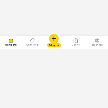
Trang chủ
Quản lý tin
Liên hệ
Tài khoản
Đăng tin
109.000 Bình chọn
Tải ứng dụng Chợ Tốt
Về Chợ Tốt
Quy chế sàn