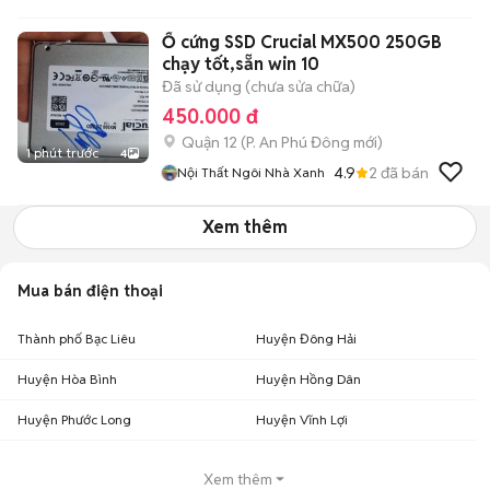
Quang Thắng 394 Phạm
Thế Hiển Q8
Ổ cứng SSD Crucial MX500 250GB
chạy tốt,sẵn win 10
Đã sử dụng (chưa sửa chữa)
450.000 đ
Quận 12
(
P. An Phú Đông
mới)
1 phút trước
4
4.9
2
đã bán
Nội Thất Ngôi Nhà Xanh
Xem thêm
Mua bán điện thoại
Thành phố Bạc Liêu
Huyện Đông Hải
Huyện Hòa Bình
Huyện Hồng Dân
Huyện Phước Long
Huyện Vĩnh Lợi
Xem thêm