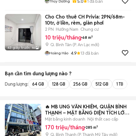
5.0
1
đã bán
Thùy Dương
Cho Cho thuê CH Privia: 2PN/68m-
10tr, ở liền, rèm, giàn phơi
2 PN
Hướng Nam
Chung cư
10 triệu/tháng
68 m²
Q. Bình Tân
(
P. An Lạc
mới)
43 giây trước
10
4.9
13
đã bán
Hoàng Hảo
Bạn cần tìm
dung lượng
nào ?
Dung lượng:
64 GB
128 GB
256 GB
512 GB
1 TB
2 
🔥 MB UNG VĂN KHIÊM, QUẬN BÌNH
THẠNH – MẶT BẰNG DIỆN TÍCH LỚN,
TRẦN CAO
Mặt bằng kinh doanh
Nội thất cao cấp
170 triệu/tháng
285 m²
Q. Bình Thạnh
(
P. Thạnh Mỹ Tây
mới)