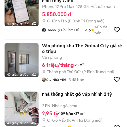
hình thay Oled
iPhone 12 Pro Max
128 GB
Hết bảo hành
5.850.000 đ
Q. Bình Tân
(
P. Bình Trị Đông
mới)
43 giây trước
4
406
đã
4.6
Thanh Lý Đồ Cầm Hết
bán
Hạn
Văn phòng khu The Golbal City giá rẻ
6 triệu
Văn phòng
6 triệu/tháng
25 m²
Thành phố Thủ Đức
(
P. Bình Trưng
mới)
43 giây trước
3
3
đã bán
Cty Nhà Việt
nhà thống nhất gò vấp nhỉnh 2 tỷ
2 PN
Nhà ngõ, hẻm
2,95 tỷ
109 tr/m²
27 m²
Q. Gò Vấp
(
P. An Hội Đông
mới)
43 giây trước
4