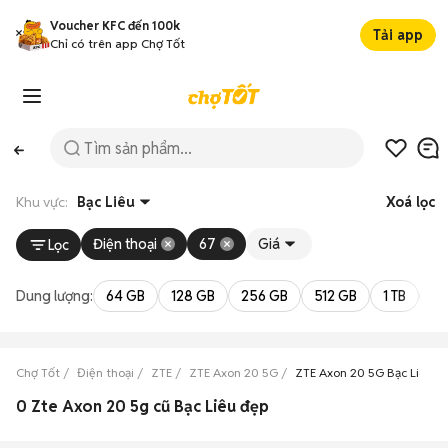
Voucher KFC đến 100k
Tải app
Chỉ có trên app Chợ Tốt
Khu vực:
Bạc Liêu
Xoá lọc
Điện thoại
67
Giá
Lọc
Dung lượng:
64 GB
128 GB
256 GB
512 GB
1 TB
2 
Chợ Tốt
Điện thoại
ZTE
ZTE Axon 20 5G
ZTE Axon 20 5G Bạc Liêu
0 Zte Axon 20 5g cũ Bạc Liêu đẹp