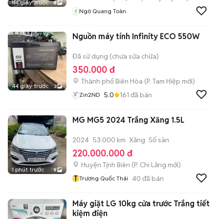
44 giây trước
8
Ngô Quang Toàn
Nguồn máy tính Infinity ECO 550W
Đã sử dụng (chưa sửa chữa)
350.000 đ
Thành phố Biên Hòa
(
P. Tam Hiệp
mới)
44 giây trước
3
5.0
161
đã bán
Zin2ND
MG MG5 2024 Trắng Xăng 1.5L
2024
53.000 km
Xăng
Số sàn
220.000.000 đ
Huyện Tịnh Biên
(
P. Chi Lăng
mới)
1 phút trước
9
T
40
đã bán
Trương Quốc Thái
Máy giặt LG 10kg cửa trước Trắng tiết
kiệm điện