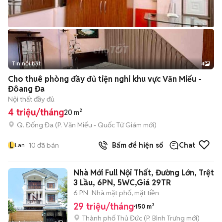
Tin nổi bật
4
Cho thuê phòng đầy đủ tiện nghi khu vực Văn Miếu -
Đôang Đa
Nội thất đầy đủ
4 triệu/tháng
20 m²
Q. Đống Đa
(
P. Văn Miếu - Quốc Tử Giám
mới)
L
10
đã bán
Bấm để hiện số
Chat
Lan
Nhà Mới Full Nội Thất, Đường Lớn, Trệt
3 Lầu, 6PN, 5WC,Giá 29TR
6 PN
Nhà mặt phố, mặt tiền
29 triệu/tháng
150 m²
Thành phố Thủ Đức
(
P. Bình Trưng
mới)