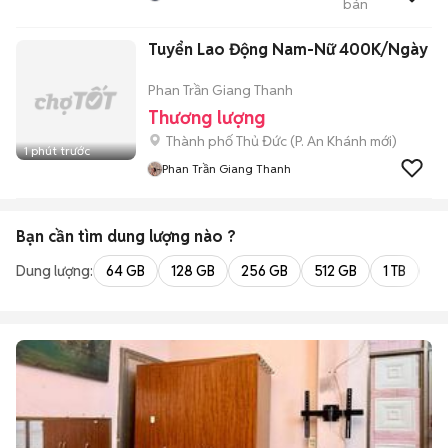
bán
Thanh Lí Xe Máy
Tuyển Lao Động Nam-Nữ 400K/Ngày
Phan Trần Giang Thanh
Thương lượng
Thành phố Thủ Đức
(
P. An Khánh
mới)
1 phút trước
Phan Trần Giang Thanh
Bạn cần tìm
dung lượng
nào ?
Dung lượng:
64 GB
128 GB
256 GB
512 GB
1 TB
2 