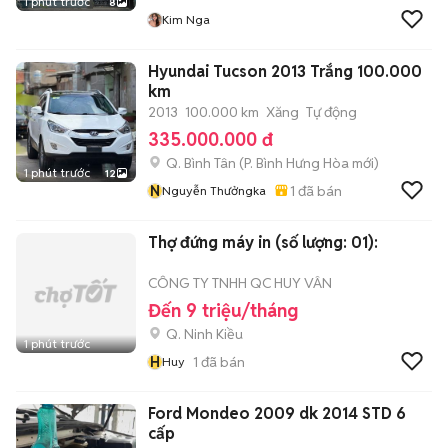
1 phút trước
8
Kim Nga
Hyundai Tucson 2013 Trắng 100.000
km
2013
100.000 km
Xăng
Tự động
335.000.000 đ
Q. Bình Tân
(
P. Bình Hưng Hòa
mới)
1 phút trước
12
N
1
đã bán
Nguyễn Thưởngka
Thợ đứng máy in (số lượng: 01):
CÔNG TY TNHH QC HUY VÂN
Đến 9 triệu/tháng
Q. Ninh Kiều
1 phút trước
H
1
đã bán
Huy
Ford Mondeo 2009 dk 2014 STD 6
cấp