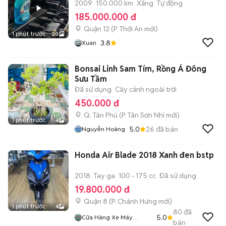
2009
150.000 km
Xăng
Tự động
185.000.000 đ
Quận 12
(
P. Thới An
mới)
1 phút trước
20
3.8
Xuan
Bonsai Linh Sam Tím, Rồng Á Đông
Sưu Tầm
Đã sử dụng
Cây cảnh ngoài trời
450.000 đ
Q. Tân Phú
(
P. Tân Sơn Nhì
mới)
1 phút trước
4
5.0
26
đã bán
Nguyễn Hoàng
Honda Air Blade 2018 Xanh đen bstp
2018
Tay ga
100 - 175 cc
Đã sử dụng
19.800.000 đ
Quận 8
(
P. Chánh Hưng
mới)
1 phút trước
4
80
đã
5.0
Cửa Hàng Xe Máy
bán