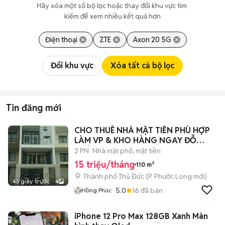
Hãy xóa một số bộ lọc hoặc thay đổi khu vực tìm 
kiếm để xem nhiều kết quả hơn
Điện thoại
ZTE
Axon 20 5G
Đổi khu vực
Xóa tất cả bộ lọc
Tin đăng mới
CHO THUÊ NHÀ MẶT TIỀN PHÙ HỢP
LÀM VP & KHO HÀNG NGAY ĐỖ
XUÂN HỢP Q9
2 PN
Nhà mặt phố, mặt tiền
15 triệu/tháng
110 m²
Thành phố Thủ Đức
(
P. Phước Long
mới)
43 giây trước
4
5.0
16
đã bán
Hồng Phúc
iPhone 12 Pro Max 128GB Xanh Màn