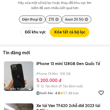
Hãy xóa một số bộ lọc hoặc thay đổi khu vực tìm 
kiếm để xem nhiều kết quả hơn
Điện thoại
ZTE
Axon 20 5G
Đổi khu vực
Xóa tất cả bộ lọc
Tin đăng mới
iPhone 13 mini 128GB Đen Quốc Tế
iPhone 13 Mini
128 GB
5.200.000 đ
Q. Tân Bình
(
P. Tân Bình
mới)
35 giây trước
1
4.8
57
đã bán
Quốc Bảo
Xe tải Van TF420 2chỗ đời 2023 tải