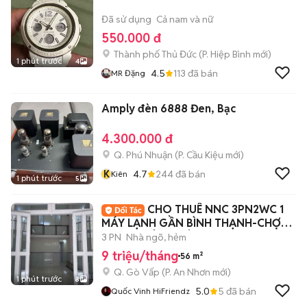
Đã sử dụng
Cả nam và nữ
550.000 đ
Thành phố Thủ Đức
(
P. Hiệp Bình
mới)
1 phút trước
4
4.5
113
đã bán
MR Đặng
Amply đèn 6888 Đen, Bạc
4.300.000 đ
Q. Phú Nhuận
(
P. Cầu Kiệu
mới)
K
4.7
244
đã bán
Kiên
1 phút trước
5
CHO THUÊ NNC 3PN2WC 1
MÁY LẠNH GẦN BÌNH THẠNH-CHỢ
HẠNH THÔNG TÂY
3 PN
Nhà ngõ, hẻm
9 triệu/tháng
56 m²
Q. Gò Vấp
(
P. An Nhơn
mới)
1 phút trước
8
5.0
5
đã bán
Quốc Vinh HiFriendz