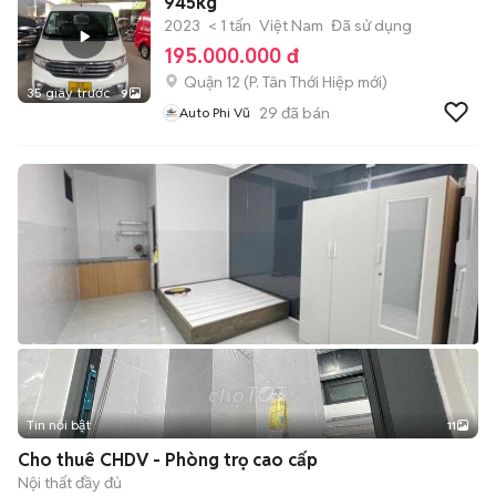
945kg
2023
< 1 tấn
Việt Nam
Đã sử dụng
195.000.000 đ
Quận 12
(
P. Tân Thới Hiệp
mới)
35 giây trước
9
29
đã bán
Auto Phi Vũ
Tin nổi bật
11
+
2
Cho thuê CHDV - Phòng trọ cao cấp
Nội thất đầy đủ