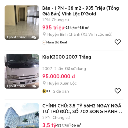
Bán - 1 PN - 38 m2 - 935 Triệu (Tổng
Giá Bán) Vĩnh Lộc D'Gold
1 PN
Chung cư
935 triệu
25 tr/m²
38 m²
Huyện Bình Chánh
(
Xã Vĩnh Lộc
mới)
1 phút trước
4
Nam Bộ Real
Kia K3000 2007 Trắng
2007
2 tấn
Đã sử dụng
95.000.000 đ
Huyện Xuân Lộc
1 phút trước
3
k
2
đã bán
K L
CHÍNH CHỦ: 3.5 TỶ 66M2 NGAY NGÃ
TƯ THỦ ĐỨC, SỐ 702 SONG HÀNH
XLHN
2 PN
Chung cư
3,5 tỷ
53 tr/m²
66 m²