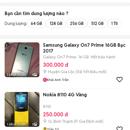
Bạn cần tìm
dung lượng
nào ?
Dung lượng:
64 GB
128 GB
256 GB
512 GB
1 TB
2 
Samsung Galaxy On7 Prime 16GB Bạc
2017
Galaxy On7 Prime
16 GB
Hết bảo hành
300.000 đ
Huyện Gia Lộc
(
Xã Yết Kiêu
mới)
1 phút trước
4
Khải Anh Trần
Nokia 8110 4G Vàng
8110
250.000 đ
Q. Bình Thạnh
(
P. Gia Định
mới)
1 phút trước
3
T
Trần Tứ