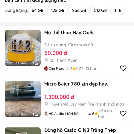
Bạn cần tìm
dung lượng
nào ?
Dung lượng:
64 GB
128 GB
256 GB
512 GB
1 TB
2 
Mũ thể thao Hàn Quốc
Đã sử dụng
Cả nam và nữ
50.000 đ
Q. Thanh Xuân
1 phút trước
5
4.7
522
đã bán
Chú Phúc
Micro Baier 780 zin đẹp hay.
1.300.000 đ
Huyện Mỏ Cày Nam
(
Xã Thành Thới
mới)
545
đã
4.6
Hồ Audio MCN Bến
1 phút trước
5
bán
Tre
Đồng hồ Casio G Nữ Trắng Thép