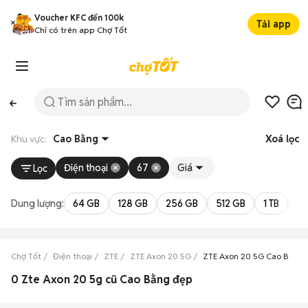
Voucher KFC đến 100k
Tải app
Chỉ có trên app Chợ Tốt
Khu vực:
Cao Bằng
Xoá lọc
Điện thoại
67
Giá
Lọc
Dung lượng:
64 GB
128 GB
256 GB
512 GB
1 TB
2 
Chợ Tốt
Điện thoại
ZTE
ZTE Axon 20 5G
ZTE Axon 20 5G Cao Bằng
0 Zte Axon 20 5g cũ Cao Bằng đẹp