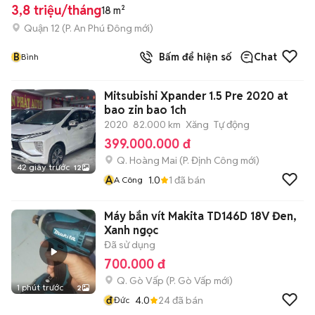
3,8 triệu/tháng
18 m²
Quận 12
(
P. An Phú Đông
mới)
B
Bấm để hiện số
Chat
Bình
Mitsubishi Xpander 1.5 Pre 2020 at
bao zin bao 1ch
2020
82.000 km
Xăng
Tự động
399.000.000 đ
Q. Hoàng Mai
(
P. Định Công
mới)
42 giây trước
12
A
1.0
1
đã bán
A Công
Máy bắn vít Makita TD146D 18V Đen,
Xanh ngọc
Đã sử dụng
700.000 đ
Q. Gò Vấp
(
P. Gò Vấp
mới)
1 phút trước
2
đ
4.0
24
đã bán
Đức