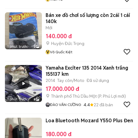
Bán xe đồ chơi số lượng còn 2cái 1 cái
140k
Mới
140.000 đ
Huyện Đức Trọng
1 phút trước
2
V
Võ Quốc Kiệt
Yamaha Exciter 135 2014 Xanh trắng
155137 km
2014
Tay côn/Moto
Đã sử dụng
17.000.000 đ
Thành phố Thủ Dầu Một
(
P. Phú Lợi
mới)
1 phút trước
8
4.4
22
đã bán
ĐÀO VĂN CƯỜNG
Loa Bluetooth Mozard Y550 Plus Đen
180.000 đ