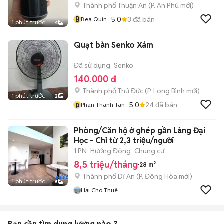
Thành phố Thuận An
(
P. An Phú
mới)
B
5.0
3
đã bán
Bea Quin
1 phút trước
4
Quạt bàn Senko Xám
Đã sử dụng
Senko
140.000 đ
Thành phố Thủ Đức
(
P. Long Bình
mới)
1 phút trước
2
p
5.0
24
đã bán
Phan Thanh Tan
Phòng/Căn hộ ở ghép gần Làng Đại
Học - Chỉ từ 2,3 triệu/người
1 PN
Hướng Đông
Chung cư
8,5 triệu/tháng
28 m²
Thành phố Dĩ An
(
P. Đông Hòa
mới)
1 phút trước
8
Hải Cho Thuê