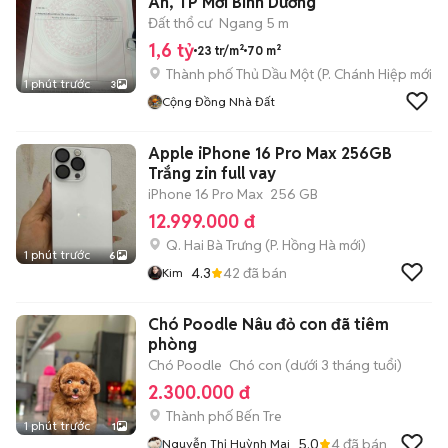
An, TP Mới Bình Dương
Đất thổ cư
Ngang 5 m
1,6 tỷ
23 tr/m²
70 m²
Thành phố Thủ Dầu Một
(
P. Chánh Hiệp
mới)
1 phút trước
3
Cộng Đồng Nhà Đất
Apple iPhone 16 Pro Max 256GB
Trắng zin full vay
iPhone 16 Pro Max
256 GB
12.999.000 đ
Q. Hai Bà Trưng
(
P. Hồng Hà
mới)
1 phút trước
6
4.3
42
đã bán
Kim
Chó Poodle Nâu đỏ con đã tiêm
phòng
Chó Poodle
Chó con (dưới 3 tháng tuổi)
2.300.000 đ
Thành phố Bến Tre
1 phút trước
1
5.0
4
đã bán
Nguyễn Thị Huỳnh Mai