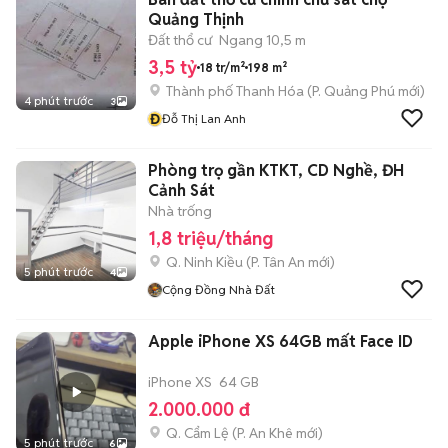
Quảng Thịnh
Đất thổ cư
Ngang 10,5 m
3,5 tỷ
18 tr/m²
198 m²
Thành phố Thanh Hóa
(
P. Quảng Phú
mới)
4 phút trước
3
Đ
Đỗ Thị Lan Anh
Phòng trọ gần KTKT, CD Nghề, ĐH
Cảnh Sát
Nhà trống
1,8 triệu/tháng
Q. Ninh Kiều
(
P. Tân An
mới)
5 phút trước
4
Cộng Đồng Nhà Đất
Apple iPhone XS 64GB mất Face ID
iPhone XS
64 GB
2.000.000 đ
Q. Cẩm Lệ
(
P. An Khê
mới)
5 phút trước
6