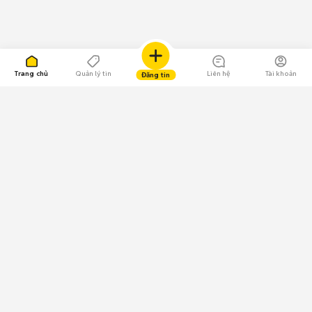
Trang chủ
Quản lý tin
Liên hệ
Tài khoản
Đăng tin
109.000 Bình chọn
Tải ứng dụng Chợ Tốt
Về Chợ Tốt
Quy chế sàn
Chính sách bảo mật
Giải quyết tranh chấp
CÔNG TY TNHH CHỢ TỐT - Người đại diện theo pháp luật:
Nguyễn Trọng Tấn; GPDKKD: 0312120782 do Sở KH & ĐT TP.HCM cấp ngày
11/01/2013;