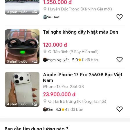
1.250.000 đ
Huyện Đức Trọng
(
Xã Ninh Gia
mới)
3 phút trước
4
Su That
Tai nghe không dây Nhật màu Đen
120.000 đ
Q. Tân Bình
(
P. Bảy Hiền
mới)
5.0
11
đã bán
Phạm Nguyễn
3 phút trước
4
Apple iPhone 17 Pro 256GB Bạc Việt
Nam
iPhone 17 Pro
256 GB
23.900.000 đ
Q. Hai Bà Trưng
(
P. Hồng Hà
mới)
4 phút trước
6
4.3
42
đã bán
Kim
Bạn cần tìm
dung lượng
nào ?