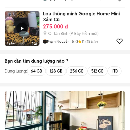
Loa thông minh Google Home Mini
Xám Cũ
275.000 đ
Q. Tân Bình
(
P. Bảy Hiền
mới)
5.0
11
đã bán
Phạm Nguyễn
1 phút trước
2
Bạn cần tìm
dung lượng
nào ?
Dung lượng:
64 GB
128 GB
256 GB
512 GB
1 TB
2 