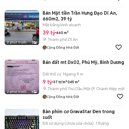
Bán Mặt tiền Trần Hưng Đạo Dĩ An,
660m2, 39 tỷ
Mặt bằng kinh doanh
39 tỷ
660 m²
Thành phố Dĩ An
2 phút trước
3
Cộng Đồng Nhà Đất
Bán đất mt Dx02, Phú Mỹ, Bình Dương
Đất thổ cư
Ngang 9 m
9 tỷ
37 tr/m²
245 m²
Thành phố Thủ Dầu Một
(
P. Chánh Hiệp
mới)
2 phút trước
5
Cộng Đồng Nhà Đất
Bàn phím cơ GravaStar Đen trong
suốt
Đã sử dụng (chưa sửa chữa)
1 tháng