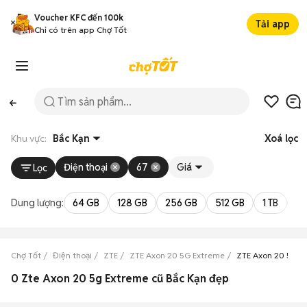
Voucher KFC đến 100k
Tải app
Chỉ có trên app Chợ Tốt
Khu vực:
Bắc Kạn
Xoá lọc
Điện thoại
67
Giá
Lọc
Dung lượng:
64 GB
128 GB
256 GB
512 GB
1 TB
2 
Chợ Tốt
Điện thoại
ZTE
ZTE Axon 20 5G Extreme
ZTE Axon 20 5G E
0 Zte Axon 20 5g Extreme cũ Bắc Kạn đẹp