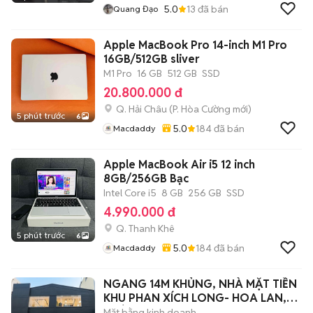
5.0
13
đã bán
Quang Đạo
Apple MacBook Pro 14-inch M1 Pro
16GB/512GB sliver
M1 Pro
16 GB
512 GB
SSD
20.800.000 đ
Q. Hải Châu
(
P. Hòa Cường
mới)
5 phút trước
6
5.0
184
đã bán
Macdaddy
Apple MacBook Air i5 12 inch
8GB/256GB Bạc
Intel Core i5
8 GB
256 GB
SSD
4.990.000 đ
Q. Thanh Khê
5 phút trước
6
5.0
184
đã bán
Macdaddy
NGANG 14M KHỦNG, NHÀ MẶT TIỀN
KHU PHAN XÍCH LONG- HOA LAN,
PHÚ NHUẬN
Mặt bằng kinh doanh