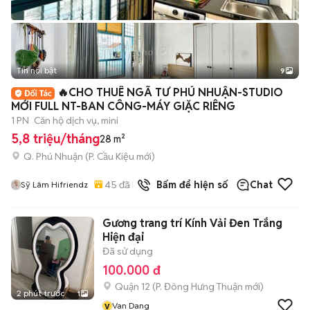
Tin nổi bật
9
+
2
🔥CHO THUÊ NGÃ TƯ PHÚ NHUẬN-STUDIO
MỚI FULL NT-BAN CÔNG-MÁY GIẶC RIÊNG
1 PN
Căn hộ dịch vụ, mini
5,8 triệu/tháng
28 m²
Q. Phú Nhuận
(
P. Cầu Kiệu
mới)
45
đã bán
Bấm để hiện số
Chat
Sỹ Lâm Hifriendz
Gương trang trí Kính Vải Đen Trắng
Hiện đại
Đã sử dụng
100.000 đ
Quận 12
(
P. Đông Hưng Thuận
mới)
2 phút trước
1
v
Van Dang