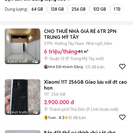
Dung lượng:
64 GB
128 GB
256 GB
512 GB
1 TB
2 
CHO THUÊ NHÀ GIÁ RẺ 6TR 2PN
TRUNG MỸ TÂY
2 PN
Hướng Tây Nam
Nhà ngõ, hẻm
6 triệu/tháng
80 m²
Quận 12
(
P. Trung Mỹ Tây
mới)
4 phút trước
6
55
đã bán
Nhà Đất Khánh Đăng
Xiaomi 11T 256GB Giao lưu với đt cao
hon
11T
256 GB
2.900.000 đ
Thành phố Thủ Đức
(
P. Linh Xuân
mới)
4 phút trước
3
t
4.3
10
đã bán
Tuan
Bán đất thổ cư chính chủ sát chợ