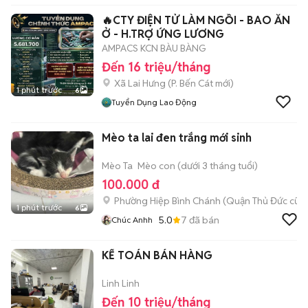
🔥CTY ĐIỆN TỬ LÀM NGỒI - BAO ĂN
Ở - H.TRỢ ỨNG LƯƠNG
AMPACS KCN BÀU BÀNG
Đến 16 triệu/tháng
Xã Lai Hưng
(
P. Bến Cát
mới)
1 phút trước
6
Tuyển Dụng Lao Động
Mèo ta lai đen trắng mới sinh
Mèo Ta
Mèo con (dưới 3 tháng tuổi)
100.000 đ
Phường Hiệp Bình Chánh (Quận Thủ Đức cũ)
1 phút trước
6
5.0
7
đã bán
Chúc Anhh
KẾ TOÁN BÁN HÀNG
Linh Linh
Đến 10 triệu/tháng