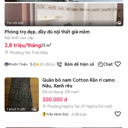
Tin nổi bật
3
Phòng trọ đẹp, đầy đủ nội thất giá mềm
Nội thất cao cấp
2,8 triệu/tháng
25 m²
Phường Tân Thới Hiệp
5.0
30
đã bán
Bấm để hiện số
Chat
Phước Thiện
Quần bò nam Cotton Rằn ri camo
Nâu, Xanh rêu
Đã sử dụng
Đồ nam
300.000 đ
Phường Nghĩa Tân
(
P. Nghĩa Đô
mới)
1 phút trước
5
T
3
đã bán
Trần Minh Đức