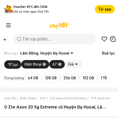
Voucher KFC đến 100k
Tải app
Chỉ có trên app Chợ Tốt
Khu vực:
Lâm Đồng, Huyện Đạ Huoai
Xoá lọc
Điện thoại
67
Giá
Lọc
Dung lượng:
64 GB
128 GB
256 GB
512 GB
1 TB
2 
Chợ Tốt
Điện thoại
ZTE
ZTE Axon 20 5G Extreme
ZTE Axon 20 5G 
0 Zte Axon 20 5g Extreme cũ Huyện Đạ Huoai, Lâm Đồng đẹp