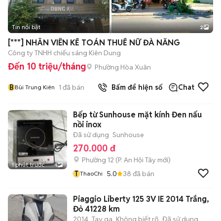
Tin nổi bật
2
[***] NHÂN VIÊN KẾ TOÁN THUẾ NỮ ĐÀ NẴNG
Công ty TNHH chiếu sáng Kiên Dung
Đến 10 triệu/tháng
Phường Hòa Xuân
B
1
đã bán
Bấm để hiện số
Chat
Bùi Trung Kiên
Bếp từ Sunhouse mặt kính Đen nấu
nồi inox
Đã sử dụng
Sunhouse
270.000 đ
Phường 12
(
P. An Hội Tây
mới)
1 phút trước
1
T
5.0
38
đã bán
ThaoChi
Piaggio Liberty 125 3V IE 2014 Trắng,
Đỏ 41228 km
2014
Tay ga
Không biết rõ
Đã sử dụng