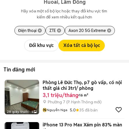
Huoai, Lâm Đồng
Hãy xóa một số bộ lọc hoặc thay đổi khu vực tìm 
kiếm để xem nhiều kết quả hơn
Điện thoại
ZTE
Axon 20 5G Extreme
Đổi khu vực
Xóa tất cả bộ lọc
Tin đăng mới
Phòng Lê Đức Thọ, p7 gò vấp, có nội
thất giá chỉ 3tr1/ phòng
3,1 triệu/tháng
16 m²
Phường 7
(
P. Hạnh Thông
mới)
N
5.0
35
đã bán
Nguyễn Nga
28 giây trước
5
iPhone 13 Pro Max Xám pin 83% màn