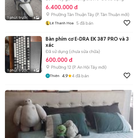
6.400.000 đ
Phường Tân Thuận Tây
(
P. Tân Thuận
mới)
1 phút trước
6
L
5
đã bán
Lê Thanh Hoa
Bàn phím cơ E-DRA EK 387 PRO và 3
xác
Đã sử dụng (chưa sửa chữa)
600.000 đ
Phường 12
(
P. An Hội Tây
mới)
1 phút trước
6
4.9
4
đã bán
Thiên