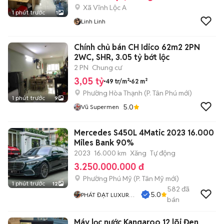
Xã Vĩnh Lộc A
1 phút trước
1
Linh Linh
Chính chủ bán CH Idico 62m2 2PN
2WC, SHR, 3.05 tỷ bớt lộc
2 PN
Chung cư
3,05 tỷ
49 tr/m²
62 m²
Phường Hòa Thạnh
(
P. Tân Phú
mới)
1 phút trước
9
5.0
Vũ Supermen
Mercedes S450L 4Matic 2023 16.000
Miles Bank 90%
2023
16.000 km
Xăng
Tự động
3.250.000.000 đ
Phường Phú Mỹ
(
P. Tân Mỹ
mới)
1 phút trước
12
582
đã
5.0
PHÁT ĐẠT LUXURY
bán
CAR
Máy lọc nước Kangaroo 12 lõi Đen