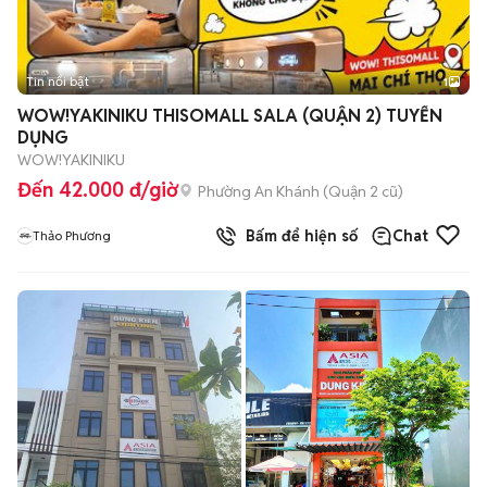
Tin nổi bật
1
WOW!YAKINIKU THISOMALL SALA (QUẬN 2) TUYỂN
DỤNG
WOW!YAKINIKU
Đến 42.000 đ/giờ
Phường An Khánh (Quận 2 cũ)
Bấm để hiện số
Chat
Thảo Phương