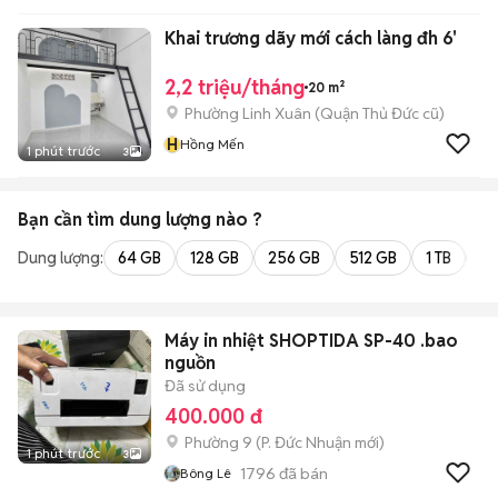
Khai trương dãy mới cách làng đh 6'
2,2 triệu/tháng
20 m²
Phường Linh Xuân (Quận Thủ Đức cũ)
H
Hồng Mến
1 phút trước
3
Bạn cần tìm
dung lượng
nào ?
Dung lượng:
64 GB
128 GB
256 GB
512 GB
1 TB
2 
Máy in nhiệt SHOPTIDA SP-40 .bao
nguồn
Đã sử dụng
400.000 đ
Phường 9
(
P. Đức Nhuận
mới)
1 phút trước
3
1796
đã bán
Bông Lê