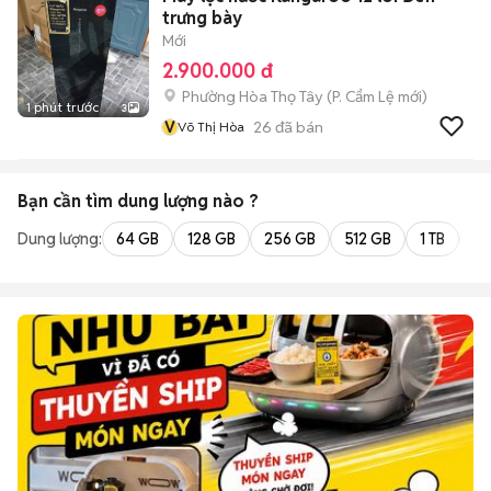
trưng bày
Mới
2.900.000 đ
Phường Hòa Thọ Tây
(
P. Cẩm Lệ
mới)
1 phút trước
3
V
26
đã bán
Võ Thị Hòa
Bạn cần tìm
dung lượng
nào ?
Dung lượng:
64 GB
128 GB
256 GB
512 GB
1 TB
2 