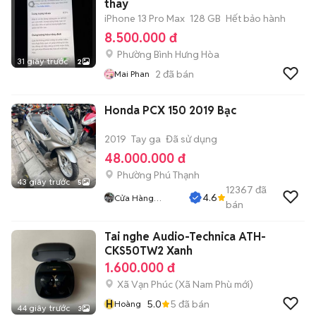
thay
iPhone 13 Pro Max
128 GB
Hết bảo hành
8.500.000 đ
Phường Bình Hưng Hòa
31 giây trước
2
2
đã bán
Mai Phan
Honda PCX 150 2019 Bạc
2019
Tay ga
Đã sử dụng
48.000.000 đ
Phường Phú Thạnh
43 giây trước
5
12367
đã
4.6
Cửa Hàng
bán
Tuanduy
Tai nghe Audio-Technica ATH-
CKS50TW2 Xanh
1.600.000 đ
Xã Vạn Phúc
(
Xã Nam Phù
mới)
H
5.0
5
đã bán
Hoàng
44 giây trước
3