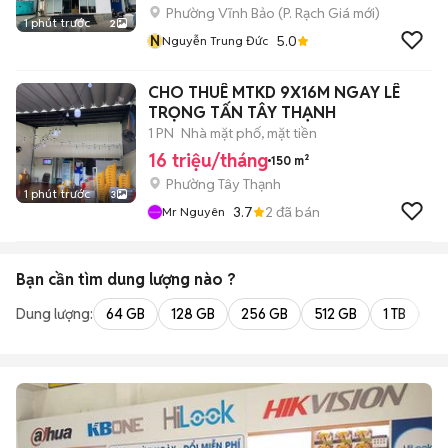
Phường Vĩnh Bảo
(
P. Rạch Giá
mới)
1 phút trước
2
N
5.0
Nguyễn Trung Đức
CHO THUÊ MTKD 9X16M NGAY LÊ
TRỌNG TẤN TÂY THẠNH
1 PN
Nhà mặt phố, mặt tiền
16 triệu/tháng
150 m²
Phường Tây Thạnh
1 phút trước
3
3.7
2
đã bán
Mr Nguyên
Bạn cần tìm
dung lượng
nào ?
Dung lượng:
64 GB
128 GB
256 GB
512 GB
1 TB
2 