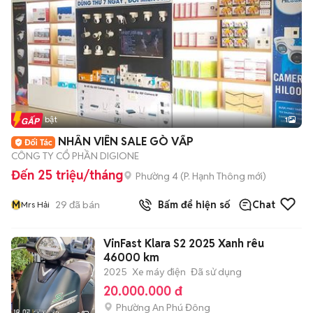
Tin nổi bật
1
NHÂN VIÊN SALE GÒ VẤP
CÔNG TY CỔ PHẦN DIGIONE
Đến 25 triệu/tháng
Phường 4
(
P. Hạnh Thông
mới)
M
29
đã bán
Bấm để hiện số
Chat
Mrs Hải
VinFast Klara S2 2025 Xanh rêu
46000 km
2025
Xe máy điện
Đã sử dụng
20.000.000 đ
Phường An Phú Đông