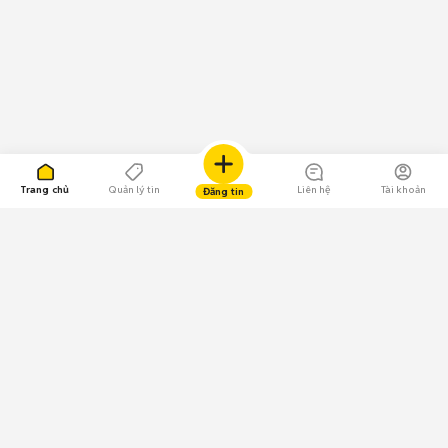
Trang chủ
Quản lý tin
Liên hệ
Tài khoản
Đăng tin
109.000 Bình chọn
Tải ứng dụng Chợ Tốt
Về Chợ Tốt
Quy chế sàn