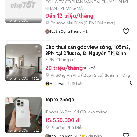
CÔNG TY CỔ PHẦN VẬN TẢI CHUYỂN PHÁT
NHANH PHONG MÃ
Đến 12 triệu/tháng
1 phút trước
Phường Mai Dịch
(
P. Phú Diễn
mới)
Tuyển Dụng Phong Mã
Cho thuê căn góc view sông, 105m2,
3PN tại D'lusso, Đ. Nguyễn Thị Định
3 PN
Chung cư
20 triệu/tháng
105 m²
Phường An Phú (Quận 2 cũ)
(
P. Bình Trưng
mới
1 phút trước
12
H
1
đã bán
Hoài Hân
16pro 256gb
iPhone 16 Pro
64 GB
4-6 tháng
15.550.000 đ
Phường Phú Diễn
1 phút trước
5
4.7
2
đã bán
Táo Sinh Viên