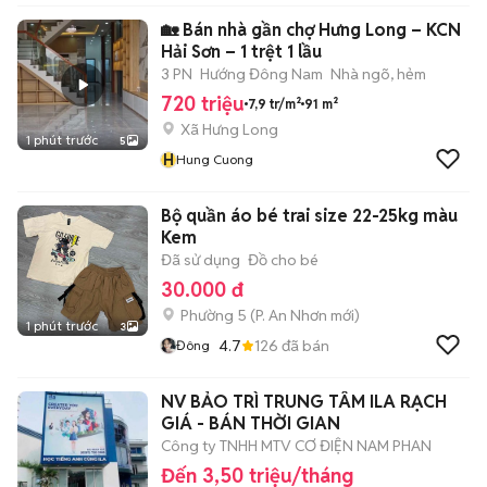
NAM
🏡 Bán nhà gần chợ Hưng Long – KCN
Hải Sơn – 1 trệt 1 lầu
3 PN
Hướng Đông Nam
Nhà ngõ, hẻm
720 triệu
7,9 tr/m²
91 m²
Xã Hưng Long
1 phút trước
5
H
Hung Cuong
Bộ quần áo bé trai size 22-25kg màu
Kem
Đã sử dụng
Đồ cho bé
30.000 đ
Phường 5
(
P. An Nhơn
mới)
1 phút trước
3
4.7
126
đã bán
Đông
NV BẢO TRÌ TRUNG TÂM ILA RẠCH
GIÁ - BÁN THỜI GIAN
Công ty TNHH MTV CƠ ĐIỆN NAM PHAN
Đến 3,50 triệu/tháng