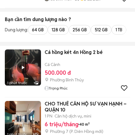
Bạn cần tìm
dung lượng
nào ?
Dung lượng:
64 GB
128 GB
256 GB
512 GB
1 TB
2 
Cá hồng két 4n Hồng 2 bé
Cá Cảnh
500.000 đ
Phường Bình Thủy
1 phút trước
1
Trọng Phúc
CHO THUÊ CĂN HỘ SƯ VẠN HẠNH –
QUẬN 10
1 PN
Căn hộ dịch vụ, mini
6 triệu/tháng
40 m²
Phường 7
(
P. Diên Hồng
mới)
1 phút trước
5