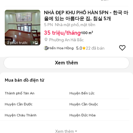
Điện 100v
NHÀ ĐẸP KHU PHỐ HÀN 5PN - 한국 마
을에 있는 아름다운 집, 침실 5개
5 PN
Nhà mặt phố, mặt tiền
35 triệu/tháng
100 m²
Phường An Hải Bắc
2 phút trước
7
5.0
22
đã bán
Hiển Hoa Hồng
Xem thêm
Mua bán đồ điện tử
Thành phố Tân An
Huyện Bến Lức
Huyện Cần Đước
Huyện Cần Giuộc
Huyện Châu Thành
Huyện Đức Hòa
Xem thêm