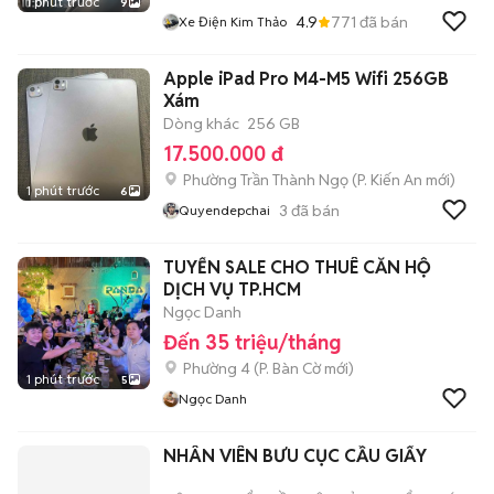
1 phút trước
9
4.9
771
đã bán
Xe Điện Kim Thảo
Apple iPad Pro M4-M5 Wifi 256GB
Xám
Dòng khác
256 GB
17.500.000 đ
Phường Trần Thành Ngọ
(
P. Kiến An
mới)
1 phút trước
6
3
đã bán
Quyendepchai
TUYỂN SALE CHO THUÊ CĂN HỘ
DỊCH VỤ TP.HCM
Ngọc Danh
Đến 35 triệu/tháng
Phường 4
(
P. Bàn Cờ
mới)
1 phút trước
5
Ngọc Danh
NHÂN VIÊN BƯU CỤC CẦU GIẤY