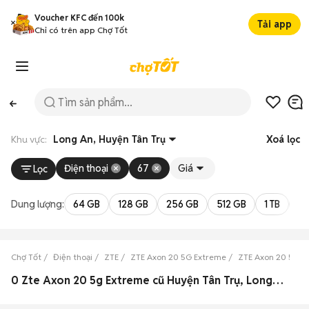
Voucher KFC đến 100k
Tải app
Chỉ có trên app Chợ Tốt
Khu vực:
Long An, Huyện Tân Trụ
Xoá lọc
Điện thoại
67
Giá
Lọc
Dung lượng:
64 GB
128 GB
256 GB
512 GB
1 TB
2 
Chợ Tốt
Điện thoại
ZTE
ZTE Axon 20 5G Extreme
ZTE Axon 20 5G E
0 Zte Axon 20 5g Extreme cũ Huyện Tân Trụ, Long An đẹp