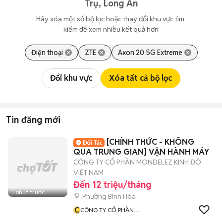
Trụ, Long An
Hãy xóa một số bộ lọc hoặc thay đổi khu vực tìm 
kiếm để xem nhiều kết quả hơn
Điện thoại
ZTE
Axon 20 5G Extreme
Đổi khu vực
Xóa tất cả bộ lọc
Tin đăng mới
[CHÍNH THỨC - KHÔNG
QUA TRUNG GIAN] VẬN HÀNH MÁY
CÔNG TY CỔ PHẦN MONDELEZ KINH ĐÔ
VIỆT NAM
Đến 12 triệu/tháng
1 phút trước
Phường Bình Hòa
C
CÔNG TY CỔ PHẦN
MONDELEZ KINH ĐÔ VIỆT