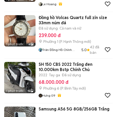
Le Hoang
Đồng hồ Volcas Quartz full zin size
33mm núm đá
Đã sử dụng
Cả nam và nữ
239.000 đ
Phường 1
(
P. Hạnh Thông
mới)
1 phút trước
6
42
đã
5.0
Trân Đồng Hồ Chính
bán
Hãng 2hand
SH 150 CBS 2022 Trắng đen
10.000km Bstp Chính Chủ
2022
Tay ga
Đã sử dụng
68.000.000 đ
Phường 6
(
P. Bình Tây
mới)
1 phút trước
15
Hưng 09
Samsung A56 5G 8GB/256GB Trắng