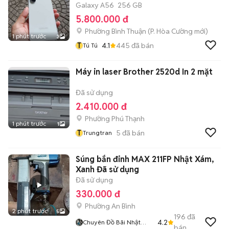
Galaxy A56
256 GB
5.800.000 đ
Phường Bình Thuận
(
P. Hòa Cường
mới)
1 phút trước
3
T
4.1
445
đã bán
Tú Tú
Máy in laser Brother 2520d In 2 mặt
Đã sử dụng
2.410.000 đ
Phường Phú Thạnh
1 phút trước
1
T
5
đã bán
Trungtran
Súng bắn đinh MAX 211FP Nhật Xám,
Xanh Đã sử dụng
Đã sử dụng
330.000 đ
Phường An Bình
2 phút trước
5
196
đã
4.2
Chuyên Đồ Bãi Nhật
bán