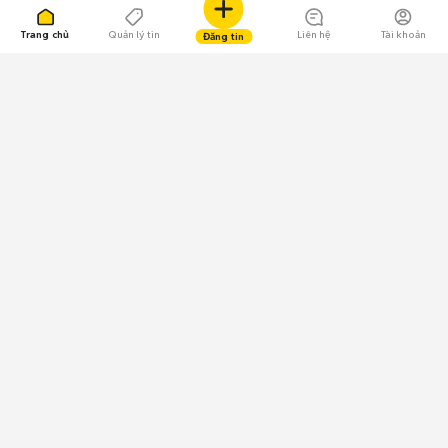
Trang chủ
Quản lý tin
Liên hệ
Tài khoản
Đăng tin
109.000 Bình chọn
Tải ứng dụng Chợ Tốt
Về Chợ Tốt
Quy chế sàn
Chính sách bảo mật
Giải quyết tranh chấp
CÔNG TY TNHH CHỢ TỐT - Người đại diện theo pháp luật:
Nguyễn Trọng Tấn; GPDKKD: 0312120782 do Sở KH & ĐT TP.HCM cấp ngày
11/01/2013;
GPMXH: 185/GP-BTTTT do Bộ Thông tin và Truyền thông
cấp ngày 09/07/2024 - Chịu trách nhiệm
nội dung: Trần Hoàng Ly.
Chính sách sử dụng
Địa chỉ: Tầng 18, Toà nhà UOA, Số 6 đường Tân Trào, Phường Tân Mỹ,