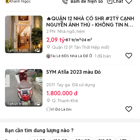
K
Bấm để hiện số
Chat
Khánh Ngọc
🔥QUẬN 12 NHÀ CÓ SHR #2TỶ CẠNH
NGUYỄN ẢNH THỦ - KHÔNG TIN NỔI
🔥
2 PN
Nhà ngõ, hẻm
2,09 tỷ
87 tr/m²
24 m²
Quận 12
(
P. Tân Thới Hiệp
mới)
1 phút trước
4
1
đã bán
Tài Lê BĐS Nhà Là Để Ở
SYM Atila 2023 màu Đỏ
2011
Tay ga
Đã sử dụng
1.800.000 đ
Q. Thanh Khê
1 phút trước
2
Vì Đó Là Em
Bạn cần tìm
dung lượng
nào ?