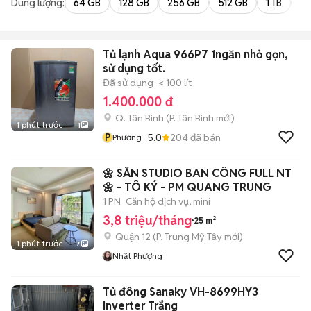
Dung lượng:
64 GB
128 GB
256 GB
512 GB
1 TB
2 
Tủ lạnh Aqua 966P7 1ngăn nhỏ gọn,
sử dụng tốt.
Đã sử dụng
< 100 lít
1.400.000 đ
Q. Tân Bình
(
P. Tân Bình
mới)
1 phút trước
1
P
5.0
204
đã bán
Phương
🌼 SẴN STUDIO BAN CÔNG FULL NT
🌼 - TÔ KÝ - PM QUANG TRUNG
1 PN
Căn hộ dịch vụ, mini
3,8 triệu/tháng
25 m²
Quận 12
(
P. Trung Mỹ Tây
mới)
1 phút trước
7
Nhật Phượng
Tủ đông Sanaky VH-8699HY3
Inverter Trắng