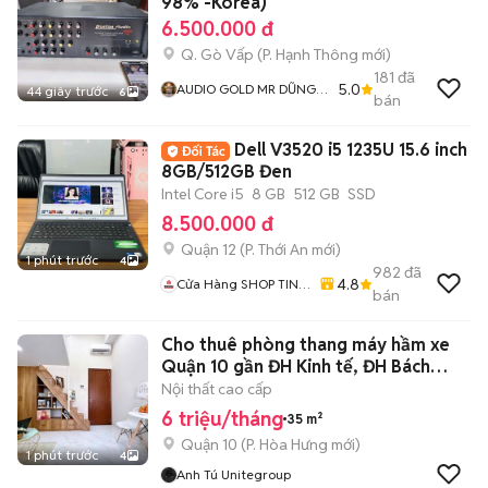
98% -Korea)
6.500.000 đ
Q. Gò Vấp
(
P. Hạnh Thông
mới)
181
đã
5.0
AUDIO GOLD MR DŨNG
44 giây trước
6
bán
GÒ VẤP
Dell V3520 i5 1235U 15.6 inch
8GB/512GB Đen
Intel Core i5
8 GB
512 GB
SSD
8.500.000 đ
Quận 12
(
P. Thới An
mới)
1 phút trước
4
982
đã
4.8
Cửa Hàng SHOP TIN
bán
HỌC CÔNG NGHỆ
MINH QUÂN
Cho thuê phòng thang máy hầm xe
Quận 10 gần ĐH Kinh tế, ĐH Bách
Khoa
Nội thất cao cấp
6 triệu/tháng
35 m²
Quận 10
(
P. Hòa Hưng
mới)
1 phút trước
4
Anh Tú Unitegroup