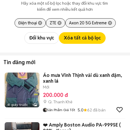
Hãy xóa một số bộ lọc hoặc thay đổi khu vực tìm 
kiếm để xem nhiều kết quả hơn
Điện thoại
ZTE
Axon 20 5G Extreme
Đổi khu vực
Xóa tất cả bộ lọc
Tin đăng mới
Áo mưa Vĩnh Thịnh vải dù xanh đậm,
xanh lá
Mới
200.000 đ
Q. Thanh Khê
41 giây trước
1
5.0
62
đã bán
Sản Phẩm Giá Tốt
❤️ Amply Boston Audio PA-999SE (