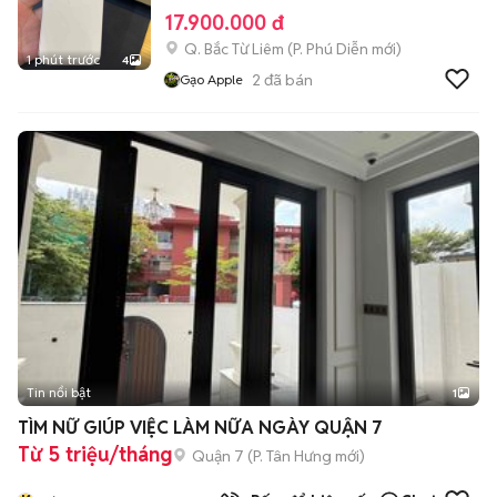
17.900.000 đ
Q. Bắc Từ Liêm
(
P. Phú Diễn
mới)
1 phút trước
4
2
đã bán
Gạo Apple
Tin nổi bật
1
TÌM NỮ GIÚP VIỆC LÀM NỮA NGÀY QUẬN 7
Từ 5 triệu/tháng
Quận 7
(
P. Tân Hưng
mới)