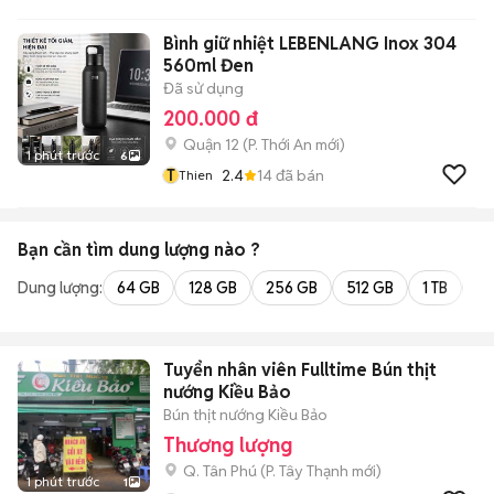
Bình giữ nhiệt LEBENLANG Inox 304
560ml Đen
Đã sử dụng
200.000 đ
Quận 12
(
P. Thới An
mới)
1 phút trước
6
T
2.4
14
đã bán
Thien
Bạn cần tìm
dung lượng
nào ?
Dung lượng:
64 GB
128 GB
256 GB
512 GB
1 TB
2 
Tuyển nhân viên Fulltime Bún thịt
nướng Kiều Bảo
Bún thịt nướng Kiều Bảo
Thương lượng
Q. Tân Phú
(
P. Tây Thạnh
mới)
1 phút trước
1