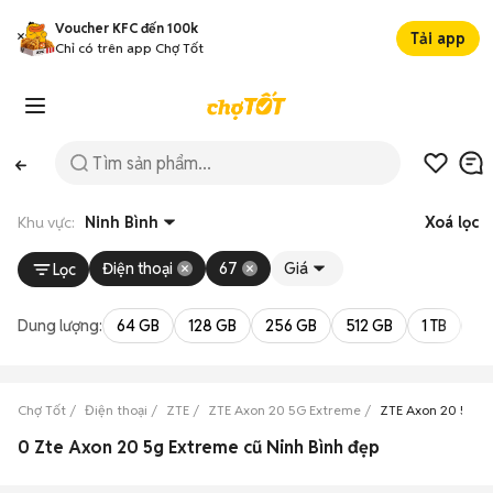
Voucher KFC đến 100k
Tải app
Chỉ có trên app Chợ Tốt
Khu vực:
Ninh Bình
Xoá lọc
Điện thoại
67
Giá
Lọc
Dung lượng:
64 GB
128 GB
256 GB
512 GB
1 TB
2 
Chợ Tốt
Điện thoại
ZTE
ZTE Axon 20 5G Extreme
ZTE Axon 20 5G E
0 Zte Axon 20 5g Extreme cũ Ninh Bình đẹp