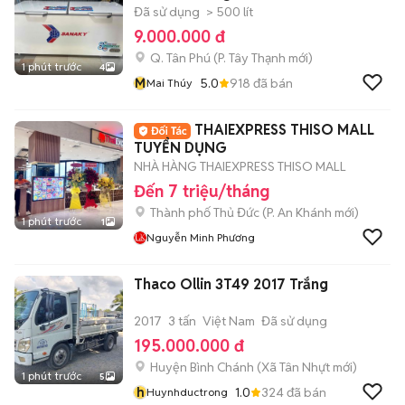
Đã sử dụng
> 500 lít
9.000.000 đ
Q. Tân Phú
(
P. Tây Thạnh
mới)
1 phút trước
4
M
5.0
918
đã bán
Mai Thúy
THAIEXPRESS THISO MALL
TUYỂN DỤNG
NHÀ HÀNG THAIEXPRESS THISO MALL
Đến 7 triệu/tháng
Thành phố Thủ Đức
(
P. An Khánh
mới)
1 phút trước
1
Nguyễn Minh Phương
Thaco Ollin 3T49 2017 Trắng
2017
3 tấn
Việt Nam
Đã sử dụng
195.000.000 đ
Huyện Bình Chánh
(
Xã Tân Nhựt
mới)
1 phút trước
5
h
1.0
324
đã bán
Huynhductrong