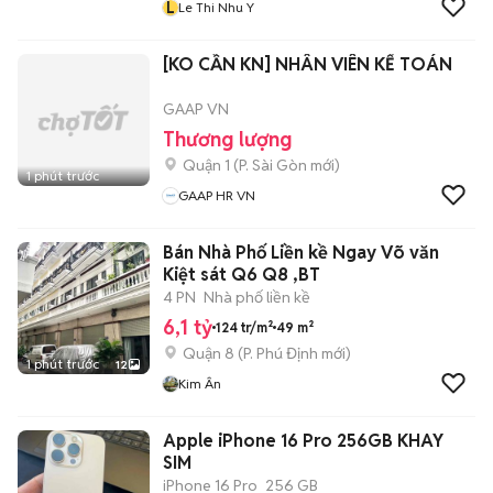
L
Le Thi Nhu Y
[KO CẦN KN] NHÂN VIÊN KẾ TOÁN
GAAP VN
Thương lượng
Quận 1
(
P. Sài Gòn
mới)
1 phút trước
GAAP HR VN
Bán Nhà Phố Liền kề Ngay Võ văn
Kiệt sát Q6 Q8 ,BT
4 PN
Nhà phố liền kề
6,1 tỷ
124 tr/m²
49 m²
Quận 8
(
P. Phú Định
mới)
1 phút trước
12
Kim Ân
Apple iPhone 16 Pro 256GB KHAY
SIM
iPhone 16 Pro
256 GB