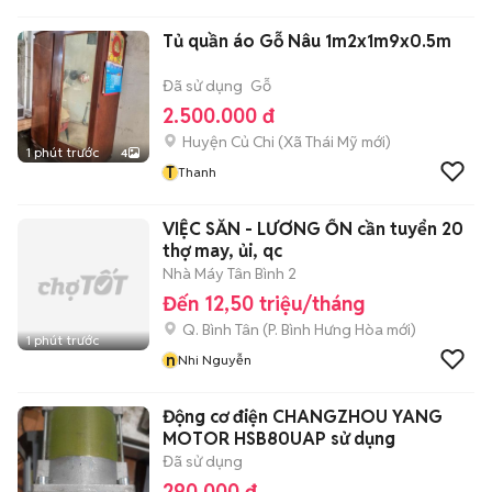
Tủ quần áo Gỗ Nâu 1m2x1m9x0.5m
Đã sử dụng
Gỗ
2.500.000 đ
Huyện Củ Chi
(
Xã Thái Mỹ
mới)
1 phút trước
4
T
Thanh
VIỆC SẴN - LƯƠNG ỔN cần tuyển 20
thợ may, ủi, qc
Nhà Máy Tân Bình 2
Đến 12,50 triệu/tháng
Q. Bình Tân
(
P. Bình Hưng Hòa
mới)
1 phút trước
n
Nhi Nguyễn
Động cơ điện CHANGZHOU YANG
MOTOR HSB80UAP sử dụng
Đã sử dụng
290.000 đ