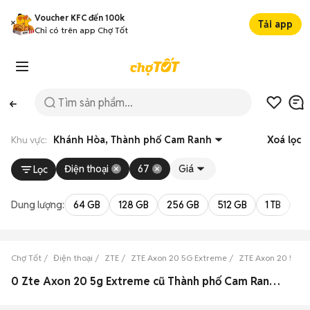
Voucher KFC đến 100k
Tải app
Chỉ có trên app Chợ Tốt
Khu vực:
Khánh Hòa, Thành phố Cam Ranh
Xoá lọc
Điện thoại
67
Giá
Lọc
Dung lượng:
64 GB
128 GB
256 GB
512 GB
1 TB
2 
Chợ Tốt
Điện thoại
ZTE
ZTE Axon 20 5G Extreme
ZTE Axon 20 5G E
0 Zte Axon 20 5g Extreme cũ Thành phố Cam Ranh, Khánh Hòa đẹp