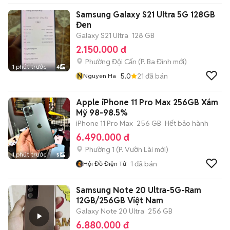
Samsung Galaxy S21 Ultra 5G 128GB
Đen
Galaxy S21 Ultra
128 GB
2.150.000 đ
Phường Đội Cấn
(
P. Ba Đình
mới)
1 phút trước
4
N
5.0
21
đã bán
Nguyen Ha
Apple iPhone 11 Pro Max 256GB Xám
Mỹ 98-98.5%
iPhone 11 Pro Max
256 GB
Hết bảo hành
6.490.000 đ
Phường 1
(
P. Vườn Lài
mới)
1 phút trước
5
1
đã bán
Hội Đồ Điện Tử
Samsung Note 20 Ultra-5G-Ram
12GB/256GB Việt Nam
Galaxy Note 20 Ultra
256 GB
6.880.000 đ