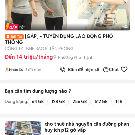
Tin nổi bật
2
[GẤP] - TUYỂN DỤNG LAO ĐỘNG PHỔ
THÔNG
CÔNG TY TNHH BAO BÌ TẤN PHONG
Đến 14 triệu/tháng
Phường Phú Thạnh
1
đã bán
Bấm để hiện số
Chat
Nhân Sự
Bạn cần tìm
dung lượng
nào ?
Dung lượng:
64 GB
128 GB
256 GB
512 GB
1 TB
2 
cho thuê nhà nguyên căn đường phan
huy ích p12 gò vấp