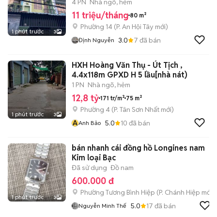
4 PN
Nhà ngõ, hẻm
11 triệu/tháng
80 m²
Phường 14
(
P. An Hội Tây
mới)
1 phút trước
3
3.0
7
đã bán
Định Nguyễn
HXH Hoàng Văn Thụ - Út Tịch ,
4.4x118m GPXD H 5 lầu[nhà nát)
1 PN
Nhà ngõ, hẻm
12,8 tỷ
171 tr/m²
75 m²
Phường 4
(
P. Tân Sơn Nhất
mới)
1 phút trước
3
A
5.0
10
đã bán
Anh Bảo
bán nhanh cái đồng hồ Longines nam
Kim loại Bạc
Đã sử dụng
Đồ nam
600.000 đ
Phường Tương Bình Hiệp
(
P. Chánh Hiệp
mới)
1 phút trước
3
5.0
17
đã bán
Nguyễn Minh Thế