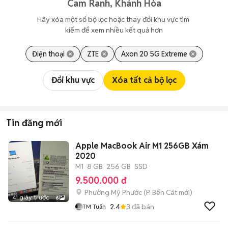
Cam Ranh, Khánh Hòa
Hãy xóa một số bộ lọc hoặc thay đổi khu vực tìm 
kiếm để xem nhiều kết quả hơn
Điện thoại
ZTE
Axon 20 5G Extreme
Đổi khu vực
Xóa tất cả bộ lọc
Tin đăng mới
Apple MacBook Air M1 256GB Xám
2020
M1
8 GB
256 GB
SSD
9.500.000 đ
Phường Mỹ Phước
(
P. Bến Cát
mới)
41 giây trước
6
2.4
3
đã bán
TM Tuấn