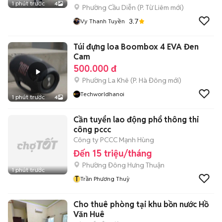
1 phút trước
4
Phường Cầu Diễn
(
P. Từ Liêm
mới)
3.7
Vy Thanh Tuyền
Túi đựng loa Boombox 4 EVA Đen
Cam
500.000 đ
Phường La Khê
(
P. Hà Đông
mới)
Techworldhanoi
1 phút trước
4
Cần tuyển lao động phổ thông thi
công pccc
Công ty PCCC Mạnh Hùng
Đến 15 triệu/tháng
Phường Đông Hưng Thuận
1 phút trước
T
Trần Phương Thuỳ
Cho thuê phòng tại khu bồn nước Hồ
Văn Huê