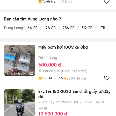
T
1
đã bán
Tuyết Mai
Bạn cần tìm
dung lượng
nào ?
Dung lượng:
64 GB
128 GB
256 GB
512 GB
1 TB
2 
Máy bơm hơi 100V cũ 8kg
Đã sử dụng
600.000 đ
Phường 15
(
P. Phú Định
mới)
43 giây trước
6
T
4.9
2283
đã bán
Tran Minh
Exciter 150-2020 Zin chất giấy tờ đầy
đủ
2020
Tay côn/Moto
100 - 175 cc
Đã sử
dụng
10.500.000 đ