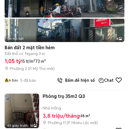
Tin nổi bật
6
+
2
Bán đất 2 mặt tiền hẻm
Đất thổ cư
Ngang 3 m
1,05 tỷ
15 tr/m²
72 m²
Phường 2
(
P. Mỹ Tho
mới)
A
5
đã bán
Bấm để hiện số
Chat
A Bảo
Phòng trọ 35m2 Q3
Nhà trống
3,8 triệu/tháng
35 m²
Phường 11
(
P. Nhiêu Lộc
mới)
43 giây trước
10