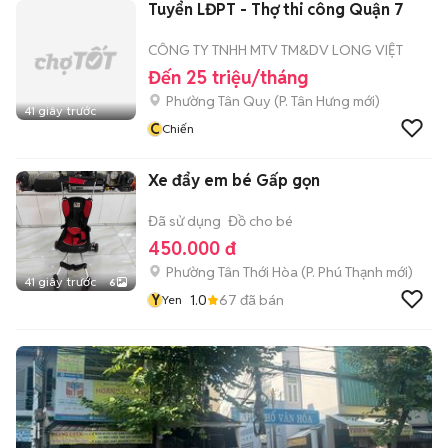
Tuyển LĐPT - Thợ thi công Quận 7
CÔNG TY TNHH MTV TM&DV LONG VIỆT
Đến 25 triệu/tháng
Phường Tân Quy
(
P. Tân Hưng
mới)
41 giây trước
C
Chiến
Xe đẩy em bé Gấp gọn
Đã sử dụng
Đồ cho bé
450.000 đ
Phường Tân Thới Hòa
(
P. Phú Thạnh
mới)
41 giây trước
6
Y
1.0
67
đã bán
Yen