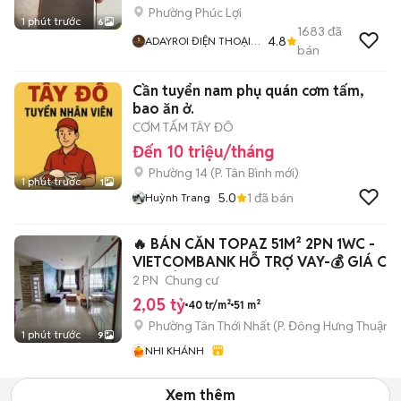
Phường Phúc Lợi
1 phút trước
6
1683
đã
4.8
ADAYROI ĐIỆN THOẠI
bán
RUBY
Cần tuyển nam phụ quán cơm tấm,
bao ăn ở.
CƠM TẤM TÂY ĐÔ
Đến 10 triệu/tháng
Phường 14
(
P. Tân Bình
mới)
1 phút trước
1
5.0
1
đã bán
Huỳnh Trang
🔥 BÁN CĂN TOPAZ 51M² 2PN 1WC -
VIETCOMBANK HỖ TRỢ VAY-💰 GIÁ CHỈ
2.05TỶ
2 PN
Chung cư
2,05 tỷ
40 tr/m²
51 m²
Phường Tân Thới Nhất
(
P. Đông Hưng Thuận
m
1 phút trước
9
NHI KHÁNH
Xem thêm