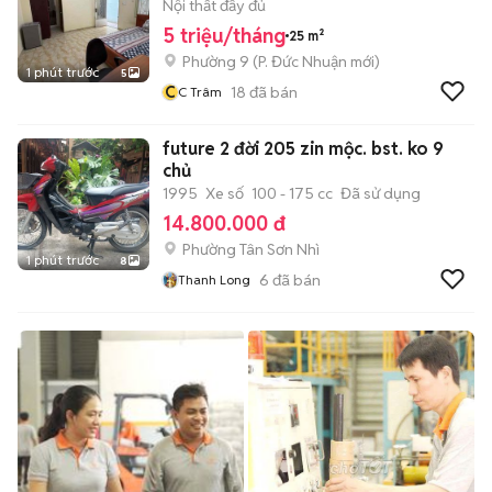
Nội thất đầy đủ
5 triệu/tháng
25 m²
Phường 9
(
P. Đức Nhuận
mới)
1 phút trước
5
C
18
đã bán
C Trâm
future 2 đời 205 zin mộc. bst. ko 9
chủ
1995
Xe số
100 - 175 cc
Đã sử dụng
14.800.000 đ
Phường Tân Sơn Nhì
1 phút trước
8
6
đã bán
Thanh Long