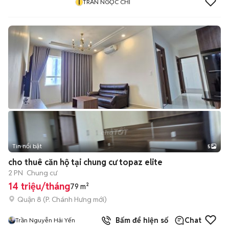
T
TRẦN NGỌC CHI
Tin nổi bật
5
cho thuê căn hộ tại chung cư topaz elite
2 PN
Chung cư
14 triệu/tháng
79 m²
Quận 8
(
P. Chánh Hưng
mới)
Bấm để hiện số
Chat
Trần Nguyễn Hải Yến