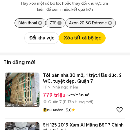
Hãy xóa một số bộ lọc hoặc thay đổi khu vực tìm 
kiếm để xem nhiều kết quả hơn
Điện thoại
ZTE
Axon 20 5G Extreme
Đổi khu vực
Xóa tất cả bộ lọc
Tin đăng mới
Tôi bán nhà 30 m2, 1 trệt.1 lầu đúc, 2
WC, tuyệt đẹp, Quận 7
1 PN
Nhà ngõ, hẻm
779 triệu
52 tr/m²
15 m²
Quận 7
(
P. Tân Hưng
mới)
36 giây trước
8
B
5.0
Bùi Khánh
SH 125 2019 Xám Xi Măng BSTP Chính