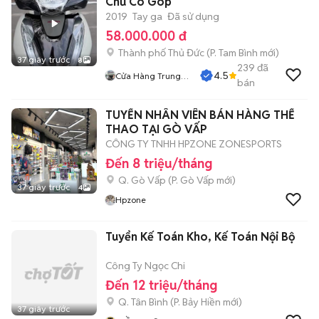
Chủ Có Góp
2019
Tay ga
Đã sử dụng
58.000.000 đ
Thành phố Thủ Đức
(
P. Tam Bình
mới)
37 giây trước
8
239
đã
4.5
Cửa Hàng Trung
bán
Hiếu
TUYỂN NHÂN VIÊN BÁN HÀNG THỂ
THAO TẠI GÒ VẤP
CÔNG TY TNHH HPZONE ZONESPORTS
Đến 8 triệu/tháng
Q. Gò Vấp
(
P. Gò Vấp
mới)
37 giây trước
4
Hpzone
Tuyển Kế Toán Kho, Kế Toán Nội Bộ
Công Ty Ngọc Chi
Đến 12 triệu/tháng
Q. Tân Bình
(
P. Bảy Hiền
mới)
37 giây trước