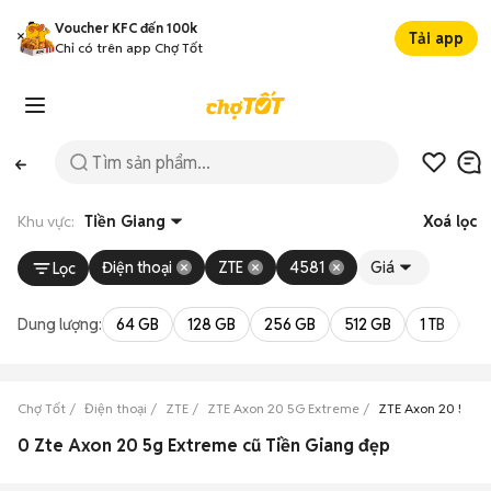
Voucher KFC đến 100k
Tải app
Chỉ có trên app Chợ Tốt
Khu vực:
Tiền Giang
Xoá lọc
Điện thoại
ZTE
4581
Giá
Lọc
Dung lượng:
64 GB
128 GB
256 GB
512 GB
1 TB
2 
Chợ Tốt
Điện thoại
ZTE
ZTE Axon 20 5G Extreme
ZTE Axon 20 5G E
0 Zte Axon 20 5g Extreme cũ Tiền Giang đẹp