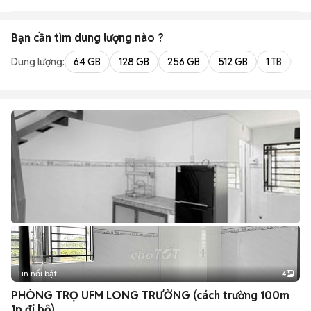
Bạn cần tìm
dung lượng
nào ?
Dung lượng:
64 GB
128 GB
256 GB
512 GB
1 TB
2 
Tin nổi bật
4
PHÒNG TRỌ UFM LONG TRƯỜNG (cách trường 100m
1p đi bộ)