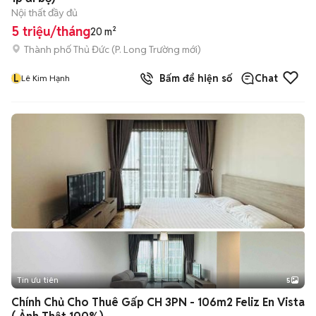
Nội thất đầy đủ
5 triệu/tháng
20 m²
Thành phố Thủ Đức
(
P. Long Trường
mới)
L
Bấm để hiện số
Chat
Lê Kim Hạnh
Tin ưu tiên
5
Chính Chủ Cho Thuê Gấp CH 3PN - 106m2 Feliz En Vista