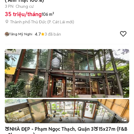
( Ảnh Thật 100%)
3 PN
Chung cư
35 triệu/tháng
106 m²
Thành phố Thủ Đức
(
P. Cát Lái
mới)
4.7
3
đã bán
Tăng Mỹ Nghi
Tin nổi bật
4
🍑NHÀ ĐẸP - Phạm Ngọc Thạch, Quận 3🍑15x27m (F&B