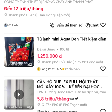
CÔNG TY TNHH THIẾT BỊ PHÒNG CHÁY ANH THÀNH PHÁT
Đến 12 triệu/tháng
Thành phố Dĩ An
(
P. Tân Đông Hiệp
mới)
Bấm để hiện số
Chat
Vũ Linh
Tủ lạnh mini Aqua Đen Tiết kiệm điện
Đã sử dụng
< 100 lít
1.250.000 đ
Thành phố Thủ Đức
(
P. Phước Long
mới)
1 phút trước
2
L
4.6
12
đã bán
Long Phat
CĂN HỘ DUPLEX FULL NỘI THẤT -
MỚI XÂY 100% - KẾ BÊN ĐẠI HỌC
VĂN HIẾN
1 PN
Hướng Đông Nam
Căn hộ dịch vụ, mini
5,8 triệu/tháng
40 m²
Q. Tân Phú
(
P. Phú Thạnh
mới)
1 phút trước
11
Nhật Quang Neway Home