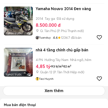
Yamaha Nouvo 2014 Đen vàng
2014
Tay ga
Đã sử dụng
8.500.000 đ
Q. Tân Phú
(
P. Phú Thạnh
mới)
1 phút trước
5
4.6
12367
đã bán
Tuanduy
nhà 4 tầng chính chủ gấp bán
4 PN
Hướng Tây Nam
Nhà ngõ, hẻm
4,85 tỷ
93 tr/m²
52 m²
Quận 12
(
P. Tân Thới Hiệp
mới)
1 phút trước
3
T
Tao Huynh
Xem thêm
Mua bán điện thoại