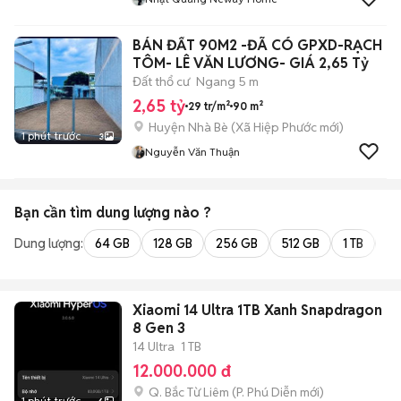
BÁN ĐẤT 90M2 -ĐÃ CÓ GPXD-RẠCH
TÔM- LÊ VĂN LƯƠNG- GIÁ 2,65 Tỷ
Đất thổ cư
Ngang 5 m
2,65 tỷ
29 tr/m²
90 m²
Huyện Nhà Bè
(
Xã Hiệp Phước
mới)
1 phút trước
3
Nguyễn Văn Thuận
Bạn cần tìm
dung lượng
nào ?
Dung lượng:
64 GB
128 GB
256 GB
512 GB
1 TB
2 
Xiaomi 14 Ultra 1TB Xanh Snapdragon
8 Gen 3
14 Ultra
1 TB
12.000.000 đ
Q. Bắc Từ Liêm
(
P. Phú Diễn
mới)
1 phút trước