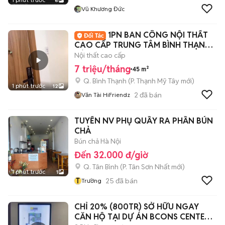
6
Vũ Khương Đức
1PN BAN CÔNG NỘI THẤT
CAO CẤP TRUNG TÂM BÌNH THẠNH
SÁT QUẬN 1
Nội thất cao cấp
7 triệu/tháng
45 m²
Q. Bình Thạnh
(
P. Thạnh Mỹ Tây
mới)
1 phút trước
12
2
đã bán
Văn Tài HiFriendz
TUYỂN NV PHỤ QUẦY RA PHẦN BÚN
CHẢ
Bún chả Hà Nội
Đến 32.000 đ/giờ
Q. Tân Bình
(
P. Tân Sơn Nhất
mới)
1 phút trước
1
T
25
đã bán
Trường
CHỈ 20% (800TR) SỞ HỮU NGAY
CĂN HỘ TẠI DỰ ÁN BCONS CENTER