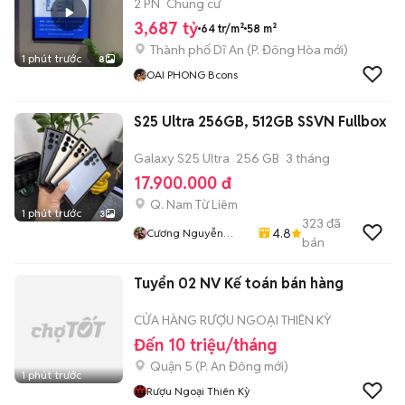
CITY
2 PN
Chung cư
3,687 tỷ
64 tr/m²
58 m²
Thành phố Dĩ An
(
P. Đông Hòa
mới)
1 phút trước
8
OAI PHONG Bcons
S25 Ultra 256GB, 512GB SSVN Fullbox
Galaxy S25 Ultra
256 GB
3 tháng
17.900.000 đ
Q. Nam Từ Liêm
1 phút trước
3
323
đã
4.8
Cương Nguyễn
bán
Mobile
Tuyển 02 NV Kế toán bán hàng
CỬA HÀNG RƯỢU NGOẠI THIÊN KỲ
Đến 10 triệu/tháng
Quận 5
(
P. An Đông
mới)
1 phút trước
Rượu Ngoại Thiên Kỳ