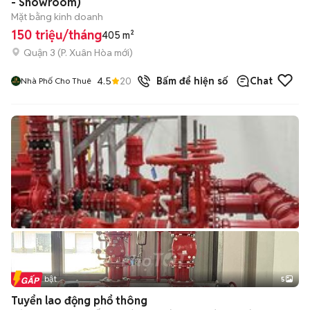
- Showroom)
Mặt bằng kinh doanh
150 triệu/tháng
405 m²
Quận 3
(
P. Xuân Hòa
mới)
4.5
20
đã bán
Bấm để hiện số
Chat
Nhà Phố Cho Thuê
Tin nổi bật
5
Tuyển lao động phổ thông