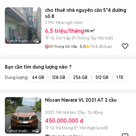
cho thuê nhà nguyên căn 5*4 đường
số 8
2 PN
Nhà ngõ, hẻm
6,5 triệu/tháng
20 m²
Q. Gò Vấp
(
P. Thông Tây Hội
mới)
1 phút trước
5
5.0
784
đã bán
Út Trung Gò Vấp
Bạn cần tìm
dung lượng
nào ?
Dung lượng:
64 GB
128 GB
256 GB
512 GB
1 TB
2 
Nissan Navara VL 2021 AT 2 cầu
2021
98.144 km
Dầu
Tự động
450.000.000 đ
Q. Hà Đông
(
P. Yên Nghĩa
mới)
1 phút trước
15