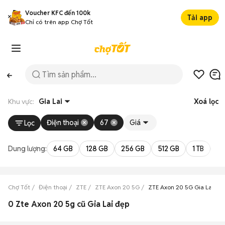
Voucher KFC đến 100k
Tải app
Chỉ có trên app Chợ Tốt
Khu vực:
Gia Lai
Xoá lọc
Điện thoại
67
Giá
Lọc
Dung lượng:
64 GB
128 GB
256 GB
512 GB
1 TB
2 
Chợ Tốt
Điện thoại
ZTE
ZTE Axon 20 5G
ZTE Axon 20 5G Gia Lai
0 Zte Axon 20 5g cũ Gia Lai đẹp