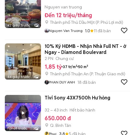
Nguyen van truong
Đến 12 triệu/tháng
Thành phố Thủ Dầu Một
(
P. Phú Lợi
mới)
42 giây trước
1
1.0
11
đã bán
Nguyen Van Truong
10% Ký HĐMB - Nhận Nhà Full NT - ở
Ngay - Diamond Boulevard
2 PN
Chung cư
1,85 tỷ
37 tr/m²
50 m²
Thành phố Thuận An
(
P. Thuận Giao
mới)
44 giây trước
3
18
đã bán
PHAN DUY ANH
Tivi Sony 43X7500h Hư hỏng
32 – 43 inch
Hết bảo hành
650.000 đ
Q. Bình Tân
1 phút trước
3
P
3.8
5
đã bán
Phuc