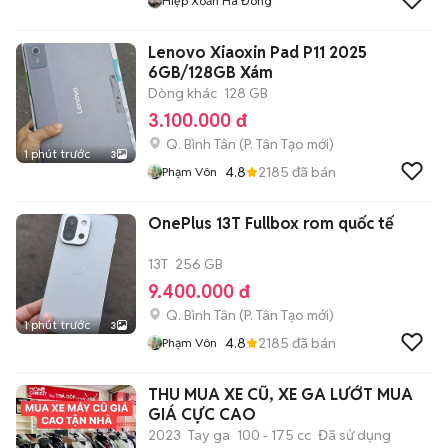
Hiệp Xoăn Hà Đông
Lenovo Xiaoxin Pad P11 2025
6GB/128GB Xám
Dòng khác
128 GB
3.100.000 đ
Q. Bình Tân
(
P. Tân Tạo
mới)
1 phút trước
3
4.8
2185
đã bán
Phạm Vôn
OnePlus 13T Fullbox rom quốc tế
13T
256 GB
9.400.000 đ
Q. Bình Tân
(
P. Tân Tạo
mới)
1 phút trước
3
4.8
2185
đã bán
Phạm Vôn
THU MUA XE CŨ, XE GA LƯỚT MUA
GIÁ CỰC CAO
2023
Tay ga
100 - 175 cc
Đã sử dụng