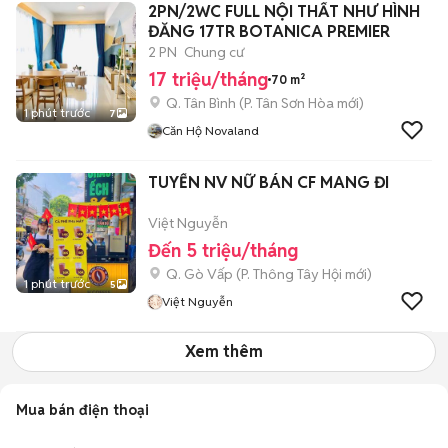
2PN/2WC FULL NỘI THẤT NHƯ HÌNH
ĐĂNG 17TR BOTANICA PREMIER
2 PN
Chung cư
17 triệu/tháng
70 m²
Q. Tân Bình
(
P. Tân Sơn Hòa
mới)
1 phút trước
7
Căn Hộ Novaland
TUYỂN NV NỮ BÁN CF MANG ĐI
Việt Nguyễn
Đến 5 triệu/tháng
Q. Gò Vấp
(
P. Thông Tây Hội
mới)
1 phút trước
5
Việt Nguyễn
Xem thêm
Mua bán điện thoại