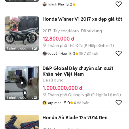
5.0
Huỳnh Phú
Honda Winner V1 2017 xe đẹp giá tốt
2017
Tay côn/Moto
Đã sử dụng
12.800.000 đ
Thành phố Thủ Đức
(
P. Hiệp Bình
mới)
1 phút trước
6
5.0
357
đã bán
Nguyễn Hảo
D&P Global Dây chuyền sản xuất
Khăn nén Việt Nam
Đã sử dụng
1.000.000.000 đ
Thành phố Quảng Ngãi
(
P. Nghĩa Lộ
mới)
1 phút trước
5
D
5.0
4
đã bán
Duy Phan
Honda Air Blade 125 2014 Đen