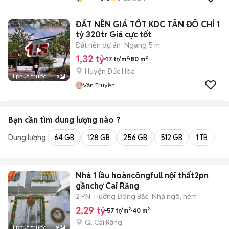
ĐẤT NỀN GIÁ TỐT KDC TÂN ĐÔ CHỈ 1
tỷ 320tr Giá cực tốt
Đất nền dự án
Ngang 5 m
1,32 tỷ
17 tr/m²
80 m²
Huyện Đức Hòa
1 phút trước
3
Văn Truyền
Bạn cần tìm
dung lượng
nào ?
Dung lượng:
64 GB
128 GB
256 GB
512 GB
1 TB
2 
Nhà 1 lầu hoàncôngfull nội thất2pn
gầnchợ Cai Răng
2 PN
Hướng Đông Bắc
Nhà ngõ, hẻm
2,29 tỷ
57 tr/m²
40 m²
Q. Cái Răng
1 phút trước
9