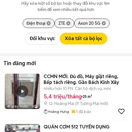
Hãy xóa một số bộ lọc hoặc thay đổi khu vực tìm 
kiếm để xem nhiều kết quả hơn
Điện thoại
ZTE
Axon 20 5G
Đổi khu vực
Xóa tất cả bộ lọc
Tin đăng mới
CCMN MỚI. Đủ đồ, Máy giặt riêng,
Bếp tách riêng. Gần Bách Kinh Xây
nhiều hơn 10 PN
Căn hộ dịch vụ, mini
5,4 triệu/tháng
25 m²
Q. Hoàng Mai
(
P. Tương Mai
mới)
41 giây trước
5
1
đã bán
Hoàng Hưng
QUÁN CƠM 512 TUYỂN DỤNG