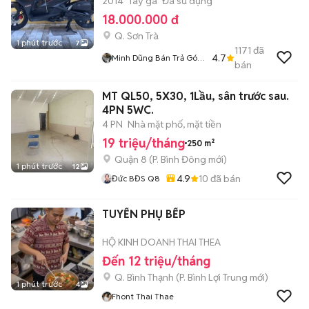
2014
Tay ga
Đã sử dụng
18.000.000 đ
Q. Sơn Trà
1 phút trước
7
1171
đã
4.7
Minh Dũng Bán Trả Góp
bán
136 Vân Đồn
MT QL50, 5X30, 1Lầu, sân trước sau.
4PN 5WC.
4 PN
Nhà mặt phố, mặt tiền
19 triệu/tháng
250 m²
Quận 8
(
P. Bình Đông
mới)
1 phút trước
12
4.9
10
đã bán
Đức BĐS Q8
TUYỂN PHỤ BẾP
HỘ KINH DOANH THAI THEA
Đến 12 triệu/tháng
Q. Bình Thạnh
(
P. Bình Lợi Trung
mới)
1 phút trước
4
Fhont Thai Thae