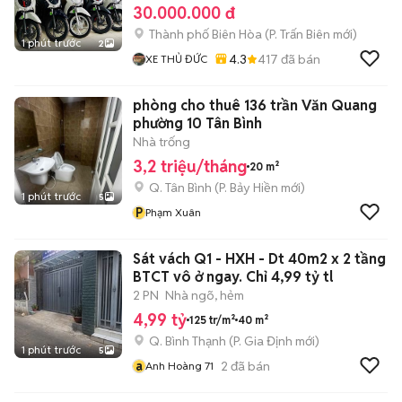
30.000.000 đ
Thành phố Biên Hòa
(
P. Trấn Biên
mới)
1 phút trước
2
4.3
417
đã bán
XE THỦ ĐỨC
phòng cho thuê 136 trần Văn Quang
phường 10 Tân Bình
Nhà trống
3,2 triệu/tháng
20 m²
Q. Tân Bình
(
P. Bảy Hiền
mới)
1 phút trước
5
P
Phạm Xuân
Sát vách Q1 - HXH - Dt 40m2 x 2 tầng
BTCT vô ở ngay. Chỉ 4,99 tỷ tl
2 PN
Nhà ngõ, hẻm
4,99 tỷ
125 tr/m²
40 m²
Q. Bình Thạnh
(
P. Gia Định
mới)
1 phút trước
5
a
2
đã bán
Anh Hoàng 71