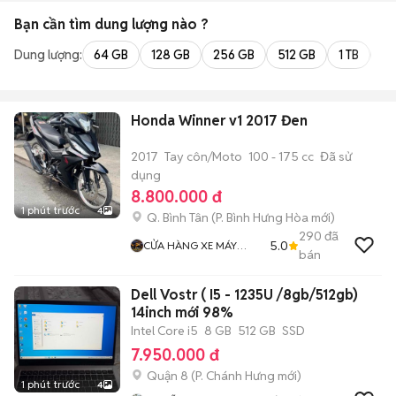
Bạn cần tìm
dung lượng
nào ?
Dung lượng:
64 GB
128 GB
256 GB
512 GB
1 TB
2 
Honda Winner v1 2017 Đen
2017
Tay côn/Moto
100 - 175 cc
Đã sử
dụng
8.800.000 đ
1 phút trước
4
Q. Bình Tân
(
P. Bình Hưng Hòa
mới)
290
đã
5.0
CỬA HÀNG XE MÁY
bán
TRẦN TIÊN
Dell Vostr ( I5 - 1235U /8gb/512gb)
14inch mới 98%
Intel Core i5
8 GB
512 GB
SSD
7.950.000 đ
Quận 8
(
P. Chánh Hưng
mới)
1 phút trước
4