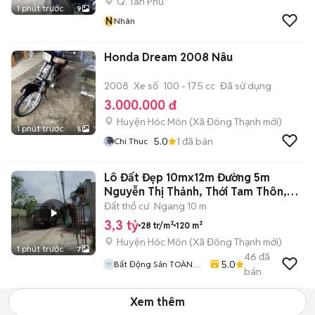
Q. Tân Phú
1 phút trước
9
N
Nhân
Honda Dream 2008 Nâu
2008
Xe số
100 - 175 cc
Đã sử dụng
3.000.000 đ
Huyện Hóc Môn
(
Xã Đông Thạnh
mới)
1 phút trước
5
5.0
1
đã bán
Chi Thuc
Lô Đất Đẹp 10mx12m Đường 5m
Nguyễn Thị Thảnh, Thới Tam Thôn,
3.3 Tỷ
Đất thổ cư
Ngang 10 m
3,3 tỷ
28 tr/m²
120 m²
Huyện Hóc Môn
(
Xã Đông Thạnh
mới)
1 phút trước
7
46
đã
5.0
Bất Động Sản TOÀN
bán
CẦU LAND
Xem thêm