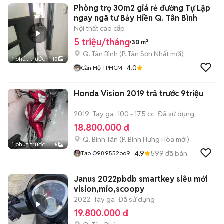
Phòng trọ 30m2 giá rẻ đường Tự Lập
ngay ngã tư Bảy Hiền Q. Tân Bình
Nội thất cao cấp
5 triệu/tháng
30 m²
Q. Tân Bình
(
P. Tân Sơn Nhất
mới)
1 phút trước
10
4.0
Căn Hộ TPHCM
Honda Vision 2019 trả trước 9triệu
2019
Tay ga
100 - 175 cc
Đã sử dụng
18.800.000 đ
Q. Bình Tân
(
P. Bình Hưng Hòa
mới)
1 phút trước
5
4.9
599
đã bán
Tạo O989552oo9
Janus 2022pbdb smartkey siêu mới
vision,mio,scoopy
2022
Tay ga
Đã sử dụng
19.800.000 đ