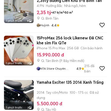
2,35tỷ đường Liên Khu 5-6 Bình Tân
4 PN
Hướng Bắc
Nhà ngõ, hẻm
2,35 tỷ
47 tr/m²
50 m²
Q. Bình Tân
1 phút trước
9
4.4
Huỳnh
15ProMax 256 lock Likenew Đã CNC
khe sim Fix QTe
iPhone 15 Pro Max
256 GB
Còn bảo hành
15.990.000 đ
Q. Tân Bình
(
P. Bảy Hiền
mới)
1 phút trước
3
215
đã
4.9
NTA Store Chuyên
bán
Iphone Chính Hãng Bao
Nợ Xấu
Yamaha Exciter 135 2014 Xanh Trắng
2014
Tay côn/Moto
100 - 175 cc
Đã sử
dụng
5.500.000 đ
1 phút trước
3
Q. Tây Hồ