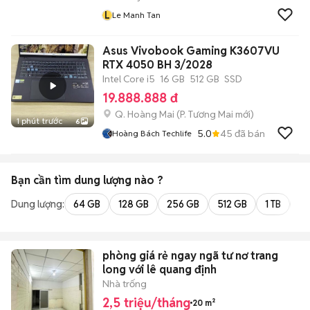
L
Le Manh Tan
Asus Vivobook Gaming K3607VU
RTX 4050 BH 3/2028
Intel Core i5
16 GB
512 GB
SSD
19.888.888 đ
Q. Hoàng Mai
(
P. Tương Mai
mới)
1 phút trước
6
5.0
45
đã bán
Hoàng Bách Techlife
Bạn cần tìm
dung lượng
nào ?
Dung lượng:
64 GB
128 GB
256 GB
512 GB
1 TB
2 
phòng giá rẻ ngay ngã tư nơ trang
long với lê quang định
Nhà trống
2,5 triệu/tháng
20 m²