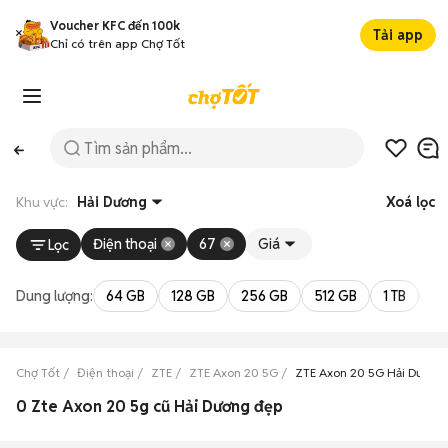
Voucher KFC đến 100k
Tải app
Chỉ có trên app Chợ Tốt
Khu vực:
Hải Dương
Xoá lọc
Điện thoại
67
Giá
Lọc
Dung lượng:
64 GB
128 GB
256 GB
512 GB
1 TB
2 
Chợ Tốt
Điện thoại
ZTE
ZTE Axon 20 5G
ZTE Axon 20 5G Hải Dương
0 Zte Axon 20 5g cũ Hải Dương đẹp