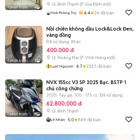
Q. Bình Thạnh
(
P. Gia Định
mới)
1 phút trước
4
4.4
26
đã bán
Hoà Phòng Trọ
Nồi chiên không dầu Lock&Lock Đen,
vàng đồng
Đã sử dụng
Khác
400.000 đ
Q. Hoàng Mai
(
P. Vĩnh Hưng
mới)
1 phút trước
3
l
4.7
2327
đã bán
Luat Nguyen
NVX 155cc V3 SP 2025 Bạc. BSTP 1
chủ công chứng
2025
Tay ga
100 - 175 cc
Đã sử dụng
62.800.000 đ
Q. Bình Thạnh
1 phút trước
9
5.0
869
đã bán
Lê Nhân