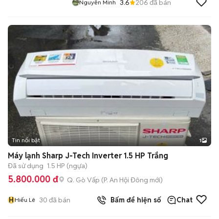
3.6
206
đã bán
Nguyễn Minh
Tin nổi bật
1
Máy lạnh Sharp J-Tech Inverter 1.5 HP Trắng
Đã sử dụng
1.5 HP (ngựa)
5.800.000 đ
Q. Gò Vấp
(
P. An Hội Đông
mới)
H
30
đã bán
Bấm để hiện số
Chat
Hiếu Lê