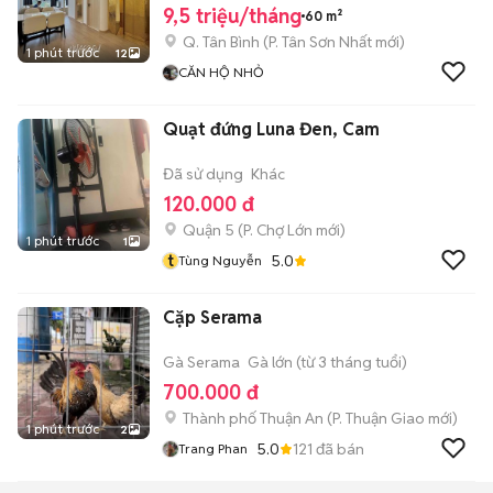
9,5 triệu/tháng
60 m²
Q. Tân Bình
(
P. Tân Sơn Nhất
mới)
1 phút trước
12
CĂN HỘ NHỎ
Quạt đứng Luna Đen, Cam
Đã sử dụng
Khác
120.000 đ
Quận 5
(
P. Chợ Lớn
mới)
1 phút trước
1
t
5.0
Tùng Nguyễn
Cặp Serama
Gà Serama
Gà lớn (từ 3 tháng tuổi)
700.000 đ
Thành phố Thuận An
(
P. Thuận Giao
mới)
1 phút trước
2
5.0
121
đã bán
Trang Phan