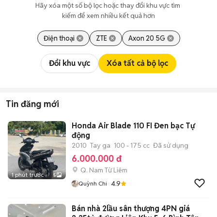
Hãy xóa một số bộ lọc hoặc thay đổi khu vực tìm 
kiếm để xem nhiều kết quả hơn
Điện thoại
ZTE
Axon 20 5G
Đổi khu vực
Xóa tất cả bộ lọc
Tin đăng mới
Honda Air Blade 110 FI Đen bạc Tự
động
2010
Tay ga
100 - 175 cc
Đã sử dụng
6.000.000 đ
Q. Nam Từ Liêm
1 phút trước
5
4.9
Quỳnh Chi
Bán nhà 2lầu sân thượng 4PN giá