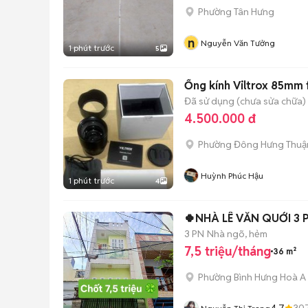
Phường Tân Hưng
n
Nguyễn Văn Tưởng
1 phút trước
5
Ống kính Viltrox 85mm f
Đã sử dụng (chưa sửa chữa)
4.500.000 đ
Phường Đông Hưng Thuậ
Huỳnh Phúc Hậu
1 phút trước
4
🍀NHÀ LÊ VĂN QUỚI 3 
3 PN
Nhà ngõ, hẻm
7,5 triệu/tháng
36 m²
Phường Bình Hưng Hoà A
4.7
30