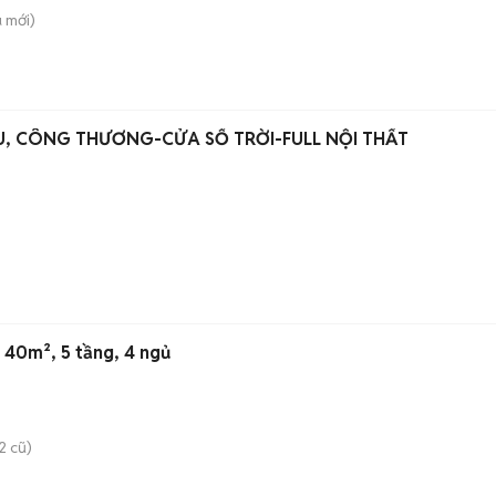
ù
mới)
U, CÔNG THƯƠNG-CỬA SỔ TRỜI-FULL NỘI THẤT
 40m², 5 tầng, 4 ngủ
2 cũ)