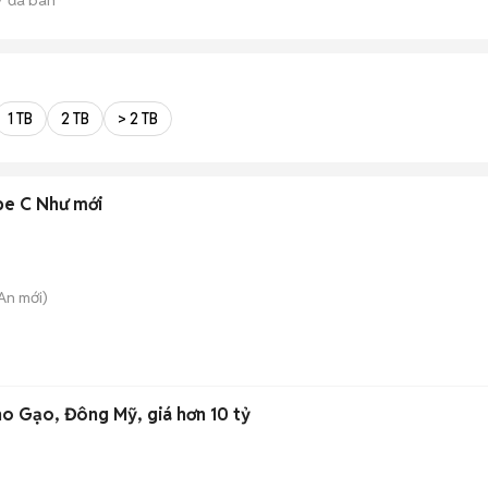
1 TB
2 TB
> 2 TB
pe C Như mới
 An
mới)
o Gạo, Đông Mỹ, giá hơn 10 tỷ