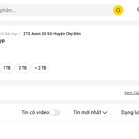
5G Bắc Kạn
ZTE Axon 20 5G Huyện Chợ Đồn
ẹp
1 TB
2 TB
> 2 TB
Xem Cử
Tin có video
Tin mới nhất
Dạng lư