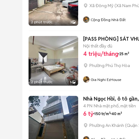
Xã Đông Mỹ
(
Xã Nam Ph
Cộng Đồng Nhà Đất
2 phút trước
3
[PASS PHÒNG] SÁT VH
Nội thất đầy đủ
4 triệu/tháng
25 m²
Phường Phú Thọ Hòa
Gia Nghi EzHouse
2 phút trước
5
Nhà Ngọc Hồi, ô tô gần,
4 PN
Nhà mặt phố, mặt tiền
6 tỷ
150 tr/m²
40 m²
Phường An Khánh (Quận 