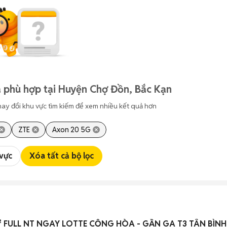
 phù hợp tại Huyện Chợ Đồn, Bắc Kạn
hay đổi khu vực tìm kiếm để xem nhiều kết quả hơn
ZTE
Axon 20 5G
 vực
Xóa tất cả bộ lọc
² FULL NT NGAY LOTTE CỘNG HÒA - GẦN GA T3 TÂN BÌNH