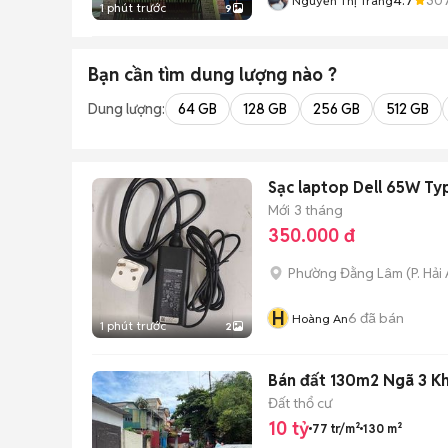
Nguyễn Thị Trang
1 phút trước
9
Bạn cần tìm
dung lượng
nào ?
Dung lượng:
64 GB
128 GB
256 GB
512 GB
Sạc laptop Dell 65W Ty
Mới
3 tháng
350.000 đ
Phường Đằng Lâm
(
P. Hải
H
6
đã bán
Hoàng An
1 phút trước
2
Bán đất 130m2 Ngã 3 Kh
Đất thổ cư
10 tỷ
77 tr/m²
130 m²