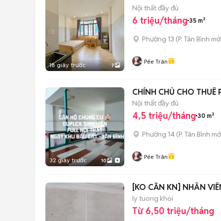
Nội thất đầy đủ
6 triệu/tháng
35 m²
Phường 13
(
P. Tân Bình
mới
Pée Trân
18 giây trước
7
CHÍNH CHỦ CHO THUÊ 
Nội thất đầy đủ
4,5 triệu/tháng
30 m²
Phường 14
(
P. Tân Bình
mớ
Pée Trân
32 giây trước
10
[KO CẦN KN] NHÂN VIÊ
ly tuong khoi
Từ 6,50 triệu/tháng