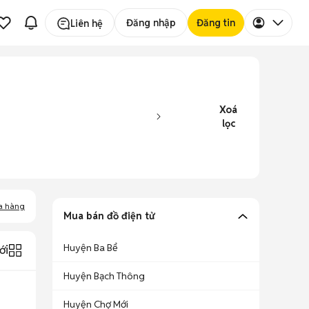
Đăng nhập
Đăng tin
Liên hệ
Xoá
lọc
a hàng
Mua bán đồ điện tử
Huyện Ba Bể
ới
Huyện Bạch Thông
Huyện Chợ Mới