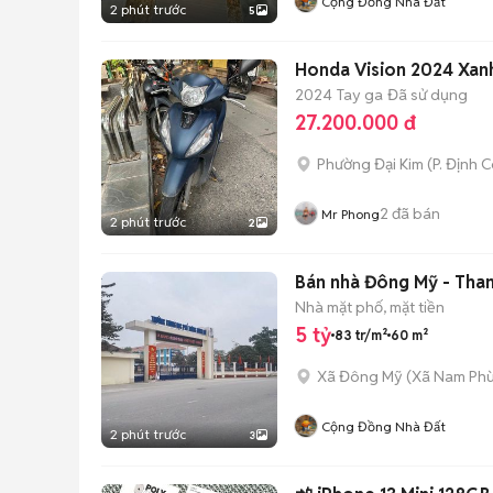
Cộng Đồng Nhà Đất
2 phút trước
5
Honda Vision 2024 Xan
2024
Tay ga
Đã sử dụng
27.200.000 đ
Phường Đại Kim
(
P. Định 
2
đã bán
Mr Phong
2 phút trước
2
Bán nhà Đông Mỹ - Thanh
Nhà mặt phố, mặt tiền
5 tỷ
83 tr/m²
60 m²
Xã Đông Mỹ
(
Xã Nam Ph
Cộng Đồng Nhà Đất
2 phút trước
3