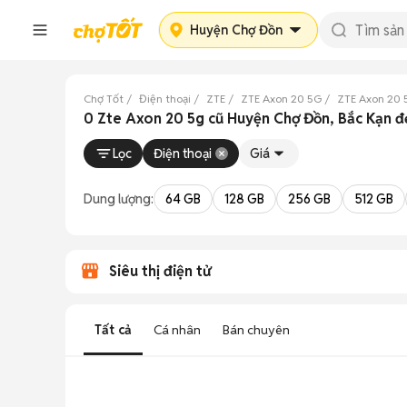
Huyện Chợ Đồn
Chợ Tốt
Điện thoại
ZTE
ZTE Axon 20 5G
ZTE Axon 20 
0 Zte Axon 20 5g cũ Huyện Chợ Đồn, Bắc Kạn đ
Lọc
Điện thoại
Giá
Dung lượng:
64 GB
128 GB
256 GB
512 GB
Siêu thị điện tử
Tất cả
Cá nhân
Bán chuyên