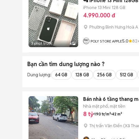
📲 iPhone 13 Mini 128G
iPhone 13 Mini
128 GB
4.990.000 đ
Phường Bình Hưng Hoà A
5.0
82
POLY STORE APPLE
3 phút trước
6
Bạn cần tìm
dung lượng
nào ?
Dung lượng:
64 GB
128 GB
256 GB
512 GB
Bán nhà 6 tầng thang m
Nhà mặt phố, mặt tiền
8 tỷ
190 tr/m²
42 m²
Thị trấn Văn Điển
(
Xã Than