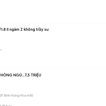
1.8 II ngàm Z không trầy xư
n
PHÒNG NGỦ...7,5 TRIỆU
(
P. Bình Hưng Hòa
mới)
7
đã bán