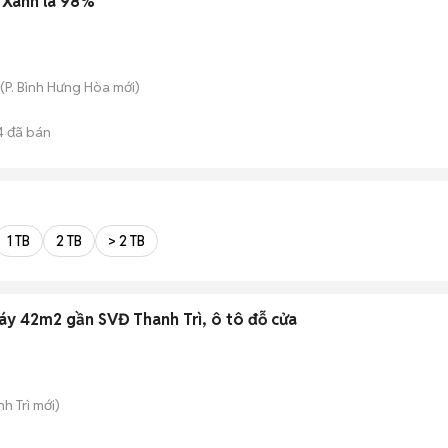
B Xanh lá 98%
(
P. Bình Hưng Hòa
mới)
4
đã bán
1 TB
2 TB
> 2 TB
áy 42m2 gần SVĐ Thanh Trì, ô tô đỗ cửa
h Trì
mới)