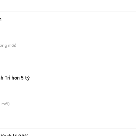
h
Công
mới)
 Trì hơn 5 tỷ
ù
mới)