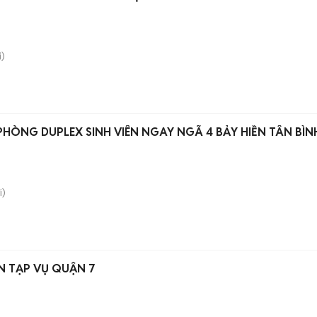
)
PHÒNG DUPLEX SINH VIÊN NGAY NGÃ 4 BẢY HIỀN TÂN BÌN
i)
N TẠP VỤ QUẬN 7