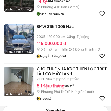
14 tỷ
184 tr/m²
76 m²
Phường 4
(
P. Bàn Cờ
mới)
4 phút trước
4
Vinh Tan Nguyen
BMW 318i 2005 Nâu
2005
120.000 km
Xăng
Tự động
115.000.000 đ
Xã Thới Tam Thôn
(
Xã Đông Thạnh
mới)
4 phút trước
5
N
Nguyễn Hồng Việt
CHO THUÊ NHÀ KDC THIÊN LỘC TRỆT
LẦU CÓ MÁY LẠNH
2 PN
Nhà mặt phố, mặt tiền
5 triệu/tháng
80 m²
Phường Phú Thứ
(
P. Hưng Phú
mới)
4 phút trước
3
N
Ngọc Lý
Xem thêm