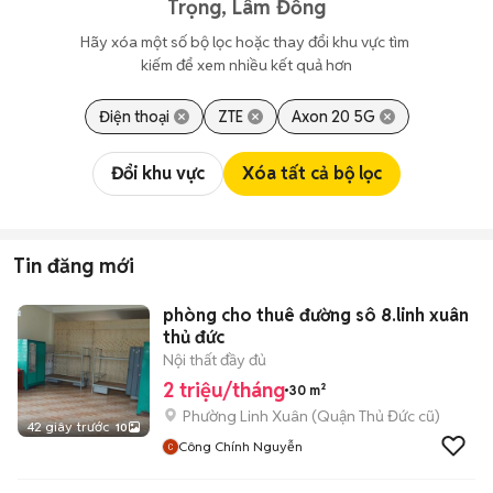
Trọng, Lâm Đồng
Hãy xóa một số bộ lọc hoặc thay đổi khu vực tìm 
kiếm để xem nhiều kết quả hơn
Điện thoại
ZTE
Axon 20 5G
Đổi khu vực
Xóa tất cả bộ lọc
Tin đăng mới
phòng cho thuê đường sô 8.linh xuân
thủ đức
Nội thất đầy đủ
2 triệu/tháng
30 m²
Phường Linh Xuân (Quận Thủ Đức cũ)
42 giây trước
10
Công Chính Nguyễn