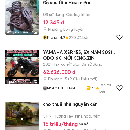
Đồ sưu tầm Hoài niệm
Đã sử dụng
Các loại khác
12.345 đ
Phường Long Tuyền
42 giây trước
6
P
4.2
220
đã bán
Phong
YAMAHA XSR 155, SX NĂM 2021 ,
ODO 6K. MỚI KENG.ZIN
2021
Tay côn/Moto
Đã sử dụng
62.626.000 đ
Phường 15
(
P. Cầu Kiệu
mới)
1 phút trước
20
184
đã
4.1
MOTO LUU THANH
bán
HAI-Cua Hang MOTO
LUU THANH HAI 77A
cho thuê nhà nguyên căn
Hoang Van Thu , PN ,
TPHCM
5 PN
Hướng Tây
Nhà ngõ, hẻm
15 triệu/tháng
53 m²