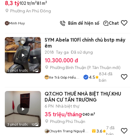
8,3 tỷ
102 tr/m²
81 m²
Phường An Phú Đông
Bấm để hiện số
Chat
Minh Huy
SYM Abela 110Fi chính chủ bstp máy
êm
2018
Tay ga
Đã sử dụng
10.300.000 đ
Phường Bình Thuận
(
P. Tân Thuận
mới)
3 phút trước
11
834
đã
4.5
Xe Trả Góp Hiếu
bán
CT
Q7.CHO THUÊ NHÀ BIỆT THỰ.KHU
DÂN CƯ TẤN TRƯỜNG
6 PN
Nhà biệt thự
35 triệu/tháng
240 m²
Phường Phú Thuận
3 phút trước
12
7
đã
3.6
Chuyên Trang Nguyễn
bán