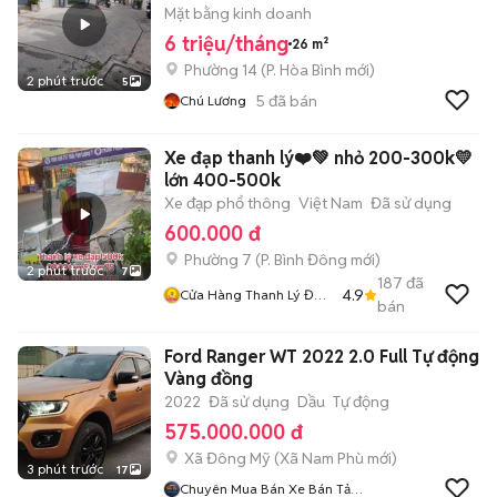
Mặt bằng kinh doanh
6 triệu/tháng
26 m²
Phường 14
(
P. Hòa Bình
mới)
2 phút trước
5
5
đã bán
Chú Lương
Xe đạp thanh lý❤️💚 nhỏ 200-300k💛
lớn 400-500k
Xe đạp phổ thông
Việt Nam
Đã sử dụng
600.000 đ
Phường 7
(
P. Bình Đông
mới)
2 phút trước
7
187
đã
4.9
Cửa Hàng Thanh Lý Đồ
bán
Cũ Mới
Ford Ranger WT 2022 2.0 Full Tự động
Vàng đồng
2022
Đã sử dụng
Dầu
Tự động
575.000.000 đ
Xã Đông Mỹ
(
Xã Nam Phù
mới)
3 phút trước
17
Chuyên Mua Bán Xe Bán Tải