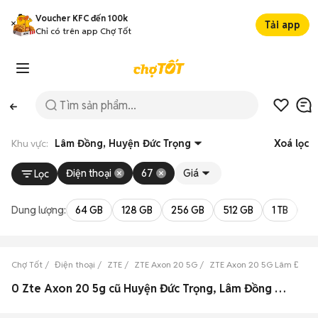
Voucher KFC đến 100k
Tải app
Chỉ có trên app Chợ Tốt
Khu vực:
Lâm Đồng, Huyện Đức Trọng
Xoá lọc
Điện thoại
67
Giá
Lọc
Dung lượng:
64 GB
128 GB
256 GB
512 GB
1 TB
2 
Chợ Tốt
Điện thoại
ZTE
ZTE Axon 20 5G
ZTE Axon 20 5G Lâm Đồng
0 Zte Axon 20 5g cũ Huyện Đức Trọng, Lâm Đồng đẹp