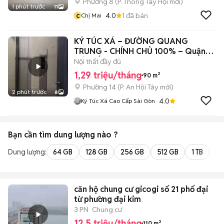
Phường 8
(
P. Thông Tây Hội
mới)
1 phút trước
11
c
4.0
1
đã bán
Chị Mai
KÝ TÚC XÁ – ĐƯỜNG QUANG
TRUNG - CHÍNH CHỦ 100% – Quận
GÒ VẤP
Nội thất đầy đủ
1,29 triệu/tháng
90 m²
Phường 14
(
P. An Hội Tây
mới)
2 phút trước
8
4.0
Ký Túc Xá Cao Cấp Sài Gòn
Bạn cần tìm
dung lượng
nào ?
Dung lượng:
64 GB
128 GB
256 GB
512 GB
1 TB
2 
căn hộ chung cư gicogi số 21 phố đại
từ phường đại kim
3 PN
Chung cư
12,5 triệu/tháng
110 m²