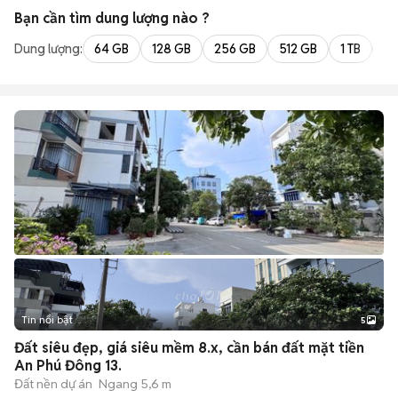
Bạn cần tìm
dung lượng
nào ?
Dung lượng:
64 GB
128 GB
256 GB
512 GB
1 TB
2 
Tin nổi bật
5
Đất siêu đẹp, giá siêu mềm 8.x, cần bán đất mặt tiền
An Phú Đông 13.
Đất nền dự án
Ngang 5,6 m