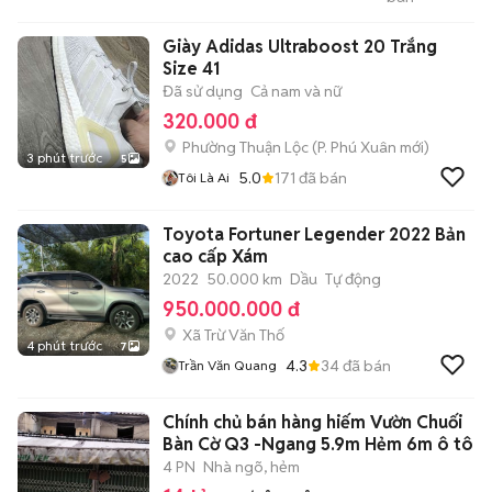
Văn Quyết
Giày Adidas Ultraboost 20 Trắng
Size 41
Đã sử dụng
Cả nam và nữ
320.000 đ
Phường Thuận Lộc
(
P. Phú Xuân
mới)
3 phút trước
5
5.0
171
đã bán
Tôi Là Ai
Toyota Fortuner Legender 2022 Bản
cao cấp Xám
2022
50.000 km
Dầu
Tự động
950.000.000 đ
Xã Trừ Văn Thố
4 phút trước
7
4.3
34
đã bán
Trần Văn Quang
Chính chủ bán hàng hiếm Vườn Chuối
Bàn Cờ Q3 -Ngang 5.9m Hẻm 6m ô tô
4 PN
Nhà ngõ, hẻm