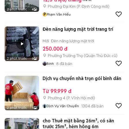
Phường Đại Kim
(
P. Định Công
mới)
2 phút trước
4
P
Phạm Văn Hiếu
Đèn năng lượng mặt trời trang trí
Mới
Đèn năng lượng mặt trời
250.000 đ
Phường Trường Thọ (Quận Thủ Đức cũ)
2 phút trước
3
8
đã bán
Binh
Dịch vụ chuyển nhà trọn gói bình dân
Từ 99.999 đ
Phường 4
(
P. Vĩnh Hội
mới)
1304
đã bán
Dịch Vụ Vận Chuyển
2 phút trước
1
cho Thuê mặt bằng 26m², có sân
trước 25m², hẻm hông 6m