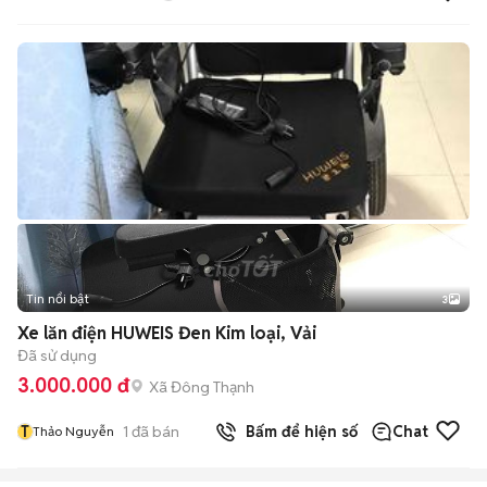
Lướt
Tin nổi bật
3
Xe lăn điện HUWEIS Đen Kim loại, Vải
Đã sử dụng
3.000.000 đ
Xã Đông Thạnh
T
1
đã bán
Bấm để hiện số
Chat
Thảo Nguyễn