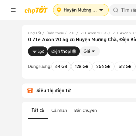
Huyện Mường Chà
Chợ Tốt
Điện thoại
ZTE
ZTE Axon 20 5G
ZTE Axon 20 
0 Zte Axon 20 5g cũ Huyện Mường Chà, Điện Bi
Lọc
Điện thoại
Giá
Dung lượng:
64 GB
128 GB
256 GB
512 GB
Siêu thị điện tử
Tất cả
Cá nhân
Bán chuyên