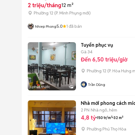
2 triệu/tháng
12 m²
Phường 12
(
P. Minh Phụng
mới)
5.0
1
đã bán
Nhiep Phong
Tuyển phục vụ
Gà 34
Đến 6,50 triệu/giờ
Phường 12
(
P. Hòa Hưng
m
Trần Dũng
1 phút trước
1
Nhà mới phong cách mid
2 PN
Nhà ngõ, hẻm
4,8 tỷ
150 tr/m²
32 m²
Phường Phú Thọ Hòa