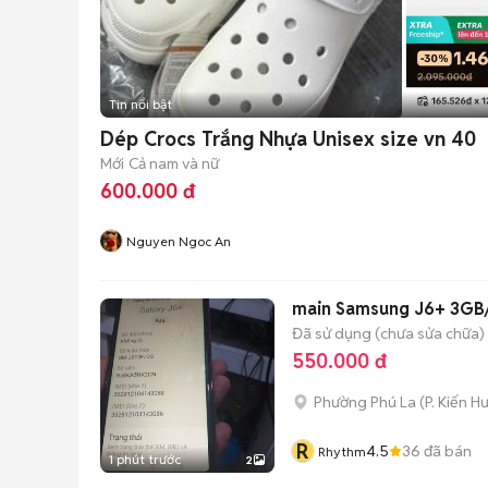
Tin nổi bật
Dép Crocs Trắng Nhựa Unisex size vn 40
Mới
Cả nam và nữ
600.000 đ
Nguyen Ngoc An
main Samsung J6+ 3GB/
Đã sử dụng (chưa sửa chữa)
550.000 đ
Phường Phú La
(
P. Kiến H
R
4.5
36
đã bán
Rhythm
1 phút trước
2