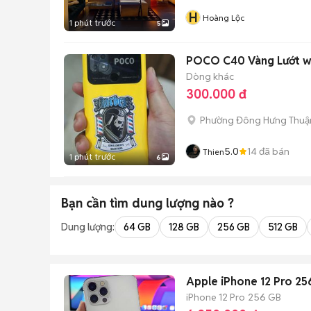
H
Hoàng Lộc
1 phút trước
5
POCO C40 Vàng Lướt w
Dòng khác
300.000 đ
Phường Đông Hưng Thuậ
5.0
14
đã bán
Thien
1 phút trước
6
Bạn cần tìm
dung lượng
nào ?
Dung lượng:
64 GB
128 GB
256 GB
512 GB
Apple iPhone 12 Pro 25
iPhone 12 Pro
256 GB