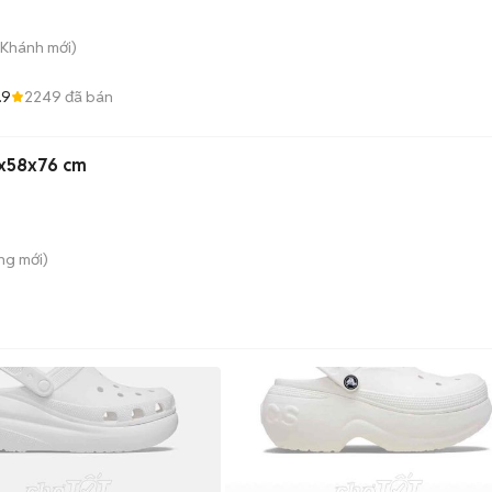
 Khánh
mới)
.9
2249
đã bán
1x58x76 cm
ông
mới)