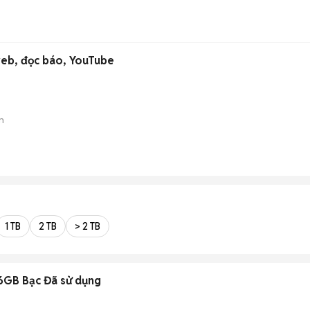
eb, đọc báo, YouTube
n
1 TB
2 TB
> 2 TB
6GB Bạc Đã sử dụng