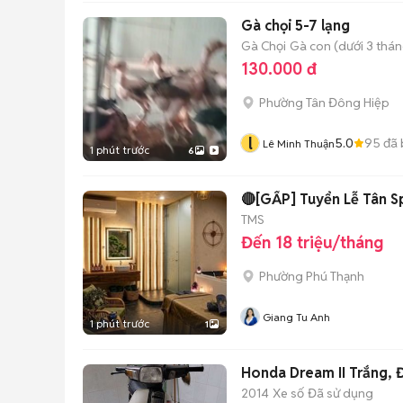
Gà chọi 5-7 lạng
Gà Chọi
Gà con (dưới 3 thán
130.000 đ
Phường Tân Đông Hiệp
l
5.0
95
đã 
Lê Minh Thuận
1 phút trước
6
🔴[GẤP] Tuyển Lễ Tân Sp
TMS
Đến 18 triệu/tháng
Phường Phú Thạnh
Giang Tu Anh
1 phút trước
1
Honda Dream II Trắng, 
2014
Xe số
Đã sử dụng