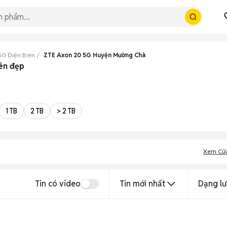
5G Điện Biên
ZTE Axon 20 5G Huyện Mường Chà
ên đẹp
1 TB
2 TB
> 2 TB
Xem Cử
Tin có video
Tin mới nhất
Dạng lư