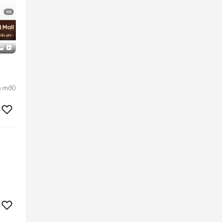
h
mới)