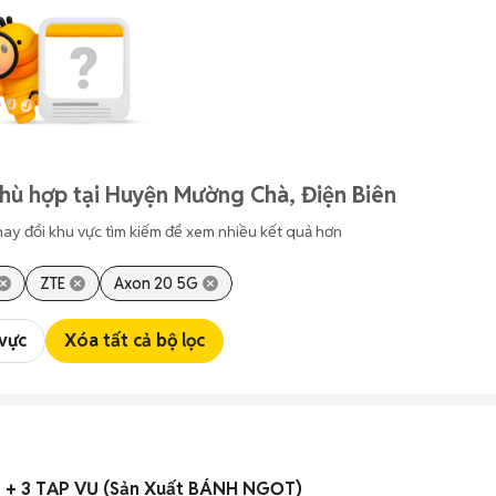
hù hợp tại Huyện Mường Chà, Điện Biên
hay đổi khu vực tìm kiếm để xem nhiều kết quả hơn
ZTE
Axon 20 5G
 vực
Xóa tất cả bộ lọc
+ 3 TẠP VỤ (Sản Xuất BÁNH NGỌT)