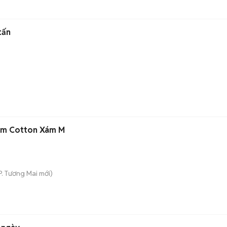
tấn
am Cotton Xám M
P. Tương Mai
mới)