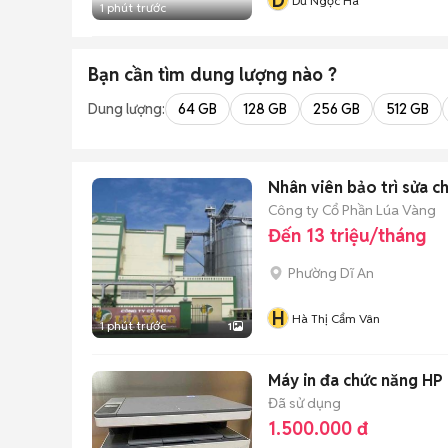
D
Dư Ngọc Hà
1 phút trước
Bạn cần tìm
dung lượng
nào ?
Dung lượng:
64 GB
128 GB
256 GB
512 GB
Nhân viên bảo trì sửa c
Công ty Cổ Phần Lúa Vàng
Đến 13 triệu/tháng
Phường Dĩ An
H
Hà Thị Cẩm Vân
1 phút trước
1
Máy in đa chức năng H
Đã sử dụng
1.500.000 đ