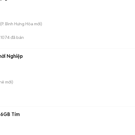
(
P. Bình Hưng Hòa
mới)
1074
đã bán
hởi Nghiệp
Khê
mới)
56GB Tím