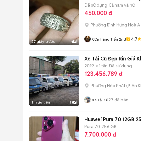
Đã sử dụng
Cả nam và nữ
450.000 đ
Phường Bình Hưng Hoà A
4.7
Cửa Hàng Tiến 2nd
27 giây trước
4
Xe Tải Cũ Đẹp Rin Giá K
2019
< 1 tấn
Đã sử dụng
123.456.789 đ
Phường Hòa Phát
(
P. An 
27
đã bán
Xe Tải Cũ
Tin ưu tiên
13
Huawei Pura 70 12GB 2
Pura 70
256 GB
7.700.000 đ