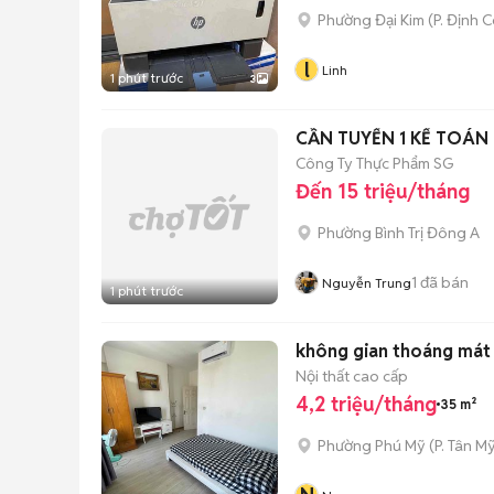
Phường Đại Kim
(
P. Định 
l
Linh
1 phút trước
3
CẦN TUYỂN 1 KẾ TOÁN 
Công Ty Thực Phẩm SG
Đến 15 triệu/tháng
Phường Bình Trị Đông A
1
đã bán
Nguyễn Trung
1 phút trước
không gian thoáng mát v
Nội thất cao cấp
4,2 triệu/tháng
35 m²
Phường Phú Mỹ
(
P. Tân My