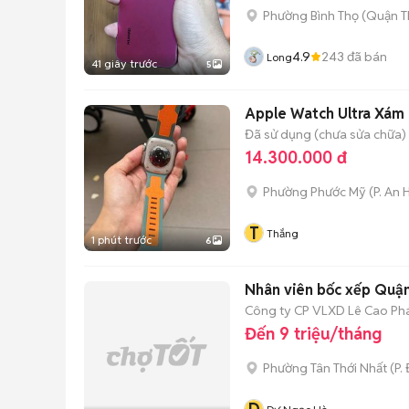
Phường Bình Thọ (Quận T
4.9
243
đã bán
Long
41 giây trước
5
Apple Watch Ultra Xá
Đã sử dụng (chưa sửa chữa)
14.300.000 đ
Phường Phước Mỹ
(
P. An 
T
Thắng
1 phút trước
6
Nhân viên bốc xếp Quận
Công ty CP VLXD Lê Cao Ph
Đến 9 triệu/tháng
Phường Tân Thới Nhất
(
P.