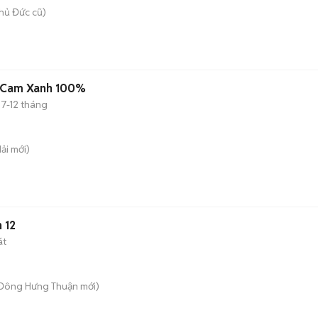
hủ Đức cũ)
m Cam Xanh 100%
7-12 tháng
Hải
mới)
 12
át
 Đông Hưng Thuận
mới)