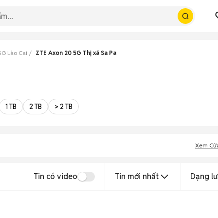
5G Lào Cai
ZTE Axon 20 5G Thị xã Sa Pa
1 TB
2 TB
> 2 TB
Xem Cử
Tin có video
Tin mới nhất
Dạng lư