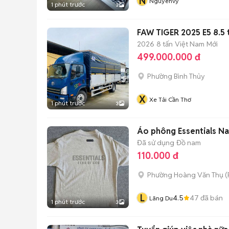
N
Nguyenvy
1 phút trước
3
FAW TIGER 2025 E5 8.5 
2026
8 tấn
Việt Nam
Mới
499.000.000 đ
Phường Bình Thủy
X
Xe Tải Cần Thơ
1 phút trước
3
Áo phông Essentials N
Đã sử dụng
Đồ nam
110.000 đ
Phường Hoàng Văn Thụ
(
L
4.5
47
đã bán
Lãng Du
1 phút trước
3