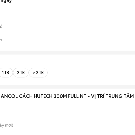
 ngày
i)
n
1 TB
2 TB
> 2 TB
BANCOL CÁCH HUTECH 300M FULL NT - VỊ TRÍ TRUNG TÂM
Tây
mới)