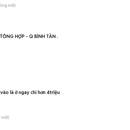
Công
mới)
TỔNG HỢP - Q BÌNH TÂN .
ào là ở ngay chỉ hơn 4triệu
̃
mới)