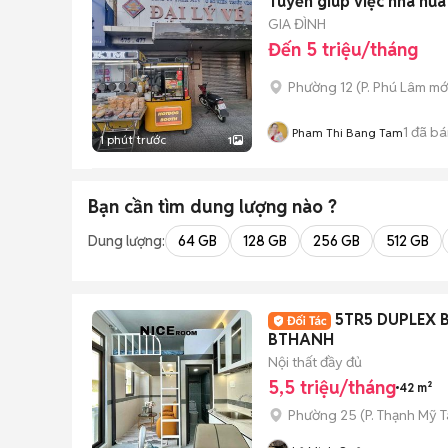
Tuyển giúp việc nhà nữa
GIA ĐÌNH
Đến 5 triệu/tháng
Phường 12
(
P. Phú Lâm
mớ
1
đã bá
Pham Thi Bang Tam
1 phút trước
1
Bạn cần tìm
dung lượng
nào ?
Dung lượng:
64 GB
128 GB
256 GB
512 GB
5TR5 DUPLEX 
BTHANH
Nội thất đầy đủ
5,5 triệu/tháng
42 m²
Phường 25
(
P. Thạnh Mỹ 