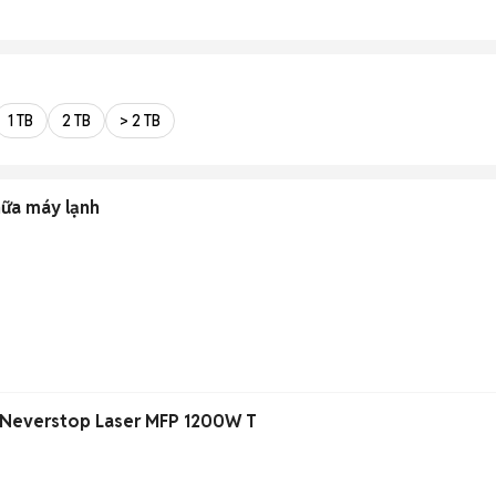
1 TB
2 TB
> 2 TB
hữa máy lạnh
P Neverstop Laser MFP 1200W T