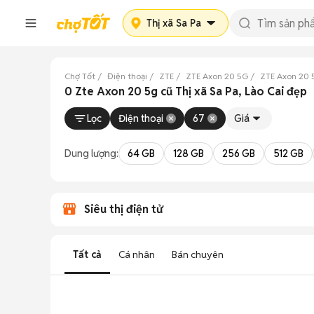
Thị xã Sa Pa
Chợ Tốt
Điện thoại
ZTE
ZTE Axon 20 5G
ZTE Axon 20 
0 Zte Axon 20 5g cũ Thị xã Sa Pa, Lào Cai đẹp
Lọc
Điện thoại
67
Giá
Dung lượng:
64 GB
128 GB
256 GB
512 GB
Siêu thị điện tử
Tất cả
Cá nhân
Bán chuyên