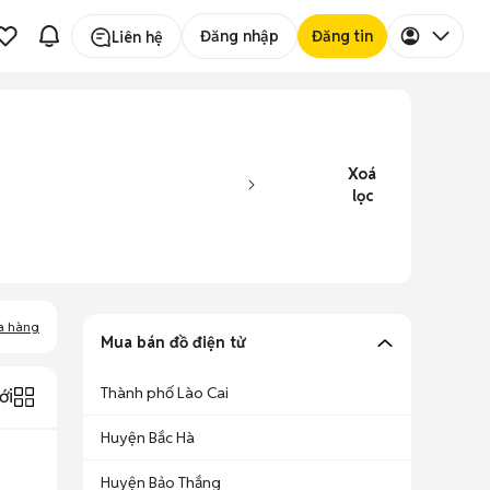
Đăng nhập
Đăng tin
Liên hệ
Xoá
lọc
a hàng
Mua bán đồ điện tử
Thành phố Lào Cai
ới
Huyện Bắc Hà
Huyện Bảo Thắng