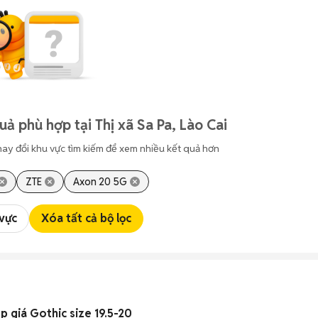
ả phù hợp tại Thị xã Sa Pa, Lào Cai
hay đổi khu vực tìm kiếm để xem nhiều kết quả hơn
ZTE
Axon 20 5G
 vực
Xóa tất cả bộ lọc
 giá Gothic size 19.5-20