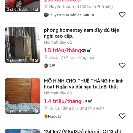
Huyện Thanh Trì
(
Xã Nam Phù
mới)
2 phút trước
17
Chuyên Mua Bán Xe Bán Tải
Lướt
phòng homestay nam đầy đủ tiện
nghi cao cấp.
Nội thất đầy đủ
1,5 triệu/tháng
25 m²
Quận 7
(
P. Tân Hưng
mới)
2 phút trước
5
福光
MÔ HÌNH CHO THUÊ THÁNG hd linh
hoạt Ngắn và dài hạn full nội thất
Nội thất đầy đủ
1,4 triệu/tháng
30 m²
Q. Cái Răng
(
P. Hưng Phú
mới)
2 phút trước
7
N
Ngọc Lý
124.1m2 (9,8x13,5) nhà sát QL13 chỉ