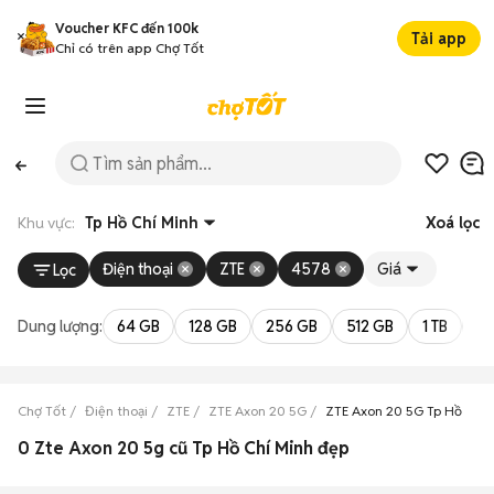
Voucher KFC đến 100k
Tải app
Chỉ có trên app Chợ Tốt
Khu vực:
Tp Hồ Chí Minh
Xoá lọc
Điện thoại
ZTE
4578
Giá
Lọc
Dung lượng:
64 GB
128 GB
256 GB
512 GB
1 TB
2 
Chợ Tốt
Điện thoại
ZTE
ZTE Axon 20 5G
ZTE Axon 20 5G Tp Hồ Chí 
0 Zte Axon 20 5g cũ Tp Hồ Chí Minh đẹp