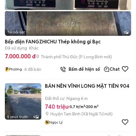
Tin nổi bật
3
Bếp điện FANGZHICHU Thép không gỉ Bạc
Đã sử dụng
Khác
7.000.000 đ
Thành phố Thủ Đức
(
P. Long Bình
mới)
P
6
đã bán
Bấm để hiện số
Chat
Phương
BÁN NỀN VĨNH LONG MẶT TIỀN 904
Đất thổ cư
Ngang 6 m
740 triệu
3,7 tr/m²
200 m²
Huyện Tam Bình
(
Xã Ngãi Tứ
mới)
5 phút trước
5
N
Ngọc Lý