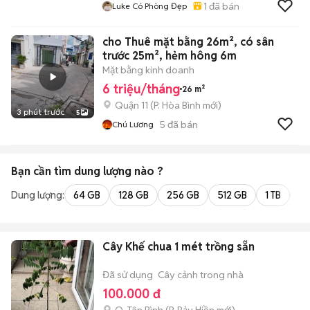
1
đã bán
Luke Có Phòng Đẹp
cho Thuê mặt bằng 26m², có sân
trước 25m², hẻm hông 6m
Mặt bằng kinh doanh
6 triệu/tháng
26 m²
Quận 11
(
P. Hòa Bình
mới)
3 phút trước
5
5
đã bán
Chú Lương
Bạn cần tìm
dung lượng
nào ?
Dung lượng:
64 GB
128 GB
256 GB
512 GB
1 TB
2 
Cây Khế chua 1 mét trồng sẵn
Đã sử dụng
Cây cảnh trong nhà
100.000 đ