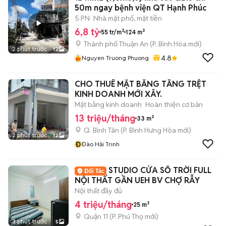
50m ngay bệnh viện QT Hạnh Phúc
5 PN
Nhà mặt phố, mặt tiền
6,8 tỷ
55 tr/m²
124 m²
Thành phố Thuận An
(
P. Bình Hòa
mới)
2 phút trước
12
4.8
Nguyen Truong Phuong
CHO THUÊ MẶT BẰNG TẦNG TRỆT
KINH DOANH MỚI XÂY.
Mặt bằng kinh doanh
Hoàn thiện cơ bản
13 triệu/tháng
33 m²
Q. Bình Tân
(
P. Bình Hưng Hòa
mới)
2 phút trước
12
Đ
Đào Hải Trinh
STUDIO CỬA SỔ TRỜI FULL
NỘI THẤT GẦN UEH BV CHỢ RẪY
Nội thất đầy đủ
4 triệu/tháng
25 m²
Quận 11
(
P. Phú Thọ
mới)
3 phút trước
5