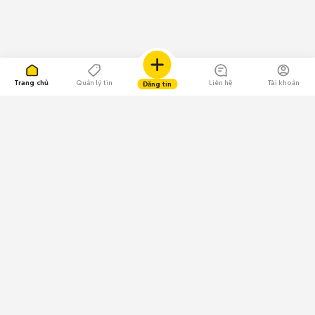
Trang chủ
Quản lý tin
Liên hệ
Tài khoản
Đăng tin
109.000 Bình chọn
Tải ứng dụng Chợ Tốt
Về Chợ Tốt
Quy chế sàn
Chính sách bảo mật
Giải quyết tranh chấp
CÔNG TY TNHH CHỢ TỐT - Người đại diện theo pháp luật:
Nguyễn Trọng Tấn; GPDKKD: 0312120782 do Sở KH & ĐT TP.HCM cấp ngày
11/01/2013;