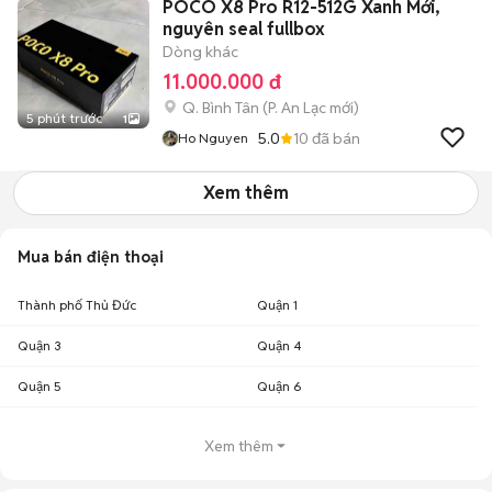
POCO X8 Pro R12-512G Xanh Mới,
nguyên seal fullbox
Dòng khác
11.000.000 đ
Q. Bình Tân
(
P. An Lạc
mới)
5 phút trước
1
5.0
10
đã bán
Ho Nguyen
Xem thêm
Mua bán điện thoại
Thành phố Thủ Đức
Quận 1
Quận 3
Quận 4
Quận 5
Quận 6
Xem thêm