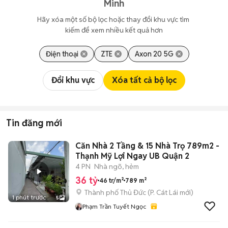
Minh
Hãy xóa một số bộ lọc hoặc thay đổi khu vực tìm 
kiếm để xem nhiều kết quả hơn
Điện thoại
ZTE
Axon 20 5G
Đổi khu vực
Xóa tất cả bộ lọc
Tin đăng mới
Căn Nhà 2 Tầng & 15 Nhà Trọ 789m2 -
Thạnh Mỹ Lợi Ngay UB Quận 2
4 PN
Nhà ngõ, hẻm
36 tỷ
46 tr/m²
789 m²
Thành phố Thủ Đức
(
P. Cát Lái
mới)
1 phút trước
5
Phạm Trần Tuyết Ngọc