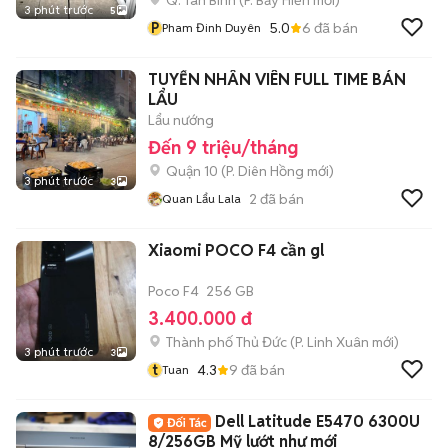
Q. Tân Bình
(
P. Bảy Hiền
mới)
3 phút trước
5
P
5.0
6
đã bán
Pham Đinh Duyên
TUYỂN NHÂN VIÊN FULL TIME BÁN
LẨU
Lẩu nướng
Đến 9 triệu/tháng
Quận 10
(
P. Diên Hồng
mới)
3 phút trước
3
2
đã bán
Quan Lẩu Lala
Xiaomi POCO F4 cần gl
Poco F4
256 GB
3.400.000 đ
Thành phố Thủ Đức
(
P. Linh Xuân
mới)
3 phút trước
3
t
4.3
9
đã bán
Tuan
Dell Latitude E5470 6300U
8/256GB Mỹ lướt như mới