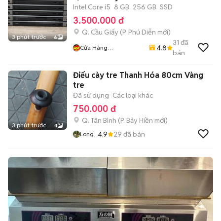
Intel Core i5
8 GB
256 GB
SSD
3.500.000 đ
Q. Cầu Giấy
(
P. Phú Diễn
mới)
3 phút trước
6
31
đã
4.8
Cửa Hàng
bán
LaptopMD.vn Giá SV,
Chất Lượng, Uy Tín.
Điếu cày tre Thanh Hóa 80cm Vàng
tre
Đã sử dụng
Các loại khác
750.000 đ
Q. Tân Bình
(
P. Bảy Hiền
mới)
3 phút trước
4
4.9
29
đã bán
Long