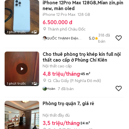
iPhone 12Pro Max 128GB,Mian zin,pin
new, màn oled
iPhone 12 Pro Max
128 GB
6.500.000 đ
Thành phố Châu Đốc
1 phút trước
6
318
đã
5.0
QUỐC THẠNH Điện
bán
Thoại Xe Máy HUY
CƯỜNG 68
Cho thuê phòng trọ khép kín full nội
thất cao cấp ở Phùng Chí Kiên
Nội thất cao cấp
4,8 triệu/tháng
45 m²
Q. Cầu Giấy
(
P. Nghĩa Đô
mới)
1 phút trước
7
7
đã bán
Hoàn
Phòng trọ quận 7, giá rẻ
Nội thất đầy đủ
3,5 triệu/tháng
24 m²