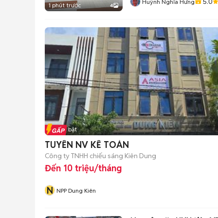
5.0
Huỳnh Nghĩa Hưng
1 phút trước
4
Tin nổi bật
TUYỂN NV KẾ TOÁN
Công ty TNHH chiếu sáng Kiên Dung
Đến 10 triệu/tháng
N
NPP Dung Kiên