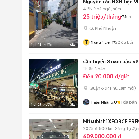
Nguyên căn HXH tiện V
4 PN
Nhà ngõ, hẻm
25 triệu/tháng
75 m²
Q. Phú Nhuận
T
22
đã bán
Trung Nam 47
1 phút trước
6
cần tuyển 3 nam bảo vệ 
Thiện Nhân
Đến 20.000 đ/giờ
Quận 6
(
P. Phú Lâm
mới)
5.0
1
đã bán
Thiện Nhân
1 phút trước
3
Mitsubishi XFORCE PR
2025
6.500 km
Xăng
Tự độ
609.000.000 đ