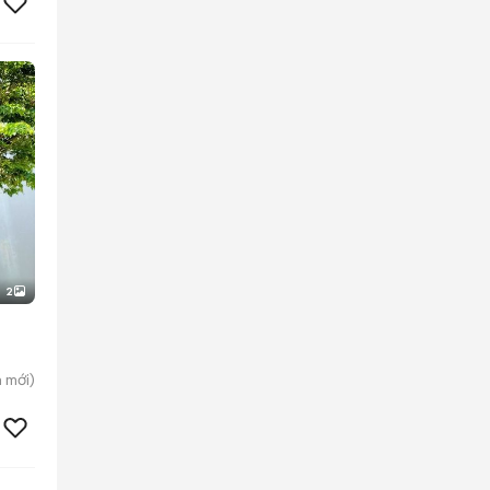
2
n
mới)