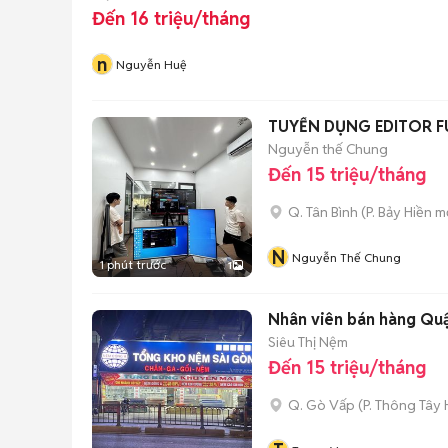
Đến 16 triệu/tháng
n
Nguyễn Huệ
TUYỂN DỤNG EDITOR FU
Nguyễn thế Chung
Đến 15 triệu/tháng
Q. Tân Bình
(
P. Bảy Hiền
mớ
N
Nguyễn Thế Chung
1 phút trước
1
Nhân viên bán hàng Qu
Siêu Thị Nệm
Đến 15 triệu/tháng
Q. Gò Vấp
(
P. Thông Tây 