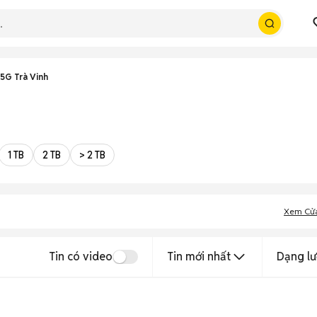
5G Trà Vinh
1 TB
2 TB
> 2 TB
Xem Cử
Tin có video
Tin mới nhất
Dạng lư