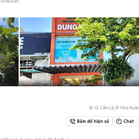
13
đã bán
Q. Cẩm Lệ
(
P. Hòa Xuâ
Bấm để hiện số
Chat