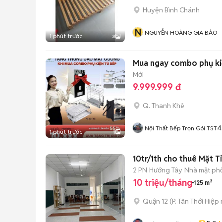
Huyện Bình Chánh
N
NGUYỄN HOÀNG GIA BẢO
1 phút trước
3
Mua ngay combo phụ kiệ
Mới
9.999.999 đ
Q. Thanh Khê
4
Nội Thất Bếp Trọn Gói TST
1 phút trước
1
10tr/1th cho thuê Mặt T
2 PN
Hướng Tây
Nhà mặt phố
10 triệu/tháng
125 m²
Quận 12
(
P. Tân Thới Hiệp