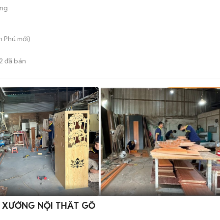
ộng
An Phú
mới)
2
đã bán
 XƯỞNG NỘI THẤT GỖ