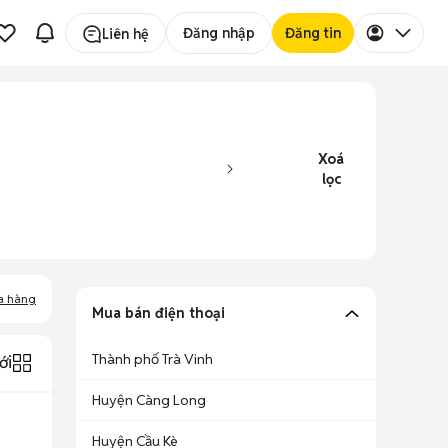
Đăng nhập
Đăng tin
Liên hệ
Xoá
lọc
a hàng
Mua bán điện thoại
Thành phố Trà Vinh
ới
Huyện Càng Long
Huyện Cầu Kè