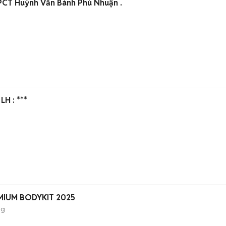
PCT Huỳnh Văn Bánh Phú Nhuận .
LH : ***
EMIUM BODYKIT 2025
ng