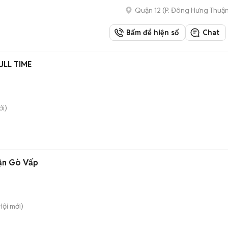
Quận 12
(
P. Đông Hưng Thuậ
Bấm để hiện số
Chat
LL TIME
i)
ận Gò Vấp
Hội
mới)