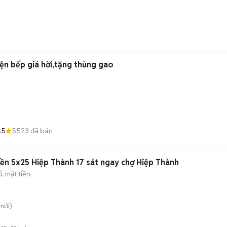
n bếp giá hời,tặng thùng gao
.5
5523
đã bán
iền 5x25 Hiệp Thành 17 sát ngay chợ Hiệp Thành
, mặt tiền
mới)