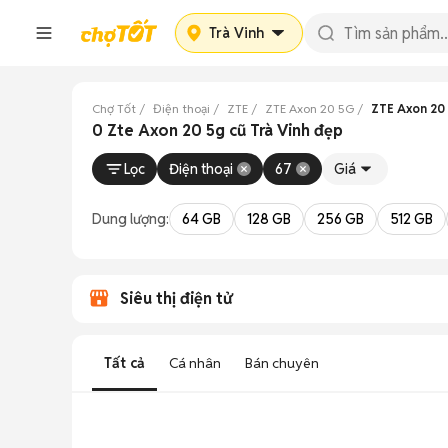
Trà Vinh
Chợ Tốt
Điện thoại
ZTE
ZTE Axon 20 5G
ZTE Axon 20 
0 Zte Axon 20 5g cũ Trà Vinh đẹp
Lọc
Điện thoại
67
Giá
Dung lượng:
64 GB
128 GB
256 GB
512 GB
Siêu thị điện tử
Tất cả
Cá nhân
Bán chuyên