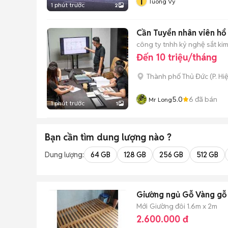
T
Tuong Vy
1 phút trước
2
Cần Tuyển nhân viên hổ 
công ty tnhh kỷ nghệ sắt ki
Đến 10 triệu/tháng
Thành phố Thủ Đức
(
P. Hi
5.0
6
đã bán
Mr Long
1 phút trước
1
Bạn cần tìm
dung lượng
nào ?
Dung lượng:
64 GB
128 GB
256 GB
512 GB
Giường ngủ Gỗ Vàng gỗ 
Mới
Giường đôi 1.6m x 2m
2.600.000 đ