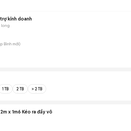
trợ kinh doanh
m long
ệp Bình
mới)
1 TB
2 TB
> 2 TB
2m x 1m6 Kéo ra đẩy vô