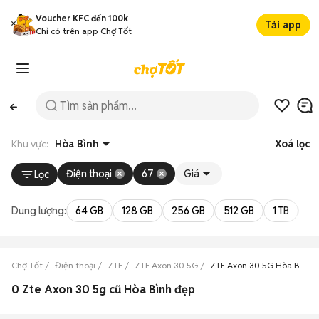
Voucher KFC đến 100k
Tải app
Chỉ có trên app Chợ Tốt
Khu vực:
Hòa Bình
Xoá lọc
Điện thoại
67
Giá
Lọc
Dung lượng:
64 GB
128 GB
256 GB
512 GB
1 TB
2 
Chợ Tốt
Điện thoại
ZTE
ZTE Axon 30 5G
ZTE Axon 30 5G Hòa Bình
0 Zte Axon 30 5g cũ Hòa Bình đẹp