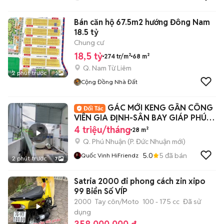
Bán căn hộ 67.5m2 hướng Đông Nam
18.5 tỷ
Chung cư
18,5 tỷ
274 tr/m²
68 m²
Q. Nam Từ Liêm
2 phút trước
3
Cộng Đồng Nhà Đất
GÁC MỚI KENG GẦN CÔNG
VIÊN GIA ĐỊNH-SÂN BAY GIÁP PHÚ
NHUẬN
4 triệu/tháng
28 m²
Q. Phú Nhuận
(
P. Đức Nhuận
mới)
5.0
5
đã bán
Quốc Vinh HiFriendz
2 phút trước
7
Satria 2000 đi phong cách zin xipo
99 Biển Số VÍP
2000
Tay côn/Moto
100 - 175 cc
Đã sử
dụng