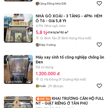
Cộng Đồng Nhà Đất
NHÀ GÒ XOÀI - 3 TẦNG - 4PN- HẺM
Ỏ Tô - Giá 5,8 Yt
4 PN
Nhà ngõ, hẻm
5,8 tỷ
114 tr/m²
51 m²
Q. Bình Tân
(
P. Bình Hưng Hòa
mới)
1 phút trước
5
Điệp Trương
Máy xay sinh tố công nghiệp chống ồn
Đen
Đã sử dụng
1.200.000 đ
Q. Hà Đông
(
P. Dương Nội
mới)
2 phút trước
2
H
29
đã bán
Huấn
KHAI TRƯƠNG CĂN HỘ FULL
NT - GIẶT RIÊNG Ở TÂN PHÚ