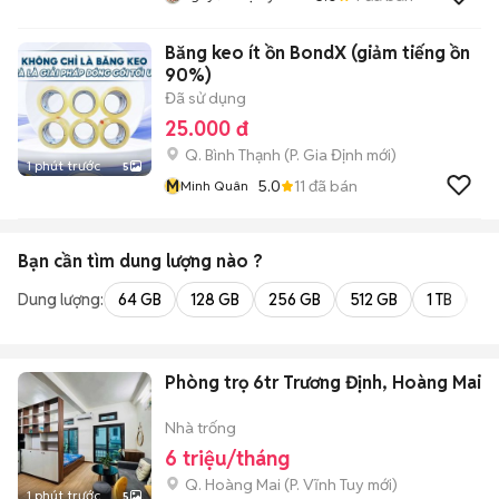
Băng keo ít ồn BondX (giảm tiếng ồn
90%)
Đã sử dụng
25.000 đ
Q. Bình Thạnh
(
P. Gia Định
mới)
1 phút trước
5
M
5.0
11
đã bán
Minh Quân
Bạn cần tìm
dung lượng
nào ?
Dung lượng:
64 GB
128 GB
256 GB
512 GB
1 TB
2 
Phòng trọ 6tr Trương Định, Hoàng Mai
Nhà trống
6 triệu/tháng
Q. Hoàng Mai
(
P. Vĩnh Tuy
mới)
1 phút trước
5