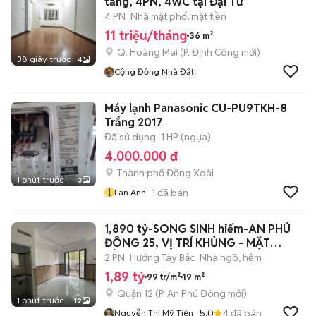
tầng, 4PN, 4WC tại Đại Từ
4 PN
Nhà mặt phố, mặt tiền
11 triệu/tháng
36 m²
Q. Hoàng Mai
(
P. Định Công
mới)
38 giây trước
4
Cộng Đồng Nhà Đất
Máy lạnh Panasonic CU-PU9TKH-8
Trắng 2017
Đã sử dụng
1 HP (ngựa)
4.000.000 đ
Thành phố Đồng Xoài
1 phút trước
3
l
1
đã bán
Lan Anh
1,890 tỷ-SONG SINH hiếm-AN PHÚ
ĐÔNG 25, VỊ TRÍ KHỦNG - MẶT
BẰNG KINH
2 PN
Hướng Tây Bắc
Nhà ngõ, hẻm
1,89 tỷ
99 tr/m²
19 m²
Quận 12
(
P. An Phú Đông
mới)
1 phút trước
12
5.0
4
đã bán
Nguyễn Thị Mỹ Tiên