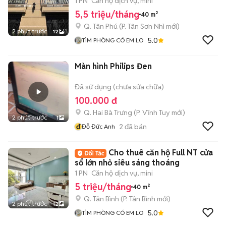
1 PN
Căn hộ dịch vụ, mini
5,5 triệu/tháng
40 m²
Q. Tân Phú
(
P. Tân Sơn Nhì
mới)
2 phút trước
12
5.0
TÌM PHÒNG CÓ EM LO
Màn hình Philips Đen
Đã sử dụng (chưa sửa chữa)
100.000 đ
Q. Hai Bà Trưng
(
P. Vĩnh Tuy
mới)
2 phút trước
1
đ
2
đã bán
Đỗ Đức Anh
Cho thuê căn hộ Full NT cửa
sổ lớn nhỏ siêu sáng thoáng
1 PN
Căn hộ dịch vụ, mini
5 triệu/tháng
40 m²
Q. Tân Bình
(
P. Tân Bình
mới)
2 phút trước
12
5.0
TÌM PHÒNG CÓ EM LO