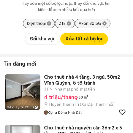
Hãy xóa một số bộ lọc hoặc thay đổi khu vực tìm 
kiếm để xem nhiều kết quả hơn
Điện thoại
ZTE
Axon 30 5G
Đổi khu vực
Xóa tất cả bộ lọc
Tin đăng mới
Cho thuê nhà 4 tầng, 3 ngủ, 50m2
Vĩnh Quỳnh, ô tô tránh
3 PN
Nhà mặt phố, mặt tiền
4 triệu/tháng
50 m²
Huyện Thanh Trì
(
Xã Đại Thanh
mới)
34 giây trước
4
Cộng Đồng Nhà Đất
Cho thuê nhà nguyên căn 36m2 x 5