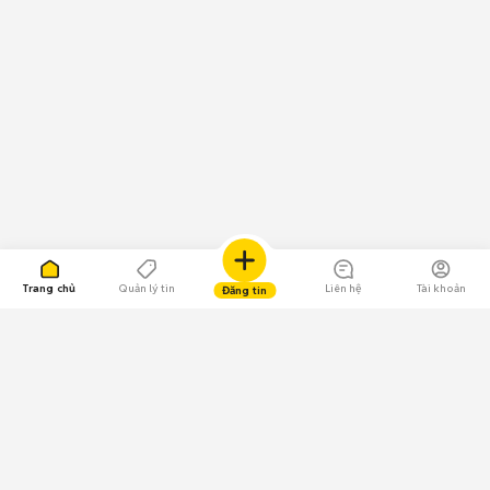
Trang chủ
Quản lý tin
Liên hệ
Tài khoản
Đăng tin
109.000 Bình chọn
Tải ứng dụng Chợ Tốt