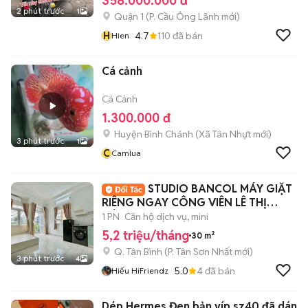
358.000.000 đ
2 phút trước
1
Quận 1
(
P. Cầu Ông Lãnh
mới)
H
4.7
110
đã bán
Hien
Cá cảnh
Cá Cảnh
1.300.000 đ
Huyện Bình Chánh
(
Xã Tân Nhựt
mới)
3 phút trước
1
C
Camlua
STUDIO BANCOL MÁY GIẶT
RIÊNG NGAY CÔNG VIÊN LÊ THỊ
RIÊNG
1 PN
Căn hộ dịch vụ, mini
5,2 triệu/tháng
30 m²
Q. Tân Bình
(
P. Tân Sơn Nhất
mới)
3 phút trước
4
5.0
4
đã bán
Hiếu HiFriendz
Dép Hermes Đen bản víp sz40 đã dán