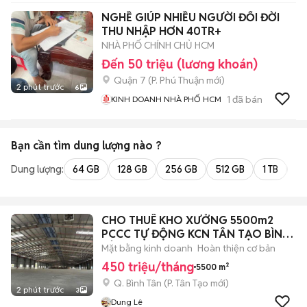
NGHỀ GIÚP NHIỀU NGƯỜI ĐỔI ĐỜI
THU NHẬP HƠN 40TR+
NHÀ PHỐ CHÍNH CHỦ HCM
Đến 50 triệu (lương khoán)
Quận 7
(
P. Phú Thuận
mới)
2 phút trước
6
1
đã bán
KINH DOANH NHÀ PHỐ HCM
Bạn cần tìm
dung lượng
nào ?
Dung lượng:
64 GB
128 GB
256 GB
512 GB
1 TB
2 
CHO THUÊ KHO XƯỞNG 5500m2
PCCC TỰ ĐỘNG KCN TÂN TẠO BÌNH
TÂN
Mặt bằng kinh doanh
Hoàn thiện cơ bản
450 triệu/tháng
5500 m²
Q. Bình Tân
(
P. Tân Tạo
mới)
2 phút trước
3
Dung Lê