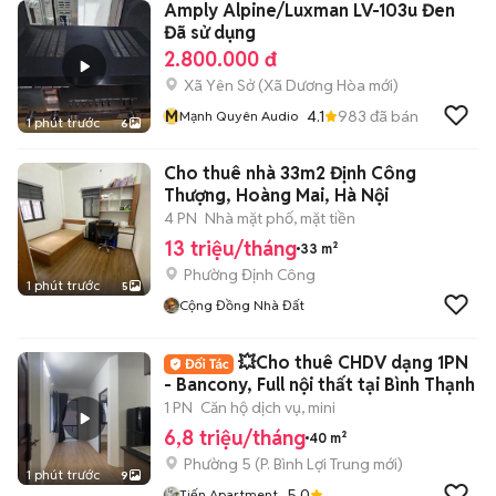
Amply Alpine/Luxman LV-103u Đen
Đã sử dụng
2.800.000 đ
Xã Yên Sở
(
Xã Dương Hòa
mới)
M
4.1
983
đã bán
Mạnh Quyên Audio
1 phút trước
6
Cho thuê nhà 33m2 Định Công
Thượng, Hoàng Mai, Hà Nội
4 PN
Nhà mặt phố, mặt tiền
13 triệu/tháng
33 m²
Phường Định Công
1 phút trước
5
Cộng Đồng Nhà Đất
💥Cho thuê CHDV dạng 1PN
- Bancony, Full nội thất tại Bình Thạnh
1 PN
Căn hộ dịch vụ, mini
6,8 triệu/tháng
40 m²
Phường 5
(
P. Bình Lợi Trung
mới)
1 phút trước
9
5.0
Tiến Apartment