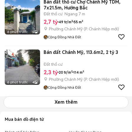
Bán đất thổ cư Chợ Chánh Mỹ TDM,
7x21.5m, Hướng Bắc
Đất thổ cư
Ngang 7 m
2,7 tỷ
49 tr/m²
55 m²
Phường Chánh Mỹ
(
P. Chánh Hiệp
mới)
6 phút trước
5
Cộng Đồng Nhà Đất
Bán đất Chánh Mỹ, 113.6m2, 2 tỷ 3
Đất thổ cư
2,3 tỷ
20 tr/m²
114 m²
Phường Chánh Mỹ
(
P. Chánh Hiệp
mới)
6 phút trước
4
Cộng Đồng Nhà Đất
Xem thêm
Mua bán đồ điện tử