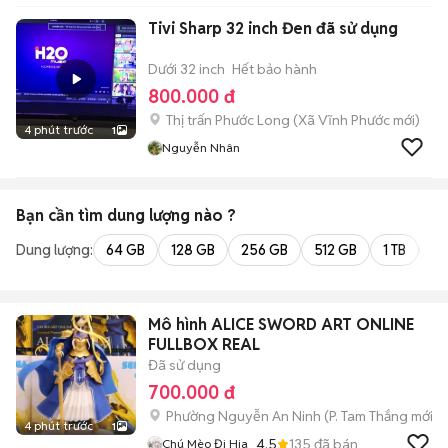
Tivi Sharp 32 inch Đen đã sử dụng
Dưới 32 inch
Hết bảo hành
800.000 đ
Thị trấn Phước Long
(
Xã Vĩnh Phước
mới)
4 phút trước
1
Nguyễn Nhân
Bạn cần tìm
dung lượng
nào ?
Dung lượng:
64 GB
128 GB
256 GB
512 GB
1 TB
2 
Mô hình ALICE SWORD ART ONLINE
FULLBOX REAL
Đã sử dụng
700.000 đ
Phường Nguyễn An Ninh
(
P. Tam Thắng
mới)
4 phút trước
1
4.5
135
đã bán
Chú Mèo Đi Hia