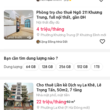
Phòng trọ cho thuê Ngõ 211 Khương
Trung, full nội thất, gần ĐH
Nội thất đầy đủ
4 triệu/tháng
Phường Khương Trung
(
P. Khương Đình
mới)
1 phút trước
4
Cộng Đồng Nhà Đất
Bạn cần tìm
dung lượng
nào ?
Dung lượng:
64 GB
128 GB
256 GB
512 GB
1 TB
2 
Cho thuê Liền kề Dịch vụ La Khê, Lê
Trọng Tấn, 50m2, 7 tầng
Nhà mặt phố, mặt tiền
22 triệu/tháng
50 m²
Phường La Khê
(
P. Hà Đông
mới)
2 phút trước