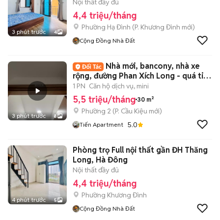
Nội thất đầy đủ
4,4 triệu/tháng
Phường Hạ Đình
(
P. Khương Đình
mới)
3 phút trước
4
Cộng Đồng Nhà Đất
Nhà mới, bancony, nhà xe
rộng, đường Phan Xích Long - quá tiện
ích
1 PN
Căn hộ dịch vụ, mini
5,5 triệu/tháng
30 m²
Phường 2
(
P. Cầu Kiệu
mới)
3 phút trước
8
5.0
Tiến Apartment
Phòng trọ Full nội thất gần ĐH Thăng
Long, Hà Đông
Nội thất đầy đủ
4,4 triệu/tháng
Phường Khương Đình
4 phút trước
5
Cộng Đồng Nhà Đất