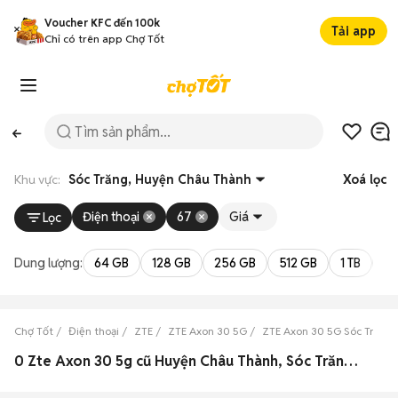
Voucher KFC đến 100k
Tải app
Chỉ có trên app Chợ Tốt
Khu vực:
Sóc Trăng, Huyện Châu Thành
Xoá lọc
Điện thoại
67
Giá
Lọc
Dung lượng:
64 GB
128 GB
256 GB
512 GB
1 TB
2 
Chợ Tốt
Điện thoại
ZTE
ZTE Axon 30 5G
ZTE Axon 30 5G Sóc Trăng
0 Zte Axon 30 5g cũ Huyện Châu Thành, Sóc Trăng đẹp