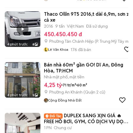
Thaco Ollin 9T5 2016,t dài 6,9m, sơn zin
cả xe
2016
9 tấn
Việt Nam
Đã sử dụng
450.450.450 đ
Phường Tân Chánh Hiệp
(
P. Trung Mỹ Tây
mới
4 phút trước
8
L
176
đã bán
Lê Văn Khoa
Bán nhà 60m² gần GO! Dĩ An, Đông
Hòa, TP.HCM
Nhà mặt phố, mặt tiền
4,25 tỷ
71 tr/m²
60 m²
Phường An Khánh (Quận 2 cũ)
4 phút trước
5
Cộng Đồng Nhà Đất
DUPLEX SANG XỊN GIÁ 🔥
FREE HỒ BƠI, GYM, CÓ DỊCH VỤ DỌN
PHÒNG
1 PN
Chung cư