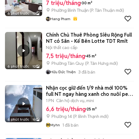
7 triệu/tháng
30 m²
Phường Bình Thuận
(
P. Tân Thuận
mới)
6 phút trước
12
Hang Pham
Chính Chủ Thuê Phòng Siêu Rộng Full
NT có Sân - Kế Bên Lotte TDT Rmit
Nội thất cao cấp
7,5 triệu/tháng
45 m²
Phường Tân Quy
(
P. Tân Hưng
mới)
6 phút trước
12
3
đã bán
Hữu Đức Thiện
Nhận cọc giữ đến 1/9 nhà mới 100%
full NT ngay hàng xanh cho nuôi pet
🍃
1 PN
Căn hộ dịch vụ, mini
6,6 triệu/tháng
25 m²
Phường 14
(
P. Bình Thạnh
mới)
6 phút trước
10
M
1
đã bán
Myhn