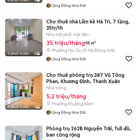
4
Cộng Đồng Nhà Đất
Cho thuê nhà Liền kề Hà Trì, 7 tầng,
35tr/th
Nhà mặt phố, mặt tiền
35 triệu/tháng
55 m²
Phường Hà Cầu
(
P. Hà Đông
mới)
2 phút trước
5
Cộng Đồng Nhà Đất
Cho thuê phòng trọ 387 Vũ Tông
Phan, Khương Đình, Thanh Xuân
Nhà trống
5,2 triệu/tháng
Phường Khương Đình
2 phút trước
4
Cộng Đồng Nhà Đất
Phòng trọ 262B Nguyễn Trãi, full đồ,
ban công rộng