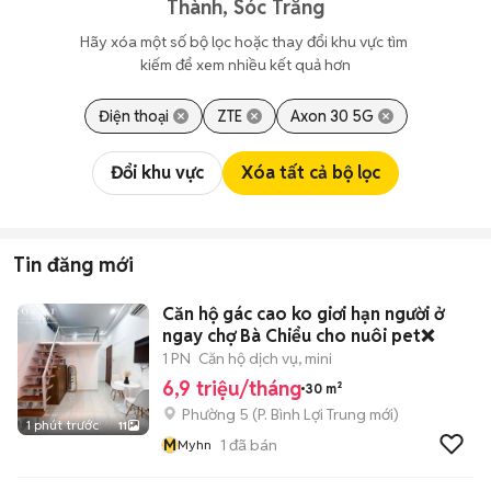
Thành, Sóc Trăng
Hãy xóa một số bộ lọc hoặc thay đổi khu vực tìm 
kiếm để xem nhiều kết quả hơn
Điện thoại
ZTE
Axon 30 5G
Đổi khu vực
Xóa tất cả bộ lọc
Tin đăng mới
Căn hộ gác cao ko giơi hạn người ở
ngay chợ Bà Chiểu cho nuôi pet❌
1 PN
Căn hộ dịch vụ, mini
6,9 triệu/tháng
30 m²
Phường 5
(
P. Bình Lợi Trung
mới)
1 phút trước
11
M
1
đã bán
Myhn