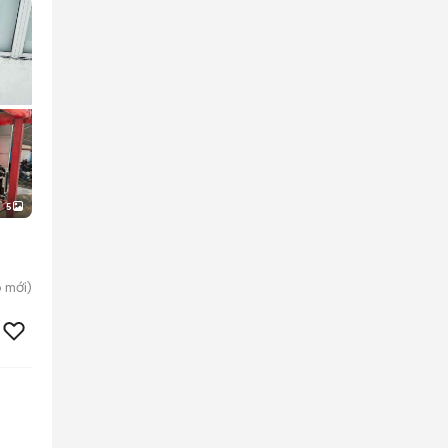
5
p
mới)