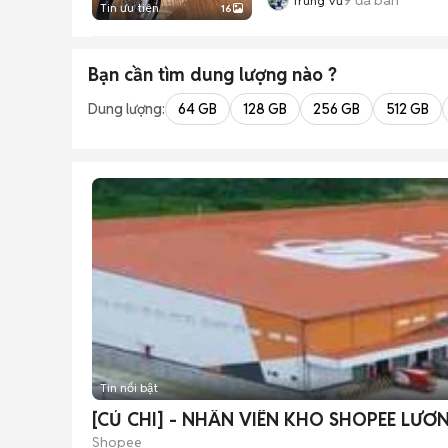
Trung Vũ
Tin ưu tiên
16
Bạn cần tìm
dung lượng
nào ?
Dung lượng:
64 GB
128 GB
256 GB
512 GB
Tin nổi bật
[CỦ CHI] - NHÂN VIÊN KHO SHOPEE LƯƠ
Shopee