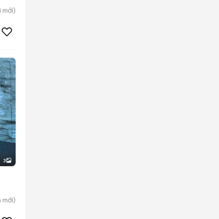
i
mới)
3
h
mới)