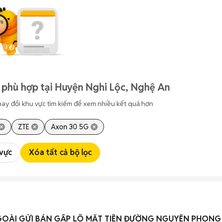
 phù hợp tại Huyện Nghi Lộc, Nghệ An
hay đổi khu vực tìm kiếm để xem nhiều kết quả hơn
ZTE
Axon 30 5G
 vực
Xóa tất cả bộ lọc
GOÀI GỬI BÁN GẤP LÔ MẶT TIỀN ĐƯỜNG NGUYỄN PHONG