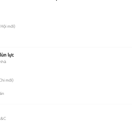
 Hội
mới)
lùn lực
 nhà
Chi
mới)
án
A&C