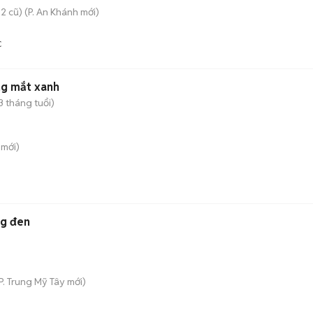
2 cũ)
(
P. An Khánh
mới)
C
g mắt xanh
3 tháng tuổi)
mới)
ng đen
P. Trung Mỹ Tây
mới)