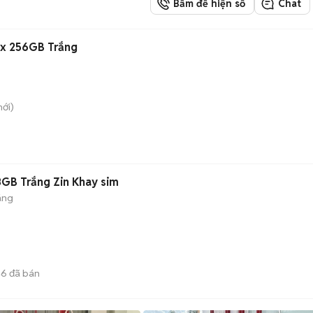
Bấm để hiện số
Chat
ax 256GB Trắng
ới)
8GB Trắng Zin Khay sim
áng
46
đã bán