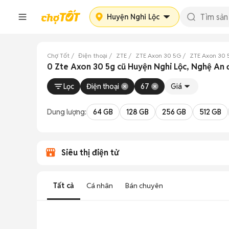
Huyện Nghi Lộc
Chợ Tốt
Điện thoại
ZTE
ZTE Axon 30 5G
ZTE Axon 30 
0 Zte Axon 30 5g cũ Huyện Nghi Lộc, Nghệ An 
Lọc
Điện thoại
67
Giá
Dung lượng:
64 GB
128 GB
256 GB
512 GB
Siêu thị điện tử
Tất cả
Cá nhân
Bán chuyên