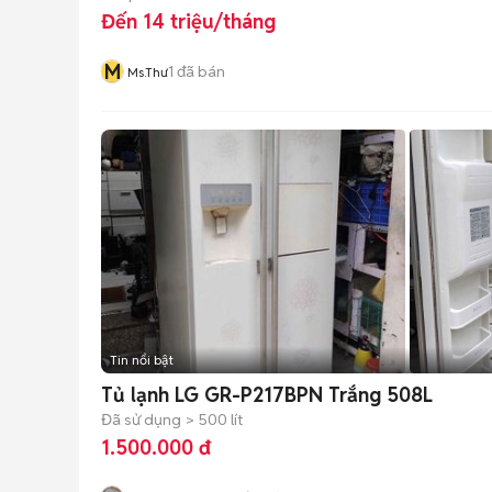
Đến 14 triệu/tháng
M
1
đã bán
Ms.Thư
Tin nổi bật
Tủ lạnh LG GR-P217BPN Trắng 508L
Đã sử dụng
> 500 lít
1.500.000 đ