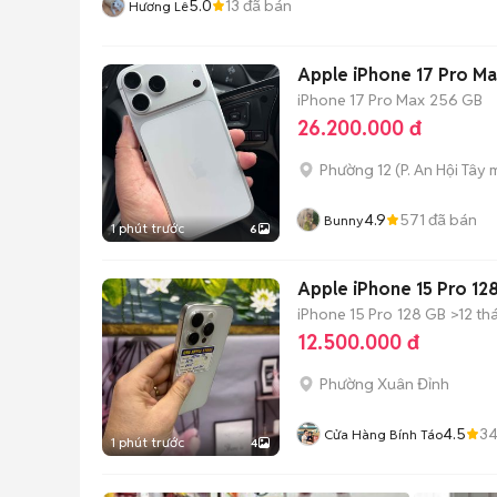
5.0
13
đã bán
Hương Lê
Apple iPhone 17 Pro M
iPhone 17 Pro Max
256 GB
26.200.000 đ
Phường 12
(
P. An Hội Tây
m
4.9
571
đã bán
Bunny
1 phút trước
6
Apple iPhone 15 Pro 12
iPhone 15 Pro
128 GB
>12 th
12.500.000 đ
Phường Xuân Đỉnh
4.5
3
Cửa Hàng Bính Táo
1 phút trước
4