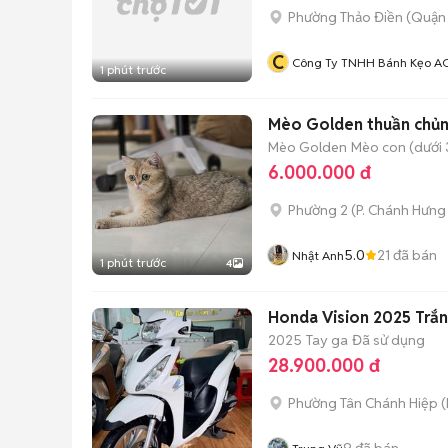
Phường Thảo Điền (Quận 
C
Công Ty TNHH Bánh Kẹo A
1 phút trước
Mèo Golden thuần chủn
Mèo Golden
Mèo con (dưới 
6.000.000 đ
Phường 2
(
P. Chánh Hưng
5.0
21
đã bán
Nhật Anh
1 phút trước
4
Honda Vision 2025 Trắ
2025
Tay ga
Đã sử dụng
28.900.000 đ
Phường Tân Chánh Hiệp
(
9
đã bán