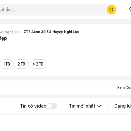
5G Nghệ An
ZTE Axon 30 5G Huyện Nghi Lộc
đẹp
1 TB
2 TB
> 2 TB
Xem Cử
Tin có video
Tin mới nhất
Dạng lư