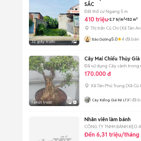
SẮC
Đất thổ cư
Ngang 5 m
410 triệu
2,7 tr/m²
152 m²
Thị trấn Củ Chi
(
Xã Tân An
5.0
4
đã bán
Bảo Dương
32 giây trước
3
Cây Mai Chiếu Thủy Già 
Đã sử dụng
Cây cảnh trong
170.000 đ
Xã Tân Phú Trung
(
Xã Củ 
1
đã b
Cây Kiểng Giá Rẻ LT3
1 phút trước
1
Nhân viên làm bánh
CÔNG TY TNHH BÁNH KẸO 
Đến 6,31 triệu/tháng