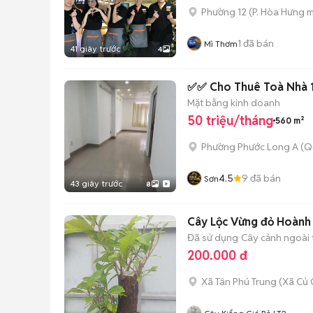
Phường 12
(
P. Hòa Hưng
m
1
đã bán
Mì Thơm
41 giây trước
4
✅✅ Cho Thuê Toà Nhà 1
Mặt bằng kinh doanh
50 triệu/tháng
560 m²
Phường Phước Long A (Q
4.5
9
đã bán
Sơn
43 giây trước
8
Cây Lộc Vừng đỏ Hoành 
Đã sử dụng
Cây cảnh ngoài t
200.000 đ
Xã Tân Phú Trung
(
Xã Củ 