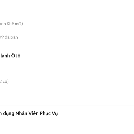
hanh Khê
mới)
09
đã bán
 lạnh Ôtô
2 cũ)
n dụng Nhân Viên Phục Vụ