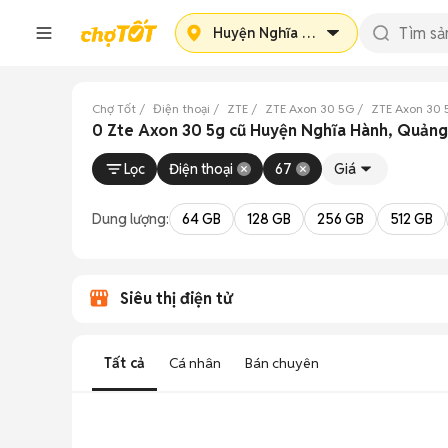
Huyện Nghĩa Hành
Chợ Tốt
Điện thoại
ZTE
ZTE Axon 30 5G
ZTE Axon 30 
0 Zte Axon 30 5g cũ Huyện Nghĩa Hành, Quảng
Lọc
Điện thoại
67
Giá
Dung lượng:
64 GB
128 GB
256 GB
512 GB
Siêu thị điện tử
Tất cả
Cá nhân
Bán chuyên