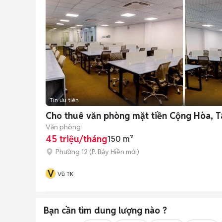
Tin ưu tiên
Cho thuê văn phòng mặt tiền Cộng Hòa, Tâ
Văn phòng
45 triệu/tháng
150 m²
Phường 12
(
P. Bảy Hiền
mới)
V
Vũ TK
Bạn cần tìm
dung lượng
nào ?