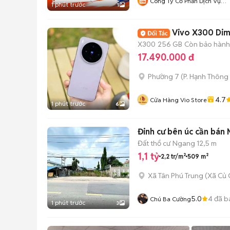
Công Ty Cổ Phần Dịch Vụ
1 phút trước
1
Giao Hàng Nhanh
Vivo X300 Dim
X300
256 GB
Còn bảo hành
17.490.000 đ
Phường 7
(
P. Hạnh Thông
4.7
Cửa Hàng Vio Store
1 phút trước
6
Đinh cư bên úc cần bán 
Đất thổ cư
Ngang 12,5 m
1,1 tỷ
2,2 tr/m²
509 m²
Xã Tân Phú Trung
(
Xã Củ 
5.0
4
đã b
Chú Ba Cường
1 phút trước
3