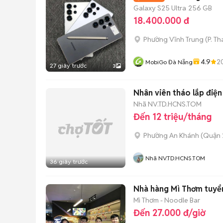
Galaxy S25 Ultra
256 GB
18.400.000 đ
Phường Vĩnh Trung
(
P. T
4.9
2
MobiGo Đà Nẵng
27 giây trước
3
Nhân viên tháo lắp điện
Nhã NV.TD.HCNS.TOM
Đến 12 triệu/tháng
Phường An Khánh (Quận 
Nhã NV.TD.HCNS.TOM
36 giây trước
Nhà hàng Mì Thơm tuyể
Mì Thơm - Noodle Bar
Đến 27.000 đ/giờ