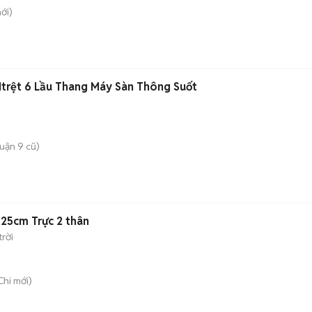
ới)
trệt 6 Lầu Thang Máy Sàn Thông Suốt
uận 9 cũ)
25cm Trực 2 thân
rời
Chi
mới)