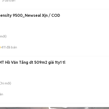
3
đã bán
ensity 9500_Newseal Xịn / COD
mới)
411
đã bán
MT Hồ Văn Tắng dt 509m2 giá 1ty1 tl
Chi
mới)
án