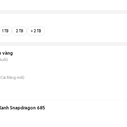
1 TB
2 TB
> 2 TB
n vàng
tuổi)
. Cái Răng
mới)
Xanh Snapdragon 685