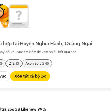
ù hợp tại Huyện Nghĩa Hành, Quảng Ngãi
hay đổi khu vực tìm kiếm để xem nhiều kết quả hơn
ZTE
Axon 30 5G
 vực
Xóa tất cả bộ lọc
Samsung S25 Ultra 256GB Likenew 99%