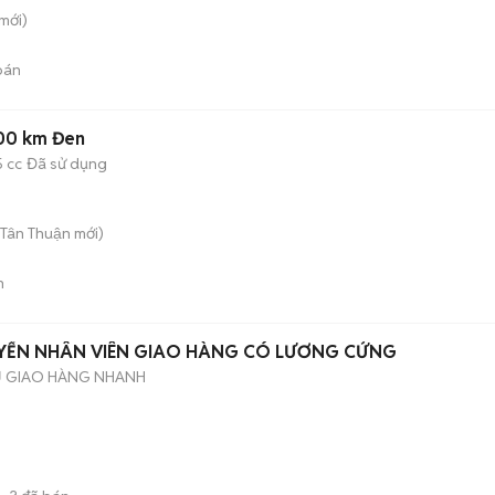
mới)
bán
00 km Đen
5 cc
Đã sử dụng
 Tân Thuận
mới)
n
TUYỂN NHÂN VIÊN GIAO HÀNG CÓ LƯƠNG CỨNG
Ụ GIAO HÀNG NHANH