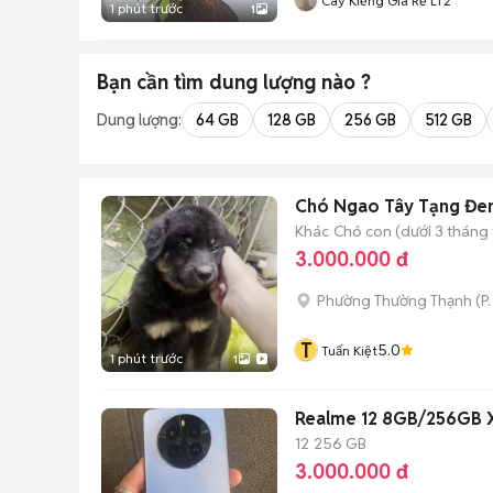
Cây Kiểng Giá Rẻ LT2
1 phút trước
1
Bạn cần tìm
dung lượng
nào ?
Dung lượng:
64 GB
128 GB
256 GB
512 GB
Chó Ngao Tây Tạng Đe
Khác
Chó con (dưới 3 tháng 
3.000.000 đ
Phường Thường Thạnh
(
P
T
5.0
Tuấn Kiệt
1 phút trước
1
Realme 12 8GB/256GB 
12
256 GB
3.000.000 đ