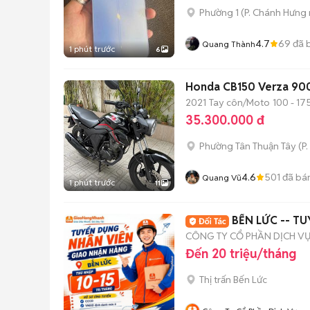
Phường 1
(
P. Chánh Hưng
4.7
69
đã 
Quang Thành
1 phút trước
6
Honda CB150 Verza 90
2021
Tay côn/Moto
100 - 17
35.300.000 đ
Phường Tân Thuận Tây
(
P.
4.6
501
đã bá
Quang Vũ
1 phút trước
11
BẾN LỨC -- 
CÔNG TY CỔ PHẦN DỊCH V
Đến 20 triệu/tháng
Thị trấn Bến Lức