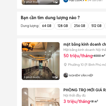
Hậu Lưu
3 phút trước
6
Bạn cần tìm
dung lượng
nào ?
Dung lượng:
64 GB
128 GB
256 GB
512 GB
mặt bằng kinh doanh c
Mặt bằng kinh doanh
Nội th
50 triệu/tháng
4000 m²
Phường 10
(
P. Bình Phú
mớ
NGHIÊM VĂN HIỆP
3 phút trước
10
Nội thất đầy đủ
3 triệu/tháng
18 m²