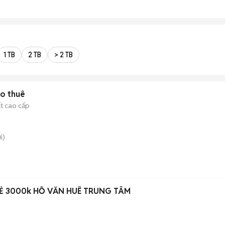
1 TB
2 TB
> 2 TB
ho thuê
ất cao cấp
i)
PHÒNG TRỌ MỚI GIÁ RẺ 3000k HỒ VĂN HUÊ TRUNG TÂM