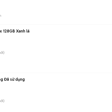
n
x 128GB Xanh lá
ới)
ng Đã sử dụng
ới)