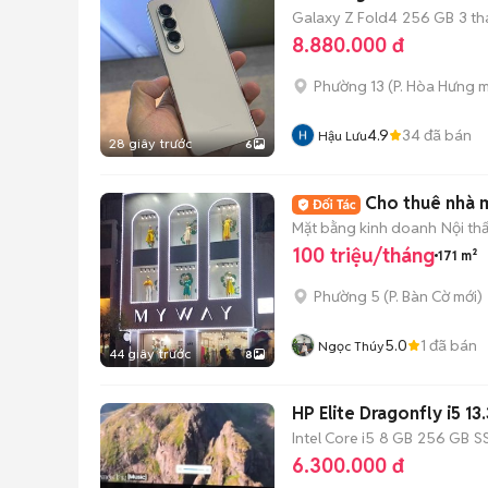
Galaxy Z Fold4
256 GB
3 t
8.880.000 đ
Phường 13
(
P. Hòa Hưng
m
4.9
34
đã bán
Hậu Lưu
28 giây trước
6
Cho thuê nhà m
Mặt bằng kinh doanh
Nội th
100 triệu/tháng
171 m²
Phường 5
(
P. Bàn Cờ
mới)
5.0
1
đã bán
Ngọc Thúy
44 giây trước
8
HP Elite
Intel Core i5
8 GB
256 GB
S
6.300.000 đ