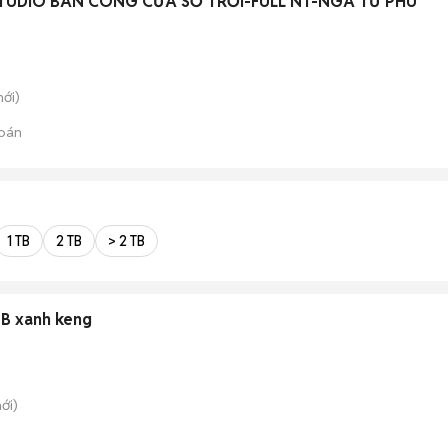
TUDIO BAN CÔNG CỬA SỔ TRỜI-FULL NT-NGÃ TƯ PHÚ
ới)
bán
1 TB
2 TB
> 2 TB
GB xanh keng
ới)