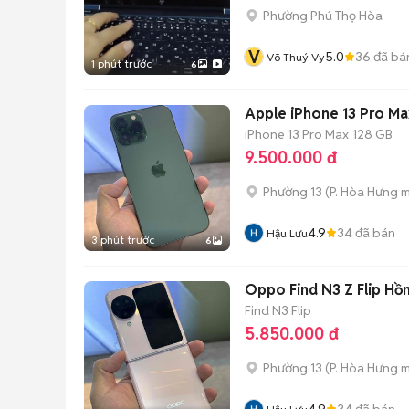
Phường Phú Thọ Hòa
V
5.0
36
đã bá
Võ Thuý Vy
1 phút trước
6
Apple iPhone 13 Pro Ma
iPhone 13 Pro Max
128 GB
9.500.000 đ
Phường 13
(
P. Hòa Hưng
m
4.9
34
đã bán
Hậu Lưu
3 phút trước
6
Oppo Find N3 Z Flip Hồ
Find N3 Flip
5.850.000 đ
Phường 13
(
P. Hòa Hưng
m
4.9
34
đã bán