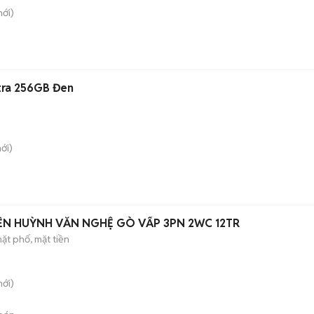
ới)
tra 256GB Đen
ới)
ỀN HUỲNH VĂN NGHỆ GÒ VẤP 3PN 2WC 12TR
ặt phố, mặt tiền
ới)