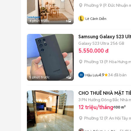
Phường 9
(
P. Đức Nhuận
m
L
Lê Cảnh Diễn
4 phút trước
5
Samsung Galaxy S23 Ul
Galaxy S23 Ultra
256 GB
5.550.000 đ
Phường 13
(
P. Hòa Hưng
m
4.9
34
đã bán
Hậu Lưu
5 phút trước
4
CHO THUÊ NHÀ MẶT TI
3 PN
Hướng Đông Bắc
Nhà m
12 triệu/tháng
100 m²
Phường 12
(
P. An Hội Tây
m