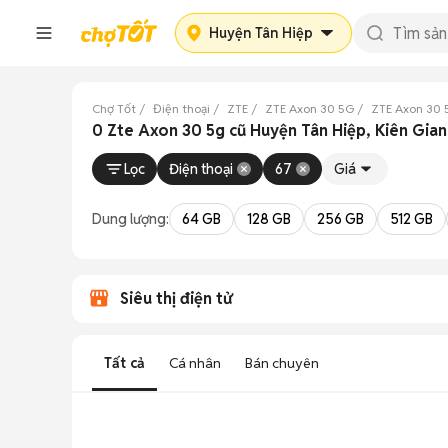
Huyện Tân Hiệp
Chợ Tốt
Điện thoại
ZTE
ZTE Axon 30 5G
ZTE Axon 30 
0 Zte Axon 30 5g cũ Huyện Tân Hiệp, Kiên Gia
Lọc
Điện thoại
67
Giá
Dung lượng:
64 GB
128 GB
256 GB
512 GB
Siêu thị điện tử
Tất cả
Cá nhân
Bán chuyên