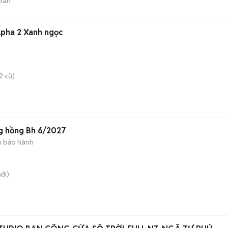
bán
lpha 2 Xanh ngọc
2 cũ)
g hồng Bh 6/2027
 bảo hành
ới)