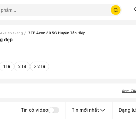
5G Kiên Giang
ZTE Axon 30 5G Huyện Tân Hiệp
ng đẹp
1 TB
2 TB
> 2 TB
Xem Cử
Tin có video
Tin mới nhất
Dạng lư