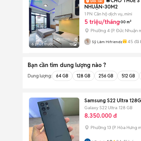
🔥CHO THUÊ S
NHUẬN-30M2
1 PN
Căn hộ dịch vụ, mini
5 triệu/tháng
30 m²
Phường 4
(
P. Đức Nhuận
m
45
đã 
Sỹ Lâm Hifriendz
6 phút trước
12
Bạn cần tìm
dung lượng
nào ?
Dung lượng:
64 GB
128 GB
256 GB
512 GB
Samsung S22 Ultra 128
Galaxy S22 Ultra
128 GB
8.350.000 đ
Phường 13
(
P. Hòa Hưng
m