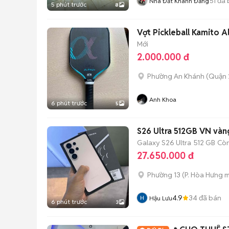
51
đã 
Nhà Đất Khánh Đăng
5 phút trước
8
Vợt Pickleball Kamito A
Mới
2.000.000 đ
Phường An Khánh (Quận 
Anh Khoa
6 phút trước
5
S26 Ultra 512GB VN vàn
Galaxy S26 Ultra
512 GB
Còn
27.650.000 đ
Phường 13
(
P. Hòa Hưng
m
4.9
34
đã bán
Hậu Lưu
6 phút trước
3