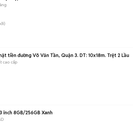
háng
ới)
ặt tiền đường Võ Văn Tần, Quận 3. DT: 10x18m. Trệt 2 Lầu
ất cao cấp
 Dragonfly i5 13.3 inch 8GB/256GB Xanh
SD