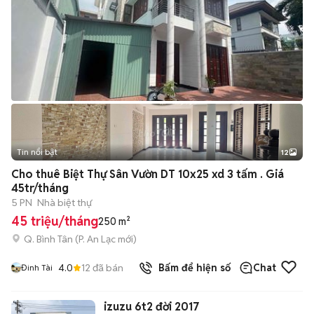
Tin nổi bật
12
+
2
Cho thuê Biệt Thự Sân Vườn DT 10x25 xd 3 tấm . Giá
45tr/tháng
5 PN
Nhà biệt thự
45 triệu/tháng
250 m²
Q. Bình Tân
(
P. An Lạc
mới)
4.0
12
đã bán
Bấm để hiện số
Chat
Đinh Tài
izuzu 6t2 đời 2017