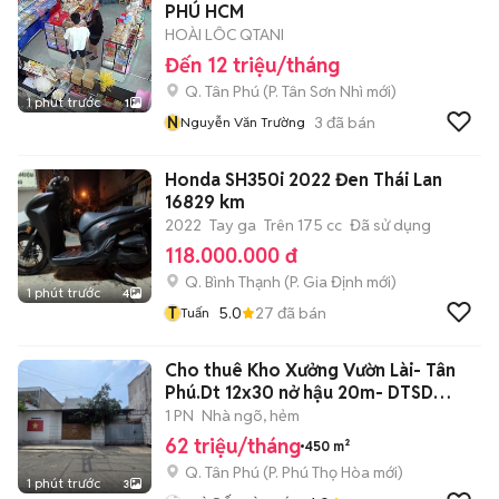
PHÚ HCM
HOÀI LÔC QTANI
Đến 12 triệu/tháng
Q. Tân Phú
(
P. Tân Sơn Nhì
mới)
1 phút trước
1
N
3
đã bán
Nguyễn Văn Trường
Honda SH350i 2022 Đen Thái Lan
16829 km
2022
Tay ga
Trên 175 cc
Đã sử dụng
118.000.000 đ
Q. Bình Thạnh
(
P. Gia Định
mới)
1 phút trước
4
T
5.0
27
đã bán
Tuấn
Cho thuê Kho Xưởng Vườn Lài- Tân
Phú.Dt 12x30 nở hậu 20m- DTSD
450m2
1 PN
Nhà ngõ, hẻm
62 triệu/tháng
450 m²
Q. Tân Phú
(
P. Phú Thọ Hòa
mới)
1 phút trước
3