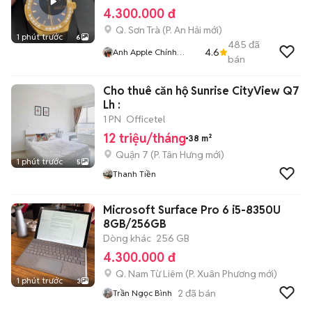
4.300.000 đ
Q. Sơn Trà
(
P. An Hải
mới)
1 phút trước
6
485
đã
4.6
Anh Apple Chính
bán
Hãng
Cho thuê căn hộ Sunrise CityView Q7
Lh :
1 PN
Officetel
12 triệu/tháng
38 m²
Quận 7
(
P. Tân Hưng
mới)
1 phút trước
5
Thanh Tiền
Microsoft Surface Pro 6 i5-8350U
8GB/256GB
Dòng khác
256 GB
4.300.000 đ
Q. Nam Từ Liêm
(
P. Xuân Phương
mới)
1 phút trước
3
2
đã bán
Trần Ngọc Bình