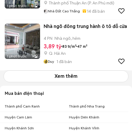
Thành phố Thuận An
(
P. An Phú
mới)
1 phút trước
10
14
đã bán
Nhà Đất Cao Thắng
Nhà ngõ đông trung hành ô tô đỗ cửa
4 PN
Nhà ngõ, hẻm
3,89 tỷ
83 tr/m²
47 m²
Q. Hải An
1 phút trước
9
d
1
đã bán
Duy
Xem thêm
Mua bán điện thoại
Thành phố Cam Ranh
Thành phố Nha Trang
Huyện Cam Lâm
Huyện Diên Khánh
Huyện Khánh Sơn
Huyện Khánh Vĩnh