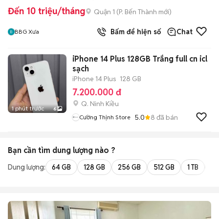
Đến 10 triệu/tháng
Quận 1
(
P. Bến Thành
mới)
Bấm để hiện số
Chat
BBG Xưa
iPhone 14 Plus 128GB Trắng full cn icl
sạch
iPhone 14 Plus
128 GB
7.200.000 đ
Q. Ninh Kiều
1 phút trước
6
5.0
8
đã bán
Cường Thịnh Store
Bạn cần tìm
dung lượng
nào ?
Dung lượng:
64 GB
128 GB
256 GB
512 GB
1 TB
2 