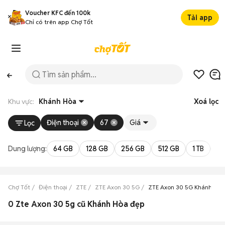
Voucher KFC đến 100k
Tải app
Chỉ có trên app Chợ Tốt
Khu vực:
Khánh Hòa
Xoá lọc
Điện thoại
67
Giá
Lọc
Dung lượng:
64 GB
128 GB
256 GB
512 GB
1 TB
2 
Chợ Tốt
Điện thoại
ZTE
ZTE Axon 30 5G
ZTE Axon 30 5G Khánh Hòa
0 Zte Axon 30 5g cũ Khánh Hòa đẹp