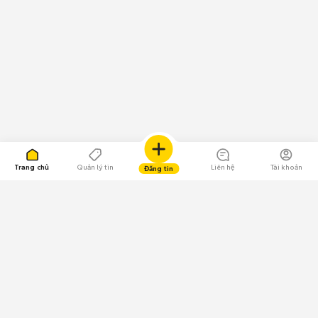
Trang chủ
Quản lý tin
Liên hệ
Tài khoản
Đăng tin
109.000 Bình chọn
Tải ứng dụng Chợ Tốt