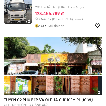
2017
6 tấn
Nhật Bản
Đã sử dụng
123.456.789 đ
Quận 12
(
P. Tân Thới Hiệp
mới)
1 phút trước
6
a
135
đã bán
A Bền
Tin nổi bật
3
TUYỂN 02 PHỤ BẾP VÀ 01 PHA CHẾ KIÊM PHỤC VỤ
CTY TNHH BÚN BÒ GÁNH XƯA