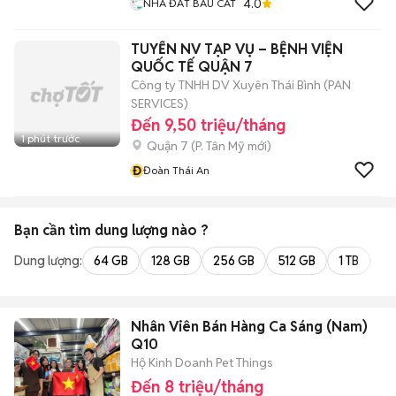
4.0
NHÀ ĐẤT BÀU CÁT
TUYỂN NV TẠP VỤ – BỆNH VIỆN
QUỐC TẾ QUẬN 7
Công ty TNHH DV Xuyên Thái Bình (PAN
SERVICES)
Đến 9,50 triệu/tháng
1 phút trước
Quận 7
(
P. Tân Mỹ
mới)
Đ
Đoàn Thái An
Bạn cần tìm
dung lượng
nào ?
Dung lượng:
64 GB
128 GB
256 GB
512 GB
1 TB
2 
Nhân Viên Bán Hàng Ca Sáng (Nam)
Q10
Hộ Kinh Doanh Pet Things
Đến 8 triệu/tháng