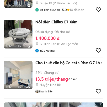
Quận 10
(
P. Vườn Lài
mới)
1 phút trước
3
5.0
10
đã bán
Pet Things Shop
Nôi điện Chillux E7 Xám
Đã sử dụng
Đồ cho bé
1.400.000 đ
Q. Bình Tân
(
P. An Lạc
mới)
1 phút trước
2
Phúc Hoàng
Cho thuê căn hộ Celesta Rise Q7 Lh :
2 PN
Chung cư
13,5 triệu/tháng
80 m²
Huyện Nhà Bè
1 phút trước
4
Thanh Tiền