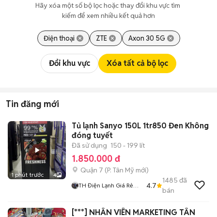
Hãy xóa một số bộ lọc hoặc thay đổi khu vực tìm 
kiếm để xem nhiều kết quả hơn
Điện thoại
ZTE
Axon 30 5G
Đổi khu vực
Xóa tất cả bộ lọc
Tin đăng mới
Tủ lạnh Sanyo 150L 1tr850 Đen Không
đóng tuyết
Đã sử dụng
150 - 199 lít
1.850.000 đ
Quận 7
(
P. Tân Mỹ
mới)
1 phút trước
4
1485
đã
4.7
TH Điện Lạnh Giá Rẻ
bán
Siêu Rẻ HCM
[***] NHÂN VIÊN MARKETING TÂN