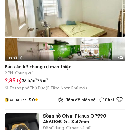
Tin nổi bật
4
Bán căn hô chung cư man thiện
2 PN
Chung cư
2,85 tỷ
38 tr/m²
75 m²
Thành phố Thủ Đức
(
P. Tăng Nhơn Phú
mới)
D
5.0
Bấm để hiện số
Chat
Do Thi Hoe
Đồng hồ Olym Pianus OP990-
45ADGK-GL-X 42mm
Đã sử dụng
Cả nam và nữ