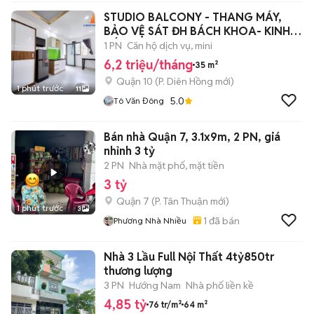
STUDIO BALCONY - THANG MÁY,
BẢO VỆ SÁT ĐH BÁCH KHOA- KINH
TẾ
1 PN
Căn hộ dịch vụ, mini
6,2 triệu/tháng
35 m²
Quận 10
(
P. Diên Hồng
mới)
1 phút trước
11
5.0
Tô Văn Đông
Bán nhà Quận 7, 3.1x9m, 2 PN, giá
nhỉnh 3 tỷ
2 PN
Nhà mặt phố, mặt tiền
3 tỷ
Quận 7
(
P. Tân Thuận
mới)
1 phút trước
3
1
đã bán
Phương Nhà Nhiều
Nhà 3 Lầu Full Nội Thất 4tỷ850tr
thương lượng
3 PN
Hướng Nam
Nhà phố liền kề
4,85 tỷ
76 tr/m²
64 m²