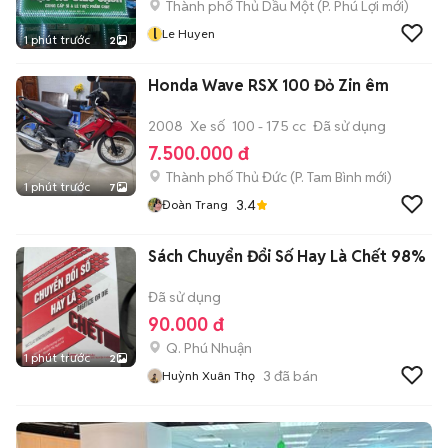
Thành phố Thủ Dầu Một
(
P. Phú Lợi
mới)
l
Le Huyen
1 phút trước
2
Honda Wave RSX 100 Đỏ Zin êm
2008
Xe số
100 - 175 cc
Đã sử dụng
7.500.000 đ
Thành phố Thủ Đức
(
P. Tam Bình
mới)
1 phút trước
7
3.4
Đoàn Trang
Sách Chuyển Đổi Số Hay Là Chết 98%
Đã sử dụng
90.000 đ
Q. Phú Nhuận
1 phút trước
2
3
đã bán
Huỳnh Xuân Thọ