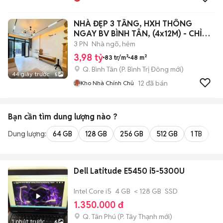
NHÀ ĐẸP 3 TẦNG, HXH THÔNG
NGAY BV BÌNH TÂN, (4x12M) - CHỈ
3tỷ98
3 PN
Nhà ngõ, hẻm
3,98 tỷ
83 tr/m²
48 m²
Q. Bình Tân
(
P. Bình Trị Đông
mới)
44 giây trước
5
12
đã bán
Kho Nhà Chính Chủ
Bạn cần tìm
dung lượng
nào ?
Dung lượng:
64 GB
128 GB
256 GB
512 GB
1 TB
2 
Dell Latitude E5450 i5-5300U
Intel Core i5
4 GB
< 128 GB
SSD
1.350.000 đ
Q. Tân Phú
(
P. Tây Thạnh
mới)
1 phút trước
6