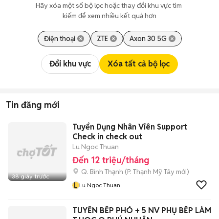
Hãy xóa một số bộ lọc hoặc thay đổi khu vực tìm 
kiếm để xem nhiều kết quả hơn
Điện thoại
ZTE
Axon 30 5G
Đổi khu vực
Xóa tất cả bộ lọc
Tin đăng mới
Tuyển Dụng Nhân Viên Support
Check in check out
Lu Ngoc Thuan
Đến 12 triệu/tháng
Q. Bình Thạnh
(
P. Thạnh Mỹ Tây
mới)
38 giây trước
L
Lu Ngoc Thuan
TUYỂN BẾP PHÓ + 5 NV PHỤ BẾP LÀM