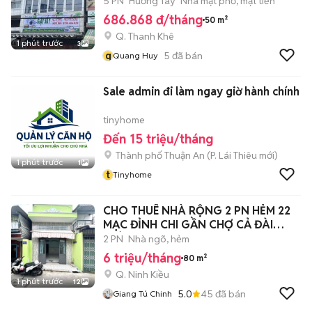
5 PN
Hướng Tây
Nhà mặt phố, mặt tiền
686.868 đ/tháng
50 m²
Q. Thanh Khê
1 phút trước
3
q
5
đã bán
Quang Huy
Sale admin đi làm ngay giờ hành chính
tinyhome
Đến 15 triệu/tháng
Thành phố Thuận An
(
P. Lái Thiêu
mới)
1 phút trước
1
t
Tinyhome
CHO THUÊ NHÀ RỘNG 2 PN HẺM 22
MẠC ĐỈNH CHI GẦN CHỢ CẢ ĐÀI
THÍCH HỢP KD
2 PN
Nhà ngõ, hẻm
6 triệu/tháng
80 m²
Q. Ninh Kiều
1 phút trước
12
5.0
45
đã bán
Giang Tú Chinh