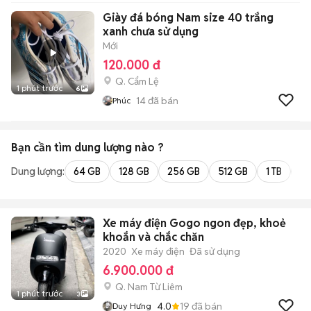
Giày đá bóng Nam size 40 trắng
xanh chưa sử dụng
Mới
120.000 đ
Q. Cẩm Lệ
1 phút trước
6
14
đã bán
Phúc
Bạn cần tìm
dung lượng
nào ?
Dung lượng:
64 GB
128 GB
256 GB
512 GB
1 TB
2 
Xe máy điện Gogo ngon đẹp, khoẻ
khoắn và chắc chăn
2020
Xe máy điện
Đã sử dụng
6.900.000 đ
Q. Nam Từ Liêm
1 phút trước
3
4.0
19
đã bán
Duy Hưng