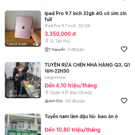
Ipad Pro 9.7 inch 32gb 4G có sim zin
full
iPad Pro 9.7 inch
32 GB
3.350.000 đ
Q. Tân Phú
1 phút trước
6
2
đã bán
T Nguyễn
TUYỂN RỬA CHÉN NHÀ HÀNG Q3, Q1
16H-22H30
saigonnew
Đến 6,10 triệu/tháng
Quận 3
(
P. Bàn Cờ
mới)
1 phút trước
6
50
đã bán
Anh Đức
Tuyển nam làm đậu hũ- bao ăn ở
Đến 10,80 triệu/tháng