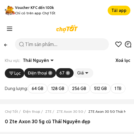
Voucher KFC đến 100k
Tải app
Chỉ có trên app Chợ Tốt
Khu vực:
Thái Nguyên
Xoá lọc
Điện thoại
67
Giá
Lọc
Dung lượng:
64 GB
128 GB
256 GB
512 GB
1 TB
2 
Chợ Tốt
Điện thoại
ZTE
ZTE Axon 30 5G
ZTE Axon 30 5G Thái Nguy
0 Zte Axon 30 5g cũ Thái Nguyên đẹp