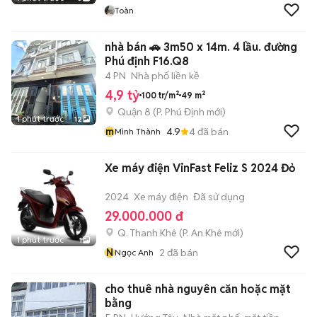
Toàn
nhà bán 🚗 3m50 x 14m. 4 lầu. đường
Phú định F16.Q8
4 PN
Nhà phố liền kề
4,9 tỷ
100 tr/m²
49 m²
Quận 8
(
P. Phú Định
mới)
1 phút trước
12
m
4.9
4
đã bán
Mình Thành
Xe máy điện VinFast Feliz S 2024 Đỏ
2024
Xe máy điện
Đã sử dụng
29.000.000 đ
Q. Thanh Khê
(
P. An Khê
mới)
1 phút trước
1
N
2
đã bán
Ngọc Anh
cho thuê nhà nguyên căn hoặc mặt
bằng