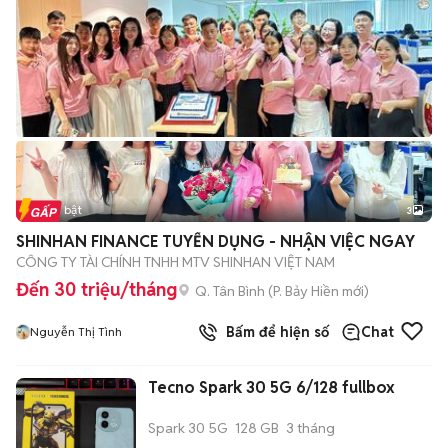
Tin nổi bật
3
SHINHAN FINANCE TUYỂN DỤNG - NHẬN VIỆC NGAY
CÔNG TY TÀI CHÍNH TNHH MTV SHINHAN VIỆT NAM
Đến 30 triệu/tháng
Q. Tân Bình
(
P. Bảy Hiền
mới)
Bấm để hiện số
Chat
Nguyễn Thị Tình
Tecno Spark 30 5G 6/128 fullbox
Spark 30 5G
128 GB
3 tháng