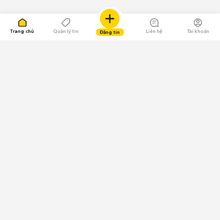
Trang chủ
Quản lý tin
Liên hệ
Tài khoản
Đăng tin
109.000 Bình chọn
Tải ứng dụng Chợ Tốt
Về Chợ Tốt
Quy chế sàn
Chính sách bảo mật
Giải quyết tranh chấp
CÔNG TY TNHH CHỢ TỐT - Người đại diện theo pháp luật:
Nguyễn Trọng Tấn; GPDKKD: 0312120782 do Sở KH & ĐT TP.HCM cấp ngày
11/01/2013;
GPMXH: 185/GP-BTTTT do Bộ Thông tin và Truyền thông
cấp ngày 09/07/2024 - Chịu trách nhiệm
nội dung: Trần Hoàng Ly.
Chính sách sử dụng