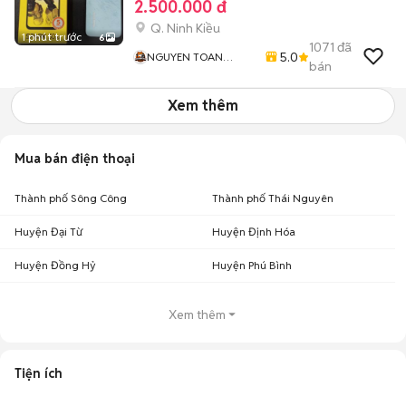
2.500.000 đ
Q. Ninh Kiều
1 phút trước
6
1071
đã
5.0
NGUYEN TOAN
bán
Mobile - Thu Máy Cũ -
Bán Trả Góp
Xem thêm
Mua bán điện thoại
Thành phố Sông Công
Thành phố Thái Nguyên
Huyện Đại Từ
Huyện Định Hóa
Huyện Đồng Hỷ
Huyện Phú Bình
Xem thêm
Tiện ích