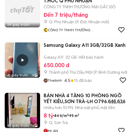
T.HOC Q PHÚ NHUẬN
CÔNG TY TNHH THƯƠNG MẠI GẤC ĐỎ
Đến 7 triệu/tháng
Q. Phú Nhuận
(
P. Đức Nhuận
mới)
39 giây trước
C
CÔNG TY TNHH THƯƠNG
MẠI GẤC ĐỎ
Samsung Galaxy A11 3GB/32GB Xanh
Galaxy A11
32 GB
Hết bảo hành
650.000 đ
Thành phố Thủ Dầu Một
(
P. Bình Dương
mới)
41 giây trước
5
4.5
15
đã bán
Thaibinh
BÁN NHÀ 4 TẦNG 10 PHÒNG NGÕ
YẾT KIÊU,SƠN TRÀ-LH O796.6̲4̲6̲.6͙3͙6
nhiều hơn 10 PN
Nhà mặt phố, mặt tiền
8 tỷ
84 tr/m²
95 m²
Q. Sơn Trà
42 giây trước
3
Mr AN