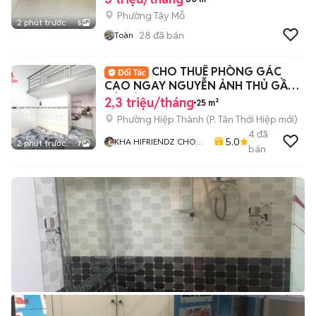
Phường Tây Mỗ
2 phút trước
5
28
đã bán
Toàn
CHO THUÊ PHÒNG GÁC
CAO NGAY NGUYỄN ẢNH THỦ GẦN
TÔ KÝ
2,3 triệu/tháng
25 m²
Phường Hiệp Thành
(
P. Tân Thới Hiệp
mới)
4
đã
5.0
KHA HIFRIENDZ CHO
2 phút trước
7
bán
THUÊ PHÒNG GIÁ RẺ
KHU VỰC GÒ VẤP - Q12
- TÂN BÌNH