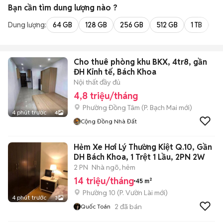
Bạn cần tìm
dung lượng
nào ?
Dung lượng:
64 GB
128 GB
256 GB
512 GB
1 TB
2 
Cho thuê phòng khu BKX, 4tr8, gần
ĐH Kinh tế, Bách Khoa
Nội thất đầy đủ
4,8 triệu/tháng
Phường Đồng Tâm
(
P. Bạch Mai
mới)
4 phút trước
4
Cộng Đồng Nhà Đất
Hẻm Xe Hơi Lý Thường Kiệt Q.10, Gần
DH Bách Khoa, 1 Trệt 1 Lầu, 2PN 2W
2 PN
Nhà ngõ, hẻm
14 triệu/tháng
45 m²
Phường 10
(
P. Vườn Lài
mới)
4 phút trước
3
2
đã bán
Quốc Toán