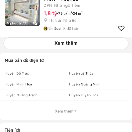
2 PN
Nhà ngõ, hẻm
1,8 tỷ
75 tr/m²
24 m²
Thị trấn Nhà Bè
5 phút trước
5
N
5
đã bán
Nhi Susi
Xem thêm
Mua bán đồ điện tử
Huyện Bố Trạch
Huyện Lệ Thủy
Huyện Minh Hóa
Huyện Quảng Ninh
Huyện Quảng Trạch
Huyện Tuyên Hóa
Xem thêm
Tiện ích