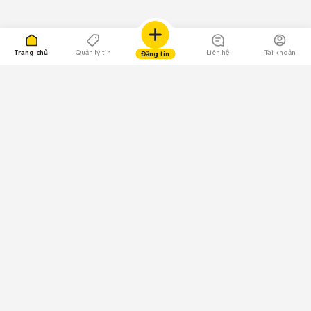
Trang chủ
Quản lý tin
Liên hệ
Tài khoản
Đăng tin
109.000 Bình chọn
Tải ứng dụng Chợ Tốt
Về Chợ Tốt
Quy chế sàn
Chính sách bảo mật
Giải quyết tranh chấp
CÔNG TY TNHH CHỢ TỐT - Người đại diện theo pháp luật:
Nguyễn Trọng Tấn; GPDKKD: 0312120782 do Sở KH & ĐT TP.HCM cấp ngày
11/01/2013;
GPMXH: 185/GP-BTTTT do Bộ Thông tin và Truyền thông
cấp ngày 09/07/2024 - Chịu trách nhiệm