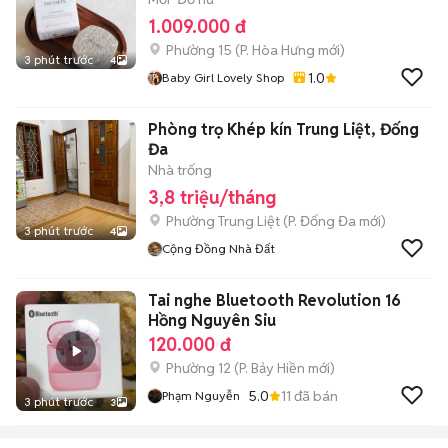
1.009.000 đ
Phường 15
(
P. Hòa Hưng
mới)
3 phút trước
4
1.0
Baby Girl Lovely Shop
Phòng trọ Khép kín Trung Liệt, Đống
Đa
Nhà trống
3,8 triệu/tháng
Phường Trung Liệt
(
P. Đống Đa
mới)
3 phút trước
4
Cộng Đồng Nhà Đất
Tai nghe Bluetooth Revolution 16
Hồng Nguyên Siu
120.000 đ
Phường 12
(
P. Bảy Hiền
mới)
5.0
11
đã bán
Phạm Nguyễn
3 phút trước
3