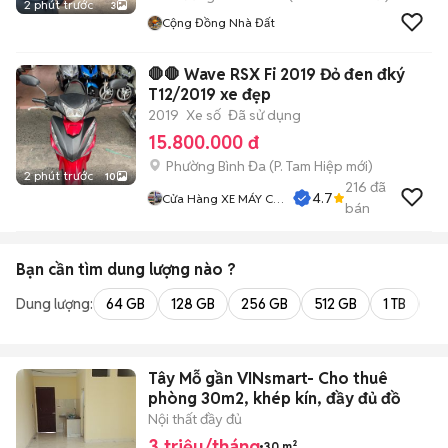
2 phút trước
3
Cộng Đồng Nhà Đất
🛑🛑 Wave RSX Fi 2019 Đỏ đen đký
T12/2019 xe đẹp
2019
Xe số
Đã sử dụng
15.800.000 đ
Phường Bình Đa
(
P. Tam Hiệp
mới)
2 phút trước
10
216
đã
4.7
Cửa Hàng XE MÁY CŨ
bán
THÀNH MỸ
Bạn cần tìm
dung lượng
nào ?
Dung lượng:
64 GB
128 GB
256 GB
512 GB
1 TB
2 
Tây Mỗ gần VINsmart- Cho thuê
phòng 30m2, khép kín, đầy đủ đồ
Nội thất đầy đủ
3 triệu/tháng
30 m²