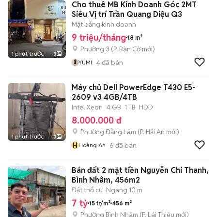
Cho thuê MB Kinh Doanh Góc 2MT
Siêu Vị trí Trần Quang Diệu Q3
Mặt bằng kinh doanh
9 triệu/tháng
18 m²
Phường 3
(
P. Bàn Cờ
mới)
1 phút trước
3
4
đã bán
YUMI
Máy chủ Dell PowerEdge T430 E5-
2609 v3 4GB/4TB
Intel Xeon
4 GB
1 TB
HDD
8.000.000 đ
Phường Đằng Lâm
(
P. Hải An
mới)
1 phút trước
3
H
6
đã bán
Hoàng An
Bán đất 2 mặt tiền Nguyễn Chí Thanh,
Bình Nhâm, 456m2
Đất thổ cư
Ngang 10 m
7 tỷ
15 tr/m²
456 m²
Phường Bình Nhâm
(
P. Lái Thiêu
mới)