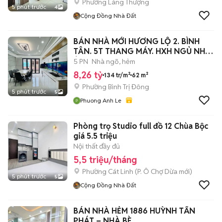
Phường Láng Thượng
5 phút trước
4
Cộng Đồng Nhà Đất
BÁN NHÀ MỚI HƯƠNG LỘ 2. BÌNH
TÂN. 5T THANG MÁY. HXH NGỦ NHÀ.
Ở NGAY
5 PN
Nhà ngõ, hẻm
8,26 tỷ
134 tr/m²
62 m²
Phường Bình Trị Đông
5 phút trước
5
Phuong Anh Le
Phòng trọ Studio full đồ 12 Chùa Bộc
giá 5.5 triệu
Nội thất đầy đủ
5,5 triệu/tháng
Phường Cát Linh
(
P. Ô Chợ Dừa
mới)
5 phút trước
5
Cộng Đồng Nhà Đất
BÁN NHÀ HẺM 1886 HUỲNH TẤN
PHÁT – NHÀ BÈ