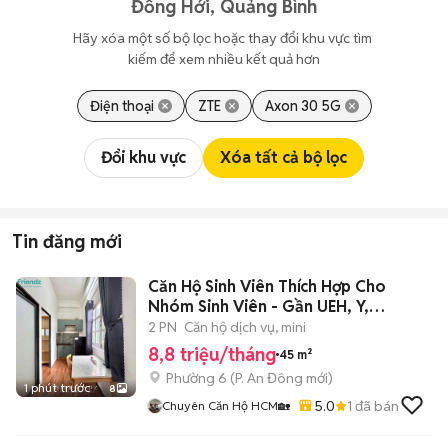
Đồng Hới, Quảng Bình
Hãy xóa một số bộ lọc hoặc thay đổi khu vực tìm 
kiếm để xem nhiều kết quả hơn
Điện thoại
ZTE
Axon 30 5G
Đổi khu vực
Xóa tất cả bộ lọc
Tin đăng mới
Căn Hộ Sinh Viên Thích Hợp Cho
Nhóm Sinh Viên - Gần UEH, Y,
SGU,KHTN
2 PN
Căn hộ dịch vụ, mini
8,8 triệu/tháng
45 m²
Phường 6
(
P. An Đông
mới)
1 phút trước
8
5.0
1
đã bán
Chuyên Căn Hộ HCM🏡