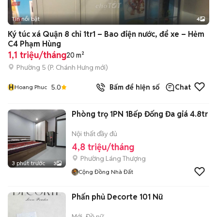
Tin nổi bật
4
Ký túc xá Quận 8 chỉ 1tr1 – Bao điện nước, để xe – Hẻm
C4 Phạm Hùng
1,1 triệu/tháng
20 m²
Phường 5
(
P. Chánh Hưng
mới)
H
5.0
Bấm để hiện số
Chat
Hoang Phuc
Phòng trọ 1PN 1Bếp Đống Đa giá 4.8tr
Nội thất đầy đủ
4,8 triệu/tháng
Phường Láng Thượng
3 phút trước
3
Cộng Đồng Nhà Đất
Phấn phủ Decorte 101 Nữ
Mới
Đồ nữ