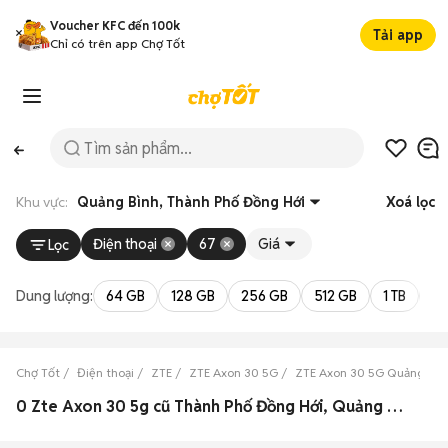
Voucher KFC đến 100k
Tải app
Chỉ có trên app Chợ Tốt
Khu vực:
Quảng Bình, Thành Phố Đồng Hới
Xoá lọc
Điện thoại
67
Giá
Lọc
Dung lượng:
64 GB
128 GB
256 GB
512 GB
1 TB
2 
Chợ Tốt
Điện thoại
ZTE
ZTE Axon 30 5G
ZTE Axon 30 5G Quảng Bìn
0 Zte Axon 30 5g cũ Thành Phố Đồng Hới, Quảng Bình đẹp