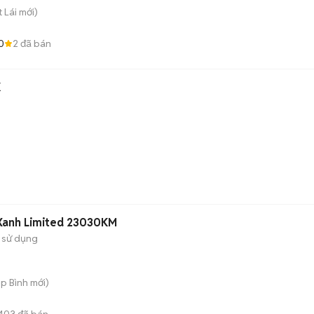
t Lái
mới)
0
2
đã bán
K
Xanh Limited 23030KM
 sử dụng
ệp Bình
mới)
403
đã bán