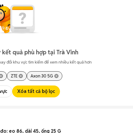
 kết quả phù hợp tại Trà Vinh
hay đổi khu vực tìm kiếm để xem nhiều kết quả hơn
ZTE
Axon 30 5G
 vực
Xóa tất cả bộ lọc
đo: eo 86, dài 45, ống 25 G