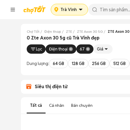
Trà Vinh
Chợ Tốt
Điện thoại
ZTE
ZTE Axon 30 5G
ZTE Axon 30 
0 Zte Axon 30 5g cũ Trà Vinh đẹp
Lọc
Điện thoại
67
Giá
Dung lượng:
64 GB
128 GB
256 GB
512 GB
Siêu thị điện tử
Tất cả
Cá nhân
Bán chuyên