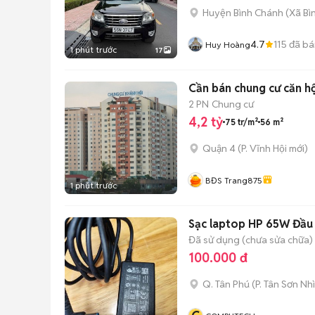
Huyện Bình Chánh
(
Xã Bì
4.7
115
đã bá
Huy Hoàng
1 phút trước
17
Cần bán chung cư căn h
2 PN
Chung cư
4,2 tỷ
75 tr/m²
56 m²
Quận 4
(
P. Vĩnh Hội
mới)
BĐS Trang875
1 phút trước
Sạc laptop HP 65W Đầu
Đã sử dụng (chưa sửa chữa)
100.000 đ
Q. Tân Phú
(
P. Tân Sơn Nhì