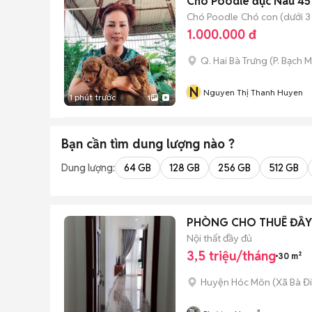
Chó Poodle đực Nâu 45
Chó Poodle
Chó con (dưới 3
1.000.000 đ
Q. Hai Bà Trưng
(
P. Bạch M
N
Nguyen Thị Thanh Huyen
1 phút trước
1
Bạn cần tìm
dung lượng
nào ?
Dung lượng:
64 GB
128 GB
256 GB
512 GB
PHÒNG CHO THUÊ ĐẦY
Nội thất đầy đủ
3,5 triệu/tháng
30 m²
Huyện Hóc Môn
(
Xã Bà Đ