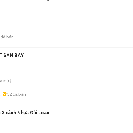
đã bán
ÁT SÂN BAY
̀a
mới)
32
đã bán
n
 3 cánh Nhựa Đài Loan