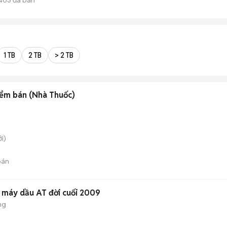
1 TB
2 TB
> 2 TB
điểm bán (Nhà Thuốc)
i)
bán
5 máy dầu AT đời cuối 2009
ng