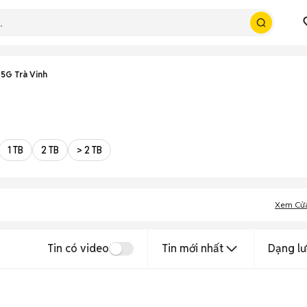
5G Trà Vinh
1 TB
2 TB
> 2 TB
Xem Cử
Tin có video
Tin mới nhất
Dạng lư