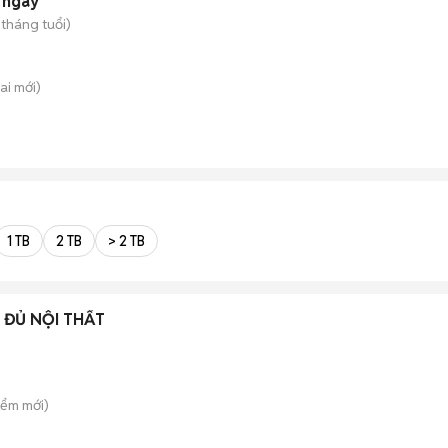
 ngày
 tháng tuổi)
ai
mới)
1 TB
2 TB
> 2 TB
 ĐỦ NỘI THẤT
iểm
mới)