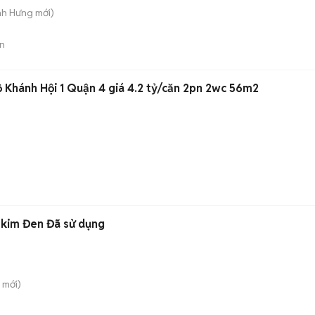
nh Hưng
mới)
n
ộ Khánh Hội 1 Quận 4 giá 4.2 tỷ/căn 2pn 2wc 56m2
 kim Đen Đã sử dụng
mới)