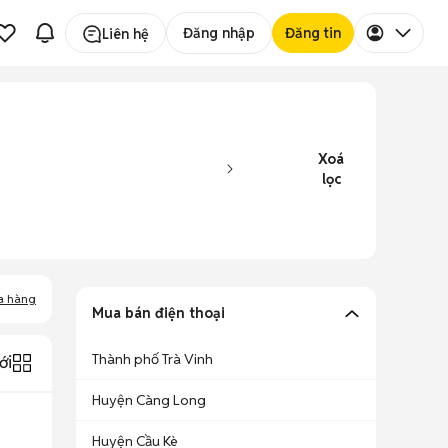
Đăng nhập
Đăng tin
Liên hệ
Xoá
lọc
a hàng
Mua bán điện thoại
Thành phố Trà Vinh
ới
Huyện Càng Long
Huyện Cầu Kè