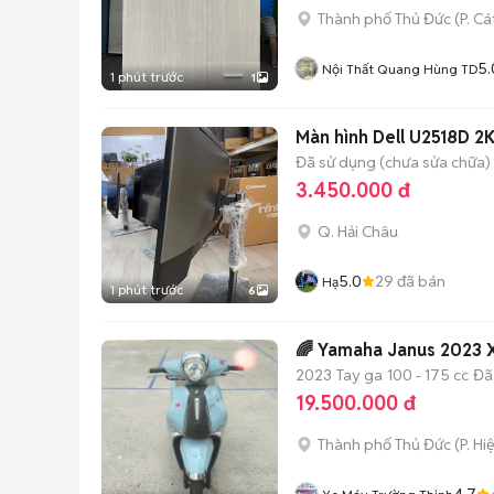
Thành phố Thủ Đức
(
P. Cá
5.
Nội Thất Quang Hùng TD
1 phút trước
1
Màn hình Dell U2518D 2
Đã sử dụng (chưa sửa chữa)
3.450.000 đ
Q. Hải Châu
5.0
29
đã bán
Hạ
1 phút trước
6
🌈 Yamaha Janus 2023 
2023
Tay ga
100 - 175 cc
Đã
19.500.000 đ
Thành phố Thủ Đức
(
P. Hi
4.7