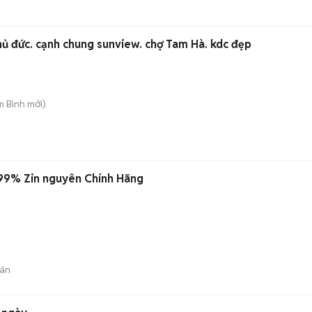
hủ đức. cạnh chung sunview. chợ Tam Hà. kdc đẹp
m Bình
mới)
 99% Zin nguyên Chính Hãng
án