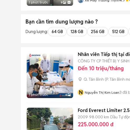
Xe Máy Trường Thịnh
1 phút trước
9
Bạn cần tìm
dung lượng
nào ?
Dung lượng:
64 GB
128 GB
256 GB
512 GB
Nhân viên Tiếp thị tại 
CÔNG TY CP THIẾT BỊ Y SINH
Đến 10 triệu/tháng
Q. Tân Bình
(
P. Tân Bình
mớ
N
3
đã 
Nguyễn Thị Kim Loan
1 phút trước
6
Ford Everest Limiter 2.
2009
98.000 km
Dầu
Tự độ
225.000.000 đ