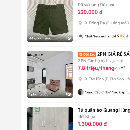
Đã sử dụng
Đồ nam
220.000 đ
Q. Đống Đa
(
P. Láng
mới)
4.9
641
Chất Secondhand
44 giây trước
4
2PN GIÁ RẺ S
2 PN
Căn hộ dịch vụ, mini
7,8 triệu/tháng
65 m²
Q. Tân Bình
(
P. Tân Sơn Ho
Cung Cấp CHDV Cao Cấp Tâ
1 phút trước
5
Bình - Phú Nhuận
Tủ quần áo Quang Hùng
Mới
Nhựa
1.300.000 đ