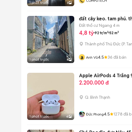
C
COMPUTECH
1 phút trước
3
đất cây keo. tam phú. t
Đất thổ cư
Ngang 4 m
4,8 tỷ
92 tr/m²
52 m²
Thành phố Thủ Đức
(
P. Ta
a
4.5
36
đã bán
Anh Vũ
1 phút trước
4
Apple AirPods 4 Trắng
2.200.000 đ
Q. Bình Thạnh
4.5
1278
đã b
Đức Phong
1 phút trước
6