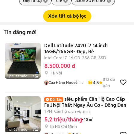
Điện thoại
ZTE
Axon 30 Pro 5G
Xóa tất cả bộ lọc
Tin đăng mới
Dell Latitude 7420 i7 14 inch
16GB/256GB- Đẹp, Rẻ
Intel Core i7
16 GB
256 GB
SSD
8.500.000 đ
Hà Nội
1 phút trước
6
813
đã
4.8
Cửa Hàng Nguyễn
bán
Đức Toàn
siêu phẩm Căn Hộ Cao Cấp
Full Nội Thất Ngay Âu Cơ - Đồng Đen
1 PN
Căn hộ dịch vụ, mini
5,2 triệu/tháng
40 m²
Tp Hồ Chí Minh
1 phút trước
7