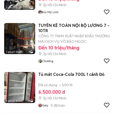
Tp Hồ Chí Minh
1 phút trước
1
Bùi Mỹ Linh
TUYỂN KẾ TOÁN NỘI BỘ LƯƠNG 7 -
10TR
CÔNG TY TNHH XUẤT NHẬP KHẨU THƯƠNG
MẠI DỊCH VỤ VÕ BẢO NGỌC
Đến 10 triệu/tháng
1 phút trước
3
Tp Hồ Chí Minh
Chương
Tủ mát Coca-Cola 700L 1 cánh Đỏ
Đã sử dụng
> 500 lít
6.500.000 đ
Tp Hồ Chí Minh
1 phút trước
2
5
đã bán
Italy