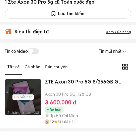
1 Zte Axon 30 Pro 5g cũ Toàn quốc đẹp
Lưu tìm kiếm
Siêu thị điện tử
Xem Cửa hàng
Tin có video
Tin mới nhất
Tất cả
Cá nhân
Bán chuyên
ZTE Axon 30 Pro 5G 8/256GB GL
Axon 30 Pro 5G
128 GB
Tin hết hạn
3.600.000 đ
Rẻ hơn
2 tháng trước
5
Tp Hồ Chí Minh
4.2
514
đã bán