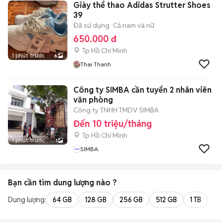
Giày thể thao Adidas Strutter Shoes
39
Đã sử dụng
Cả nam và nữ
650.000 đ
Tp Hồ Chí Minh
1 phút trước
6
Thai Thanh
Công ty SIMBA cần tuyển 2 nhân viên
văn phòng
Công ty TNHH TMDV SIMBA
Đến 10 triệu/tháng
Tp Hồ Chí Minh
1 phút trước
1
SIMBA
Bạn cần tìm
dung lượng
nào ?
Dung lượng:
64 GB
128 GB
256 GB
512 GB
1 TB
2 