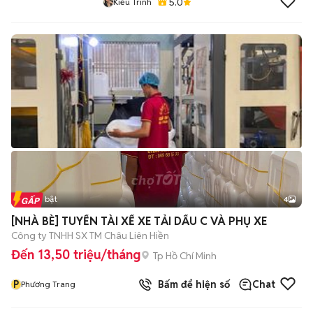
5.0
Kiều Trinh
Tin nổi bật
4
[NHÀ BÈ] TUYỂN TÀI XẾ XE TẢI DẤU C VÀ PHỤ XE
Công ty TNHH SX TM Châu Liên Hiền
Đến 13,50 triệu/tháng
Tp Hồ Chí Minh
P
Bấm để hiện số
Chat
Phương Trang