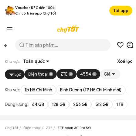
Voucher KFC đến 100k
Tải app
Chỉ có trên app Chợ Tốt
Khu vực:
Toàn quốc
Xoá lọc
Điện thoại
ZTE
4554
Giá
Lọc
Khu vực:
Tp Hồ Chí Minh
Bình Dương (TP Hồ Chí Minh mới)
Bà 
Dung lượng:
64 GB
128 GB
256 GB
512 GB
1 TB
2 
Chợ Tốt
Điện thoại
ZTE
ZTE Axon 30 Pro 5G