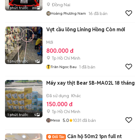
Đồng Nai
1 phút trước
20
16
đã bán
Hoàng Phương Nam
Vợt cầu lông Lining Hồng Còn mới
Mới
800.000 đ
Tp Hồ Chí Minh
1 phút trước
1
T
1
đã bán
Trân Ngoc Bau
Máy xay thịt Bear SB-MA02L 18 tháng
Đã sử dụng
Khác
150.000 đ
Tp Hồ Chí Minh
1 phút trước
5
5.0
1031
đã bán
Messi
Căn hộ 50m2 1pn full nt