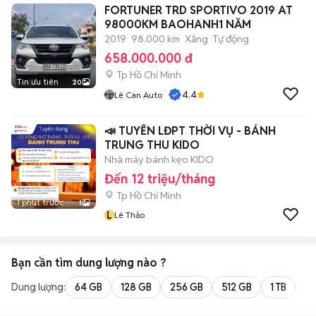
FORTUNER TRD SPORTIVO 2019 AT
98000KM BAOHANH1 NĂM
2019
98.000 km
Xăng
Tự động
658.000.000 đ
Tp Hồ Chí Minh
Tin ưu tiên
20
4.4
Lê Can Auto
📣 TUYỂN LĐPT THỜI VỤ - BÁNH
TRUNG THU KIDO
Nhà máy bánh kẹo KIDO
Đến 12 triệu/tháng
Tp Hồ Chí Minh
1 phút trước
1
L
Lê Thảo
Bạn cần tìm
dung lượng
nào ?
Dung lượng:
64 GB
128 GB
256 GB
512 GB
1 TB
2 