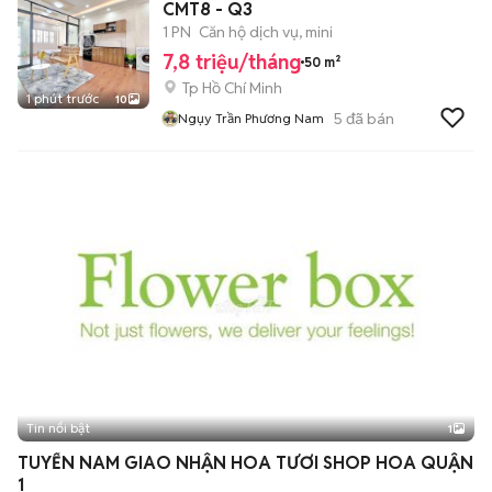
CMT8 - Q3
1 PN
Căn hộ dịch vụ, mini
7,8 triệu/tháng
50 m²
Tp Hồ Chí Minh
1 phút trước
10
5
đã bán
Ngụy Trần Phương Nam
Tin nổi bật
1
TUYỂN NAM GIAO NHẬN HOA TƯƠI SHOP HOA QUẬN
1