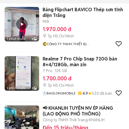
Bảng Flipchart BAVICO Thép sơn tĩnh
điện Trắng
Mới
1.970.000 đ
Tp Hồ Chí Minh
1 phút trước
2
C
CÔNG TY TNHH THIẾT BỊ
GIÁO DỤC BAVICO
Realme 7 Pro Chip Snap 720G bản
8+4/128Gb, màn zin
7 Pro
128 GB
1.700.000 đ
Tp Hồ Chí Minh
1 phút trước
3
4.9
533
đã bán
BAOLONGMOBILE
📢 KHANLIH TUYỂN NV ÉP HÀNG
(LAO ĐỘNG PHỔ THÔNG)
Công ty TNHH Thời Trang KHANLIH
Đến 15 triệu/tháng