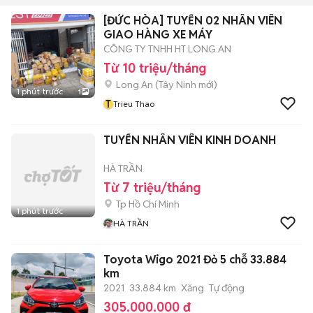
[ĐỨC HÒA] TUYỂN 02 NHÂN VIÊN
GIAO HÀNG XE MÁY
CÔNG TY TNHH HT LONG AN
Từ 10 triệu/tháng
Long An
(
Tây Ninh
mới)
1 phút trước
1
T
Trieu Thao
TUYỂN NHÂN VIÊN KINH DOANH
HÀ TRẦN
Từ 7 triệu/tháng
Tp Hồ Chí Minh
1 phút trước
HÀ TRẦN
Toyota Wigo 2021 Đỏ 5 chỗ 33.884
km
2021
33.884 km
Xăng
Tự động
305.000.000 đ