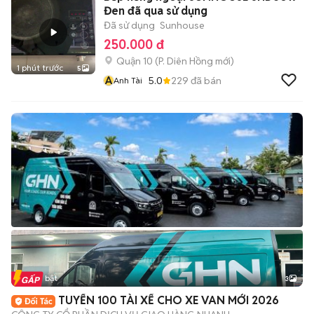
Đen đã qua sử dụng
Đã sử dụng
Sunhouse
250.000 đ
Quận 10
(
P. Diên Hồng
mới)
1 phút trước
5
A
5.0
229
đã bán
Anh Tài
Tin nổi bật
3
TUYỂN 100 TÀI XẾ CHO XE VAN MỚI 2026