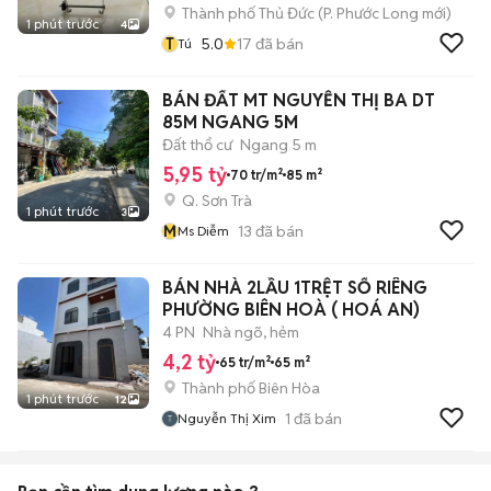
Thành phố Thủ Đức
(
P. Phước Long
mới)
1 phút trước
4
T
5.0
17
đã bán
Tú
BÁN ĐẤT MT NGUYỄN THỊ BA DT
85M NGANG 5M
Đất thổ cư
Ngang 5 m
5,95 tỷ
70 tr/m²
85 m²
Q. Sơn Trà
1 phút trước
3
M
13
đã bán
Ms Diễm
BÁN NHÀ 2LẦU 1TRỆT SỔ RIÊNG
PHƯỜNG BIÊN HOÀ ( HOÁ AN)
4 PN
Nhà ngõ, hẻm
4,2 tỷ
65 tr/m²
65 m²
Thành phố Biên Hòa
1 phút trước
12
1
đã bán
Nguyễn Thị Xim