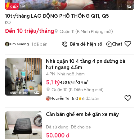
Tin nổi bật
1
10tr/tháng LAO ĐỘNG PHỔ THÔNG Q11, Q5
KQ
Đến 10 triệu/tháng
Quận 11
(
P. Minh Phụng
mới)
1
đã bán
Bấm để hiện số
Chat
Kim Quang
Nhà quận 10 4 tầng 4 pn đường bà
hạt ngang 4.5m
4 PN
Nhà ngõ, hẻm
5,1 tỷ
150 tr/m²
34 m²
Quận 10
(
P. Diên Hồng
mới)
1 phút trước
5
5.0
6
đã bán
Nguyễn Tú
Cần bán ghế em bé gắn xe máy
Đã sử dụng
Đồ cho bé
50.000 đ