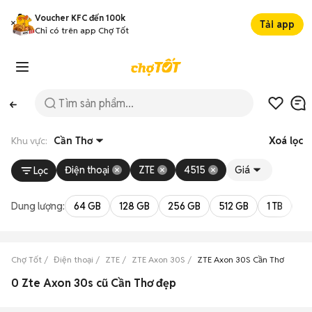
Voucher KFC đến 100k
Tải app
Chỉ có trên app Chợ Tốt
Khu vực:
Cần Thơ
Xoá lọc
Điện thoại
ZTE
4515
Giá
Lọc
Dung lượng:
64 GB
128 GB
256 GB
512 GB
1 TB
2 
Chợ Tốt
Điện thoại
ZTE
ZTE Axon 30S
ZTE Axon 30S Cần Thơ
0 Zte Axon 30s cũ Cần Thơ đẹp