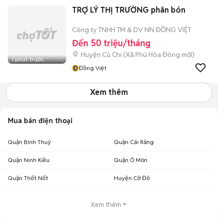
TRỢ LÝ THỊ TRƯỜNG phân bón
Công ty TNHH TM & DV NN ĐỒNG VIỆT
Đến 50 triệu/tháng
Huyện Củ Chi
(
Xã Phú Hòa Đông
mới)
1 phút trước
Đ
Đồng Việt
Xem thêm
Mua bán điện thoại
Quận Bình Thuỷ
Quận Cái Răng
Quận Ninh Kiều
Quận Ô Môn
Quận Thốt Nốt
Huyện Cờ Đỏ
Xem thêm