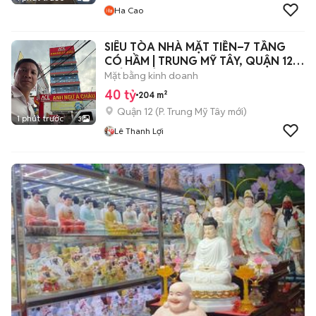
Ha Cao
SIÊU TÒA NHÀ MẶT TIỀN–7 TẦNG
CÓ HẦM | TRUNG MỸ TÂY, QUẬN 12-
CHỈ 40 TỶ
Mặt bằng kinh doanh
40 tỷ
204 m²
Quận 12
(
P. Trung Mỹ Tây
mới)
1 phút trước
3
Lê Thanh Lợi