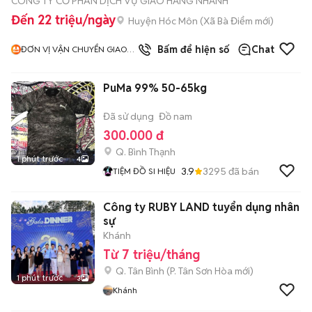
CÔNG TY CỔ PHẦN DỊCH VỤ GIAO HÀNG NHANH
Đến 22 triệu/ngày
Huyện Hóc Môn
(
Xã Bà Điểm
mới)
Bấm để hiện số
Chat
ĐƠN VỊ VẬN CHUYỂN GIAO
HÀNG NHANH
PuMa 99% 50-65kg
Đã sử dụng
Đồ nam
300.000 đ
Q. Bình Thạnh
1 phút trước
4
3.9
3295
đã bán
TIỆM ĐỒ SI HIỆU
Công ty RUBY LAND tuyển dụng nhân
sự
Khánh
Từ 7 triệu/tháng
Q. Tân Bình
(
P. Tân Sơn Hòa
mới)
1 phút trước
3
Khánh