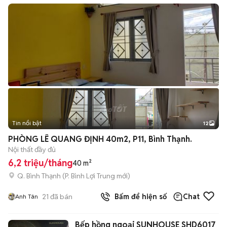
Tin nổi bật
12
+
2
PHÒNG LÊ QUANG ĐỊNH 40m2, P11, Bình Thạnh.
Nội thất đầy đủ
6,2 triệu/tháng
40 m²
Q. Bình Thạnh
(
P. Bình Lợi Trung
mới)
21
đã bán
Bấm để hiện số
Chat
Anh Tân
Bếp hồng ngoại SUNHOUSE SHD6017