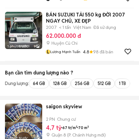
BÁN SUZUKI TẢI 550 kg ĐỜI 2007
NGAY CHỦ, XE ĐẸP
2007
< 1 tấn
Việt Nam
Đã sử dụng
62.000.000 đ
Huyện Củ Chi
1 phút trước
9
L
4.8
98
đã bán
Lương Mạnh Tuấn
Bạn cần tìm
dung lượng
nào ?
Dung lượng:
64 GB
128 GB
256 GB
512 GB
1 TB
2 
saigon skyview
2 PN
Chung cư
4,7 tỷ
67 tr/m²
70 m²
Quận 8
(
P. Chánh Hưng
mới)
1 phút trước
2