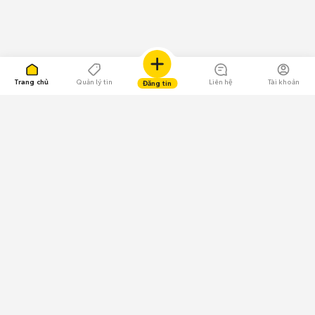
Trang chủ
Quản lý tin
Liên hệ
Tài khoản
Đăng tin
109.000 Bình chọn
Tải ứng dụng Chợ Tốt
Về Chợ Tốt
Quy chế sàn
Chính sách bảo mật
Giải quyết tranh chấp
CÔNG TY TNHH CHỢ TỐT - Người đại diện theo pháp luật:
Nguyễn Trọng Tấn; GPDKKD: 0312120782 do Sở KH & ĐT TP.HCM cấp ngày
11/01/2013;