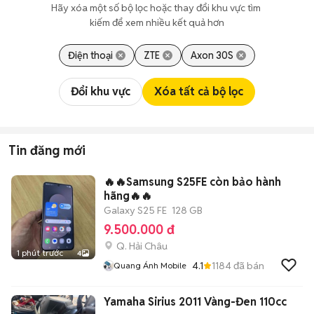
Hãy xóa một số bộ lọc hoặc thay đổi khu vực tìm 
kiếm để xem nhiều kết quả hơn
Điện thoại
ZTE
Axon 30S
Đổi khu vực
Xóa tất cả bộ lọc
Tin đăng mới
🔥🔥Samsung S25FE còn bảo hành
hãng🔥🔥
Galaxy S25 FE
128 GB
9.500.000 đ
Q. Hải Châu
1 phút trước
4
4.1
1184
đã bán
Quang Ánh Mobile
Yamaha Sirius 2011 Vàng-Đen 110cc