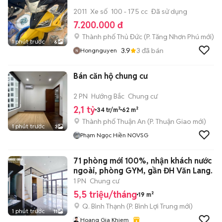
2011
Xe số
100 - 175 cc
Đã sử dụng
7.200.000 đ
Thành phố Thủ Đức
(
P. Tăng Nhơn Phú
mới)
1 phút trước
6
3.9
3
đã bán
Hongnguyen
Bán căn hộ chung cư
2 PN
Hướng Bắc
Chung cư
2,1 tỷ
34 tr/m²
62 m²
Thành phố Thuận An
(
P. Thuận Giao
mới)
1 phút trước
3
Phạm Ngọc Hiền NOVSG
71 phòng mới 100%, nhận khách nước
ngoài, phòng GYM, gần ĐH Văn Lang.
1 PN
Chung cư
5,5 triệu/tháng
19 m²
Q. Bình Thạnh
(
P. Bình Lợi Trung
mới)
1 phút trước
11
Hoang Gia Khiem