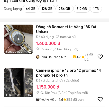
Bạn cần tìm
dung lượng
nào ?
Dung lượng:
64 GB
128 GB
256 GB
512 GB
1 TB
2 
Đồng hồ Romanette Vàng 18K Đá
Unisex
Đã sử dụng
Cả nam và nữ
1.600.000 đ
Quận 7
(
P. Tân Hưng
mới)
1 phút trước
1
32
đã
4.8
Đồng Hồ Trang Sức
bán
Phụ Kiện
Camera iphone 12 pro 12 promax 14
promax 14 pro th
Đã sử dụng (chưa sửa chữa)
1.150.000 đ
Q. Tân Phú
(
P. Phú Thọ Hòa
mới)
1 phút trước
1
4.6
352
đã bán
Trương Hiệp