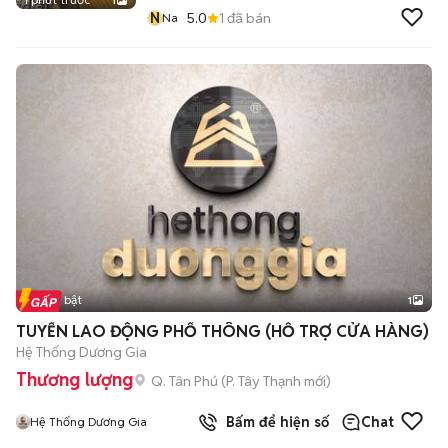
1
N
5.0
1
đã bán
Na
Tin nổi bật
1
TUYỂN LAO ĐỘNG PHỔ THÔNG (HỖ TRỢ CỬA HÀNG)
Hệ Thống Dương Gia
Thương lượng
Q. Tân Phú
(
P. Tây Thạnh
mới)
Bấm để hiện số
Chat
Hệ Thống Dương Gia