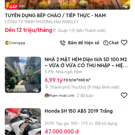
Tin nổi bật
4
TUYỂN DỤNG BẾP CHẢO / TIẾP THỰC - NAM
CÔNG TY TNHH THƯƠNG MẠI PARSLEY
Đến 12 triệu/tháng
Quận 1
(
P. Bến Thành
mới)
C
Bấm để hiện số
Chat
Changgg
NHÀ 2 MẶT HẺM Diện tích SD 100 M2
– VỪA Ở VỪA CÓ THU NHẬP – HIỆP
BÌNH
5 PN
Nhà ngõ, hẻm
6,99 tỷ
70 tr/m²
100 m²
Thành phố Thủ Đức
(
P. Hiệp Bình
mới)
1 phút trước
9
2
đã bán
Phạm Hoài Linh
Honda SH 150 ABS 2019 Trắng
2019
Tay ga
100 - 175 cc
Đã sử dụng
47.000.000 đ