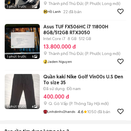
Thành phố Thủ Đức
(
P. Phước Long
mới)
1 phút trước
2
H
22
đã bán
Hồ Lanh
Asus TUF FX506HC i7 11800H
8GB/512GB RTX3050
Intel Core i7
8 GB
512 GB
13.800.000 đ
Thành phố Thủ Đức
(
P. Phước Long
mới)
1 phút trước
5
J
Jaden Nguyen
Quần kaki Nike Golf Vin00s U.S Đen
To size 35
Đã sử dụng
Đồ nam
400.000 đ
Q. Gò Vấp
(
P. Thông Tây Hội
mới)
1 phút trước
6
4.6
1050
đã bán
Linhdinhv2hands