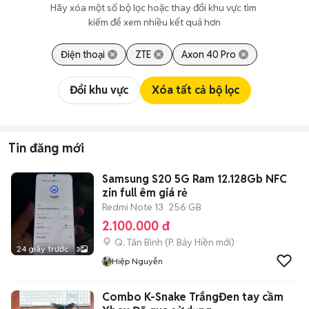
Hãy xóa một số bộ lọc hoặc thay đổi khu vực tìm 
kiếm để xem nhiều kết quả hơn
Điện thoại
ZTE
Axon 40 Pro
Đổi khu vực
Xóa tất cả bộ lọc
Tin đăng mới
Samsung S20 5G Ram 12.128Gb NFC
zin full êm giá rẻ
Redmi Note 13
256 GB
2.100.000 đ
Q. Tân Bình
(
P. Bảy Hiền
mới)
24 giây trước
3
Hiệp Nguyễn
Combo K-Snake TrắngĐen tay cầm