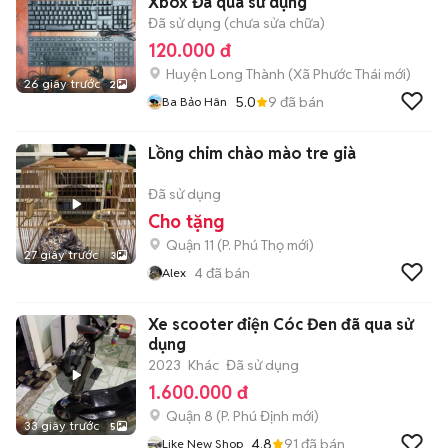
Xbox Đã qua sử dụng
Đã sử dụng (chưa sửa chữa)
120.000 đ
Huyện Long Thành
(
Xã Phước Thái
mới)
26 giây trước
2
5.0
9
đã bán
Ba Bảo Hân
Lồng chim chào mào tre già
Đã sử dụng
Cho tặng
Quận 11
(
P. Phú Thọ
mới)
27 giây trước
3
4
đã bán
Alex
Xe scooter điện Cóc Đen đã qua sử
dụng
2023
Khác
Đã sử dụng
1.600.000 đ
Quận 8
(
P. Phú Định
mới)
33 giây trước
5
4.8
91
đã bán
Like New Shop