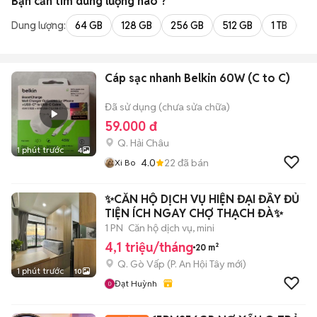
Bạn cần tìm
dung lượng
nào ?
Dung lượng:
64 GB
128 GB
256 GB
512 GB
1 TB
2 
Cáp sạc nhanh Belkin 60W (C to C)
Đã sử dụng (chưa sửa chữa)
59.000 đ
Q. Hải Châu
1 phút trước
4
4.0
22
đã bán
Xi Bo
✨CĂN HỘ DỊCH VỤ HIỆN ĐẠI ĐẦY ĐỦ
TIỆN ÍCH NGAY CHỢ THẠCH ĐÀ✨
1 PN
Căn hộ dịch vụ, mini
4,1 triệu/tháng
20 m²
Q. Gò Vấp
(
P. An Hội Tây
mới)
1 phút trước
10
Đạt Huỳnh