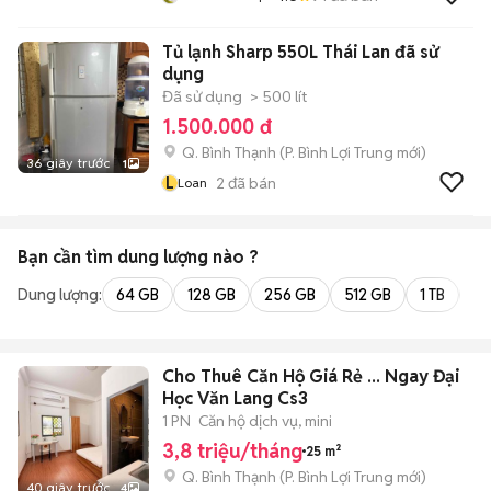
Tủ lạnh Sharp 550L Thái Lan đã sử
dụng
Đã sử dụng
> 500 lít
1.500.000 đ
Q. Bình Thạnh
(
P. Bình Lợi Trung
mới)
36 giây trước
1
L
2
đã bán
Loan
Bạn cần tìm
dung lượng
nào ?
Dung lượng:
64 GB
128 GB
256 GB
512 GB
1 TB
2 
Cho Thuê Căn Hộ Giá Rẻ ... Ngay Đại
Học Văn Lang Cs3
1 PN
Căn hộ dịch vụ, mini
3,8 triệu/tháng
25 m²
Q. Bình Thạnh
(
P. Bình Lợi Trung
mới)
40 giây trước
4