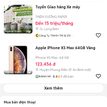
Tuyển Giao hàng Xe máy
THIÊN VƯƠNG PAPER
Đến 15 triệu/tháng
Q. Long Biên
1 phút trước
2
C
Công Ty TNHH TM & DV
Thiên Vương Gia
Apple iPhone XS Max 64GB Vàng
iPhone XS Max
64 GB
123.456 đ
Huyện Phong Điền
(
P. An Bình
mới)
1 phút trước
1
4.4
3
đã bán
BÁNH MÌ
Xem thêm
Mua bán điện thoại