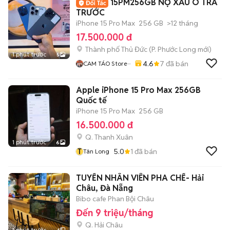
15PM256GB NỢ XẤU O TRẢ
TRƯỚC
iPhone 15 Pro Max
256 GB
>12 tháng
17.500.000 đ
Thành phố Thủ Đức
(
P. Phước Long
mới)
1 phút trước
5
4.6
7
đã bán
CAM TÁO Store···
Apple iPhone 15 Pro Max 256GB
Quốc tế
iPhone 15 Pro Max
256 GB
16.500.000 đ
Q. Thanh Xuân
1 phút trước
6
T
5.0
1
đã bán
Tân Long
TUYỂN NHÂN VIÊN PHA CHẾ- Hải
Châu, Đà Nẵng
Bibo cafe Phan Bội Châu
Đến 9 triệu/tháng
Q. Hải Châu
1 phút trước