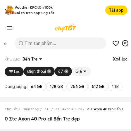
Voucher KFC đến 100k
Tải app
Chỉ có trên app Chợ Tốt
Khu vực:
Bến Tre
Xoá lọc
Điện thoại
67
Giá
Lọc
Dung lượng:
64 GB
128 GB
256 GB
512 GB
1 TB
2 
Chợ Tốt
Điện thoại
ZTE
ZTE Axon 40 Pro
ZTE Axon 40 Pro Bến Tre
0 Zte Axon 40 Pro cũ Bến Tre đẹp