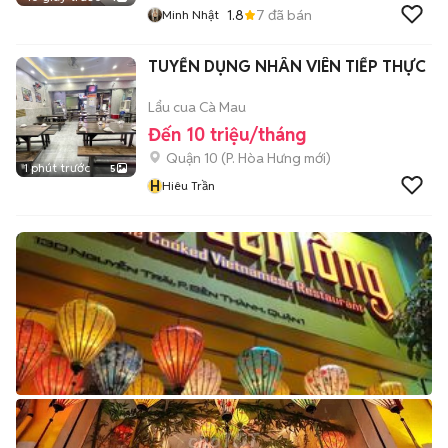
1.8
7
đã bán
Minh Nhật
TUYỂN DỤNG NHÂN VIÊN TIẾP THỰC
Lẩu cua Cà Mau
Đến 10 triệu/tháng
Quận 10
(
P. Hòa Hưng
mới)
1 phút trước
5
H
Hiêu Trần