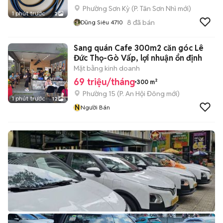
Phường Sơn Kỳ
(
P. Tân Sơn Nhì
mới)
1 phút trước
2
8
đã bán
Dũng Siêu 4710
Sang quán Cafe 300m2 căn góc Lê
Đức Thọ-Gò Vấp, lợi nhuận ổn định
Mặt bằng kinh doanh
69 triệu/tháng
300 m²
Phường 15
(
P. An Hội Đông
mới)
1 phút trước
12
N
Người Bán