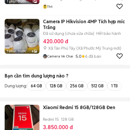
1 phút trước
1
T
Tht
Camera IP Hikvision 4MP Tích hợp mic
Trắng
Đã sử dụng (chưa sửa chữa)
Hết bảo hành
420.000 đ
Xã Tân Phú Tây
(
Xã Phước Mỹ Trung
mới)
1 phút trước
6
5.0
6
đã bán
Camera Ve Chai
Bạn cần tìm
dung lượng
nào ?
Dung lượng:
64 GB
128 GB
256 GB
512 GB
1 TB
2 
Xiaomi Redmi 15 8GB/128GB Đen
Redmi 15
128 GB
3.850.000 đ