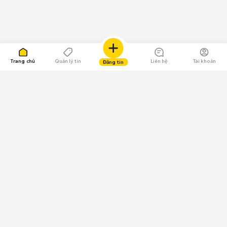
Trang chủ
Quản lý tin
Liên hệ
Tài khoản
Đăng tin
109.000 Bình chọn
Tải ứng dụng Chợ Tốt
Về Chợ Tốt
Quy chế sàn
Chính sách bảo mật
Giải quyết tranh chấp
CÔNG TY TNHH CHỢ TỐT - Người đại diện theo pháp luật:
Nguyễn Trọng Tấn; GPDKKD: 0312120782 do Sở KH & ĐT TP.HCM cấp ngày