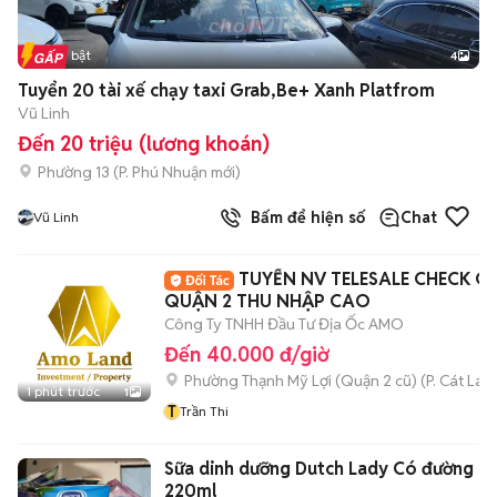
Tin nổi bật
4
Tuyển 20 tài xế chạy taxi Grab,Be+ Xanh Platfrom
Vũ Linh
Đến 20 triệu (lương khoán)
Phường 13
(
P. Phú Nhuận
mới)
Bấm để hiện số
Chat
Vũ Linh
TUYỂN NV TELESALE CHECK C
QUẬN 2 THU NHẬP CAO
Công Ty TNHH Đầu Tư Địa Ốc AMO
Đến 40.000 đ/giờ
Phường Thạnh Mỹ Lợi (Quận 2 cũ)
(
P. Cát Lái
m
1 phút trước
1
T
Trần Thi
Sữa dinh dưỡng Dutch Lady Có đường
220ml