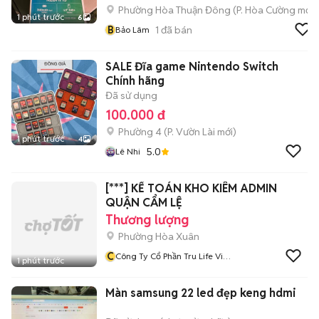
Phường Hòa Thuận Đông
(
P. Hòa Cường
mới)
1 phút trước
6
B
1
đã bán
Bảo Lâm
SALE Đĩa game Nintendo Switch
Chính hãng
Đã sử dụng
100.000 đ
Phường 4
(
P. Vườn Lài
mới)
1 phút trước
4
5.0
Lê Nhi
[***] KẾ TOÁN KHO KIÊM ADMIN
QUẬN CẨM LỆ
Thương lượng
Phường Hòa Xuân
C
Công Ty Cổ Phần Tru Life Việt
1 phút trước
Nam
Màn samsung 22 led đẹp keng hdmi