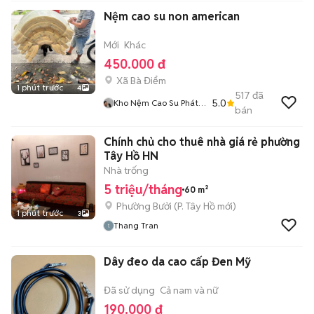
Nệm cao su non american
Mới
Khác
450.000 đ
Xã Bà Điểm
1 phút trước
4
517
đã
5.0
Kho Nệm Cao Su Phát
bán
Tài
Chính chủ cho thuê nhà giá rẻ phường
Tây Hồ HN
Nhà trống
5 triệu/tháng
60 m²
Phường Bưởi
(
P. Tây Hồ
mới)
1 phút trước
3
Thang Tran
Dây đeo da cao cấp Đen Mỹ
Đã sử dụng
Cả nam và nữ
190.000 đ