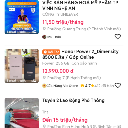
VIỆC BÁN HÀNG HOÁ MỸ PHẨM TP
VINH NGHỆ AN
CÔNG TY UNILEVER
11,50 triệu/tháng
Phường Quang Trung
(
P. Thành Vinh
mới)
1 phút trước
1
Thu Thảo
Honor Power 2_Dimensity
8500 Elite / Góp Online
Power
256 GB
Còn bảo hành
12.990.000 đ
Phường 7
(
P. Hạnh Thông
mới)
1 phút trước
6
4.7
412
đã bán
Cửa Hàng Vio Store
Tuyển 2 Lao Động Phổ Thông
Tht
Đến 15 triệu/tháng
Phường Bình Hưng Hoà B
(
P. Bình Tân
mới)