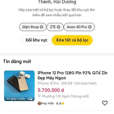
Thành, Hải Dương
Hãy xóa một số bộ lọc hoặc thay đổi khu vực tìm 
kiếm để xem nhiều kết quả hơn
Điện thoại
ZTE
Axon 40 Pro
Đổi khu vực
Xóa tất cả bộ lọc
Tin đăng mới
iPhone 12 Pro 128G Pin 92% QTế Zin
Đẹp Máy Ngon
iPhone 12 Pro
128 GB
Còn bảo hành
5.700.000 đ
Phường 1
(
P. Hạnh Thông
mới)
44 giây trước
6
4.4
May Mắn