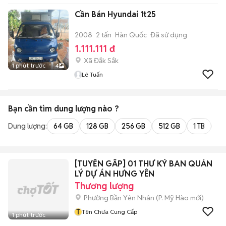
Cần Bán Hyundai 1t25
2008
2 tấn
Hàn Quốc
Đã sử dụng
1.111.111 đ
Xã Đắk Sắk
1 phút trước
4
Lê Tuấn
Bạn cần tìm
dung lượng
nào ?
Dung lượng:
64 GB
128 GB
256 GB
512 GB
1 TB
2 
[TUYỂN GẤP] 01 THƯ KÝ BAN QUẢN
LÝ DỰ ÁN HƯNG YÊN
Thương lượng
Phường Bần Yên Nhân
(
P. Mỹ Hào
mới)
T
Tên Chưa Cung Cấp
1 phút trước