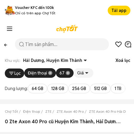
Voucher KFC đến 100k
Tải app
Chỉ có trên app Chợ Tốt
Khu vực:
Hải Dương, Huyện Kim Thành
Xoá lọc
Điện thoại
67
Giá
Lọc
Dung lượng:
64 GB
128 GB
256 GB
512 GB
1 TB
2 
Chợ Tốt
Điện thoại
ZTE
ZTE Axon 40 Pro
ZTE Axon 40 Pro Hải Dươn
0 Zte Axon 40 Pro cũ Huyện Kim Thành, Hải Dương đẹp