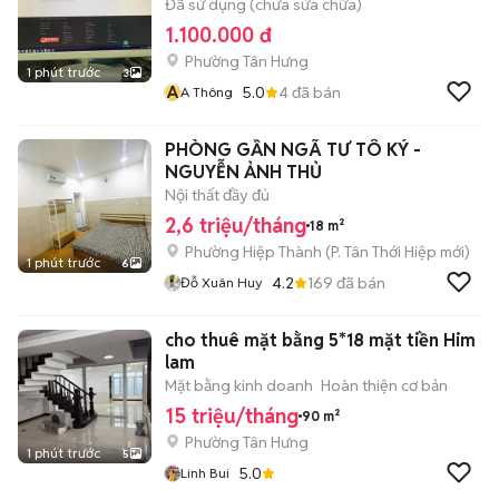
Đã sử dụng (chưa sửa chữa)
1.100.000 đ
Phường Tân Hưng
1 phút trước
3
A
5.0
4
đã bán
A Thông
PHÒNG GẦN NGÃ TƯ TÔ KÝ -
NGUYỄN ẢNH THỦ
Nội thất đầy đủ
2,6 triệu/tháng
18 m²
Phường Hiệp Thành
(
P. Tân Thới Hiệp
mới)
1 phút trước
6
4.2
169
đã bán
Đỗ Xuân Huy
cho thuê mặt bằng 5*18 mặt tiền Him
lam
Mặt bằng kinh doanh
Hoàn thiện cơ bản
15 triệu/tháng
90 m²
Phường Tân Hưng
1 phút trước
5
5.0
Linh Bui