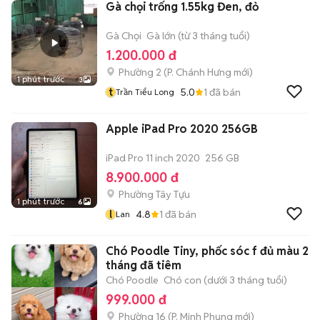
Gà chọi trống 1.55kg Đen, đỏ
Gà Chọi
Gà lớn (từ 3 tháng tuổi)
1.200.000 đ
Phường 2
(
P. Chánh Hưng
mới)
1 phút trước
3
t
5.0
1
đã bán
Trần Tiểu Long
Apple iPad Pro 2020 256GB
iPad Pro 11 inch 2020
256 GB
8.900.000 đ
Phường Tây Tựu
1 phút trước
6
l
4.8
1
đã bán
Lan
Chó Poodle Tiny, phốc sóc f đủ màu 2
tháng đã tiêm
Chó Poodle
Chó con (dưới 3 tháng tuổi)
999.000 đ
Phường 16
(
P. Minh Phụng
mới)