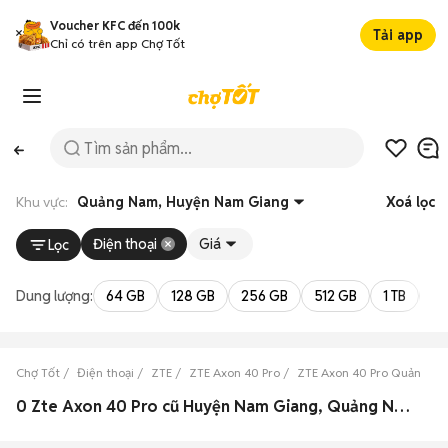
Voucher KFC đến 100k
Tải app
Chỉ có trên app Chợ Tốt
Khu vực:
Quảng Nam, Huyện Nam Giang
Xoá lọc
Điện thoại
Giá
Lọc
Dung lượng:
64 GB
128 GB
256 GB
512 GB
1 TB
2 
Chợ Tốt
Điện thoại
ZTE
ZTE Axon 40 Pro
ZTE Axon 40 Pro Quảng N
0 Zte Axon 40 Pro cũ Huyện Nam Giang, Quảng Nam đẹp