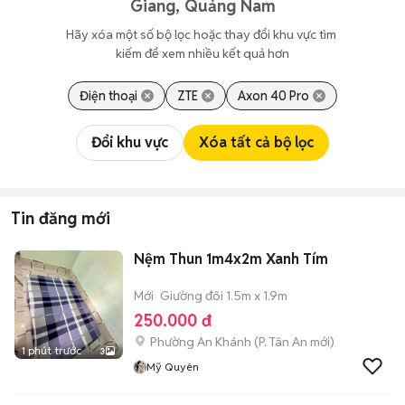
Giang, Quảng Nam
Hãy xóa một số bộ lọc hoặc thay đổi khu vực tìm 
kiếm để xem nhiều kết quả hơn
Điện thoại
ZTE
Axon 40 Pro
Đổi khu vực
Xóa tất cả bộ lọc
Tin đăng mới
Nệm Thun 1m4x2m Xanh Tím
Mới
Giường đôi 1.5m x 1.9m
250.000 đ
Phường An Khánh
(
P. Tân An
mới)
1 phút trước
3
Mỹ Quyên