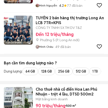
1 phút trước
4
4.2
77
đã bán
Minh Nguyễn
TUYỂN 2 bán hàng thị trường Long An
LCB 7TR+KPIS
CÔNG TY TNHH SX TM DV T&Z
Đến 12 triệu/tháng
Phường 5
(
P. Long An
mới)
1 phút trước
1
49
đã bán
Minh Châu
Bạn cần tìm
dung lượng
nào ?
Dung lượng:
64 GB
128 GB
256 GB
512 GB
1 TB
2 
Cho thuê nhà cổ điển Hoa Lan Phú
Nhuận - trệt 4 lầu, DTSD 500m2
Mặt bằng kinh doanh
90 triệu/tháng
500 m²