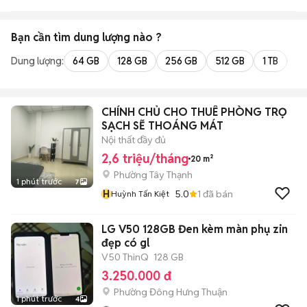
Bạn cần tìm
dung lượng
nào ?
Dung lượng:
64 GB
128 GB
256 GB
512 GB
1 TB
2 
CHÍNH CHỦ CHO THUÊ PHÒNG TRỌ
SẠCH SẼ THOÁNG MÁT
Nội thất đầy đủ
2,6 triệu/tháng
20 m²
Phường Tây Thạnh
1 phút trước
7
H
5.0
1
đã bán
Huỳnh Tấn Kiệt
LG V50 128GB Đen kèm màn phụ zin
đẹp có gl
V50 ThinQ
128 GB
3.250.000 đ
Phường Đông Hưng Thuận
1 phút trước
4