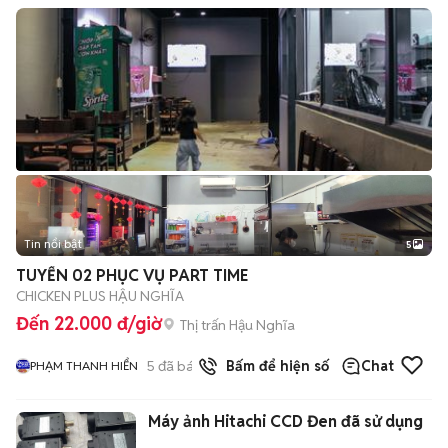
Tin nổi bật
5
TUYỂN 02 PHỤC VỤ PART TIME
CHICKEN PLUS HẬU NGHĨA
Đến 22.000 đ/giờ
Thị trấn Hậu Nghĩa
5
đã bán
Bấm để hiện số
Chat
PHẠM THANH HIỂN
Máy ảnh Hitachi CCD Đen đã sử dụng