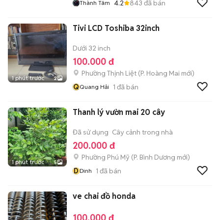
4.2
843
đã bán
Thành Tâm
Tivi LCD Toshiba 32inch
Dưới 32 inch
100.000 đ
Phường Thịnh Liệt
(
P. Hoàng Mai
mới)
1 phút trước
2
Q
1
đã bán
Quang Hải
Thanh lý vườn mai 20 cây
Đã sử dụng
Cây cảnh trong nhà
200.000 đ
Phường Phú Mỹ
(
P. Bình Dương
mới)
1 phút trước
5
D
1
đã bán
Dinh
ve chai đồ honda
100.000 đ