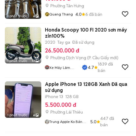
Phường Tân Hưng
Q
4.0
6
đã bán
Quang Thang
1 phút trước
6
Honda Scoopy 100 FI 2020 sơn máy
zin100%
2020
Tay ga
Đã sử dụng
26.500.000 đ
Phường Dịch Vọng
(
P. Cầu Giấy
mới)
1 phút trước
17
1839
đã
4.7
Xe Máy Lâm
bán
Thủy
Apple iPhone 13 128GB Xanh Đã qua
sử dụng
iPhone 13
128 GB
5.500.000 đ
Phường Lái Thiêu
1 phút trước
6
447
đã
5.0
Trung Apple Ko Bán
bán
Góp