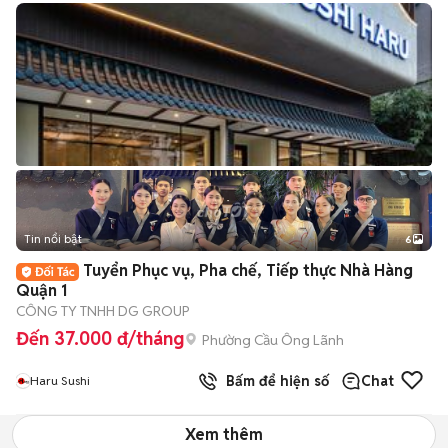
Tin nổi bật
6
+
2
Tuyển Phục vụ, Pha chế, Tiếp thực Nhà Hàng
Quận 1
CÔNG TY TNHH DG GROUP
Đến 37.000 đ/tháng
Phường Cầu Ông Lãnh
Bấm để hiện số
Chat
Haru Sushi
Xem thêm