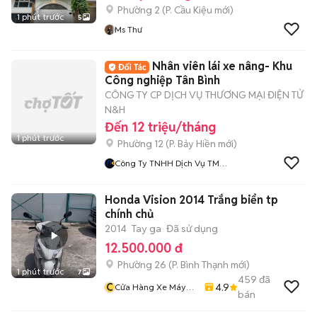
Phường 2
(
P. Cầu Kiệu
mới)
1 phút trước
5
Ms Thư
Nhân viên lái xe nâng- Khu
Công nghiệp Tân Bình
CÔNG TY CP DỊCH VỤ THƯƠNG MẠI ĐIỆN TỬ
N&H
Đến 12 triệu/tháng
1 phút trước
Phường 12
(
P. Bảy Hiền
mới)
Công Ty TNHH Dịch Vụ TMĐT
N Va H
Honda Vision 2014 Trắng biển tp
chính chủ
2014
Tay ga
Đã sử dụng
12.500.000 đ
Phường 26
(
P. Bình Thạnh
mới)
1 phút trước
7
459
đã
C
4.9
Cửa Hàng Xe Máy
bán
Văn Vũ