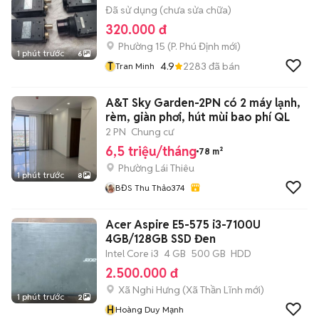
Đã sử dụng (chưa sửa chữa)
320.000 đ
Phường 15
(
P. Phú Định
mới)
1 phút trước
6
T
4.9
2283
đã bán
Tran Minh
A&T Sky Garden-2PN có 2 máy lạnh,
rèm, giàn phơi, hút mùi bao phí QL
2 PN
Chung cư
6,5 triệu/tháng
78 m²
Phường Lái Thiêu
1 phút trước
8
BĐS Thu Thảo374
Acer Aspire E5-575 i3-7100U
4GB/128GB SSD Đen
Intel Core i3
4 GB
500 GB
HDD
2.500.000 đ
Xã Nghi Hưng
(
Xã Thần Lĩnh
mới)
1 phút trước
2
H
Hoàng Duy Mạnh