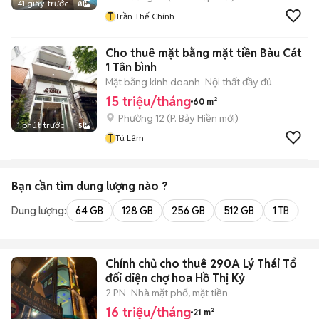
41 giây trước
8
T
Trần Thế Chính
Cho thuê mặt bằng mặt tiền Bàu Cát
1 Tân bình
Mặt bằng kinh doanh
Nội thất đầy đủ
15 triệu/tháng
60 m²
Phường 12
(
P. Bảy Hiền
mới)
1 phút trước
5
T
Tú Lâm
Bạn cần tìm
dung lượng
nào ?
Dung lượng:
64 GB
128 GB
256 GB
512 GB
1 TB
2 
Chính chủ cho thuê 290A Lý Thái Tổ
đối diện chợ hoa Hồ Thị Kỷ
2 PN
Nhà mặt phố, mặt tiền
16 triệu/tháng
21 m²