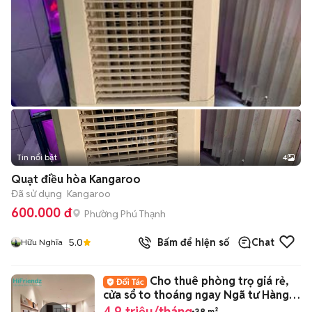
Tin nổi bật
4
Quạt điều hòa Kangaroo
Đã sử dụng
Kangaroo
600.000 đ
Phường Phú Thạnh
5.0
Bấm để hiện số
Chat
Hữu Nghĩa
Cho thuê phòng trọ giá rẻ,
cửa sổ to thoáng ngay Ngã tư Hàng
Xanh
4,9 triệu/tháng
38 m²