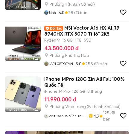
Phường 1
(
P. Bàn Cờ
mới)
1 phút trước
3
5.0
28
đã bán
Bình
MSI Vector A16 HX AI R9
8940HX RTX 5070 Ti 16" 2K5
Ryzen 9
16 GB
1 TB
SSD
43.500.000 đ
Phường Phú Thọ Hòa
1 phút trước
6
5.0
255
đã bán
LAPTOPTOTVN
IPhone 14Pro 128G Zin All Full 100%
Quốc Tế
iPhone 14 Pro
128 GB
3 tháng
11.990.000 đ
Phường Vĩnh Trung
(
P. Thanh Khê
mới)
1 phút trước
4
125
đã
4.9
VietCare 75 Vĩnh Tân
bán
Thanh Khê Đà Nẵng