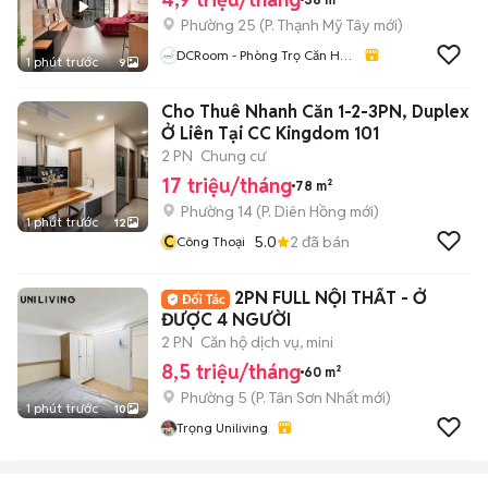
Phường 25
(
P. Thạnh Mỹ Tây
mới)
DCRoom - Phòng Trọ Căn Hộ
1 phút trước
9
Giá Rẻ TP.HCM
Cho Thuê Nhanh Căn 1-2-3PN, Duplex
Ở Liên Tại CC Kingdom 101
2 PN
Chung cư
17 triệu/tháng
78 m²
Phường 14
(
P. Diên Hồng
mới)
1 phút trước
12
C
5.0
2
đã bán
Công Thoại
2PN FULL NỘI THẤT - Ở
ĐƯỢC 4 NGƯỜI
2 PN
Căn hộ dịch vụ, mini
8,5 triệu/tháng
60 m²
Phường 5
(
P. Tân Sơn Nhất
mới)
1 phút trước
10
Trọng Uniliving