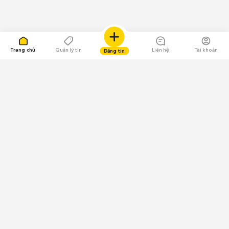
Trang chủ
Quản lý tin
Liên hệ
Tài khoản
Đăng tin
109.000 Bình chọn
Tải ứng dụng Chợ Tốt
Về Chợ Tốt
Quy chế sàn
Chính sách bảo mật
Giải quyết tranh chấp
CÔNG TY TNHH CHỢ TỐT - Người đại diện theo pháp luật:
Nguyễn Trọng Tấn; GPDKKD: 0312120782 do Sở KH & ĐT TP.HCM cấp ngày
11/01/2013;
GPMXH: 185/GP-BTTTT do Bộ Thông tin và Truyền thông