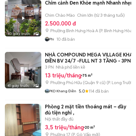
Chim cảnh Đen Khỏe mạnh Nhanh nhẹn
Chim Chào Mào
Chim lớn (từ 3 tháng tuổi)
2.500.000 đ
Phường Bình Hưng Hoà A
(
P. Bình Hưng Hòa
m
40 giây trước
2
10
đã bán
Phi
NHÀ COMPOUND MEGA VILLAGE KHA
ĐIỀN BV 24/7 -FULL NT 3 TẦNG - 3PN 
3 PN
Nhà phố liền kề
13 triệu/tháng
75 m²
Phường Phú Hữu (Quận 9 cũ)
(
P. Long Trường
41 giây trước
7
5.0
114
đã bán
PKD Khang Điền
Phòng 2 mặt tiền thoáng mát – đầy
đủ tiện nghi ,
Nội thất đầy đủ
3,5 triệu/tháng
20 m²
Phường 17
(
P. Gò Vấp
mới)