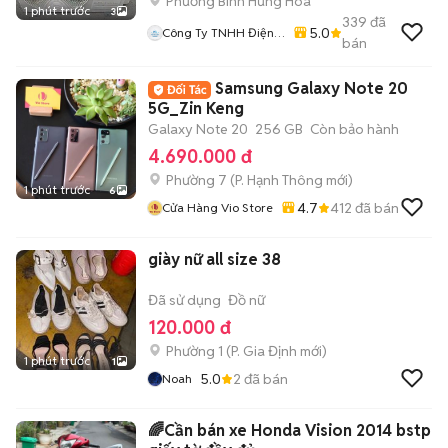
Phường Bình Hưng Hòa
1 phút trước
3
339
đã
5.0
Công Ty TNHH Điện
bán
Máy Nguyên Khôi
Samsung Galaxy Note 20
5G_Zin Keng
Galaxy Note 20
256 GB
Còn bảo hành
4.690.000 đ
Phường 7
(
P. Hạnh Thông
mới)
1 phút trước
6
4.7
412
đã bán
Cửa Hàng Vio Store
giày nữ all size 38
Đã sử dụng
Đồ nữ
120.000 đ
Phường 1
(
P. Gia Định
mới)
1 phút trước
1
5.0
2
đã bán
Noah
🌈Cần bán xe Honda Vision 2014 bstp