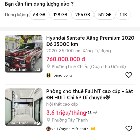
Bạn cần tìm
dung lượng
nào ?
Dung lượng:
64 GB
128 GB
256 GB
512 GB
1 TB
2 
Hyundai Santafe Xăng Premium 2020
Đỏ 35000 km
2020
35.000 km
Xăng
Tự động
760.000.000 đ
Phường Linh Chiểu (Quận Thủ Đức cũ)
1 phút trước
15
H
Hoàng Long
Phòng cho thuê Full NT cao cấp - Sát
ĐH HUIT Chỉ 5P Di chuyển🌟
Nội thất cao cấp
3,6 triệu/tháng
25 m²
Phường Tây Thạnh
1 phút trước
8
Như Quỳnh Hifriendz