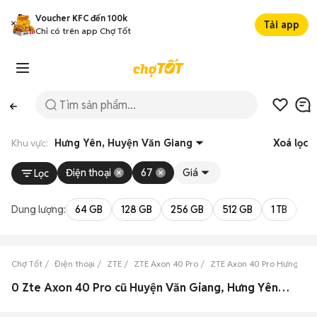
Voucher KFC đến 100k
Tải app
Chỉ có trên app Chợ Tốt
Khu vực:
Hưng Yên, Huyện Văn Giang
Xoá lọc
Điện thoại
67
Giá
Lọc
Dung lượng:
64 GB
128 GB
256 GB
512 GB
1 TB
2 
Chợ Tốt
Điện thoại
ZTE
ZTE Axon 40 Pro
ZTE Axon 40 Pro Hưng Yên
0 Zte Axon 40 Pro cũ Huyện Văn Giang, Hưng Yên đẹp