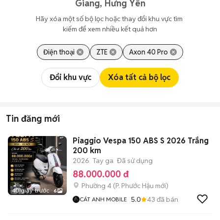
Giang, Hưng Yên
Hãy xóa một số bộ lọc hoặc thay đổi khu vực tìm 
kiếm để xem nhiều kết quả hơn
Điện thoại
ZTE
Axon 40 Pro
Đổi khu vực
Xóa tất cả bộ lọc
Tin đăng mới
Piaggio Vespa 150 ABS S 2026 Trắng
200 km
2026
Tay ga
Đã sử dụng
88.000.000 đ
Phường 4
(
P. Phước Hậu
mới)
40 giây trước
6
5.0
43
đã bán
CÁT ANH MOBILE