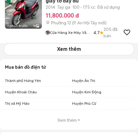
giấy tờ đầy đủ
2014
Tay ga
100 - 175 cc
Đã sử dụng
11.800.000 đ
Phường 12
(
P. An Hội Tây
mới)
1 phút trước
11
205
đã
4.7
Cửa Hàng Xe Máy Văn
bán
Phúc
Xem thêm
Mua bán đồ điện tử
Thành phố Hưng Yên
Huyện Ân Thi
Huyện Khoái Châu
Huyện Kim Động
Thị xã Mỹ Hào
Huyện Phù Cừ
Xem thêm