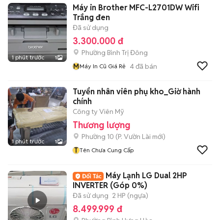
Máy in Brother MFC-L2701DW Wifi
Trắng đen
Đã sử dụng
3.300.000 đ
Phường Bình Trị Đông
1 phút trước
1
M
4
đã bán
Máy In Cũ Giá Rẻ
Tuyển nhân viên phụ kho_Giờ hành
chính
Công ty Viên Mỹ
Thương lượng
Phường 10
(
P. Vườn Lài
mới)
1 phút trước
1
T
Tên Chưa Cung Cấp
Máy Lạnh LG Dual 2HP
INVERTER (Góp 0%)
Đã sử dụng
2 HP (ngựa)
8.499.999 đ