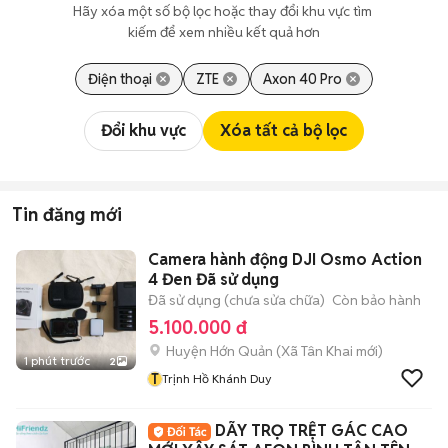
Hãy xóa một số bộ lọc hoặc thay đổi khu vực tìm 
kiếm để xem nhiều kết quả hơn
Điện thoại
ZTE
Axon 40 Pro
Đổi khu vực
Xóa tất cả bộ lọc
Tin đăng mới
Camera hành động DJI Osmo Action
4 Đen Đã sử dụng
Đã sử dụng (chưa sửa chữa)
Còn bảo hành
5.100.000 đ
Huyện Hớn Quản
(
Xã Tân Khai
mới)
1 phút trước
2
T
Trịnh Hồ Khánh Duy
DÃY TRỌ TRỆT GÁC CAO