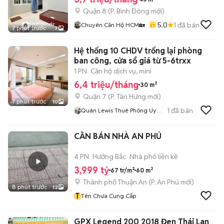
Quận 8
(
P. Bình Đông
mới)
5.0
1
đã bán
Chuyên Căn Hộ HCM🏡
7 phút trước
7
Hệ thống 10 CHDV trống lại phòng
ban công, cửa sổ giá từ 5-6trxx
1 PN
Căn hộ dịch vụ, mini
6,4 triệu/tháng
30 m²
Quận 7
(
P. Tân Hưng
mới)
7 phút trước
10
1
đã bán
Quân Lewis Thuê Phòng Uy
Tín
CẦN BÁN NHÀ AN PHÚ
4 PN
Hướng Bắc
Nhà phố liền kề
3,999 tỷ
67 tr/m²
60 m²
Thành phố Thuận An
(
P. An Phú
mới)
8 phút trước
12
T
Tên Chưa Cung Cấp
GPX Legend 200 2018 Đen Thái Lan