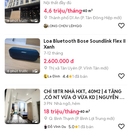
Nội thất đầy đủ
4,6 triệu/tháng
40 m²
Thành phố Dĩ An
(
P. Tân Đông Hiệp
mới)
6 phút trước
10
LONG CHDV LĐHQG
Loa Bluetooth Bose Soundlink Flex II
Xanh
7-12 tháng
2.600.000 đ
Thị xã Tân Uyên
(
P. Vĩnh Tân
mới)
6 phút trước
2
L
4.4
1
đã bán
La Đình
CHỈ 18TR NHÀ HXT, 40M2 | 4 TẦNG
,CÓ NT VỪA Ở VỪA KD | NGUYỄN XÍ,
BT.
3 PN
Nhà ngõ, hẻm
18 triệu/tháng
40 m²
Q. Bình Thạnh
(
P. Bình Lợi Trung
mới)
6 phút trước
8
5.0
1
đã bán
Đỗ Vĩnh Du