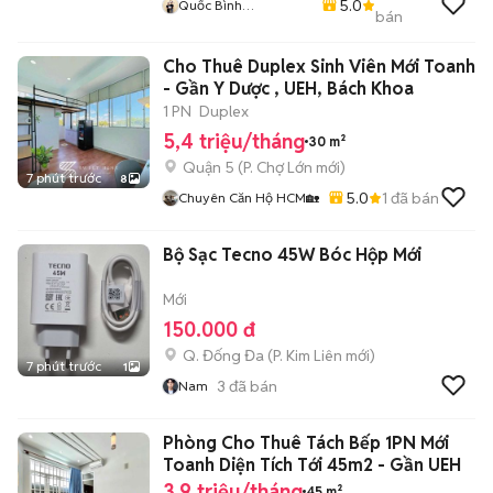
5.0
Quốc Bình
bán
Lovanhome
Cho Thuê Duplex Sinh Viên Mới Toanh
- Gần Y Dược , UEH, Bách Khoa
1 PN
Duplex
5,4 triệu/tháng
30 m²
Quận 5
(
P. Chợ Lớn
mới)
7 phút trước
8
5.0
1
đã bán
Chuyên Căn Hộ HCM🏡
Bộ Sạc Tecno 45W Bóc Hộp Mới
Mới
150.000 đ
Q. Đống Đa
(
P. Kim Liên
mới)
7 phút trước
1
3
đã bán
Nam
Phòng Cho Thuê Tách Bếp 1PN Mới
Toanh Diện Tích Tới 45m2 - Gần UEH
3,9 triệu/tháng
45 m²