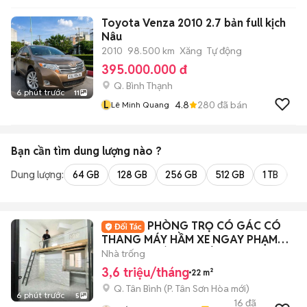
Toyota Venza 2010 2.7 bản full kịch
Nâu
2010
98.500 km
Xăng
Tự động
395.000.000 đ
Q. Bình Thạnh
6 phút trước
11
L
4.8
280
đã bán
Lê Minh Quang
Bạn cần tìm
dung lượng
nào ?
Dung lượng:
64 GB
128 GB
256 GB
512 GB
1 TB
2 
PHÒNG TRỌ CÓ GÁC CÓ
THANG MÁY HẦM XE NGAY PHẠM
VĂN HAI GIÁ SINH VIÊN
Nhà trống
3,6 triệu/tháng
22 m²
Q. Tân Bình
(
P. Tân Sơn Hòa
mới)
6 phút trước
5
16
đã