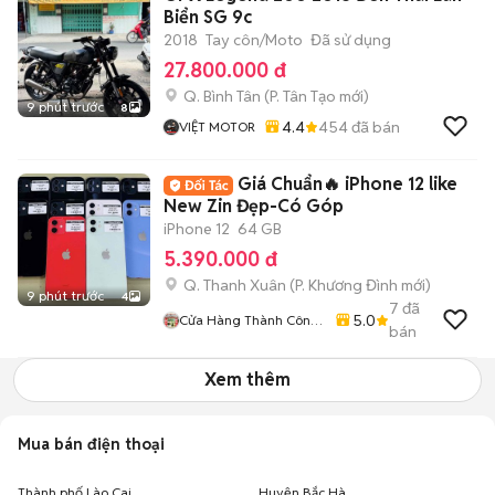
Biển SG 9c
2018
Tay côn/Moto
Đã sử dụng
27.800.000 đ
Q. Bình Tân
(
P. Tân Tạo
mới)
9 phút trước
8
4.4
454
đã bán
VIỆT MOTOR
Giá Chuẩn🔥 iPhone 12 like
New Zin Đẹp-Có Góp
iPhone 12
64 GB
5.390.000 đ
Q. Thanh Xuân
(
P. Khương Đình
mới)
9 phút trước
4
7
đã
5.0
Cửa Hàng Thành Công
bán
Mobile - 87 Cự Lộc
Xem thêm
Mua bán điện thoại
Thành phố Lào Cai
Huyện Bắc Hà