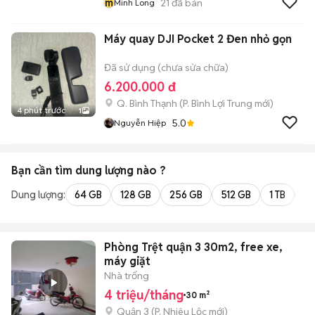
m
21
đã bán
Minh Long
Máy quay DJI Pocket 2 Đen nhỏ gọn
Đã sử dụng (chưa sửa chữa)
6.200.000 đ
Q. Bình Thạnh
(
P. Bình Lợi Trung
mới)
4 phút trước
1
5.0
Nguyễn Hiệp
Bạn cần tìm
dung lượng
nào ?
Dung lượng:
64 GB
128 GB
256 GB
512 GB
1 TB
2 
Phòng Trệt quận 3 30m2, free xe,
máy giặt
Nhà trống
4 triệu/tháng
30 m²
Quận 3
(
P. Nhiêu Lộc
mới)