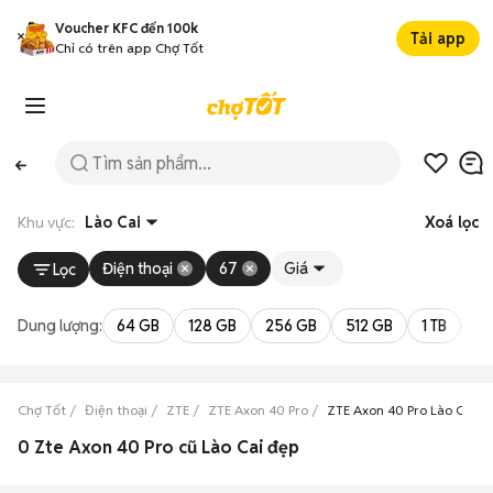
Voucher KFC đến 100k
Tải app
Chỉ có trên app Chợ Tốt
Khu vực:
Lào Cai
Xoá lọc
Điện thoại
67
Giá
Lọc
Dung lượng:
64 GB
128 GB
256 GB
512 GB
1 TB
2 
Chợ Tốt
Điện thoại
ZTE
ZTE Axon 40 Pro
ZTE Axon 40 Pro Lào Cai
0 Zte Axon 40 Pro cũ Lào Cai đẹp