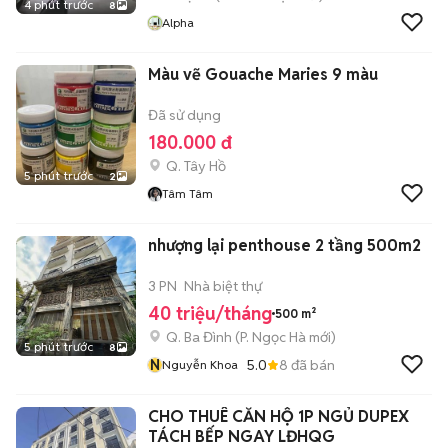
4 phút trước
8
Alpha
Màu vẽ Gouache Maries 9 màu
Đã sử dụng
180.000 đ
Q. Tây Hồ
5 phút trước
2
Tâm Tâm
nhượng lại penthouse 2 tầng 500m2
3 PN
Nhà biệt thự
40 triệu/tháng
500 m²
Q. Ba Đình
(
P. Ngọc Hà
mới)
5 phút trước
8
N
5.0
8
đã bán
Nguyễn Khoa
CHO THUÊ CĂN HỘ 1P NGỦ DUPEX
TÁCH BẾP NGAY LĐHQG