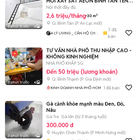
MỚI XÂY SÁT AEON BÌNH TÂN TÊN
LỬA MỚI TỈNH LỘ 10
Nội thất đầy đủ
2,6 triệu/tháng
30 m²
Q. Bình Tân
(
P. An Lạc
mới)
3 phút trước
5
7
đã
A LÝ LIVING _ CĂN HỘ CHO
bán
THUÊ TP.HCM - PHÒNG TRỌ
- MBKD - KIOT - CHDV -
TƯ VẤN NHÀ PHỐ THU NHẬP CAO -
CHUNG CƯ - NHÀ Ở
KHÔNG KINH NGHIỆM
NHÀ PHỐ KHẮP SG
Đến 50 triệu (lương khoán)
Q. Bình Thạnh
(
P. Gia Định
mới)
3 phút trước
6
1
đã bán
KINH DOANH NHÀ PHỐ HCM
Gà cảnh khỏe mạnh màu Đen, Đỏ,
Nâu
Gà Tre
Gà lớn (từ 3 tháng tuổi)
300.000 đ
Huyện Chơn Thành
(
P. Minh Hưng
mới)
3 phút trước
1