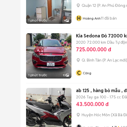
Quận 12
(
P. An Phú Đông
H
11
đã bán
Hoàng Anh
1 phút trước
4
Kia Sedona Đỏ 72000 
2020
72.000 km
Dầu
Tự độ
725.000.000 đ
Q. Bình Tân
(
P. An Lạc
mới
C
Công
1 phút trước
13
ab 125 , hàng bỏ mẫu , 
2026
Tay ga
100 - 175 cc
Đã
43.500.000 đ
Huyện Hóc Môn
(
Xã Bà Đ