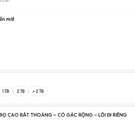
ã bán
bẩn mới
1 TB
2 TB
> 2 TB
RỌ CAO RẤT THOÁNG – CÓ GÁC RỘNG – LỐI ĐI RIÊNG