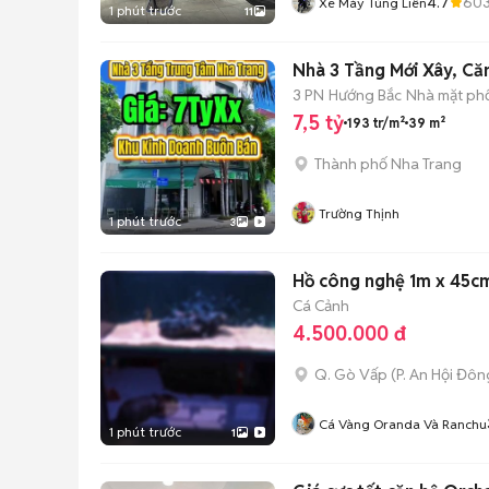
4.7
60
Xe Máy Tùng Liên
1 phút trước
11
Nhà 3 Tầng Mới Xây, Că
3 PN
Hướng Bắc
Nhà mặt phố
7,5 tỷ
193 tr/m²
39 m²
Thành phố Nha Trang
Trường Thịnh
1 phút trước
3
Hồ công nghệ 1m x 45c
Cá Cảnh
4.500.000 đ
Q. Gò Vấp
(
P. An Hội Đôn
Cá Vàng Oranda Và Ranchu
1 phút trước
1