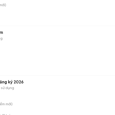
mới)
km
ng
)
đăng ký 2026
 sử dụng
iểm
mới)