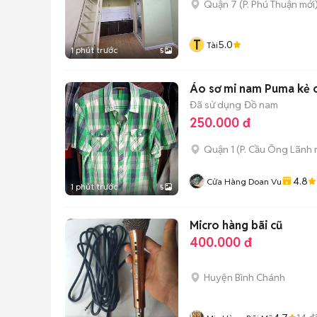
Quận 7
(
P. Phú Thuận
mới
T
5.0
Tài
1 phút trước
5
Áo sơ mi nam Puma kẻ c
Đã sử dụng
Đồ nam
250.000 đ
Quận 1
(
P. Cầu Ông Lãnh
4.8
Cửa Hàng Doan Vu
1 phút trước
5
Micro hàng bãi cũ
400.000 đ
Huyện Bình Chánh