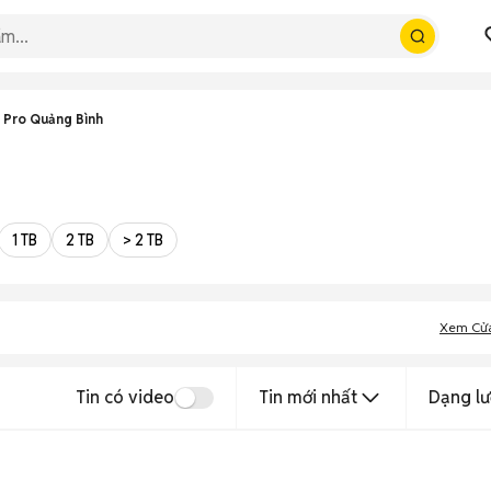
 Pro Quảng Bình
1 TB
2 TB
> 2 TB
Xem Cử
Tin có video
Tin mới nhất
Dạng lư