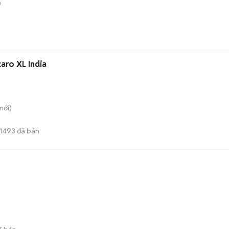
)
aro XL India
mới)
1493
đã bán