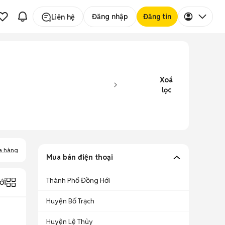
Đăng nhập
Đăng tin
Liên hệ
Xoá
lọc
a hàng
Mua bán điện thoại
Thành Phố Đồng Hới
ới
Huyện Bố Trạch
Huyện Lệ Thủy