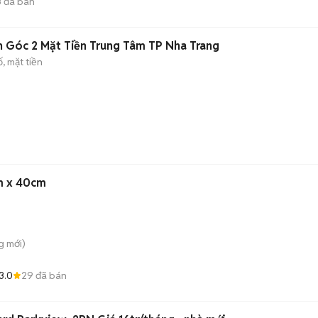
3
đã bán
n Góc 2 Mặt Tiền Trung Tâm TP Nha Trang
, mặt tiền
m x 40cm
g
mới)
3.0
29
đã bán