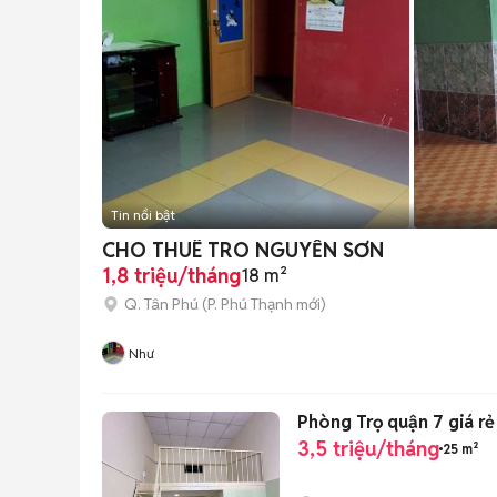
Tin nổi bật
CHO THUÊ TRO NGUYỄN SƠN
1,8 triệu/tháng
18 m²
Q. Tân Phú
(
P. Phú Thạnh
mới)
Như
Phòng Trọ quận 7 giá rẻ
3,5 triệu/tháng
25 m²