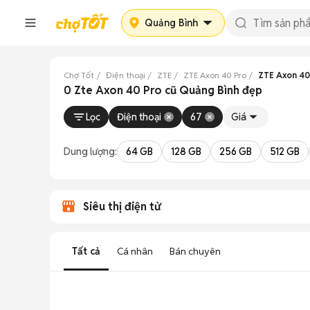
Quảng Bình
Chợ Tốt
Điện thoại
ZTE
ZTE Axon 40 Pro
ZTE Axon 40
0 Zte Axon 40 Pro cũ Quảng Bình đẹp
Lọc
Điện thoại
67
Giá
Dung lượng:
64 GB
128 GB
256 GB
512 GB
Siêu thị điện tử
Tất cả
Cá nhân
Bán chuyên