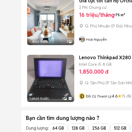
Giá cực tốt căn hộ Orch
2 PN
Chung cư
16 triệu/tháng
75 m²
Q. Phú Nhuận
(
P. Đức Nh
Hoà Nguyễn
1 phút trước
7
Lenovo Thinkpad X280
Intel Core i5
8 GB
1.850.000 đ
Q. Tân Phú
(
P. Tân Sơn Nhì
Đ
4.6
15
đã
Đồ Cũ Thanh Lý
1 phút trước
3
Bạn cần tìm
dung lượng
nào ?
Dung lượng:
64 GB
128 GB
256 GB
512 GB