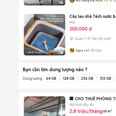
4.7
14
đ
Mic Hàng Bãi Mỹ
1 phút trước
4
Cây lau nhà Tách nước 
Mới
200.000 đ
Quận 7
(
P. Tân Mỹ
mới)
N
5
đã bán
Ngoc Lê
1 phút trước
3
Bạn cần tìm
dung lượng
nào ?
Dung lượng:
64 GB
128 GB
256 GB
512 GB
🏢 CHO THUÊ PHÒNG T
Nội thất đầy đủ
2,8 triệu/tháng
20 m²