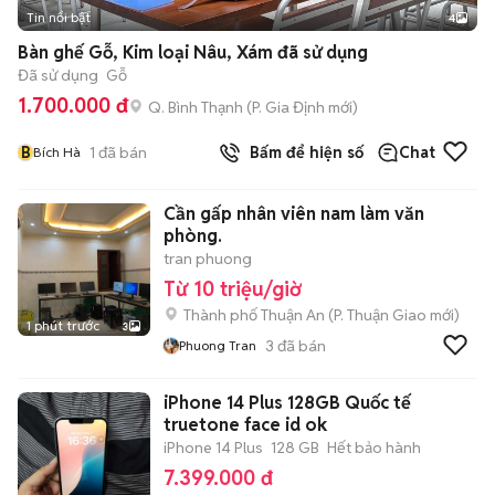
Tin nổi bật
4
Bàn ghế Gỗ, Kim loại Nâu, Xám đã sử dụng
Đã sử dụng
Gỗ
1.700.000 đ
Q. Bình Thạnh
(
P. Gia Định
mới)
B
1
đã bán
Bấm để hiện số
Chat
Bích Hà
Cần gấp nhân viên nam làm văn
phòng.
tran phuong
Từ 10 triệu/giờ
Thành phố Thuận An
(
P. Thuận Giao
mới)
1 phút trước
3
3
đã bán
Phuong Tran
iPhone 14 Plus 128GB Quốc tế
truetone face id ok
iPhone 14 Plus
128 GB
Hết bảo hành
7.399.000 đ