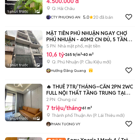
4.500.000 đ
Q. Hải Châu
1 phút trước
3
5.0
20
đã bán
CTY PHUONG AN
MẶT TIỀN PHÚ NHUẬN NGAY CHỢ
PHÚ NHUẬN - 40M2 CN ĐỦ, 5 TẦNG
HOÀN CÔNG.
5 PN
Nhà mặt phố, mặt tiền
10,6 tỷ
265 tr/m²
40 m²
Q. Phú Nhuận
(
P. Cầu Kiệu
mới)
1 phút trước
5
Hướng Đăng Quang
🔥 THUÊ 7TR/THÁNG–CĂN 2PN 2WC
FULL NỘI THẤT TẦNG TRUNG TẠI
OPAL SKYLINE
2 PN
Chung cư
7 triệu/tháng
61 m²
Thành phố Thuận An
(
P. Lái Thiêu
mới)
1 phút trước
10
PHAN TUONG VY