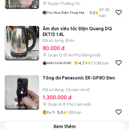
Huyện Thường Tín
1 phút trước
6
40
đã
5.0
Thu Mua Điện Thoại Máy
bán
Ảnh Máy Tính
Ấm đun siêu tốc Điện Quang DQ
EKT12 1.8L
Đã sử dụng
Khác
80.000 đ
Quận 12
(
P. An Phú Đông
mới)
1 phút trước
6
4.7
873
đã bán
ANH HOÀ PHÁT
Tông đơ Panasonic ER-GP80 Đen
Đã sử dụng
Cả nam và nữ
1.300.000 đ
Quận 6
(
P. Phú Lâm
mới)
1 phút trước
4
C
5.0
1
đã bán
Cu Tí
Xem thêm