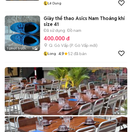
L
Lê Dung
Giày thể thao Asics Nam Thoáng khí
size 41
Đã sử dụng
Đồ nam
400.000 đ
Q. Gò Vấp
(
P. Gò Vấp
mới)
1 phút trước
5
L
4.9
52
đã bán
Long