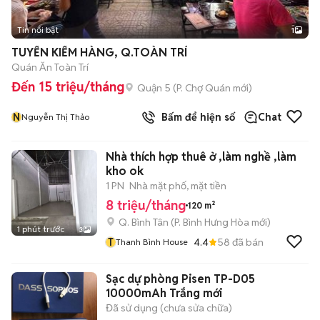
Tin nổi bật
1
TUYỂN KIỂM HÀNG, Q.TOÀN TRÍ
Quán Ăn Toàn Trí
Đến 15 triệu/tháng
Quận 5
(
P. Chợ Quán
mới)
N
Bấm để hiện số
Chat
Nguyễn Thị Thảo
Nhà thích hợp thuê ở ,làm nghề ,làm
kho ok
1 PN
Nhà mặt phố, mặt tiền
8 triệu/tháng
120 m²
Q. Bình Tân
(
P. Bình Hưng Hòa
mới)
1 phút trước
3
T
4.4
58
đã bán
Thanh Bình House
Sạc dự phòng Pisen TP-D05
10000mAh Trắng mới
Đã sử dụng (chưa sửa chữa)