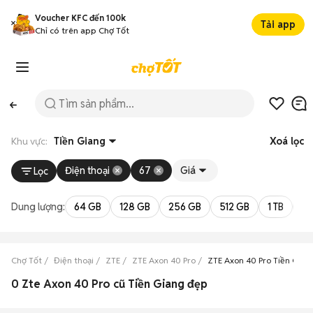
Voucher KFC đến 100k
Tải app
Chỉ có trên app Chợ Tốt
Khu vực:
Tiền Giang
Xoá lọc
Điện thoại
67
Giá
Lọc
Dung lượng:
64 GB
128 GB
256 GB
512 GB
1 TB
2 
Chợ Tốt
Điện thoại
ZTE
ZTE Axon 40 Pro
ZTE Axon 40 Pro Tiền Gian
0 Zte Axon 40 Pro cũ Tiền Giang đẹp