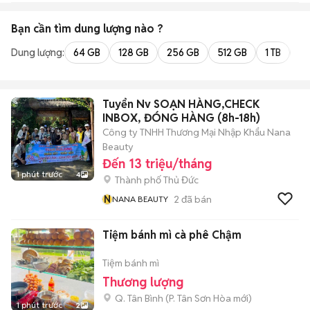
Bạn cần tìm
dung lượng
nào ?
Dung lượng:
64 GB
128 GB
256 GB
512 GB
1 TB
2 
Tuyển Nv SOẠN HÀNG,CHECK
INBOX, ĐÓNG HÀNG (8h-18h)
Công ty TNHH Thương Mại Nhập Khẩu Nana
Beauty
Đến 13 triệu/tháng
1 phút trước
4
Thành phố Thủ Đức
N
2
đã bán
NANA BEAUTY
Tiệm bánh mì cà phê Chậm
Tiệm bánh mì
Thương lượng
Q. Tân Bình
(
P. Tân Sơn Hòa
mới)
1 phút trước
2