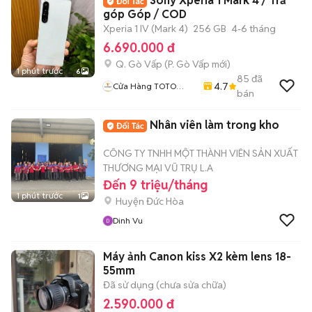
Sony Xperia 1 Mark 4 / Trả
góp Góp / COD
Xperia 1 IV (Mark 4)
256 GB
4-6 tháng
6.690.000 đ
Q. Gò Vấp
(
P. Gò Vấp
mới)
1 phút trước
6
85
đã
4.7
Cửa Hàng TOTO
bán
MOBILE
Nhân viên làm trong kho
CÔNG TY TNHH MỘT THÀNH VIÊN SẢN XUẤT
THƯƠNG MẠI VŨ TRỤ L.A
Đến 9 triệu/tháng
1 phút trước
1
Huyện Đức Hòa
Dinh Vu
Máy ảnh Canon kiss X2 kèm lens 18-
55mm
Đã sử dụng (chưa sửa chữa)
2.590.000 đ