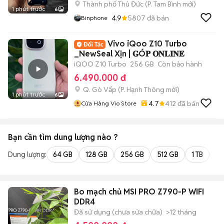
Thành phố Thủ Đức
(
P. Tam Bình
mới)
1 phút trước
6
4.9
5807
đã bán
Binphone
Vivo iQoo Z10 Turbo
_NewSeal Xịn | 𝐆Ó𝐏 𝐎𝐍𝐋𝐈𝐍𝐄
iQOO Z10 Turbo
256 GB
Còn bảo hành
6.490.000 đ
Q. Gò Vấp
(
P. Hạnh Thông
mới)
1 phút trước
6
4.7
412
đã bán
Cửa Hàng Vio Store
Bạn cần tìm
dung lượng
nào ?
Dung lượng:
64 GB
128 GB
256 GB
512 GB
1 TB
2 
Bo mạch chủ MSI PRO Z790-P WIFI
DDR4
Đã sử dụng (chưa sửa chữa)
>12 tháng