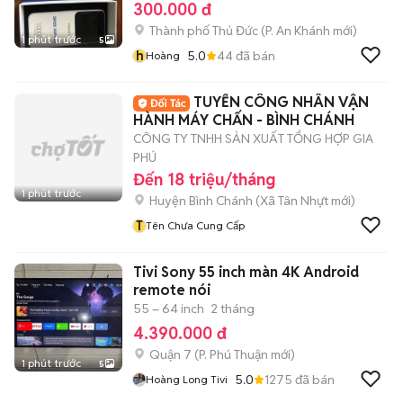
300.000 đ
Thành phố Thủ Đức
(
P. An Khánh
mới)
1 phút trước
5
h
5.0
44
đã bán
Hoàng
TUYỂN CÔNG NHÂN VẬN
HÀNH MÁY CHẤN - BÌNH CHÁNH
CÔNG TY TNHH SẢN XUẤT TỔNG HỢP GIA
PHÚ
Đến 18 triệu/tháng
1 phút trước
Huyện Bình Chánh
(
Xã Tân Nhựt
mới)
T
Tên Chưa Cung Cấp
Tivi Sony 55 inch màn 4K Android
remote nói
55 – 64 inch
2 tháng
4.390.000 đ
Quận 7
(
P. Phú Thuận
mới)
1 phút trước
5
5.0
1275
đã bán
Hoàng Long Tivi