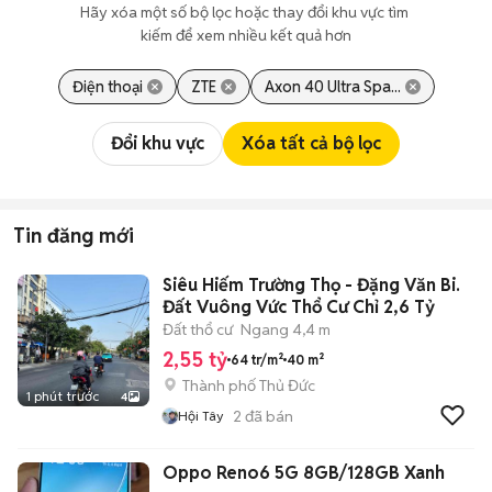
Hãy xóa một số bộ lọc hoặc thay đổi khu vực tìm 
kiếm để xem nhiều kết quả hơn
Điện thoại
ZTE
Axon 40 Ultra Spa...
Đổi khu vực
Xóa tất cả bộ lọc
Tin đăng mới
Siêu Hiếm Trường Thọ - Đặng Văn Bi.
Đất Vuông Vức Thổ Cư Chỉ 2,6 Tỷ
Đất thổ cư
Ngang 4,4 m
2,55 tỷ
64 tr/m²
40 m²
Thành phố Thủ Đức
1 phút trước
4
2
đã bán
Hội Tây
Oppo Reno6 5G 8GB/128GB Xanh