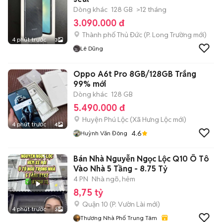
Dòng khác
128 GB
>12 tháng
3.090.000 đ
Thành phố Thủ Đức
(
P. Long Trường
mới)
4 phút trước
3
Lê Dũng
Oppo A6t Pro 8GB/128GB Trắng
99% mới
Dòng khác
128 GB
5.490.000 đ
Huyện Phú Lộc
(
Xã Hưng Lộc
mới)
4 phút trước
4
4.6
Huỳnh Văn Đông
Bán Nhà Nguyễn Ngọc Lộc Q10 Ô Tô
Vào Nhà 5 Tầng - 8.75 Tỷ
4 PN
Nhà ngõ, hẻm
8,75 tỷ
Quận 10
(
P. Vườn Lài
mới)
4 phút trước
3
Thương Nhà Phố Trung Tâm