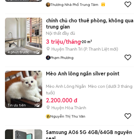
Thương Nhà Phố Trung Tâm
chính chủ cho thuê phòng, không qua
trung gian
Nội thất đầy đủ
3 triệu/tháng
20 m²
Huyện Thanh Trì
(
P. Thanh Liệt
mới)
4 phút trước
11
Phạm Phương
Mèo Anh lông ngắn silver point
Mèo Anh Lông Ngắn
Mèo con (dưới 3 tháng
tuổi)
2.200.000 đ
Tin ưu tiên
3
Huyện Hòa Thành
n
Nguyễn Thị Thu Vân
Samsung A06 5G 4GB/64GB nguyên
seal