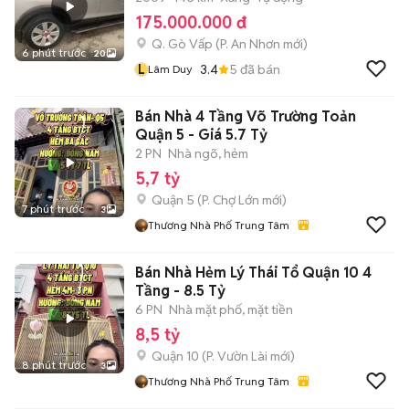
175.000.000 đ
Q. Gò Vấp
(
P. An Nhơn
mới)
6 phút trước
20
L
3.4
5
đã bán
Lâm Duy
Bán Nhà 4 Tầng Võ Trường Toản
Quận 5 - Giá 5.7 Tỷ
2 PN
Nhà ngõ, hẻm
5,7 tỷ
Quận 5
(
P. Chợ Lớn
mới)
7 phút trước
3
Thương Nhà Phố Trung Tâm
Bán Nhà Hẻm Lý Thái Tổ Quận 10 4
Tầng - 8.5 Tỷ
6 PN
Nhà mặt phố, mặt tiền
8,5 tỷ
Quận 10
(
P. Vườn Lài
mới)
8 phút trước
3
Thương Nhà Phố Trung Tâm