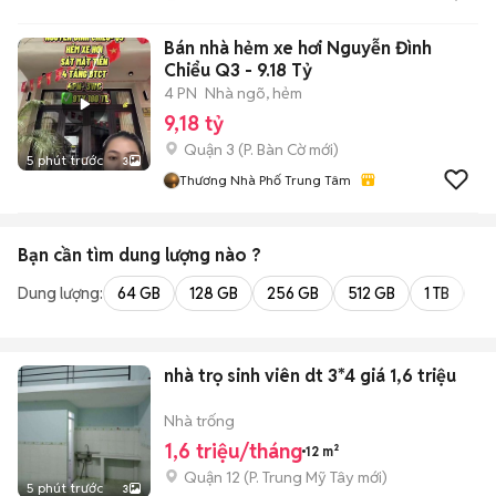
Bán nhà hẻm xe hơi Nguyễn Đình
Chiểu Q3 - 9.18 Tỷ
4 PN
Nhà ngõ, hẻm
9,18 tỷ
Quận 3
(
P. Bàn Cờ
mới)
5 phút trước
3
Thương Nhà Phố Trung Tâm
Bạn cần tìm
dung lượng
nào ?
Dung lượng:
64 GB
128 GB
256 GB
512 GB
1 TB
2 
nhà trọ sinh viên dt 3*4 giá 1,6 triệu
Nhà trống
1,6 triệu/tháng
12 m²
Quận 12
(
P. Trung Mỹ Tây
mới)
5 phút trước
3