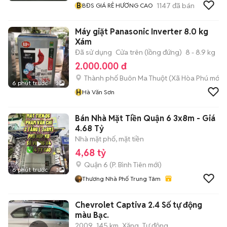
B
1147
đã bán
BĐS GIÁ RẺ HƯƠNG CAO
Máy giặt Panasonic Inverter 8.0 kg
Xám
Đã sử dụng
Cửa trên (lồng đứng)
8 - 8.9 kg
2.000.000 đ
Thành phố Buôn Ma Thuột
(
Xã Hòa Phú
mới)
6 phút trước
3
H
Hà Văn Sơn
Bán Nhà Mặt Tiền Quận 6 3x8m - Giá
4.68 Tỷ
Nhà mặt phố, mặt tiền
4,68 tỷ
Quận 6
(
P. Bình Tiên
mới)
6 phút trước
3
Thương Nhà Phố Trung Tâm
Chevrolet Captiva 2.4 Số tự động
màu Bạc.
2009
145 km
Xăng
Tự động