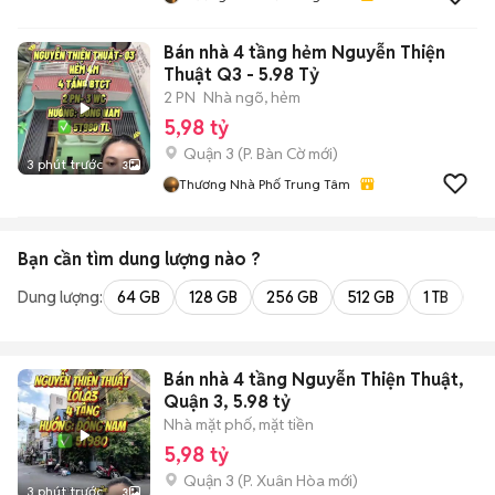
Bán nhà 4 tầng hẻm Nguyễn Thiện
Thuật Q3 - 5.98 Tỷ
2 PN
Nhà ngõ, hẻm
5,98 tỷ
Quận 3
(
P. Bàn Cờ
mới)
3 phút trước
3
Thương Nhà Phố Trung Tâm
Bạn cần tìm
dung lượng
nào ?
Dung lượng:
64 GB
128 GB
256 GB
512 GB
1 TB
2 
Bán nhà 4 tầng Nguyễn Thiện Thuật,
Quận 3, 5.98 tỷ
Nhà mặt phố, mặt tiền
5,98 tỷ
Quận 3
(
P. Xuân Hòa
mới)
3 phút trước
3