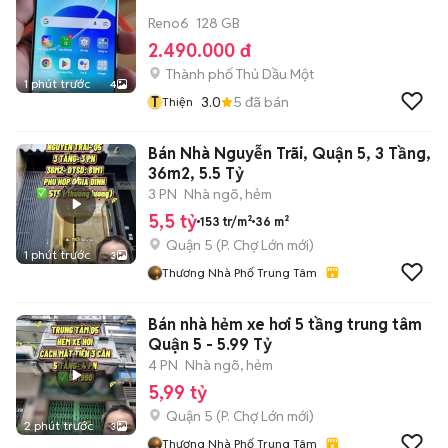
Reno6
128 GB
2.490.000 đ
Thành phố Thủ Dầu Một
1 phút trước
4
T
3.0
5
đã bán
Thiện
Bán Nhà Nguyễn Trãi, Quận 5, 3 Tầng,
36m2, 5.5 Tỷ
3 PN
Nhà ngõ, hẻm
5,5 tỷ
153 tr/m²
36 m²
Quận 5
(
P. Chợ Lớn
mới)
1 phút trước
3
Thương Nhà Phố Trung Tâm
Bán nhà hẻm xe hơi 5 tầng trung tâm
Quận 5 - 5.99 Tỷ
4 PN
Nhà ngõ, hẻm
5,99 tỷ
Quận 5
(
P. Chợ Lớn
mới)
2 phút trước
3
Thương Nhà Phố Trung Tâm