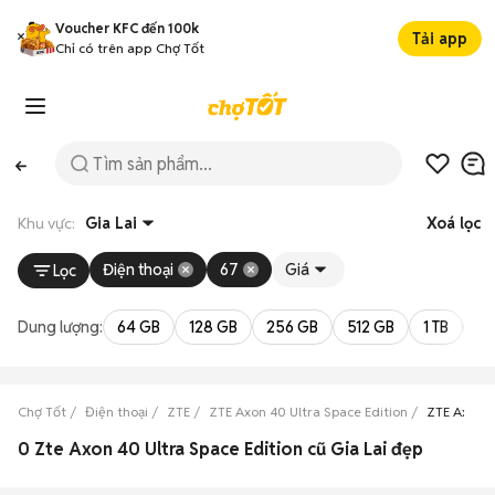
Voucher KFC đến 100k
Tải app
Chỉ có trên app Chợ Tốt
Khu vực:
Gia Lai
Xoá lọc
Điện thoại
67
Giá
Lọc
Dung lượng:
64 GB
128 GB
256 GB
512 GB
1 TB
2 
Chợ Tốt
Điện thoại
ZTE
ZTE Axon 40 Ultra Space Edition
ZTE Axon 4
0 Zte Axon 40 Ultra Space Edition cũ Gia Lai đẹp