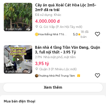
Cây ăn quả Xoài Cát Hòa Lộc 2m5-
2m9 đã ra trái
Đã sử dụng
Khác
4.000.000 đ
Q. Gò Vấp
(
P. An Hội Tây
mới)
8 phút trước
4
18
đã
5.0
Hoa Kiểng Nhà TTô
bán
KKem
Bán nhà 4 tầng Trần Văn Đang, Quận
3, full nội thất - 3.95 Tỷ
2 PN
Nhà mặt phố, mặt tiền
3,95 tỷ
Quận 3
(
P. Nhiêu Lộc
mới)
8 phút trước
3
Thương Nhà Phố Trung Tâm
Xem thêm
Mua bán điện thoại