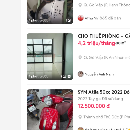
Q. Gò Vấp
(
P. Hạnh Thôn
1865
đã bán
AThu Nk
1 phút trước
3
CHO THUÊ PHÒNG – GẦN
4,2 triệu/tháng
30 m²
Q. Gò Vấp
(
P. An Nhơn
mớ
Nguyễn Anh Nam
1 phút trước
8
SYM Atila 50cc 2022 Đỏ
2022
Tay ga
Đã sử dụng
12.500.000 đ
Thành phố Thủ Đức
(
P. P
4.5