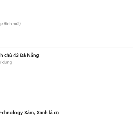
ệp Bình
mới)
nh chủ 43 Đà Nẵng
ử dụng
Technology Xám, Xanh lá cũ