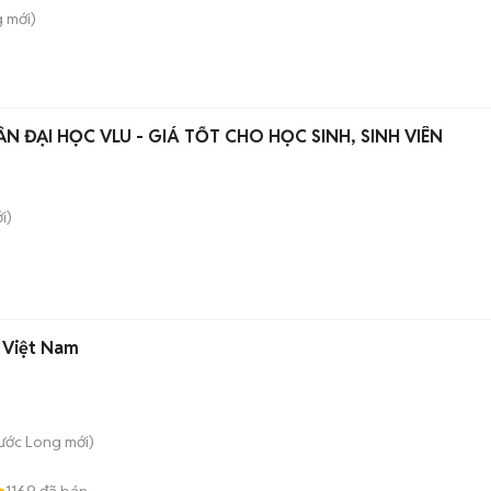
g
mới)
 ĐẠI HỌC VLU - GIÁ TỐT CHO HỌC SINH, SINH VIÊN
i)
 Việt Nam
hước Long
mới)
1169
đã bán