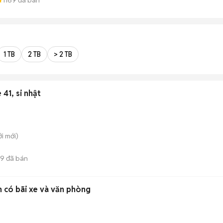
1 TB
2 TB
> 2 TB
41, si nhật
ới
mới)
9
đã bán
 có bãi xe và văn phòng