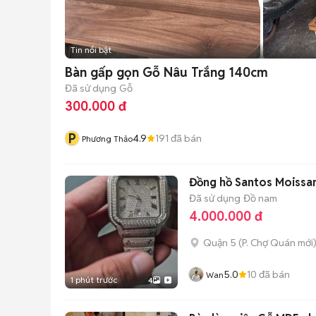
Tin nổi bật
Bàn gấp gọn Gỗ Nâu Trắng 140cm
Đã sử dụng
Gỗ
300.000 đ
P
4.9
191
đã bán
Phương Thảo
Đồng hồ Santos Moissa
Đã sử dụng
Đồ nam
4.000.000 đ
Quận 5
(
P. Chợ Quán
mới
5.0
10
đã bán
Wan
1 phút trước
4