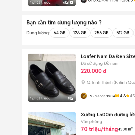
ÔTÔ XE MÁY THÁI HOÀ
1 phút trước
6
Bạn cần tìm
dung lượng
nào ?
Dung lượng:
64 GB
128 GB
256 GB
512 GB
Loafer Nam Da Đen Size 
Đã sử dụng
Đồ nam
220.000 đ
Q. Bình Thạnh
(
P. Bình Qu
4.8
45
TS - Second904
1 phút trước
5
Xưởng 1.500m đường lớn
Văn phòng
70 triệu/tháng
1500 m²