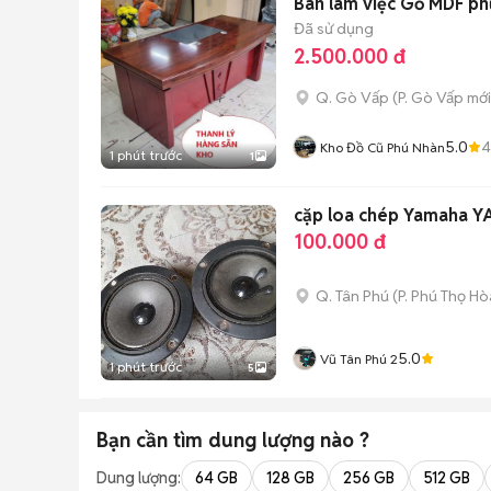
Bàn làm việc Gỗ MDF ph
Đã sử dụng
2.500.000 đ
Q. Gò Vấp
(
P. Gò Vấp
mới
5.0
4
Kho Đồ Cũ Phú Nhàn
1 phút trước
1
cặp loa chép Yamaha 
100.000 đ
Q. Tân Phú
(
P. Phú Thọ Hò
5.0
Vũ Tân Phú 2
1 phút trước
5
Bạn cần tìm
dung lượng
nào ?
Dung lượng:
64 GB
128 GB
256 GB
512 GB