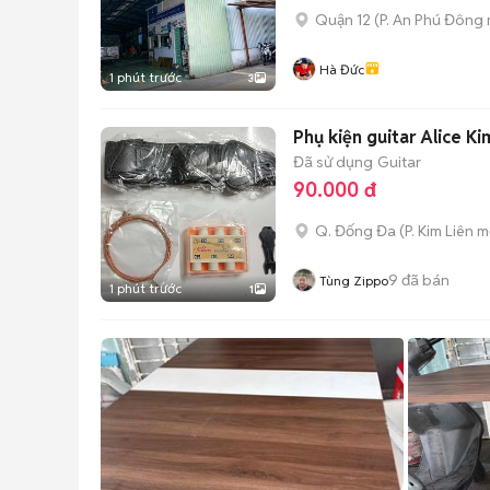
Quận 12
(
P. An Phú Đông
Hà Đức
1 phút trước
3
Phụ kiện guitar Alice Ki
Đã sử dụng
Guitar
90.000 đ
Q. Đống Đa
(
P. Kim Liên
mớ
9
đã bán
Tùng Zippo
1 phút trước
1