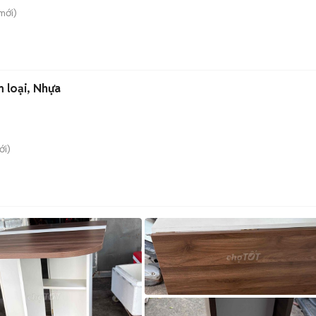
mới)
m loại, Nhựa
i)