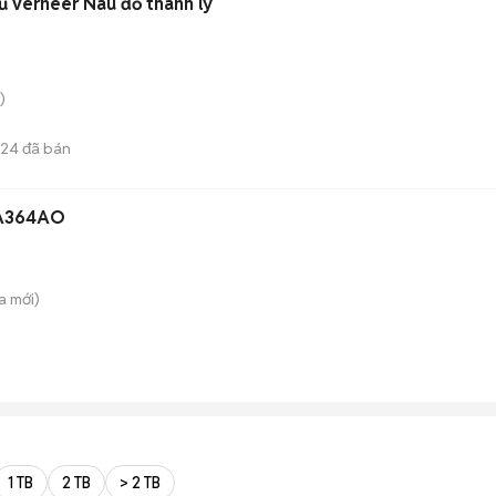
ủ verneer Nâu đỏ thanh lý
)
24
đã bán
YA364AO
a
mới)
1 TB
2 TB
> 2 TB