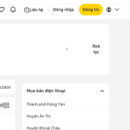
Đăng nhập
Đăng tin
Liên hệ
Xoá
lọc
a hàng
Mua bán điện thoại
Thành phố Hưng Yên
ới
Huyện Ân Thi
Huyện Khoái Châu