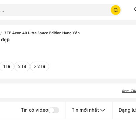
ZTE Axon 40 Ultra Space Edition Hưng Yên
n đẹp
1 TB
2 TB
> 2 TB
Xem Cử
Tin có video
Tin mới nhất
Dạng lư