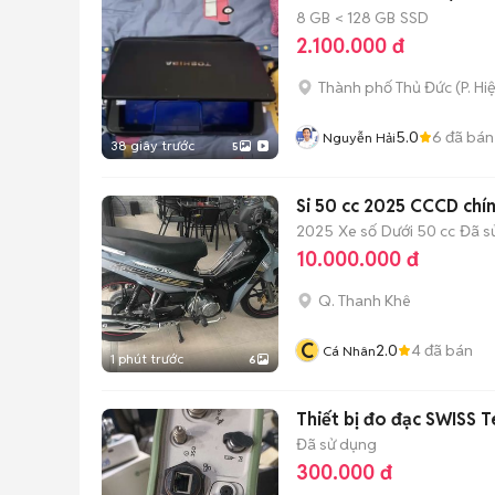
8 GB
< 128 GB
SSD
2.100.000 đ
Thành phố Thủ Đức
(
P. Hi
5.0
6
đã bán
Nguyễn Hải
38 giây trước
5
Si 50 cc 2025 CCCD chí
2025
Xe số
Dưới 50 cc
Đã s
10.000.000 đ
Q. Thanh Khê
C
2.0
4
đã bán
Cá Nhân
1 phút trước
6
Thiết bị đo đạc SWISS 
Đã sử dụng
300.000 đ