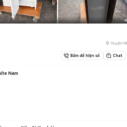
4
Huyện N
Bấm để hiện số
Chat
nite Nam
)