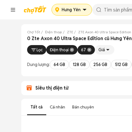
Hưng Yên
Chợ Tốt
Điện thoại
ZTE
ZTE Axon 40 Ultra Space Edition
0 Zte Axon 40 Ultra Space Edition cũ Hưng Yê
Lọc
Điện thoại
67
Giá
Dung lượng:
64 GB
128 GB
256 GB
512 GB
Siêu thị điện tử
Tất cả
Cá nhân
Bán chuyên