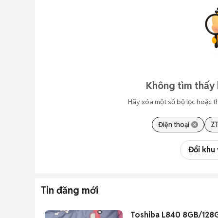
Không tìm thấy 
Hãy xóa một số bộ lọc hoặc t
Điện thoại
Z
Đổi khu
Tin đăng mới
Toshiba L840 8GB/128