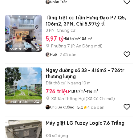
Nhàn Trần
Tầng trệt cc Trần Hưng Đạo P7 Q5,
106m2, 3PN, Chỉ 5,97tỷ tl
3 PN
Chung cư
5,97 tỷ
56 tr/m²
106 m²
Phường 7
(
P. An Đông
mới)
1 phút trước
10
2
đã bán
Huệ
Ngay đường số 33 - 416m2 - 726tr
thương lượng
Đất thổ cư
Ngang 10 m
726 triệu
1,8 tr/m²
416 m²
Xã Tân Thông Hội
(
Xã Củ Chi
mới)
1 phút trước
3
5.0
4
đã bán
Chú Ba Cường
Máy giặt LG Fuzzy Logic 7.6 Trắng
Đã sử dụng