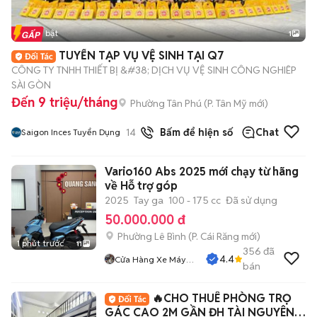
Tin nổi bật
1
TUYỂN TẠP VỤ VỆ SINH TẠI Q7
CÔNG TY TNHH THIẾT BỊ &#38; DỊCH VỤ VỆ SINH CÔNG NGHIÊP
SÀI GÒN
Đến 9 triệu/tháng
Phường Tân Phú
(
P. Tân Mỹ
mới)
14
đã bán
Bấm để hiện số
Chat
Saigon Inces Tuyển Dụng
Vario160 Abs 2025 mới chạy từ hãng
về Hỗ trợ góp
2025
Tay ga
100 - 175 cc
Đã sử dụng
50.000.000 đ
Phường Lê Bình
(
P. Cái Răng
mới)
1 phút trước
11
356
đã
4.4
Cửa Hàng Xe Máy
bán
Quang Sang
🔥CHO THUÊ PHÒNG TRỌ
GÁC CAO 2M GẦN ĐH TÀI NGUYÊN