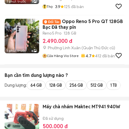
1 phút trước
3
T
3.9
125
đã bán
Thọ
Oppo Reno 5 Pro QT 128GB
Bạc Đã thay pin
Reno5 Pro
128 GB
2.490.000 đ
Phường Linh Xuân (Quận Thủ Đức cũ)
1 phút trước
6
4.7
412
đã bán
Cửa Hàng Vio Store
Bạn cần tìm
dung lượng
nào ?
Dung lượng:
64 GB
128 GB
256 GB
512 GB
1 TB
2 
Máy chà nhám Maktec MT941 940W
Đã sử dụng
500.000 đ