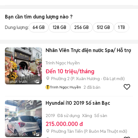
Bạn cần tìm
dung lượng
nào ?
Dung lượng:
64 GB
128 GB
256 GB
512 GB
1 TB
2 
Nhân Viên Trực điện nước Spa/ Hỗ trợ
Trinh Ngọc Huyền
Đến 10 triệu/tháng
Phường 2
(
P. Xuân Hương - Đà Lạt
mới)
1 phút trước
1
T
2
đã bán
Trinh Ngọc Huyền
Hyundai i10 2019 Số sàn Bạc
2019
Đã sử dụng
Xăng
Số sàn
215.000.000 đ
Phường Tân Tiến
(
P. Buôn Ma Thuột
mới)
1 phút trước
6