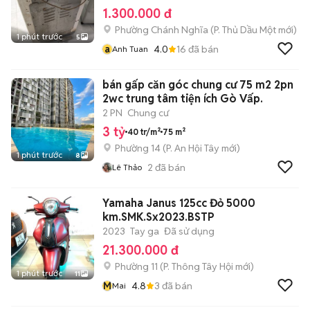
1.300.000 đ
Phường Chánh Nghĩa
(
P. Thủ Dầu Một
mới)
1 phút trước
5
a
4.0
16
đã bán
Anh Tuan
bán gấp căn góc chung cư 75 m2 2pn
2wc trung tâm tiện ích Gò Vấp.
2 PN
Chung cư
3 tỷ
40 tr/m²
75 m²
Phường 14
(
P. An Hội Tây
mới)
1 phút trước
8
2
đã bán
Lê Thảo
Yamaha Janus 125cc Đỏ 5000
km.SMK.Sx2023.BSTP
2023
Tay ga
Đã sử dụng
21.300.000 đ
Phường 11
(
P. Thông Tây Hội
mới)
1 phút trước
11
M
4.8
3
đã bán
Mai