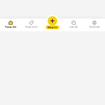
Trang chủ
Quản lý tin
Liên hệ
Tài khoản
Đăng tin
109.000 Bình chọn
Tải ứng dụng Chợ Tốt
Về Chợ Tốt
Quy chế sàn
Chính sách bảo mật
Giải quyết tranh chấp
CÔNG TY TNHH CHỢ TỐT - Người đại diện theo pháp luật:
Nguyễn Trọng Tấn; GPDKKD: 0312120782 do Sở KH & ĐT TP.HCM cấp ngày
11/01/2013;