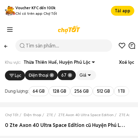
Voucher KFC đến 100k
Tải app
Chỉ có trên app Chợ Tốt
Khu vực:
Thừa Thiên Huế, Huyện Phú Lộc
Xoá lọc
Điện thoại
67
Giá
Lọc
Dung lượng:
64 GB
128 GB
256 GB
512 GB
1 TB
2 
Chợ Tốt
Điện thoại
ZTE
ZTE Axon 40 Ultra Space Edition
ZTE Axon 4
0 Zte Axon 40 Ultra Space Edition cũ Huyện Phú Lộc, Thừa Thiên Huế đẹp