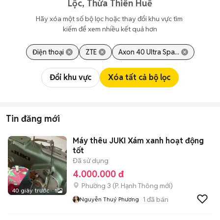
Lộc, Thừa Thiên Huế
Hãy xóa một số bộ lọc hoặc thay đổi khu vực tìm 
kiếm để xem nhiều kết quả hơn
Điện thoại
ZTE
Axon 40 Ultra Spa...
Đổi khu vực
Xóa tất cả bộ lọc
Tin đăng mới
Máy thêu JUKI Xám xanh hoạt động
tốt
Đã sử dụng
4.000.000 đ
Phường 3
(
P. Hạnh Thông
mới)
40 giây trước
1
1
đã bán
Nguyễn Thuý Phương