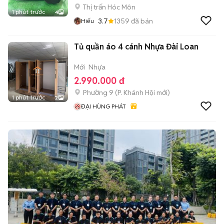
Thị trấn Hóc Môn
1 phút trước
4
3.7
1359
đã bán
Hiếu
Tủ quần áo 4 cánh Nhựa Đài Loan
Mới
Nhựa
2.990.000 đ
Phường 9
(
P. Khánh Hội
mới)
1 phút trước
2
ĐẠI HÙNG PHÁT