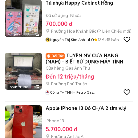
Tủ nhựa Happy Cabinet Hồng
Đã sử dụng
Nhựa
700.000 đ
Phường Hòa Khánh Bắc
(
P. Liên Chiểu
mới)
43 giây trước
1
N
4.0
136
đã bán
Nguyễn Thị Kim Anh
TUYỂN NV CỬA HÀNG
(NAM) - BIẾT SỬ DỤNG MÁY TÍNH
Cửa hàng Gas Anh Thư
Đến 12 triệu/tháng
Phường Phú Thuận
1 phút trước
1
Công Ty TNHH Petro Gas
Thanh Bình
Apple iPhone 13 Đỏ CH/A 2 sim v.lý
iPhone 13
5.700.000 đ
Phường An Lạc A