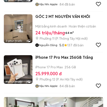
3
84
đã bán
Hậu Nhi Apple
GÓC 2 MT NGUYỄN VĂN KHỐI
Mặt bằng kinh doanh
Hoàn thiện cơ bản
24 triệu/tháng
64 m²
Phường 11
(
P. Thông Tây Hội
mới)
3 phút trước
3
5.0
137
đã bán
Nguyễn Dũng
iPhone 17 Pro Max 256GB Trắng
iPhone 17 Pro Max
256 GB
25.999.000 đ
Phường 12
(
P. An Hội Tây
mới)
4 phút trước
3
84
đã bán
Hậu Nhi Apple