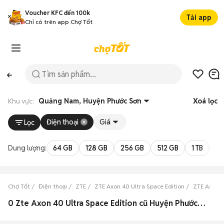
Voucher KFC đến 100k
Tải app
Chỉ có trên app Chợ Tốt
Khu vực:
Quảng Nam, Huyện Phước Sơn
Xoá lọc
Điện thoại
Giá
Lọc
Dung lượng:
64 GB
128 GB
256 GB
512 GB
1 TB
2 
Chợ Tốt
Điện thoại
ZTE
ZTE Axon 40 Ultra Space Edition
ZTE Axon 4
0 Zte Axon 40 Ultra Space Edition cũ Huyện Phước Sơn, Quảng Nam đẹp