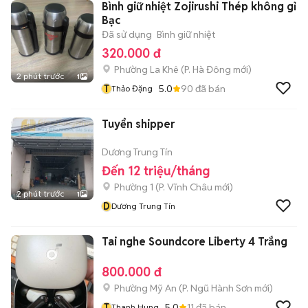
Bình giữ nhiệt Zojirushi Thép không gỉ
Bạc
Đã sử dụng
Bình giữ nhiệt
320.000 đ
Phường La Khê
(
P. Hà Đông
mới)
2 phút trước
1
T
5.0
90
đã bán
Thảo Đặng
Tuyển shipper
Dương Trung Tín
Đến 12 triệu/tháng
Phường 1
(
P. Vĩnh Châu
mới)
2 phút trước
1
D
Dương Trung Tín
Tai nghe Soundcore Liberty 4 Trắng
800.000 đ
Phường Mỹ An
(
P. Ngũ Hành Sơn
mới)
T
5.0
11
đã bán
Thanh Hung