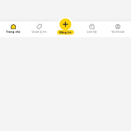
Trang chủ
Quản lý tin
Liên hệ
Tài khoản
Đăng tin
109.000 Bình chọn
Tải ứng dụng Chợ Tốt
Về Chợ Tốt
Quy chế sàn
Chính sách bảo mật
Giải quyết tranh chấp
CÔNG TY TNHH CHỢ TỐT - Người đại diện theo pháp luật:
Nguyễn Trọng Tấn; GPDKKD: 0312120782 do Sở KH & ĐT TP.HCM cấp ngày
11/01/2013;