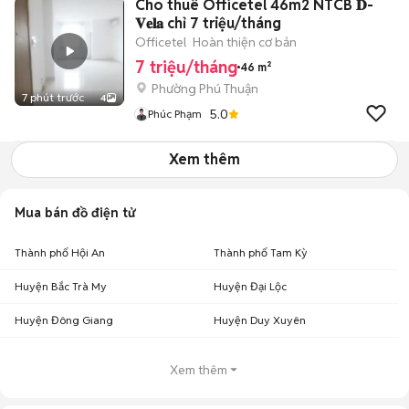
Cho thuê Officetel 46m2 NTCB 𝐃-
𝐕𝐞𝐥𝐚 chỉ 7 triệu/tháng
Officetel
Hoàn thiện cơ bản
7 triệu/tháng
46 m²
Phường Phú Thuận
7 phút trước
4
5.0
Phúc Phạm
Xem thêm
Mua bán đồ điện tử
Thành phố Hội An
Thành phố Tam Kỳ
Huyện Bắc Trà My
Huyện Đại Lộc
Huyện Đông Giang
Huyện Duy Xuyên
Xem thêm