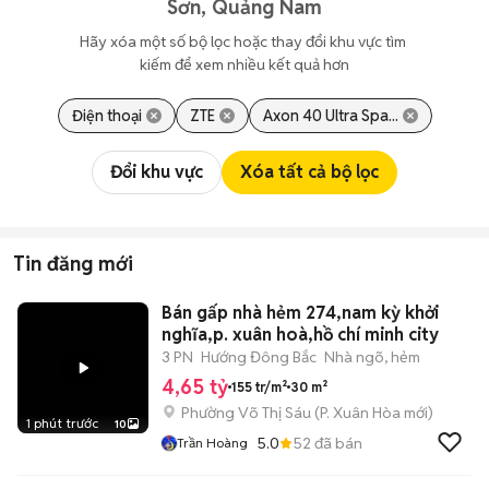
Sơn, Quảng Nam
Hãy xóa một số bộ lọc hoặc thay đổi khu vực tìm 
kiếm để xem nhiều kết quả hơn
Điện thoại
ZTE
Axon 40 Ultra Spa...
Đổi khu vực
Xóa tất cả bộ lọc
Tin đăng mới
Bán gấp nhà hẻm 274,nam kỳ khởi
nghĩa,p. xuân hoà,hồ chí minh city
3 PN
Hướng Đông Bắc
Nhà ngõ, hẻm
4,65 tỷ
155 tr/m²
30 m²
Phường Võ Thị Sáu
(
P. Xuân Hòa
mới)
1 phút trước
10
5.0
52
đã bán
Trần Hoàng