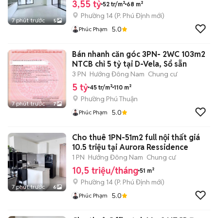
3,55 tỷ
52 tr/m²
68 m²
Phường 14
(
P. Phú Định
mới)
7 phút trước
5
5.0
Phúc Phạm
Bán nhanh căn góc 3PN- 2WC 103m2
NTCB chỉ 5 tỷ tại D-Vela, Sổ sẵn
3 PN
Hướng Đông Nam
Chung cư
5 tỷ
45 tr/m²
110 m²
Phường Phú Thuận
7 phút trước
7
5.0
Phúc Phạm
Cho thuê 1PN-51m2 full nội thất giá
10.5 triệu tại Aurora Ressidence
1 PN
Hướng Đông Nam
Chung cư
10,5 triệu/tháng
51 m²
Phường 14
(
P. Phú Định
mới)
7 phút trước
6
5.0
Phúc Phạm