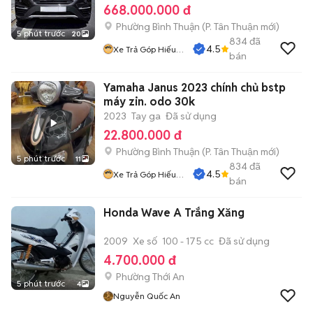
668.000.000 đ
Phường Bình Thuận
(
P. Tân Thuận
mới)
5 phút trước
20
834
đã
4.5
Xe Trả Góp Hiếu
bán
CT
Yamaha Janus 2023 chính chủ bstp
máy zin. odo 30k
2023
Tay ga
Đã sử dụng
22.800.000 đ
Phường Bình Thuận
(
P. Tân Thuận
mới)
5 phút trước
11
834
đã
4.5
Xe Trả Góp Hiếu
bán
CT
Honda Wave A Trắng Xăng
2009
Xe số
100 - 175 cc
Đã sử dụng
4.700.000 đ
Phường Thới An
5 phút trước
4
Nguyễn Quốc An