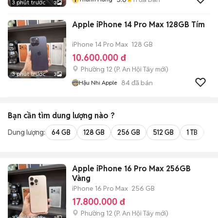
3 phút trước
3
Apple iPhone 14 Pro Max 128GB Tím
iPhone 14 Pro Max
128 GB
10.600.000 đ
Phường 12
(
P. An Hội Tây
mới)
3 phút trước
3
84
đã bán
Hậu Nhi Apple
Bạn cần tìm
dung lượng
nào ?
Dung lượng:
64 GB
128 GB
256 GB
512 GB
1 TB
2 
Apple iPhone 16 Pro Max 256GB
Vàng
iPhone 16 Pro Max
256 GB
17.800.000 đ
Phường 12
(
P. An Hội Tây
mới)
3 phút trước