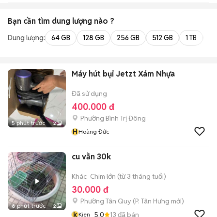
Bạn cần tìm
dung lượng
nào ?
Dung lượng:
64 GB
128 GB
256 GB
512 GB
1 TB
2 
Máy hút bụi Jetzt Xám Nhựa
Đã sử dụng
400.000 đ
Phường Bình Trị Đông
5 phút trước
2
H
Hoàng Đức
cu vằn 30k
Khác
Chim lớn (từ 3 tháng tuổi)
30.000 đ
Phường Tân Quy
(
P. Tân Hưng
mới)
6 phút trước
2
k
5.0
13
đã bán
Kien