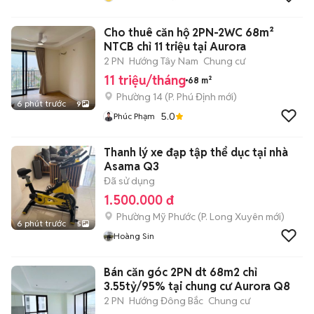
Cho thuê căn hộ 2PN-2WC 68m²
NTCB chỉ 11 triệu tại Aurora
2 PN
Hướng Tây Nam
Chung cư
11 triệu/tháng
68 m²
Phường 14
(
P. Phú Định
mới)
6 phút trước
9
5.0
Phúc Phạm
Thanh lý xe đạp tập thể dục tại nhà
Asama Q3
Đã sử dụng
1.500.000 đ
Phường Mỹ Phước
(
P. Long Xuyên
mới)
6 phút trước
5
Hoàng Sin
Bán căn góc 2PN dt 68m2 chỉ
3.55tỷ/95% tại chung cư Aurora Q8
2 PN
Hướng Đông Bắc
Chung cư