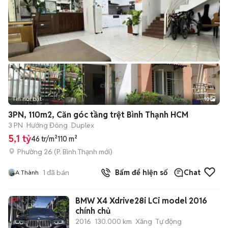
Tin nổi bật
10
+
2
3PN, 110m2, Căn góc tầng trệt Bình Thạnh HCM
3 PN
Hướng Đông
Duplex
5,1 tỷ
46 tr/m²
110 m²
Phường 26
(
P. Bình Thạnh
mới)
1
đã bán
Bấm để hiện số
Chat
A Thành
BMW X4 Xdrive28i LCi model 2016
chính chủ
2016
130.000 km
Xăng
Tự động