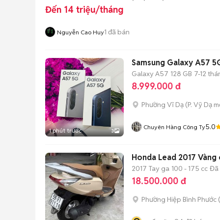
Đến 14 triệu/tháng
1
đã bán
Nguyễn Cao Huy
Samsung Galaxy A57 5
Galaxy A57
128 GB
7-12 thá
8.999.000 đ
Phường Vĩ Dạ
(
P. Vỹ Dạ
mớ
5.0
Chuyên Hàng Công Ty
1 phút trước
3
Honda Lead 2017 Vàng 
2017
Tay ga
100 - 175 cc
Đã
18.500.000 đ
Phường Hiệp Bình Phước 