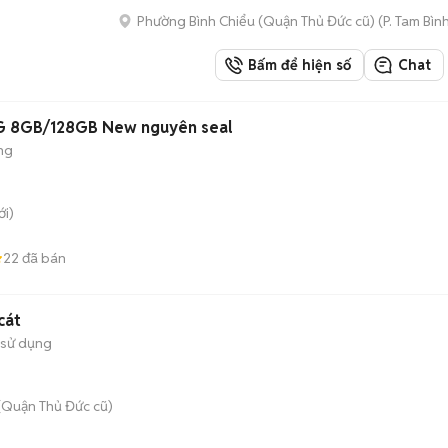
Phường Bình Chiểu (Quận Thủ Đức cũ)
(
P. Tam Bìn
Bấm để hiện số
Chat
G 8GB/128GB New nguyên seal
ng
i)
22
đã bán
cát
 sử dụng
(Quận Thủ Đức cũ)