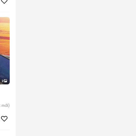
2
c
mới)