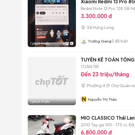
Xiaomi Redmi 13 Pro 
Redmi Note 13 Pro
128 GB
H
3.300.000 đ
Xã Hưng Long
5
đã bán
Trường Giang
1 phút trước
6
TUYỂN KẾ TOÁN TỔNG 
TOÀN TRÍ
Đến 23 triệu/tháng
Phường 4
(
P. Chợ Quán
mớ
N
Nguyễn Thị Thảo
1 phút trước
MIO CLASSICO Thái Lan
2010
Tay ga
100 - 175 cc
Đã
6.800.000 đ