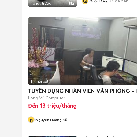
Q
94
đã bán
Quốc Dũng
1 phút trước
5
Tin nổi bật
TUYỂN DỤNG NHÂN VIÊN VĂN PHÒNG - 
Long Vũ Computer
Đến 13 triệu/tháng
n
Nguyễn Hoàng Vũ