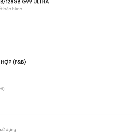
8GB/128GB G99 ULTRA
ết bảo hành
HỢP (F&B)
i)
 sử dụng