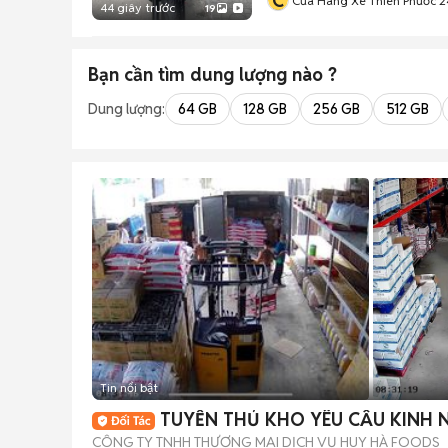
C
Cửa Hàng Xe Thiên Phước 2
44 giây trước
19
Bạn cần tìm
dung lượng
nào ?
Dung lượng:
64 GB
128 GB
256 GB
512 GB
Tin nổi bật
TUYỂN THỦ KHO YÊU CẦU KINH 
CÔNG TY TNHH THƯƠNG MẠI DỊCH VỤ HUY HÀ FOODS