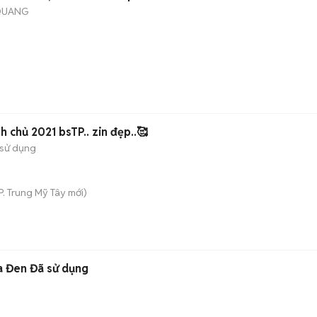
 QUANG
chủ 2021 bsTP.. zin đẹp..🥰
sử dụng
P. Trung Mỹ Tây
mới)
a Đen Đã sử dụng