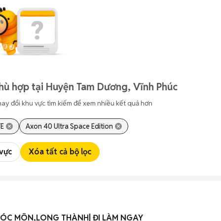
hù hợp tại Huyện Tam Dương, Vĩnh Phúc
hay đổi khu vực tìm kiếm để xem nhiều kết quả hơn
TE
Axon 40 Ultra Space Edition
 vực
Xóa tất cả bộ lọc
HÓC MÔN,LONG THÀNH| ĐI LÀM NGAY