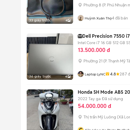
Phường 8
(
P. Phú Nhuận
m
4
đã bán
Huỳnh Xuân Thọ
33 giây trước
4
🦁Dell Precision 7550
Intel Core i7
16 GB
512 GB
S
13.500.000 đ
Phường 21
(
P. Thạnh Mỹ T
4.8
287
đ
Laptop LyNC
36 giây trước
6
Honda SH Mode ABS 2022
2022
Tay ga
Đã sử dụng
54.000.000 đ
Thị trấn Mỹ Luông
(
Xã Lo