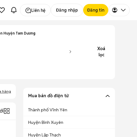
Đăng nhập
Đăng tin
Liên hệ
ion Huyện Tam Dương
Xoá
lọc
a hàng
Mua bán đồ điện tử
Thành phố Vĩnh Yên
ới
Huyện Bình Xuyên
Huyện Lập Thạch