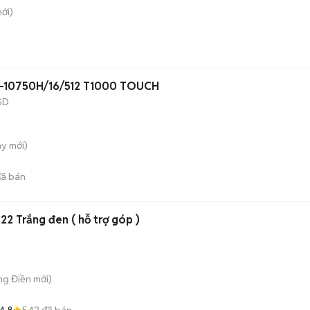
ới)
 i7-10750H/16/512 T1000 TOUCH
SD
ây
mới)
ã bán
 Trắng đen ( hỗ trợ góp )
ng Điền
mới)
4.8
542
đã bán