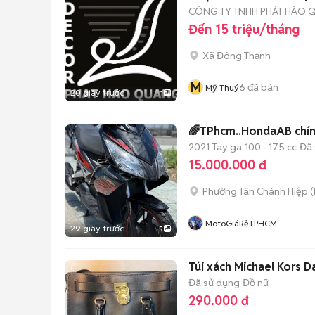
CÔNG TY TNHH PHÁT HÀO
Đến 15 triệu/tháng
Xã Đông Thạnh
M
6
đã bán
Mỹ Thuý
20 giây trước
1
🌈TPhcm..HondaAB chính 
2021
Tay ga
100 - 175 cc
Đã 
15.000.000 đ
Phường Tân Chánh Hiệp
(
MotoGiáRẻTPHCM
29 giây trước
5
Túi xách Michael Kors D
Đã sử dụng
Đồ nữ
290.000 đ