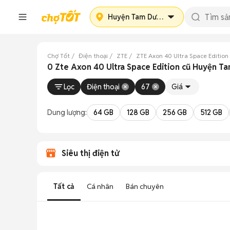
Huyện Tam Dương
Chợ Tốt
Điện thoại
ZTE
ZTE Axon 40 Ultra Space Edition
0 Zte Axon 40 Ultra Space Edition cũ Huyện T
Lọc
Điện thoại
67
Giá
Dung lượng:
64 GB
128 GB
256 GB
512 GB
Siêu thị điện tử
Tất cả
Cá nhân
Bán chuyên