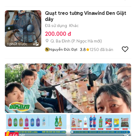
Quạt treo tường Vinawind Đen Giật
dây
Đã sử dụng
Khác
200.000 đ
Q. Ba Đình
(
P. Ngọc Hà
mới)
1 phút trước
6
N
3.8
1250
đã bán
Nguyễn Đức Đạt
Tin nổi bật
3