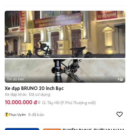
Tin ưu tiên
9
+
2
Xe đạp BRUNO 20 inch Bạc
Xe đạp khác
Đã sử dụng
10.000.000 đ
Q. Tây Hồ
(
P. Phú Thượng
mới)
T
8
đã bán
Thục Uyên