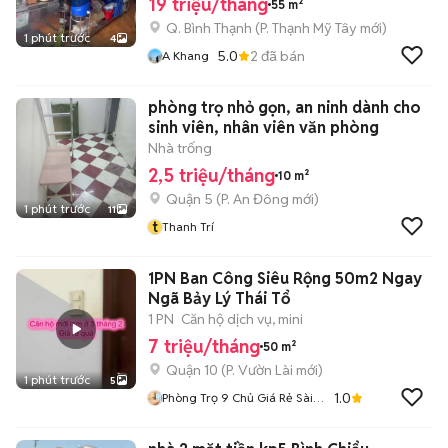
19 triệu/tháng
55 m²
Q. Bình Thạnh
(
P. Thạnh Mỹ Tây
mới)
1 phút trước
4
5.0
2
đã bán
A Khang
phòng trọ nhỏ gọn, an ninh dành cho
sinh viên, nhân viên văn phòng
Nhà trống
2,5 triệu/tháng
10 m²
Quận 5
(
P. An Đông
mới)
1 phút trước
11
t
Thanh Trí
1PN Ban Công Siêu Rộng 50m2 Ngay
Ngã Bảy Lý Thái Tổ
1 PN
Căn hộ dịch vụ, mini
7 triệu/tháng
50 m²
Quận 10
(
P. Vườn Lài
mới)
1 phút trước
5
1.0
Phòng Trọ 9 Chủ Giá Rẻ Sài
Gòn