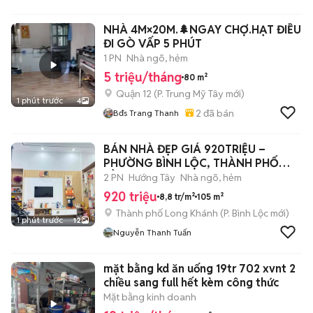
Tín
NHÀ 4M×20M.🌲NGAY CHỢ.HẠT ĐIỀU
ĐI GÒ VẤP 5 PHÚT
1 PN
Nhà ngõ, hẻm
5 triệu/tháng
80 m²
Quận 12
(
P. Trung Mỹ Tây
mới)
1 phút trước
4
2
đã bán
Bđs Trang Thanh
BÁN NHÀ ĐẸP GIÁ 920TRIỆU –
PHƯỜNG BÌNH LỘC, THÀNH PHỐ
ĐỒNG NAI
2 PN
Hướng Tây
Nhà ngõ, hẻm
920 triệu
8,8 tr/m²
105 m²
Thành phố Long Khánh
(
P. Bình Lộc
mới)
1 phút trước
12
Nguyễn Thanh Tuấn
mặt bằng kd ăn uống 19tr 702 xvnt 2
chiều sang full hết kèm công thức
Mặt bằng kinh doanh