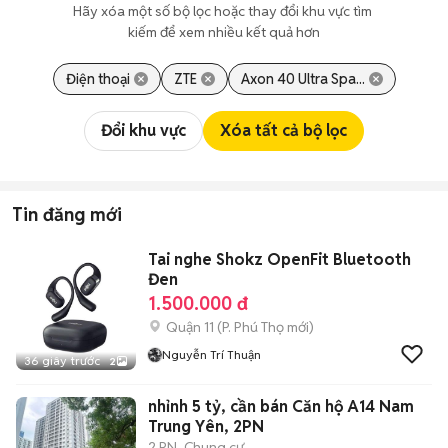
Hãy xóa một số bộ lọc hoặc thay đổi khu vực tìm 
kiếm để xem nhiều kết quả hơn
Điện thoại
ZTE
Axon 40 Ultra Spa...
Đổi khu vực
Xóa tất cả bộ lọc
Tin đăng mới
Tai nghe Shokz OpenFit Bluetooth
Đen
1.500.000 đ
Quận 11
(
P. Phú Thọ
mới)
Nguyễn Trí Thuận
36 giây trước
2
nhỉnh 5 tỷ, cần bán Căn hộ A14 Nam
Trung Yên, 2PN
2 PN
Chung cư