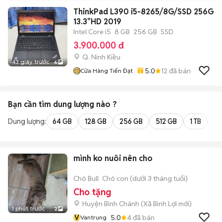
ThinkPad L390 i5-8265/8G/SSD 256G
13.3"HD 2019
Intel Core i5
8 GB
256 GB
SSD
3.900.000 đ
Q. Ninh Kiều
43 giây trước
6
5.0
12
đã bán
Cửa Hàng Tiến Đạt
Bạn cần tìm
dung lượng
nào ?
Dung lượng:
64 GB
128 GB
256 GB
512 GB
1 TB
2 
mình ko nuôi nên cho
Chó Bull
Chó con (dưới 3 tháng tuổi)
Cho tặng
Huyện Bình Chánh
(
Xã Bình Lợi
mới)
1 phút trước
2
V
5.0
4
đã bán
Vantrung