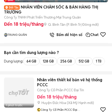
NHÂN VIÊN CHĂM SÓC & BÁN HÀNG THỊ
TRƯỜNG
Công Ty TNHH Phát Triển Thương Mại Trung Quân
Đến 18 triệu/tháng
Q. Bình Tân
(
P. Bình Trị Đông
mới)
Bấm để hiện số
Chat
TRUNG QUÂN
Bạn cần tìm
dung lượng
nào ?
Dung lượng:
64 GB
128 GB
256 GB
512 GB
1 TB
2 
Nhân viên thiết kế bản vẽ hệ thống
PCCC
Công Ty Cổ Phần PCCC Đại Tín
Đến 18 triệu/tháng
Huyện Đức Hòa
(
Xã Mỹ Hạnh
mới)
1 phút trước
C
Công Ty Cổ Phần PCCC Đại