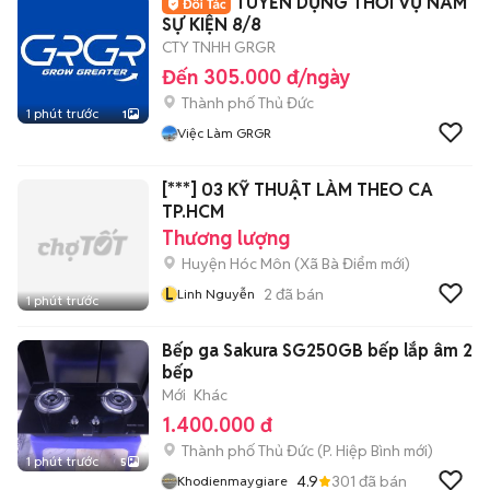
TUYỂN DỤNG THỜI VỤ NAM
SỰ KIỆN 8/8
CTY TNHH GRGR
Đến 305.000 đ/ngày
Thành phố Thủ Đức
1 phút trước
1
Việc Làm GRGR
[***] 03 KỸ THUẬT LÀM THEO CA
TP.HCM
Thương lượng
Huyện Hóc Môn
(
Xã Bà Điểm
mới)
L
2
đã bán
Linh Nguyễn
1 phút trước
Bếp ga Sakura SG250GB bếp lắp âm 2
bếp
Mới
Khác
1.400.000 đ
Thành phố Thủ Đức
(
P. Hiệp Bình
mới)
1 phút trước
5
4.9
301
đã bán
Khodienmaygiare