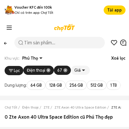
Voucher KFC đến 100k
Tải app
Chỉ có trên app Chợ Tốt
Khu vực:
Phú Thọ
Xoá lọc
Điện thoại
67
Giá
Lọc
Dung lượng:
64 GB
128 GB
256 GB
512 GB
1 TB
2 
Chợ Tốt
Điện thoại
ZTE
ZTE Axon 40 Ultra Space Edition
ZTE Axon 4
0 Zte Axon 40 Ultra Space Edition cũ Phú Thọ đẹp