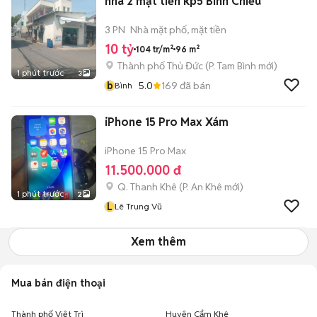
nhà 2 mặt tiền kp5 Bình Chiểu
3 PN
Nhà mặt phố, mặt tiền
10 tỷ
104 tr/m²
96 m²
Thành phố Thủ Đức
(
P. Tam Bình
mới)
1 phút trước
3
b
5.0
169
đã bán
Bình
iPhone 15 Pro Max Xám
iPhone 15 Pro Max
11.500.000 đ
Q. Thanh Khê
(
P. An Khê
mới)
1 phút trước
2
L
Lê Trung Vũ
Xem thêm
Mua bán điện thoại
Thành phố Việt Trì
Huyện Cẩm Khê