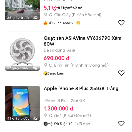
5,1 tỷ
82 tr/m²
62 m²
Q. Cầu Giấy
(
P. Yên Hòa
mới)
36 giây trước
3
BĐS Lan Anh119
Quạt sàn ASIAVina VY636790 Xám
80W
Đã sử dụng
Asia
690.000 đ
Q. Bình Tân
(
P. Bình Trị Đông
mới)
37 giây trước
1
S
Sang Lam
Apple iPhone 8 Plus 256GB Trắng
iPhone 8 Plus
256 GB
1.300.000 đ
Quận 1
(
P. Sài Gòn
mới)
43 giây trước
4
1
đã bán
Hội Đồ Điện Tử